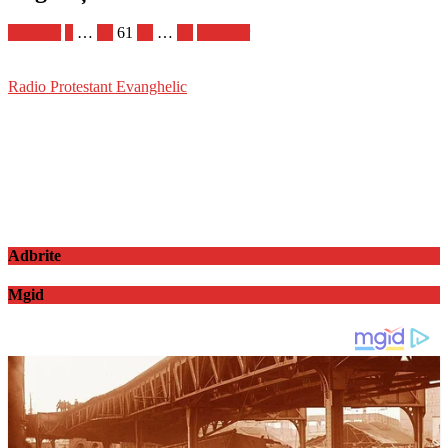
Anterior
1
…
60
61
62
…
86
Următor
Radio Protestant Evanghelic
Adbrite
Mgid