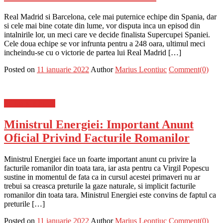
Real Madrid si Barcelona, cele mai puternice echipe din Spania, dar
si cele mai bine cotate din lume, vor disputa inca un episod din
intalnirile lor, un meci care ve decide finalista Supercupei Spaniei.
Cele doua echipe se vor infrunta pentru a 248 oara, ultimul meci
incheindu-se cu o victorie de partea lui Real Madrid […]
Posted on
11 ianuarie 2022
Author
Marius Leontiuc
Comment(0)
Stiinta si tehnica
Ministrul Energiei: Important Anunt
Oficial Privind Facturile Romanilor
Ministrul Energiei face un foarte important anunt cu privire la
facturile romanilor din toata tara, iar asta pentru ca Virgil Popescu
sustine in momentul de fata ca in cursul acestei primaveri nu ar
trebui sa creasca preturile la gaze naturale, si implicit facturile
romanilor din toata tara. Ministrul Energiei este convins de faptul ca
preturile […]
Posted on
11 ianuarie 2022
Author
Marius Leontiuc
Comment(0)