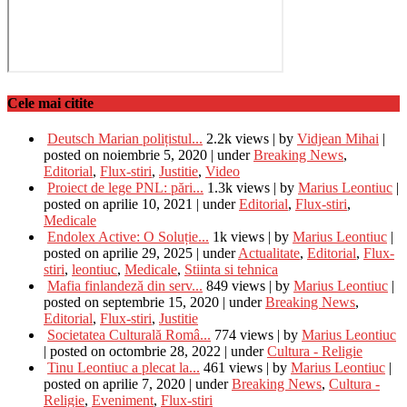
Cele mai citite
Deutsch Marian polițistul...
2.2k views
|
by
Vidjean Mihai
|
posted on noiembrie 5, 2020
|
under
Breaking News
,
Editorial
,
Flux-stiri
,
Justitie
,
Video
Proiect de lege PNL: pări...
1.3k views
|
by
Marius Leontiuc
|
posted on aprilie 10, 2021
|
under
Editorial
,
Flux-stiri
,
Medicale
Endolex Active: O Soluție...
1k views
|
by
Marius Leontiuc
|
posted on aprilie 29, 2025
|
under
Actualitate
,
Editorial
,
Flux-
stiri
,
leontiuc
,
Medicale
,
Stiinta si tehnica
Mafia finlandeză din serv...
849 views
|
by
Marius Leontiuc
|
posted on septembrie 15, 2020
|
under
Breaking News
,
Editorial
,
Flux-stiri
,
Justitie
Societatea Culturală Româ...
774 views
|
by
Marius Leontiuc
|
posted on octombrie 28, 2022
|
under
Cultura - Religie
Tinu Leontiuc a plecat la...
461 views
|
by
Marius Leontiuc
|
posted on aprilie 7, 2020
|
under
Breaking News
,
Cultura -
Religie
,
Eveniment
,
Flux-stiri