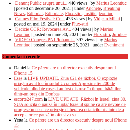
Denunț Public asupra unui...
440 views
|
by
Marius Leontiuc
|
posted on decembrie 20, 2021
|
under
Anchete
,
Breaking
News
,
Editorial
,
Editoriale
,
Flux-stiri
,
Justitie
,
leontiuc
Cannes Film Festival: Ce...
433 views
|
by
Vidjean Mihai
|
posted on mai 19, 2024
|
under
Flux-stiri
Decizie CCR: Revocarea Av...
404 views
|
by
Marius
Leontiuc
|
posted on iunie 30, 2021
|
under
Flux-stiri
,
Juridice
VIDEO Congres PNL/Iohanni...
397 views
|
by
Marius
Leontiuc
|
posted on septembrie 25, 2021
|
under
Eveniment
Comentarii recente
Daniel
la
Ce părere are un director executiv despre noul
iPhone 15
Eses
la
LIVE UPDATE. Ziua 621 de război. O explozie
uriașă a avut loc în sudul Ucrainei/ Aproximativ 200 de
vehicule blindate rusești au fost distruse în timpul bătăliilor
dintr-un oraș din Donbas
escorte247.com
la
LIVE UPDATE. Război în Israel, ziua 30.
SUA solicită o pauză în luptă/ Israelul spune că are nevoie de
progrese în ceea ce privește eliberarea ostaticilor înainte de a
accepta orice pauză în ofensiva sa
Yetta
la
Ce părere are un director executiv despre noul iPhone
15