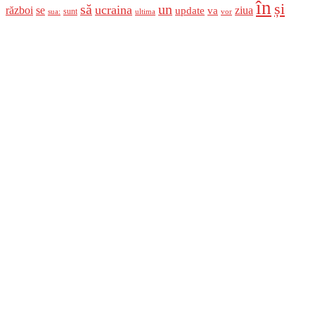
în
și
un
să
ucraina
război
se
update
ziua
va
sunt
sua:
ultima
vor