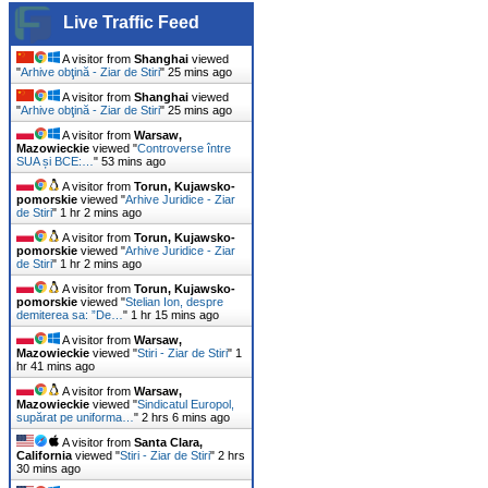
Live Traffic Feed
A visitor from
Shanghai
viewed
"
Arhive obţină - Ziar de Stiri
"
25 mins ago
A visitor from
Shanghai
viewed
"
Arhive obţină - Ziar de Stiri
"
25 mins ago
A visitor from
Warsaw,
Mazowieckie
viewed "
Controverse între
SUA și BCE:…
"
53 mins ago
A visitor from
Torun, Kujawsko-
pomorskie
viewed "
Arhive Juridice - Ziar
de Stiri
"
1 hr 2 mins ago
A visitor from
Torun, Kujawsko-
pomorskie
viewed "
Arhive Juridice - Ziar
de Stiri
"
1 hr 2 mins ago
A visitor from
Torun, Kujawsko-
pomorskie
viewed "
Stelian Ion, despre
demiterea sa: ”De…
"
1 hr 15 mins ago
A visitor from
Warsaw,
Mazowieckie
viewed "
Stiri - Ziar de Stiri
"
1
hr 41 mins ago
A visitor from
Warsaw,
Mazowieckie
viewed "
Sindicatul Europol,
supărat pe uniforma…
"
2 hrs 6 mins ago
A visitor from
Santa Clara,
California
viewed "
Stiri - Ziar de Stiri
"
2 hrs
30 mins ago