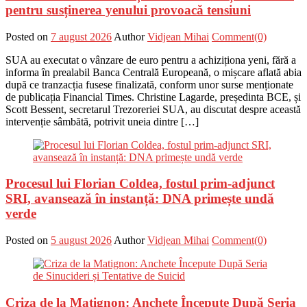
pentru susținerea yenului provoacă tensiuni
Posted on
7 august 2026
Author
Vidjean Mihai
Comment(0)
SUA au executat o vânzare de euro pentru a achiziționa yeni, fără a
informa în prealabil Banca Centrală Europeană, o mișcare aflată abia
după ce tranzacția fusese finalizată, conform unor surse menționate
de publicația Financial Times. Christine Lagarde, președinta BCE, și
Scott Bessent, secretarul Trezoreriei SUA, au discutat despre această
intervenție sâmbătă, potrivit uneia dintre […]
Procesul lui Florian Coldea, fostul prim-adjunct
SRI, avansează în instanță: DNA primește undă
verde
Posted on
5 august 2026
Author
Vidjean Mihai
Comment(0)
Criza de la Matignon: Anchete Începute După Seria