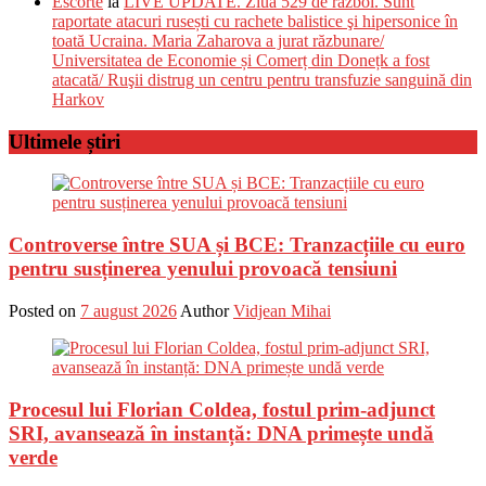
Escorte
la
LIVE UPDATE. Ziua 529 de război. Sunt
raportate atacuri rusești cu rachete balistice şi hipersonice în
toată Ucraina. Maria Zaharova a jurat răzbunare/
Universitatea de Economie și Comerț din Donețk a fost
atacată/ Ruşii distrug un centru pentru transfuzie sanguină din
Harkov
Ultimele știri
Controverse între SUA și BCE: Tranzacțiile cu euro
pentru susținerea yenului provoacă tensiuni
Posted on
7 august 2026
Author
Vidjean Mihai
Procesul lui Florian Coldea, fostul prim-adjunct
SRI, avansează în instanță: DNA primește undă
verde