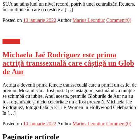
SUA au atins luni un nivel record, potrivit unei centralizări Reuters,
în condițiile în care o creștere a […]
Posted on
10 ianuarie 2022
Author
Marius Leontiuc
Comment(0)
Flux-stiri
Michaela Jaé Rodriguez este prima
actriță transsexuală care câștigă un Glob
de Aur
Actrița a devenit prima femeie transsexuală care a primit un astfel de
premiu. Mesajul său a fost postat pe Instagram, susținând că mințile
se schimbă cu iubire. Anul acesta, premiile Globurile de Aur nu au
fost organizate și nicio celebritate nu a fost prezentă. Michaela Jaé
Rodriguez, fotografiată la ELLE Women in Hollywood Celebration
în […]
Posted on
10 ianuarie 2022
Author
Marius Leontiuc
Comment(0)
Paginație articole