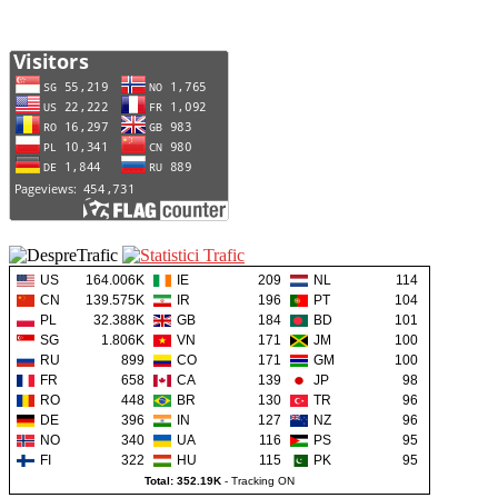
US
164.006K
IE
209
NL
114
CN
139.575K
IR
196
PT
104
PL
32.388K
GB
184
BD
101
SG
1.806K
VN
171
JM
100
RU
899
CO
171
GM
100
FR
658
CA
139
JP
98
RO
448
BR
130
TR
96
DE
396
IN
127
NZ
96
NO
340
UA
116
PS
95
FI
322
HU
115
PK
95
Total: 352.19K
-
Tracking ON