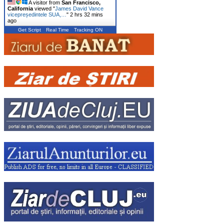
A visitor from
San Francisco,
California
viewed "
James David Vance
vicepreședintele SUA,…
"
2 hrs 32 mins
ago
Get Script
Real Time
Tracking ON