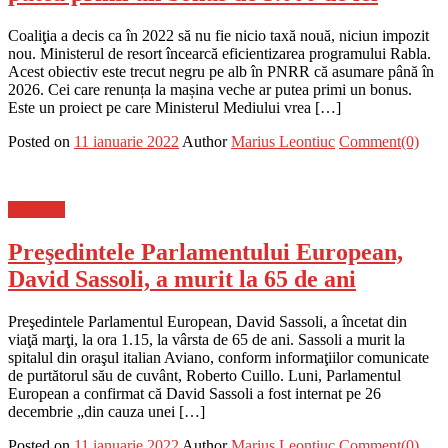
Coaliţia a decis ca în 2022 să nu fie nicio taxă nouă, niciun impozit
nou. Ministerul de resort încearcă eficientizarea programului Rabla.
Acest obiectiv este trecut negru pe alb în PNRR că asumare până în
2026. Cei care renunța la mașina veche ar putea primi un bonus.
Este un proiect pe care Ministerul Mediului vrea […]
Posted on
11 ianuarie 2022
Author
Marius Leontiuc
Comment(0)
Flux-stiri
Preşedintele Parlamentului European,
David Sassoli, a murit la 65 de ani
Preşedintele Parlamentul European, David Sassoli, a încetat din
viaţă marţi, la ora 1.15, la vârsta de 65 de ani. Sassoli a murit la
spitalul din oraşul italian Aviano, conform informaţiilor comunicate
de purtătorul său de cuvânt, Roberto Cuillo. Luni, Parlamentul
European a confirmat că David Sassoli a fost internat pe 26
decembrie „din cauza unei […]
Posted on
11 ianuarie 2022
Author
Marius Leontiuc
Comment(0)