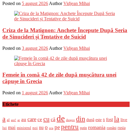
Posted on
5 august 2026
Author
Vidjean Mihai
Criza de la Matignon: Anchete Începute După Seria
de Sinucideri și Tentative de Suicid
Posted on
3 august 2026
Author
Vidjean Mihai
Femeie în comă 42 de zile după mușcătura unei
căpușe în Grecia
Posted on
1 august 2026
Author
Vidjean Mihai
Etichete
de
a
din
la
cu
care
ce
că
au
fost
live
după
este
al
fi
ani!
ar
despre
pentru
o
pe
romania
mai
nu
ministrul
rusia
lui
noi
români
putin
ora