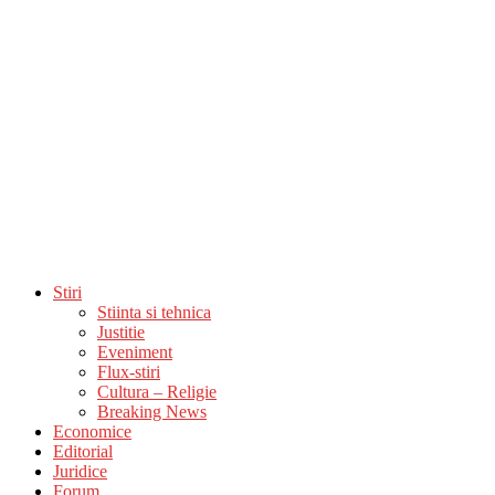
Stiri
Stiinta si tehnica
Justitie
Eveniment
Flux-stiri
Cultura – Religie
Breaking News
Economice
Editorial
Juridice
Forum