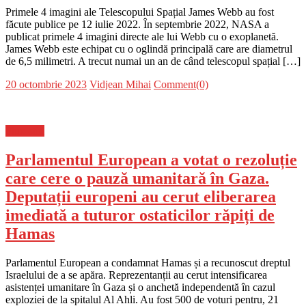
Primele 4 imagini ale Telescopului Spațial James Webb au fost
făcute publice pe 12 iulie 2022. În septembrie 2022, NASA a
publicat primele 4 imagini directe ale lui Webb cu o exoplanetă.
James Webb este echipat cu o oglindă principală care are diametrul
de 6,5 milimetri. A trecut numai un an de când telescopul spațial […]
Posted
Author
20 octombrie 2023
Vidjean Mihai
Comment(0)
on
Flux-stiri
Parlamentul European a votat o rezoluție
care cere o pauză umanitară în Gaza.
Deputații europeni au cerut eliberarea
imediată a tuturor ostaticilor răpiți de
Hamas
Parlamentul European a condamnat Hamas și a recunoscut dreptul
Israelului de a se apăra. Reprezentanții au cerut intensificarea
asistenței umanitare în Gaza și o anchetă independentă în cazul
exploziei de la spitalul Al Ahli. Au fost 500 de voturi pentru, 21