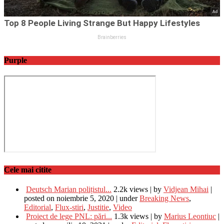
Purple
Cele mai citite
Deutsch Marian polițistul...
2.2k views
|
by
Vidjean Mihai
|
posted on noiembrie 5, 2020
|
under
Breaking News
,
Editorial
,
Flux-stiri
,
Justitie
,
Video
Proiect de lege PNL: pări...
1.3k views
|
by
Marius Leontiuc
|