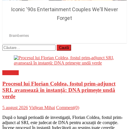
Caută
după:
Flux-stiri
Procesul lui Florian Coldea, fostul prim-adjunct
SRI, avansează în instanță: DNA primește undă
verde
Posted
Author
5 august 2026
Vidjean Mihai
Comment(0)
on
După o lungă perioadă de investigații, Florian Coldea, fostul prim-
adjunct al SRI, este judecat de DNA pentru acuzații de corupție.
Începe procesul în instanță Judecătorii au respins toate cererile