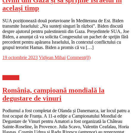
același timp
SUA poziționează două portavioane în Mediterana de Est. Biden
transmite Israelului: „Nu sunteți singuri în război”. Biden discută
despre ajutorul pentru palestinienii din Gaza. Președintele SUA, Joe
Biden, a anunțat că va solicita Congresului un pachet de sprijin fără
precedent pentru apărarea Israelului, în contextul conflictului cu
grupul terorist Hamas. Biden a promis că va […]
Posted
Author
19 octombrie 2023
Vidjean Mihai
Comment(0)
on
Flux-stiri
România, campioană mondială la
degustare de vinuri
Podiumul a fost completat de Olanda și Danemarca, iar locul patru a
fost ocupat de Franța. A 11-a ediție a Campionatului Mondial de
Degustare de Vinuri pentru Amatori a fost organizată la Château
Sainte-Roseline, în Provence. Julia Scavo, Valentin Ceafalau, Horia
Hasnas, Cosmin Udrea și Radu Rizescu (antrenor) au reprezentat