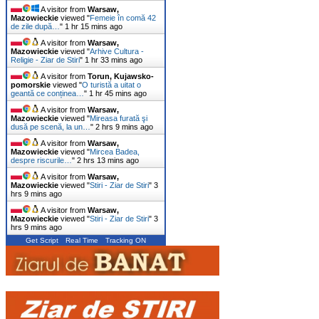
A visitor from
Warsaw,
Mazowieckie
viewed "
Femeie în comă 42
de zile după…
"
1 hr 15 mins ago
A visitor from
Warsaw,
Mazowieckie
viewed "
Arhive Cultura -
Religie - Ziar de Stiri
"
1 hr 33 mins ago
A visitor from
Torun, Kujawsko-
pomorskie
viewed "
O turistă a uitat o
geantă ce conținea…
"
1 hr 45 mins ago
A visitor from
Warsaw,
Mazowieckie
viewed "
Mireasa furată şi
dusă pe scenă, la un…
"
2 hrs 9 mins ago
A visitor from
Warsaw,
Mazowieckie
viewed "
Mircea Badea,
despre riscurile…
"
2 hrs 13 mins ago
A visitor from
Warsaw,
Mazowieckie
viewed "
Stiri - Ziar de Stiri
"
3
hrs 9 mins ago
A visitor from
Warsaw,
Mazowieckie
viewed "
Stiri - Ziar de Stiri
"
3
hrs 9 mins ago
Get Script
Real Time
Tracking ON