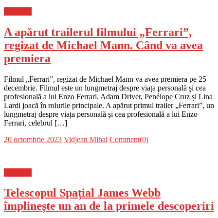
Flux-stiri
A apărut trailerul filmului „Ferrari”,
regizat de Michael Mann. Când va avea
premiera
Filmul „Ferrari”, regizat de Michael Mann va avea premiera pe 25
decembrie. Filmul este un lungmetraj despre viața personală și cea
profesională a lui Enzo Ferrari. Adam Driver, Penélope Cruz și Lina
Lardi joacă în rolurile principale. A apărut primul trailer „Ferrari”, un
lungmetraj despre viața personală și cea profesională a lui Enzo
Ferrari, celebrul […]
Posted
Author
20 octombrie 2023
Vidjean Mihai
Comment(0)
on
Flux-stiri
Telescopul Spațial James Webb
împlinește un an de la primele descoperiri