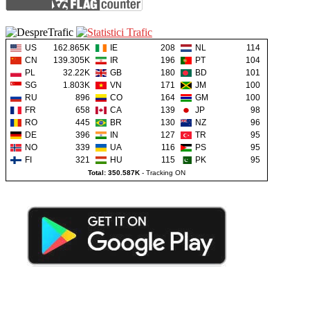
US
162.865K
IE
208
NL
114
CN
139.305K
IR
196
PT
104
PL
32.22K
GB
180
BD
101
SG
1.803K
VN
171
JM
100
RU
896
CO
164
GM
100
FR
658
CA
139
JP
98
RO
445
BR
130
NZ
96
DE
396
IN
127
TR
95
NO
339
UA
116
PS
95
FI
321
HU
115
PK
95
Total: 350.587K
-
Tracking ON