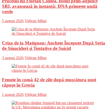
Procesul lui Florian Coldea, fostul prim-adjunct
SRI, avansează în instanță: DNA primește undă
verde
Posted
Author
5 august 2026
Vidjean Mihai
on
Criza de la Matignon: Anchete Începute După Seria
de Sinucideri și Tentative de Suicid
Posted
Author
3 august 2026
Vidjean Mihai
on
Femeie în comă 42 de zile după mușcătura unei
căpușe în Grecia
Posted
Author
1 august 2026
Vidjean Mihai
on