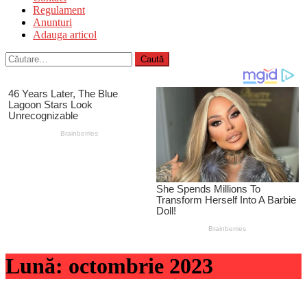
Regulament
Anunturi
Adauga articol
Caută
după:
Lună:
octombrie 2023