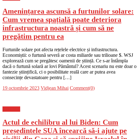
Amenințarea ascunsă a furtunilor solare:
Cum vremea spațială poate deteriora
infrastructura noastră și cum să ne
pregătim pentru ea
Furtunile solare pot afecta rețelele electrice și infrastructura.
Economiștii: o furtună severă ar costa miliarde sau trilioane $. WSJ
explorează cum se pregătesc oamenii de știință. Ce s-ar întâmpla
dacă o furtună solară ar lovi Pământul? Acest scenariu nu este doar o
fantezie științifică, ci o posibilitate reală care ar putea avea
consecințe devastatoare pentru […]
Posted
Author
19 octombrie 2023
Vidjean Mihai
Comment(0)
on
Flux-stiri
Actul de echilibru al lui Biden: Cum
președintele SUA încearcă să-i ajute pe
civilii din Gaza și să sprijine Israelul în