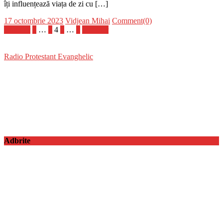
îți influențează viața de zi cu […]
Posted
Author
17 octombrie 2023
Vidjean Mihai
Comment(0)
on
Paginație
Anterior
1
…
3
4
5
…
9
Următor
articole
Radio Protestant Evanghelic
Adbrite