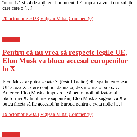
împotrivă și 24 de abțineri. Parlamentul European a votat o rezoluție
care cere o […]
Posted
Author
20 octombrie 2023
Vidjean Mihai
Comment(0)
on
Flux-stiri
Pentru că nu vrea să respecte legile UE,
Elon Musk va bloca accesul europenilor
la X
Elon Musk ar putea scoate X (fostul Twitter) din spațiul european.
UE acuză X că are conținut dăunător, dezinformator și toxic.
Anterior, Elon Musk a impus o taxă pentru noii utilizatori ai
platformei X. În ultimele săptămâni, Elon Musk a sugerat că X ar
putea înceta să fie accesibil în Europa pentru a evita noile […]
Posted
Author
19 octombrie 2023
Vidjean Mihai
Comment(0)
on
Flux-stiri