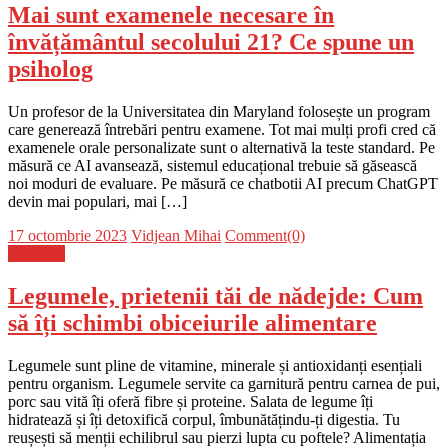
Mai sunt examenele necesare în
învățământul secolului 21? Ce spune un
psiholog
Un profesor de la Universitatea din Maryland folosește un program
care generează întrebări pentru examene. Tot mai mulți profi cred că
examenele orale personalizate sunt o alternativă la teste standard. Pe
măsură ce AI avansează, sistemul educațional trebuie să găsească
noi moduri de evaluare. Pe măsură ce chatbotii AI precum ChatGPT
devin mai populari, mai […]
Posted
Author
17 octombrie 2023
Vidjean Mihai
Comment(0)
on
Flux-stiri
Legumele, prietenii tăi de nădejde: Cum
să îți schimbi obiceiurile alimentare
Legumele sunt pline de vitamine, minerale și antioxidanți esențiali
pentru organism. Legumele servite ca garnitură pentru carnea de pui,
porc sau vită îți oferă fibre și proteine. Salata de legume îți
hidratează și îți detoxifică corpul, îmbunătățindu-ți digestia. Tu
reușești să menții echilibrul sau pierzi lupta cu poftele? Alimentația