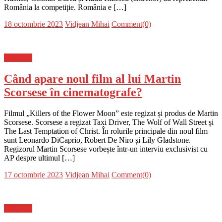
România la competiție. România e […]
Posted
Author
18 octombrie 2023
Vidjean Mihai
Comment(0)
on
Flux-stiri
Când apare noul film al lui Martin
Scorsese în cinematografe?
Filmul „Killers of the Flower Moon” este regizat și produs de Martin
Scorsese. Scorsese a regizat Taxi Driver, The Wolf of Wall Street și
The Last Temptation of Christ. În rolurile principale din noul film
sunt Leonardo DiCaprio, Robert De Niro și Lily Gladstone.
Regizorul Martin Scorsese vorbește într-un interviu exclusivist cu
AP despre ultimul […]
Posted
Author
17 octombrie 2023
Vidjean Mihai
Comment(0)
on
Flux-stiri