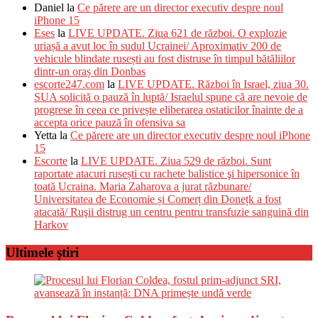
Daniel
la
Ce părere are un director executiv despre noul
iPhone 15
Eses
la
LIVE UPDATE. Ziua 621 de război. O explozie
uriașă a avut loc în sudul Ucrainei/ Aproximativ 200 de
vehicule blindate rusești au fost distruse în timpul bătăliilor
dintr-un oraș din Donbas
escorte247.com
la
LIVE UPDATE. Război în Israel, ziua 30.
SUA solicită o pauză în luptă/ Israelul spune că are nevoie de
progrese în ceea ce privește eliberarea ostaticilor înainte de a
accepta orice pauză în ofensiva sa
Yetta
la
Ce părere are un director executiv despre noul iPhone
15
Escorte
la
LIVE UPDATE. Ziua 529 de război. Sunt
raportate atacuri rusești cu rachete balistice şi hipersonice în
toată Ucraina. Maria Zaharova a jurat răzbunare/
Universitatea de Economie și Comerț din Donețk a fost
atacată/ Ruşii distrug un centru pentru transfuzie sanguină din
Harkov
Ultimele știri