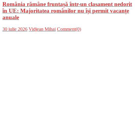
România rămâne fruntașă într-un clasament nedorit
în UE: Majoritatea românilor nu își permit vacanțe
anuale
Posted
Author
30 iulie 2026
Vidjean Mihai
Comment(0)
on