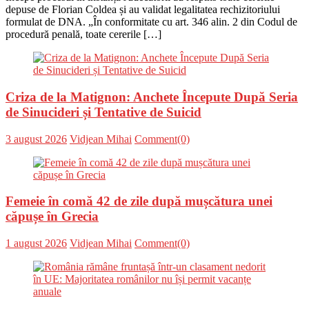
depuse de Florian Coldea și au validat legalitatea rechizitoriului
formulat de DNA. „În conformitate cu art. 346 alin. 2 din Codul de
procedură penală, toate cererile […]
Criza de la Matignon: Anchete Începute După Seria
de Sinucideri și Tentative de Suicid
Posted
Author
3 august 2026
Vidjean Mihai
Comment(0)
on
Femeie în comă 42 de zile după mușcătura unei
căpușe în Grecia
Posted
Author
1 august 2026
Vidjean Mihai
Comment(0)
on