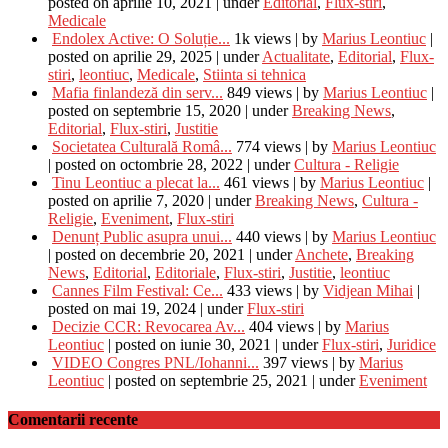
posted on aprilie 10, 2021
|
under
Editorial
,
Flux-stiri
,
Medicale
Endolex Active: O Soluție...
1k views
|
by
Marius Leontiuc
|
posted on aprilie 29, 2025
|
under
Actualitate
,
Editorial
,
Flux-
stiri
,
leontiuc
,
Medicale
,
Stiinta si tehnica
Mafia finlandeză din serv...
849 views
|
by
Marius Leontiuc
|
posted on septembrie 15, 2020
|
under
Breaking News
,
Editorial
,
Flux-stiri
,
Justitie
Societatea Culturală Româ...
774 views
|
by
Marius Leontiuc
|
posted on octombrie 28, 2022
|
under
Cultura - Religie
Tinu Leontiuc a plecat la...
461 views
|
by
Marius Leontiuc
|
posted on aprilie 7, 2020
|
under
Breaking News
,
Cultura -
Religie
,
Eveniment
,
Flux-stiri
Denunț Public asupra unui...
440 views
|
by
Marius Leontiuc
|
posted on decembrie 20, 2021
|
under
Anchete
,
Breaking
News
,
Editorial
,
Editoriale
,
Flux-stiri
,
Justitie
,
leontiuc
Cannes Film Festival: Ce...
433 views
|
by
Vidjean Mihai
|
posted on mai 19, 2024
|
under
Flux-stiri
Decizie CCR: Revocarea Av...
404 views
|
by
Marius
Leontiuc
|
posted on iunie 30, 2021
|
under
Flux-stiri
,
Juridice
VIDEO Congres PNL/Iohanni...
397 views
|
by
Marius
Leontiuc
|
posted on septembrie 25, 2021
|
under
Eveniment
Comentarii recente