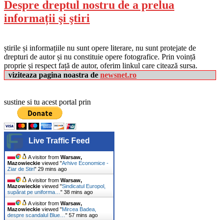
Despre dreptul nostru de a prelua
informații şi ştiri
știrile și informațiile nu sunt opere literare, nu sunt protejate de
drepturi de autor și nu constituie opere fotografice. Prin voință
proprie și respect față de autor, oferim linkul care citează sursa.
viziteaza pagina noastra de
newsnet.ro
sustine si tu acest portal prin
Live Traffic Feed
A visitor from
Warsaw,
Mazowieckie
viewed "
Arhive Economice -
Ziar de Stiri
"
29 mins ago
A visitor from
Warsaw,
Mazowieckie
viewed "
Sindicatul Europol,
supărat pe uniforma…
"
38 mins ago
A visitor from
Warsaw,
Mazowieckie
viewed "
Mircea Badea,
despre scandalul Blue…
"
57 mins ago