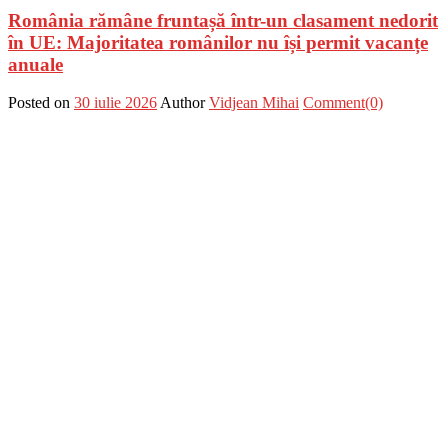
România rămâne fruntașă într-un clasament nedorit
în UE: Majoritatea românilor nu își permit vacanțe
anuale
Posted on
30 iulie 2026
Author
Vidjean Mihai
Comment(0)