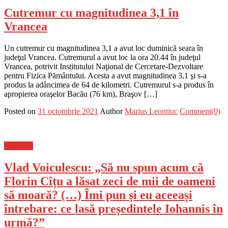
Cutremur cu magnitudinea 3,1 în
Vrancea
Un cutremur cu magnitudinea 3,1 a avut loc duminică seara în
judeţul Vrancea. Cutremurul a avut loc la ora 20.44 în judeţul
Vrancea, potrivit Institutului Naţional de Cercetare-Dezvoltare
pentru Fizica Pământului. Acesta a avut magnitudinea 3,1 şi s-a
produs la adâncimea de 64 de kilometri. Cutremurul s-a produs în
apropierea oraşelor Bacău (76 km), Braşov […]
Posted on
31 octombrie 2021
Author
Marius Leontiuc
Comment(0)
Flux-stiri
Vlad Voiculescu: „Să nu spun acum că
Florin Cîțu a lăsat zeci de mii de oameni
să moară? (…) Îmi pun și eu aceeași
întrebare: ce lasă președintele Iohannis în
urmă?”