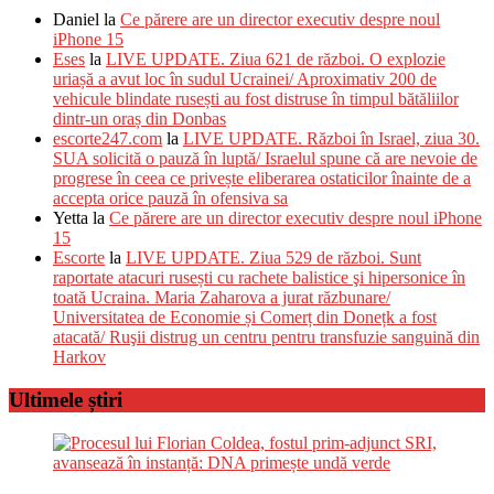
Daniel
la
Ce părere are un director executiv despre noul
iPhone 15
Eses
la
LIVE UPDATE. Ziua 621 de război. O explozie
uriașă a avut loc în sudul Ucrainei/ Aproximativ 200 de
vehicule blindate rusești au fost distruse în timpul bătăliilor
dintr-un oraș din Donbas
escorte247.com
la
LIVE UPDATE. Război în Israel, ziua 30.
SUA solicită o pauză în luptă/ Israelul spune că are nevoie de
progrese în ceea ce privește eliberarea ostaticilor înainte de a
accepta orice pauză în ofensiva sa
Yetta
la
Ce părere are un director executiv despre noul iPhone
15
Escorte
la
LIVE UPDATE. Ziua 529 de război. Sunt
raportate atacuri rusești cu rachete balistice şi hipersonice în
toată Ucraina. Maria Zaharova a jurat răzbunare/
Universitatea de Economie și Comerț din Donețk a fost
atacată/ Ruşii distrug un centru pentru transfuzie sanguină din
Harkov
Ultimele știri