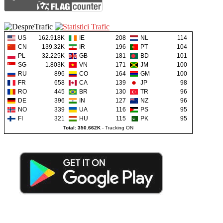
US
162.918K
IE
208
NL
114
CN
139.32K
IR
196
PT
104
PL
32.225K
GB
181
BD
101
SG
1.803K
VN
171
JM
100
RU
896
CO
164
GM
100
FR
658
CA
139
JP
98
RO
445
BR
130
TR
96
DE
396
IN
127
NZ
96
NO
339
UA
116
PS
95
FI
321
HU
115
PK
95
Total: 350.662K
-
Tracking ON