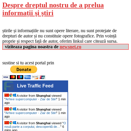
Despre dreptul nostru de a prelua
informații şi ştiri
știrile și informațiile nu sunt opere literare, nu sunt protejate de
drepturi de autor și nu constituie opere fotografice. Prin voință
proprie și respect față de autor, oferim linkul care citează sursa.
viziteaza pagina noastra de
newsnet.ro
sustine si tu acest portal prin
Live Traffic Feed
A visitor from
Shanghai
viewed
"
Arhive supercomputer - Ziar de Stiri
"
1 min
ago
A visitor from
Shanghai
viewed
"
Arhive supercomputer - Ziar de Stiri
"
1 min
ago
A visitor from
Shanghai
viewed "
O
nouă parte a corpului, descoperită de…
"
6
mins ago