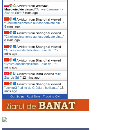
A visitor from
Warsaw,
Mazowieckie
viewed "
Arhive Eveniment -
Ziar de Stiri
"
7 mins ago
A visitor from
Shanghai
viewed
"
Cinci medicamente au fost derivate din…
"
8 mins ago
A visitor from
Shanghai
viewed
"
Cinci medicamente au fost derivate din…
"
8 mins ago
A visitor from
Shanghai
viewed
"
Arhive confidențialitatea - Ziar de…
"
9
mins ago
A visitor from
Shanghai
viewed
"
Arhive confidențialitatea - Ziar de…
"
9
mins ago
A visitor from
Izmir
viewed "
Stiri -
Ziar de Stiri
"
12 mins ago
A visitor from
Shanghai
viewed
"
Lovitură înainte de Crăciun: hoții au…
"
13
mins ago
Get Script
Real Time
Tracking ON