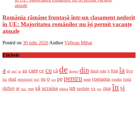
România rămâne fruntașă într-un clasament nedorit
în UE: Majoritatea românilor nu își permit vacanțe
anuale
Posted on
30 iulie 2026
Author
Vidjean Mihai
Etichete
de
a
din
la
cu
care
ce
că
au
fost
live
după
este
al
fi
ani!
ar
despre
pentru
o
pe
romania
mai
nu
ministrul
rusia
lui
noi
români
putin
ora
în
și
un
să
ucraina
război
se
update
ziua
va
sunt
sua:
ultima
vor