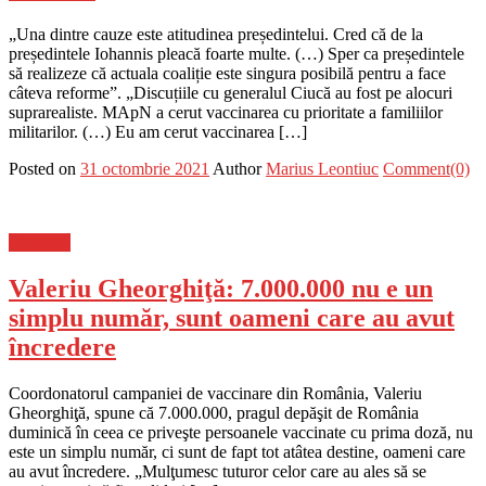
„Una dintre cauze este atitudinea președintelui. Cred că de la
președintele Iohannis pleacă foarte multe. (…) Sper ca președintele
să realizeze că actuala coaliție este singura posibilă pentru a face
câteva reforme”. „Discuțiile cu generalul Ciucă au fost pe alocuri
suprarealiste. MApN a cerut vaccinarea cu prioritate a familiilor
militarilor. (…) Eu am cerut vaccinarea […]
Posted on
31 octombrie 2021
Author
Marius Leontiuc
Comment(0)
Flux-stiri
Valeriu Gheorghiţă: 7.000.000 nu e un
simplu număr, sunt oameni care au avut
încredere
Coordonatorul campaniei de vaccinare din România, Valeriu
Gheorghiţă, spune că 7.000.000, pragul depăşit de România
duminică în ceea ce priveşte persoanele vaccinate cu prima doză, nu
este un simplu număr, ci sunt de fapt tot atâtea destine, oameni care
au avut încredere. „Mulţumesc tuturor celor care au ales să se