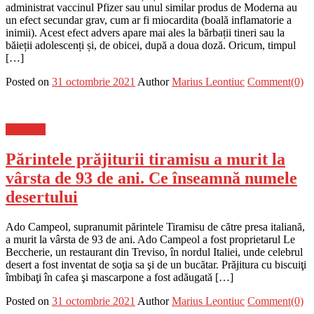
administrat vaccinul Pfizer sau unul similar produs de Moderna au
un efect secundar grav, cum ar fi miocardita (boală inflamatorie a
inimii). Acest efect advers apare mai ales la bărbații tineri sau la
băieții adolescenți și, de obicei, după a doua doză. Oricum, timpul
[…]
Posted on
31 octombrie 2021
Author
Marius Leontiuc
Comment(0)
Flux-stiri
Părintele prăjiturii tiramisu a murit la
vârsta de 93 de ani. Ce înseamnă numele
desertului
Ado Campeol, supranumit părintele Tiramisu de către presa italiană,
a murit la vârsta de 93 de ani. Ado Campeol a fost proprietarul Le
Beccherie, un restaurant din Treviso, în nordul Italiei, unde celebrul
desert a fost inventat de soţia sa şi de un bucătar. Prăjitura cu biscuiţi
îmbibaţi în cafea şi mascarpone a fost adăugată […]
Posted on
31 octombrie 2021
Author
Marius Leontiuc
Comment(0)