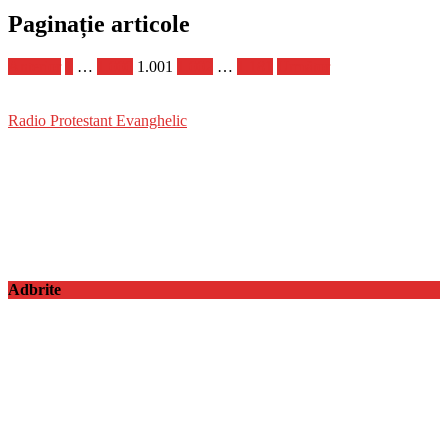
Paginație articole
Anterior
1
…
1.000
1.001
1.002
…
1.181
Următor
Radio Protestant Evanghelic
Adbrite