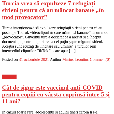
Turcia vrea să expulzeze 7 refugiați
sirieni pentru că au mâncat banane „în
mod provocator”
Turcia intenționează să expulzeze refugiații sirieni pentru că au
postat pe TikTok videoclipuri în care mănâncă banane într-un mod
„provocator”. Guvernul turc a declarat că a arestat și a început
docmentația pentru deportarea a cel puțin șapte migranți sirieni.
Aceștia sunt acuzați de „incitare sau umilire” a turcilor prin
intermediul clipurilor TikTok în care apar […]
Posted on
31 octombrie 2021
Author
Marius Leontiuc
Comment(0)
Flux-stiri
Cât de sigur este vaccinul anti-COVID
pentru copiii cu vârsta cuprinsă între 5 și
11 ani?
În cazuri foarte rare, adolescenții și adulții tineri cărora li s-a