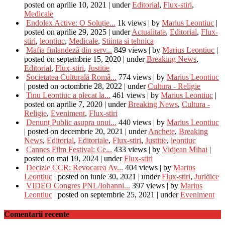
posted on aprilie 10, 2021
|
under
Editorial
,
Flux-stiri
,
Medicale
Endolex Active: O Soluție...
1k views
|
by
Marius Leontiuc
|
posted on aprilie 29, 2025
|
under
Actualitate
,
Editorial
,
Flux-
stiri
,
leontiuc
,
Medicale
,
Stiinta si tehnica
Mafia finlandeză din serv...
849 views
|
by
Marius Leontiuc
|
posted on septembrie 15, 2020
|
under
Breaking News
,
Editorial
,
Flux-stiri
,
Justitie
Societatea Culturală Româ...
774 views
|
by
Marius Leontiuc
|
posted on octombrie 28, 2022
|
under
Cultura - Religie
Tinu Leontiuc a plecat la...
461 views
|
by
Marius Leontiuc
|
posted on aprilie 7, 2020
|
under
Breaking News
,
Cultura -
Religie
,
Eveniment
,
Flux-stiri
Denunț Public asupra unui...
440 views
|
by
Marius Leontiuc
|
posted on decembrie 20, 2021
|
under
Anchete
,
Breaking
News
,
Editorial
,
Editoriale
,
Flux-stiri
,
Justitie
,
leontiuc
Cannes Film Festival: Ce...
433 views
|
by
Vidjean Mihai
|
posted on mai 19, 2024
|
under
Flux-stiri
Decizie CCR: Revocarea Av...
404 views
|
by
Marius
Leontiuc
|
posted on iunie 30, 2021
|
under
Flux-stiri
,
Juridice
VIDEO Congres PNL/Iohanni...
397 views
|
by
Marius
Leontiuc
|
posted on septembrie 25, 2021
|
under
Eveniment
Comentarii recente