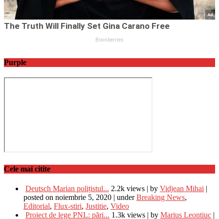
Purple
Cele mai citite
Deutsch Marian polițistul...
2.2k views
|
by
Vidjean Mihai
|
posted on noiembrie 5, 2020
|
under
Breaking News
,
Editorial
,
Flux-stiri
,
Justitie
,
Video
Proiect de lege PNL: pări...
1.3k views
|
by
Marius Leontiuc
|