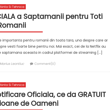
tiinta Si Tehnica
CIALA a Saptamanii pentru Toti
Romanii
te importanta pentru romanii din toata tara, una despre care ar
re vesti foarte bine pentru noi. Mai exact, cei de la Netflix au
bile saptamana aceasta in cadrul platformei de streaming […]
Author
Marius Leontiuc
Comment(0)
tiinta Si Tehnica
ificare Oficiala, ce da GRATUIT
lioane de Oameni