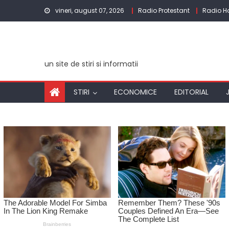
Skip
vineri, august 07, 2026
Radio Protestant
Radio 
to
content
un site de stiri si informatii
STIRI
ECONOMICE
EDITORIAL