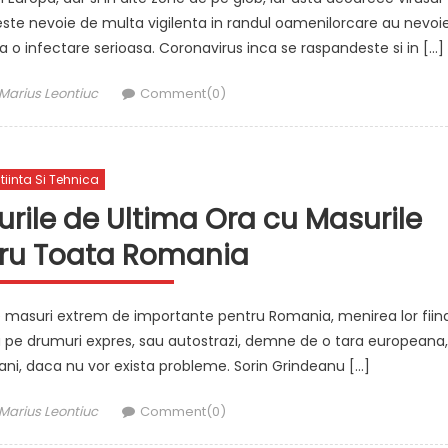
este nevoie de multa vigilenta in randul oamenilorcare au nevoi
 o infectare serioasa. Coronavirus inca se raspandeste si in […]
Author
Marius Leontiuc
Comment(0)
tiinta Si Tehnica
rile de Ultima Ora cu Masurile
tru Toata Romania
de masuri extrem de importante pentru Romania, menirea lor fiin
cula pe drumuri expres, sau autostrazi, demne de o tara europeana,
 ani, daca nu vor exista probleme. Sorin Grindeanu […]
Author
Marius Leontiuc
Comment(0)