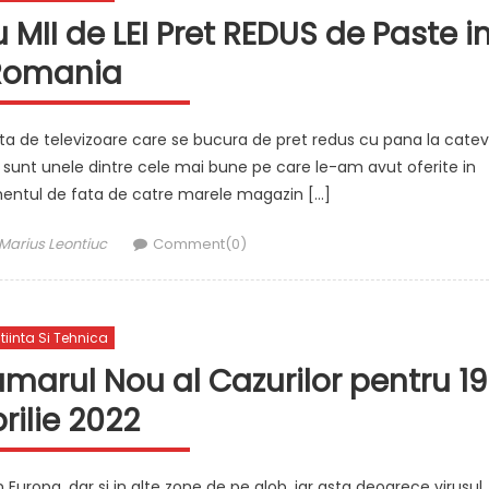
 MII de LEI Pret REDUS de Paste i
Romania
a de televizoare care se bucura de pret redus cu pana la cate
e sunt unele dintre cele mai bune pe care le-am avut oferite in
ntul de fata de catre marele magazin […]
Author
Marius Leontiuc
Comment(0)
tiinta Si Tehnica
arul Nou al Cazurilor pentru 19
rilie 2022
Europa, dar si in alte zone de pe glob, iar asta deoarece virusul