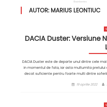
AUTOR:
MARIUS LEONTIUC
S
DACIA Duster: Versiune 
DACIA Duster este de departe unul dintre cele ma
in momentul de fata, iar asta multumita pretului d
decat suficiente pentru foarte multi dintre sofe
Posted
19 aprilie 2022
on
S