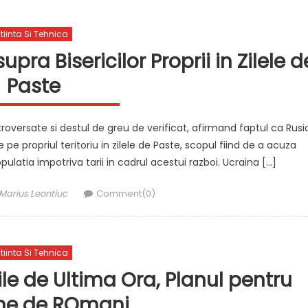
tiinta Si Tehnica
pra Bisericilor Proprii in Zilele d
Paste
troversate si destul de greu de verificat, afirmand faptul ca Rusi
e pe propriul teritoriu in zilele de Paste, scopul fiind de a acuza
ulatia impotriva tarii in cadrul acestui razboi. Ucraina […]
Author
Marius Leontiuc
Comment(0)
tiinta Si Tehnica
ile de Ultima Ora, Planul pentru
ane de ROmani