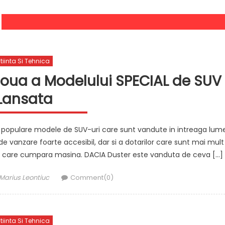
tiinta Si Tehnica
Noua a Modelului SPECIAL de SUV
Lansata
i populare modele de SUV-uri care sunt vandute in intreaga lum
e vanzare foarte accesibil, dar si a dotarilor care sunt mai mult
rii care cumpara masina. DACIA Duster este vanduta de ceva […]
Author
Marius Leontiuc
Comment(0)
tiinta Si Tehnica