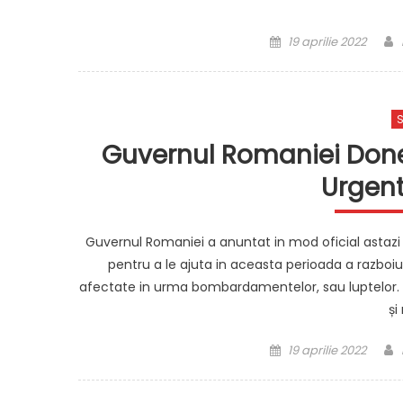
Posted
19 aprilie 2022
on
S
Guvernul Romaniei Donea
Urgent
Guvernul Romaniei a anuntat in mod oficial astazi 
pentru a le ajuta in aceasta perioada a razboiul
afectate in urma bombardamentelor, sau luptelor. “
și
Posted
19 aprilie 2022
on