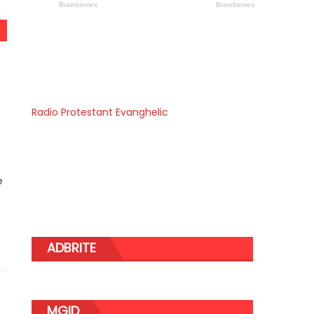
Radio Protestant Evanghelic
e
ADBRITE
MGID