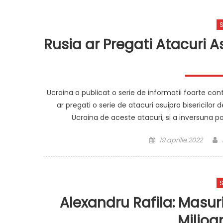
S
Rusia ar Pregati Atacuri Asu
Ucraina a publicat o serie de informatii foarte con
ar pregati o serie de atacuri asuipra bisericilor d
Ucraina de aceste atacuri, si a inversuna pop
Posted
19 aprilie 2022
on
S
Alexandru Rafila: Masur
Milio