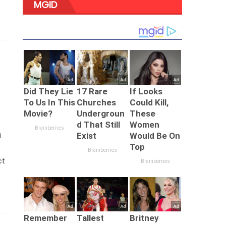
MGID
i
ct