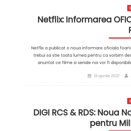
S
Netflix: Informarea OFI
Netflix a publicat o noua informare oficiala foar
trebui sa stie toata lumea pentru ca vorbim desp
anuntat ce filme si seriale noi vor fi disponi
Posted
19 aprilie 2022
on
S
DIGI RCS & RDS: Noua Not
pentru Mi