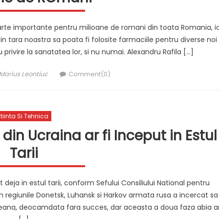
oarte importante pentru milioane de romani din toata Romania, i
n tara noastra sa poata fi folosite farmaciile pentru diverse noi
ivire la sanatatea lor, si nu numai. Alexandru Rafila […]
Author
Marius Leontiuc
Comment(0)
tiinta Si Tehnica
din Ucraina ar fi Inceput in Estul
Tarii
 deja in estul tarii, conform Sefului Consiliului National pentru
 in regiunile Donetsk, Luhansk si Harkov armata rusa a incercat sa
neana, deocamdata fara succes, dar aceasta a doua faza abia a