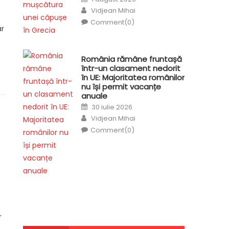
on
Author
Vidjean Mihai
Comment(0)
ar
România rămâne fruntașă
într-un clasament nedorit
în UE: Majoritatea românilor
nu își permit vacanțe
anuale
Posted
30 iulie 2026
on
Author
Vidjean Mihai
Comment(0)
r