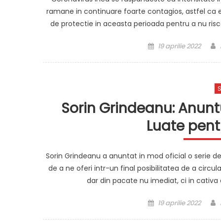
ramane in continuare foarte contagios, astfel ca 
de protectie in aceasta perioada pentru a nu risca
Posted
19 aprilie 2022
on
S
Sorin Grindeanu: Anuntu
Luate pen
Sorin Grindeanu a anuntat in mod oficial o serie 
de a ne oferi intr-un final posibilitatea de a cir
dar din pacate nu imediat, ci in cativa
Posted
19 aprilie 2022
on