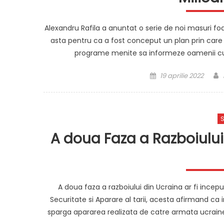
Alexandru Rafila a anuntat o serie de noi masuri f
asta pentru ca a fost conceput un plan prin care i
programe menite sa informeze oamenii cu pr
Posted
19 aprilie 2022
on
S
A doua Faza a Razboiului 
A doua faza a razboiului din Ucraina ar fi inceput
Securitate si Aparare al tarii, acesta afirmand ca
sparga apararea realizata de catre armata ucrai