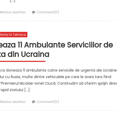
[…]
Author
Marius Leontiuc
Comment(0)
tiinta Si Tehnica
za 11 Ambulante Serviciilor de
a din Ucraina
ca doneaza 11 ambulante catre serviciile de urgenta ale Ucraine
ui cu Rusia, multe dintre vehiculele pe care le avea tara fiind
Premierul Nicolae-Ionel Ciucă: Continuăm să oferim sprijin dire
 rapid statului […]
Author
Marius Leontiuc
Comment(0)