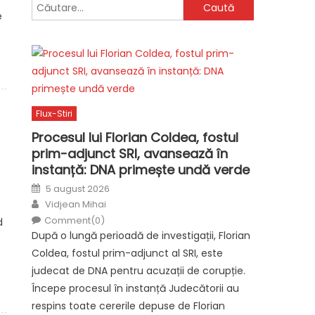
Caută
e
după:
Flux-Stiri
Procesul lui Florian Coldea, fostul
prim-adjunct SRI, avansează în
instanță: DNA primește undă verde
Posted
5 august 2026
on
Author
Vidjean Mihai
Comment(0)
d
După o lungă perioadă de investigații, Florian
Coldea, fostul prim-adjunct al SRI, este
judecat de DNA pentru acuzații de corupție.
Începe procesul în instanță Judecătorii au
respins toate cererile depuse de Florian