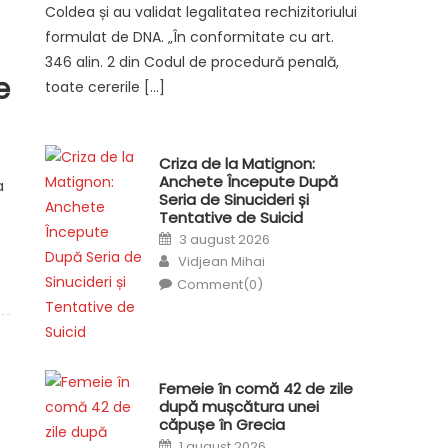
Coldea și au validat legalitatea rechizitoriului
formulat de DNA. „În conformitate cu art.
346 alin. 2 din Codul de procedură penală,
e
toate cererile […]
Criza de la Matignon:
Anchete Începute După
a
Seria de Sinucideri și
Tentative de Suicid
Posted
3 august 2026
on
Author
Vidjean Mihai
Comment(0)
Femeie în comă 42 de zile
după mușcătura unei
căpușe în Grecia
Posted
1 august 2026