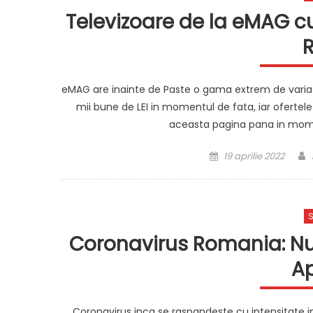
Televizoare de la eMAG cu
eMAG are inainte de Paste o gama extrem de variat
mii bune de LEI in momentul de fata, iar ofertel
aceasta pagina pana in mome
Posted
19 aprilie 2022
on
S
Coronavirus Romania: Num
Ap
Coronavirus inca se raspandeste cu intensitate in 