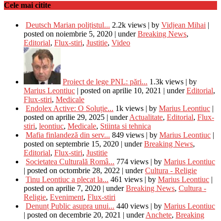
Cele mai citite
Deutsch Marian polițistul...
2.2k views
|
by
Vidjean Mihai
|
posted on noiembrie 5, 2020
|
under
Breaking News
,
Editorial
,
Flux-stiri
,
Justitie
,
Video
Proiect de lege PNL: pări...
1.3k views
|
by
Marius Leontiuc
|
posted on aprilie 10, 2021
|
under
Editorial
,
Flux-stiri
,
Medicale
Endolex Active: O Soluție...
1k views
|
by
Marius Leontiuc
|
posted on aprilie 29, 2025
|
under
Actualitate
,
Editorial
,
Flux-
stiri
,
leontiuc
,
Medicale
,
Stiinta si tehnica
Mafia finlandeză din serv...
849 views
|
by
Marius Leontiuc
|
posted on septembrie 15, 2020
|
under
Breaking News
,
Editorial
,
Flux-stiri
,
Justitie
Societatea Culturală Româ...
774 views
|
by
Marius Leontiuc
|
posted on octombrie 28, 2022
|
under
Cultura - Religie
Tinu Leontiuc a plecat la...
461 views
|
by
Marius Leontiuc
|
posted on aprilie 7, 2020
|
under
Breaking News
,
Cultura -
Religie
,
Eveniment
,
Flux-stiri
Denunț Public asupra unui...
440 views
|
by
Marius Leontiuc
|
posted on decembrie 20, 2021
|
under
Anchete
,
Breaking