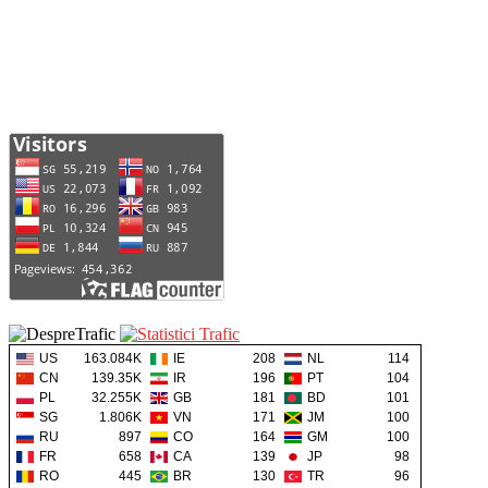
US
163.084K
IE
208
NL
114
CN
139.35K
IR
196
PT
104
PL
32.255K
GB
181
BD
101
SG
1.806K
VN
171
JM
100
RU
897
CO
164
GM
100
FR
658
CA
139
JP
98
RO
445
BR
130
TR
96