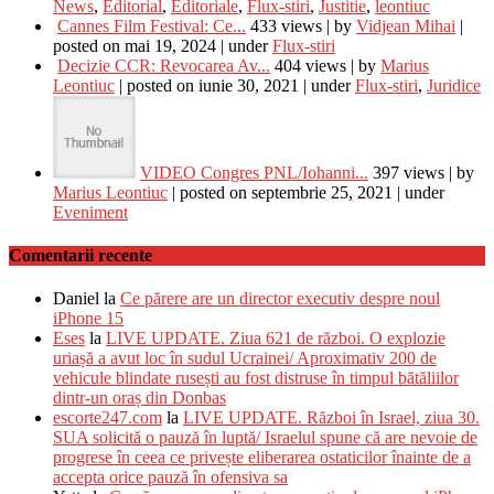
News
,
Editorial
,
Editoriale
,
Flux-stiri
,
Justitie
,
leontiuc
Cannes Film Festival: Ce...
433 views
|
by
Vidjean Mihai
|
posted on mai 19, 2024
|
under
Flux-stiri
Decizie CCR: Revocarea Av...
404 views
|
by
Marius
Leontiuc
|
posted on iunie 30, 2021
|
under
Flux-stiri
,
Juridice
VIDEO Congres PNL/Iohanni...
397 views
|
by
Marius Leontiuc
|
posted on septembrie 25, 2021
|
under
Eveniment
Comentarii recente
Daniel
la
Ce părere are un director executiv despre noul
iPhone 15
Eses
la
LIVE UPDATE. Ziua 621 de război. O explozie
uriașă a avut loc în sudul Ucrainei/ Aproximativ 200 de
vehicule blindate rusești au fost distruse în timpul bătăliilor
dintr-un oraș din Donbas
escorte247.com
la
LIVE UPDATE. Război în Israel, ziua 30.
SUA solicită o pauză în luptă/ Israelul spune că are nevoie de
progrese în ceea ce privește eliberarea ostaticilor înainte de a
accepta orice pauză în ofensiva sa