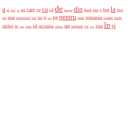
de
a
din
la
cu
care
ce
că
au
fost
live
după
este
al
fi
ani!
ar
despre
pentru
o
pe
romania
mai
nu
ministrul
rusia
lui
noi
români
putin
ora
în
și
un
să
ucraina
război
se
update
ziua
va
sunt
sua:
ultima
vor