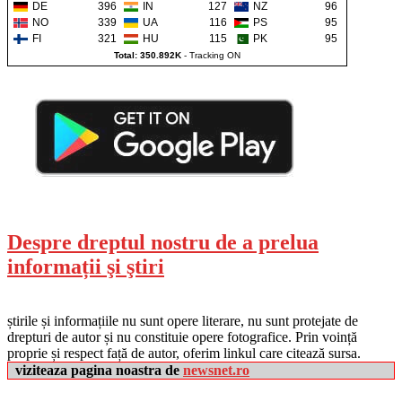
DE
396
IN
127
NZ
96
NO
339
UA
116
PS
95
FI
321
HU
115
PK
95
Total: 350.892K
-
Tracking ON
Despre dreptul nostru de a prelua
informații şi ştiri
știrile și informațiile nu sunt opere literare, nu sunt protejate de
drepturi de autor și nu constituie opere fotografice. Prin voință
proprie și respect față de autor, oferim linkul care citează sursa.
viziteaza pagina noastra de
newsnet.ro