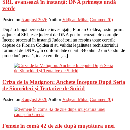
SRI, avansează în instanță: DNA primește undă
verde
Posted on
5 august 2026
Author
Vidjean Mihai
Comment(0)
După o lungă perioadă de investigații, Florian Coldea, fostul prim-
adjunct al SRI, este judecat de DNA pentru acuzații de corupție.
Începe procesul în instanță Judecătorii au respins toate cererile
depuse de Florian Coldea și au validat legalitatea rechizitoriului
formulat de DNA. „În conformitate cu art. 346 alin. 2 din Codul de
procedură penală, toate cererile […]
Criza de la Matignon: Anchete Începute După Seria
de Sinucideri și Tentative de Suicid
Posted on
3 august 2026
Author
Vidjean Mihai
Comment(0)
Femeie în comă 42 de zile după mușcătura unei