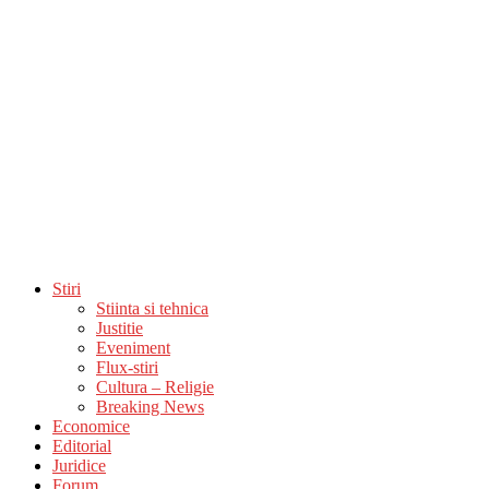
Stiri
Stiinta si tehnica
Justitie
Eveniment
Flux-stiri
Cultura – Religie
Breaking News
Economice
Editorial
Juridice
Forum