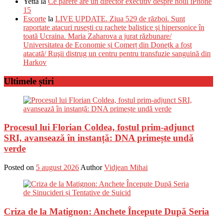
Yetta
la
Ce părere are un director executiv despre noul iPhone
15
Escorte
la
LIVE UPDATE. Ziua 529 de război. Sunt
raportate atacuri rusești cu rachete balistice şi hipersonice în
toată Ucraina. Maria Zaharova a jurat răzbunare/
Universitatea de Economie și Comerț din Donețk a fost
atacată/ Ruşii distrug un centru pentru transfuzie sanguină din
Harkov
Ultimele știri
Procesul lui Florian Coldea, fostul prim-adjunct
SRI, avansează în instanță: DNA primește undă
verde
Posted on
5 august 2026
Author
Vidjean Mihai
Criza de la Matignon: Anchete Începute După Seria