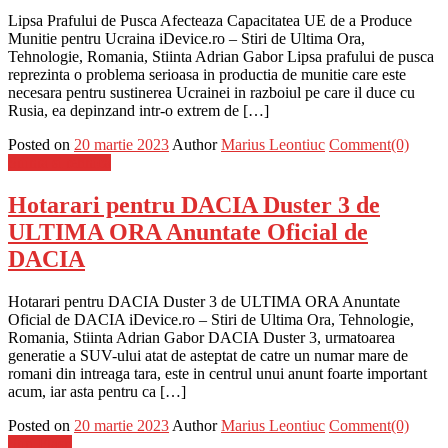
Lipsa Prafului de Pusca Afecteaza Capacitatea UE de a Produce
Munitie pentru Ucraina iDevice.ro – Stiri de Ultima Ora,
Tehnologie, Romania, Stiinta Adrian Gabor Lipsa prafului de pusca
reprezinta o problema serioasa in productia de munitie care este
necesara pentru sustinerea Ucrainei in razboiul pe care il duce cu
Rusia, ea depinzand intr-o extrem de […]
Posted on
20 martie 2023
Author
Marius Leontiuc
Comment(0)
Stiinta si tehnica
Hotarari pentru DACIA Duster 3 de
ULTIMA ORA Anuntate Oficial de
DACIA
Hotarari pentru DACIA Duster 3 de ULTIMA ORA Anuntate
Oficial de DACIA iDevice.ro – Stiri de Ultima Ora, Tehnologie,
Romania, Stiinta Adrian Gabor DACIA Duster 3, urmatoarea
generatie a SUV-ului atat de asteptat de catre un numar mare de
romani din intreaga tara, este in centrul unui anunt foarte important
acum, iar asta pentru ca […]
Posted on
20 martie 2023
Author
Marius Leontiuc
Comment(0)
Știri Flash