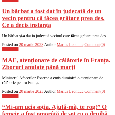
Știri Flash
Un bărbat a fost dat în judecată de un
vecin pentru că făcea grătare prea des.
Ce a decis instanța
Un bărbat şi-a dat în judecată vecinul care făcea grătare prea des.
Posted on
20 martie 2023
Author
Marius Leontiuc
Comment(0)
Știri Flash
MAE, atenționare de călătorie în Franța.
Zboruri anulate până marţi
Ministerul Afacerilor Externe a emis duminică o atenționare de
călătorie pentru Franța.
Posted on
20 martie 2023
Author
Marius Leontiuc
Comment(0)
Știri Flash
“Mi-am ucis soția. Ajută-mă, te rog!” O
femeie a fost omorâtă de soţ cu o drujbă