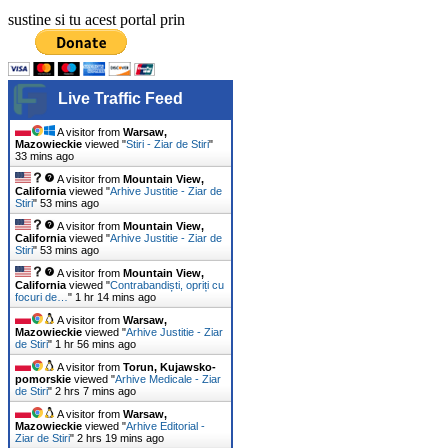
sustine si tu acest portal prin
Live Traffic Feed
A visitor from
Warsaw,
Mazowieckie
viewed "
Stiri - Ziar de Stiri
"
33 mins ago
A visitor from
Mountain View,
California
viewed "
Arhive Justitie - Ziar de
Stiri
"
53 mins ago
A visitor from
Mountain View,
California
viewed "
Arhive Justitie - Ziar de
Stiri
"
53 mins ago
A visitor from
Mountain View,
California
viewed "
Contrabandiști, opriți cu
focuri de…
"
1 hr 14 mins ago
A visitor from
Warsaw,
Mazowieckie
viewed "
Arhive Justitie - Ziar
de Stiri
"
1 hr 56 mins ago
A visitor from
Torun, Kujawsko-
pomorskie
viewed "
Arhive Medicale - Ziar
de Stiri
"
2 hrs 7 mins ago
A visitor from
Warsaw,
Mazowieckie
viewed "
Arhive Editorial -
Ziar de Stiri
"
2 hrs 19 mins ago