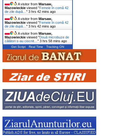
A visitor from
Warsaw,
Mazowieckie
viewed "
Femeie în comă 42
de zile după…
"
3 hrs 43 mins ago
A visitor from
Warsaw,
Mazowieckie
viewed "
Femeie în comă 42
de zile după…
"
3 hrs 43 mins ago
A visitor from
Warsaw,
Mazowieckie
viewed "
Două microbuze de
călători s-au ciocnit…
"
3 hrs 58 mins ago
Get Script
Real Time
Tracking ON