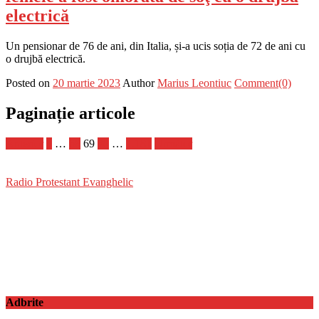
electrică
Un pensionar de 76 de ani, din Italia, și-a ucis soția de 72 de ani cu
o drujbă electrică.
Posted on
20 martie 2023
Author
Marius Leontiuc
Comment(0)
Paginație articole
Anterior
1
…
68
69
70
…
1.181
Următor
Radio Protestant Evanghelic
Adbrite