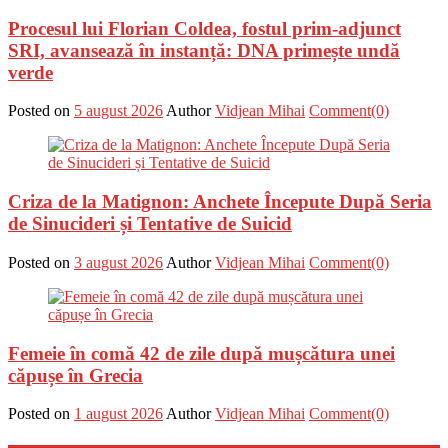
Procesul lui Florian Coldea, fostul prim-adjunct
SRI, avansează în instanță: DNA primește undă
verde
Posted on
5 august 2026
Author
Vidjean Mihai
Comment(0)
Criza de la Matignon: Anchete Începute După Seria
de Sinucideri și Tentative de Suicid
Posted on
3 august 2026
Author
Vidjean Mihai
Comment(0)
Femeie în comă 42 de zile după mușcătura unei
căpușe în Grecia
Posted on
1 august 2026
Author
Vidjean Mihai
Comment(0)