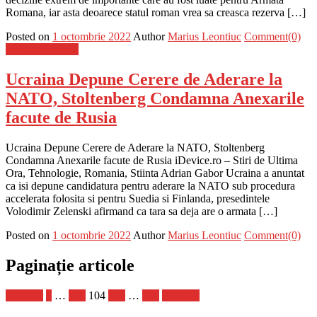
Romana, iar asta deoarece statul roman vrea sa creasca rezerva […]
Posted on
1 octombrie 2022
Author
Marius Leontiuc
Comment(0)
Stiinta si tehnica
Ucraina Depune Cerere de Aderare la
NATO, Stoltenberg Condamna Anexarile
facute de Rusia
Ucraina Depune Cerere de Aderare la NATO, Stoltenberg
Condamna Anexarile facute de Rusia iDevice.ro – Stiri de Ultima
Ora, Tehnologie, Romania, Stiinta Adrian Gabor Ucraina a anuntat
ca isi depune candidatura pentru aderare la NATO sub procedura
accelerata folosita si pentru Suedia si Finlanda, presedintele
Volodimir Zelenski afirmand ca tara sa deja are o armata […]
Posted on
1 octombrie 2022
Author
Marius Leontiuc
Comment(0)
Paginație articole
Anterior
1
…
103
104
105
…
430
Următor