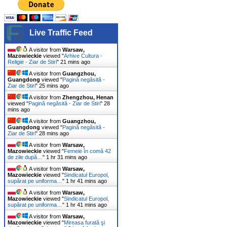
Live Traffic Feed
A visitor from
Warsaw,
Mazowieckie
viewed "
Arhive Cultura -
Religie - Ziar de Stiri
"
21 mins ago
A visitor from
Guangzhou,
Guangdong
viewed "
Pagină negăsită -
Ziar de Stiri
"
25 mins ago
A visitor from
Zhengzhou, Henan
viewed "
Pagină negăsită - Ziar de Stiri
"
28
mins ago
A visitor from
Guangzhou,
Guangdong
viewed "
Pagină negăsită -
Ziar de Stiri
"
28 mins ago
A visitor from
Warsaw,
Mazowieckie
viewed "
Femeie în comă 42
de zile după…
"
1 hr 31 mins ago
A visitor from
Warsaw,
Mazowieckie
viewed "
Sindicatul Europol,
supărat pe uniforma…
"
1 hr 41 mins ago
A visitor from
Warsaw,
Mazowieckie
viewed "
Sindicatul Europol,
supărat pe uniforma…
"
1 hr 41 mins ago
A visitor from
Warsaw,
Mazowieckie
viewed "
Mireasa furată şi