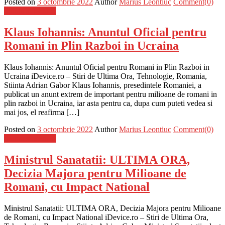
Posted on
3 octombrie 2022
Author
Marius Leontiuc
Comment(0)
Stiinta si tehnica
Klaus Iohannis: Anuntul Oficial pentru
Romani in Plin Razboi in Ucraina
Klaus Iohannis: Anuntul Oficial pentru Romani in Plin Razboi in
Ucraina iDevice.ro – Stiri de Ultima Ora, Tehnologie, Romania,
Stiinta Adrian Gabor Klaus Iohannis, presedintele Romaniei, a
publicat un anunt extrem de important pentru milioane de romani in
plin razboi in Ucraina, iar asta pentru ca, dupa cum puteti vedea si
mai jos, el reafirma […]
Posted on
3 octombrie 2022
Author
Marius Leontiuc
Comment(0)
Stiinta si tehnica
Ministrul Sanatatii: ULTIMA ORA,
Decizia Majora pentru Milioane de
Romani, cu Impact National
Ministrul Sanatatii: ULTIMA ORA, Decizia Majora pentru Milioane
de Romani, cu Impact National iDevice.ro – Stiri de Ultima Ora,