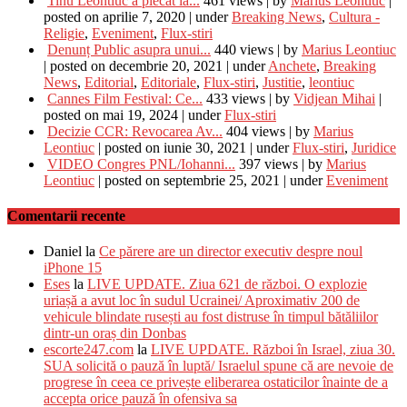
Tinu Leontiuc a plecat la...
461 views
|
by
Marius Leontiuc
|
posted on aprilie 7, 2020
|
under
Breaking News
,
Cultura -
Religie
,
Eveniment
,
Flux-stiri
Denunț Public asupra unui...
440 views
|
by
Marius Leontiuc
|
posted on decembrie 20, 2021
|
under
Anchete
,
Breaking
News
,
Editorial
,
Editoriale
,
Flux-stiri
,
Justitie
,
leontiuc
Cannes Film Festival: Ce...
433 views
|
by
Vidjean Mihai
|
posted on mai 19, 2024
|
under
Flux-stiri
Decizie CCR: Revocarea Av...
404 views
|
by
Marius
Leontiuc
|
posted on iunie 30, 2021
|
under
Flux-stiri
,
Juridice
VIDEO Congres PNL/Iohanni...
397 views
|
by
Marius
Leontiuc
|
posted on septembrie 25, 2021
|
under
Eveniment
Comentarii recente
Daniel
la
Ce părere are un director executiv despre noul
iPhone 15
Eses
la
LIVE UPDATE. Ziua 621 de război. O explozie
uriașă a avut loc în sudul Ucrainei/ Aproximativ 200 de
vehicule blindate rusești au fost distruse în timpul bătăliilor
dintr-un oraș din Donbas
escorte247.com
la
LIVE UPDATE. Război în Israel, ziua 30.
SUA solicită o pauză în luptă/ Israelul spune că are nevoie de
progrese în ceea ce privește eliberarea ostaticilor înainte de a
accepta orice pauză în ofensiva sa