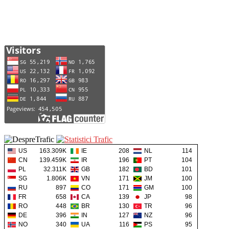
US
163.309K
IE
208
NL
114
CN
139.459K
IR
196
PT
104
PL
32.311K
GB
182
BD
101
SG
1.806K
VN
171
JM
100
RU
897
CO
171
GM
100
FR
658
CA
139
JP
98
RO
448
BR
130
TR
96
DE
396
IN
127
NZ
96
NO
340
UA
116
PS
95