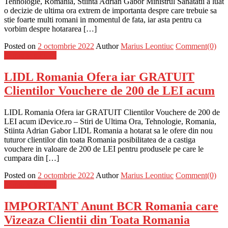
Tehnologie, Romania, Stiinta Adrian Gabor Ministrul Sanatatii a luat
o decizie de ultima ora extrem de importanta despre care trebuie sa
stie foarte multi romani in momentul de fata, iar asta pentru ca
vorbim despre hotararea […]
Posted on
2 octombrie 2022
Author
Marius Leontiuc
Comment(0)
Stiinta si tehnica
LIDL Romania Ofera iar GRATUIT
Clientilor Vouchere de 200 de LEI acum
LIDL Romania Ofera iar GRATUIT Clientilor Vouchere de 200 de
LEI acum iDevice.ro – Stiri de Ultima Ora, Tehnologie, Romania,
Stiinta Adrian Gabor LIDL Romania a hotarat sa le ofere din nou
tuturor clientilor din toata Romania posibilitatea de a castiga
vouchere in valoare de 200 de LEI pentru produsele pe care le
cumpara din […]
Posted on
2 octombrie 2022
Author
Marius Leontiuc
Comment(0)
Stiinta si tehnica
IMPORTANT Anunt BCR Romania care
Vizeaza Clientii din Toata Romania