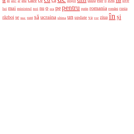
au
fost
live
după
este
al
fi
ani!
ar
despre
pentru
o
pe
romania
mai
nu
ministrul
rusia
lui
noi
români
putin
ora
în
și
un
să
ucraina
război
se
update
ziua
va
sunt
sua:
ultima
vor