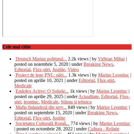
Cele mai citite
Deutsch Marian polițistul...
2.2k views
|
by
Vidjean Mihai
|
posted on noiembrie 5, 2020
|
under
Breaking News
,
Editorial
,
Flux-stiri
,
Justitie
,
Video
Proiect de lege PNL: pări...
1.3k views
|
by
Marius Leontiuc
|
posted on aprilie 10, 2021
|
under
Editorial
,
Flux-stiri
,
Medicale
Endolex Active: O Soluție...
1k views
|
by
Marius Leontiuc
|
posted on aprilie 29, 2025
|
under
Actualitate
,
Editorial
,
Flux-
stiri
,
leontiuc
,
Medicale
,
Stiinta si tehnica
Mafia finlandeză din serv...
849 views
|
by
Marius Leontiuc
|
posted on septembrie 15, 2020
|
under
Breaking News
,
Editorial
,
Flux-stiri
,
Justitie
Societatea Culturală Româ...
774 views
|
by
Marius Leontiuc
|
posted on octombrie 28, 2022
|
under
Cultura - Religie