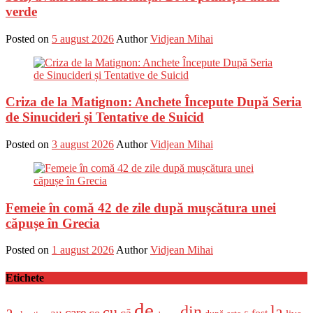
verde
Posted on
5 august 2026
Author
Vidjean Mihai
Criza de la Matignon: Anchete Începute După Seria
de Sinucideri și Tentative de Suicid
Posted on
3 august 2026
Author
Vidjean Mihai
Femeie în comă 42 de zile după mușcătura unei
căpușe în Grecia
Posted on
1 august 2026
Author
Vidjean Mihai
Etichete
de
a
din
la
cu
care
ce
că