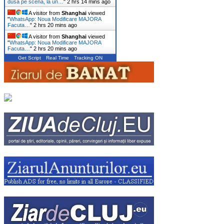
dusă pe scenă, la un…
"
2 hrs 14 mins ago
A visitor from
Shanghai
viewed
"
WhatsApp: Noua Modificare MAJORA
Facuta…
"
2 hrs 20 mins ago
A visitor from
Shanghai
viewed
"
WhatsApp: Noua Modificare MAJORA
Facuta…
"
2 hrs 20 mins ago
Get Script
Real Time
Tracking ON