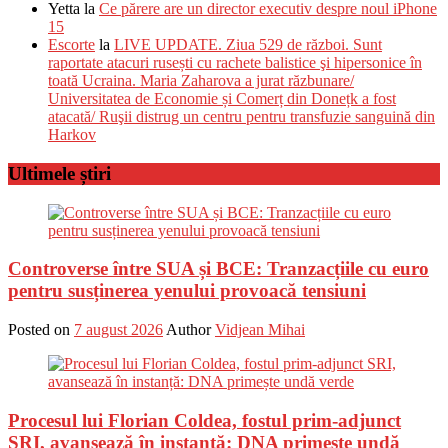
Yetta
la
Ce părere are un director executiv despre noul iPhone
15
Escorte
la
LIVE UPDATE. Ziua 529 de război. Sunt
raportate atacuri rusești cu rachete balistice şi hipersonice în
toată Ucraina. Maria Zaharova a jurat răzbunare/
Universitatea de Economie și Comerț din Donețk a fost
atacată/ Ruşii distrug un centru pentru transfuzie sanguină din
Harkov
Ultimele știri
Controverse între SUA și BCE: Tranzacțiile cu euro
pentru susținerea yenului provoacă tensiuni
Posted on
7 august 2026
Author
Vidjean Mihai
Procesul lui Florian Coldea, fostul prim-adjunct
SRI, avansează în instanță: DNA primește undă