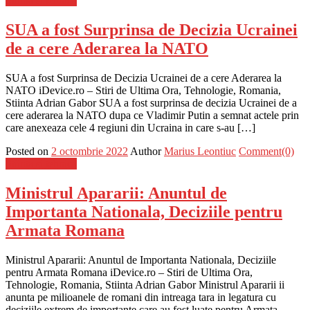
Stiinta si tehnica
SUA a fost Surprinsa de Decizia Ucrainei
de a cere Aderarea la NATO
SUA a fost Surprinsa de Decizia Ucrainei de a cere Aderarea la
NATO iDevice.ro – Stiri de Ultima Ora, Tehnologie, Romania,
Stiinta Adrian Gabor SUA a fost surprinsa de decizia Ucrainei de a
cere aderarea la NATO dupa ce Vladimir Putin a semnat actele prin
care anexeaza cele 4 regiuni din Ucraina in care s-au […]
Posted on
2 octombrie 2022
Author
Marius Leontiuc
Comment(0)
Stiinta si tehnica
Ministrul Apararii: Anuntul de
Importanta Nationala, Deciziile pentru
Armata Romana
Ministrul Apararii: Anuntul de Importanta Nationala, Deciziile
pentru Armata Romana iDevice.ro – Stiri de Ultima Ora,
Tehnologie, Romania, Stiinta Adrian Gabor Ministrul Apararii ii
anunta pe milioanele de romani din intreaga tara in legatura cu
deciziile extrem de importante care au fost luate pentru Armata