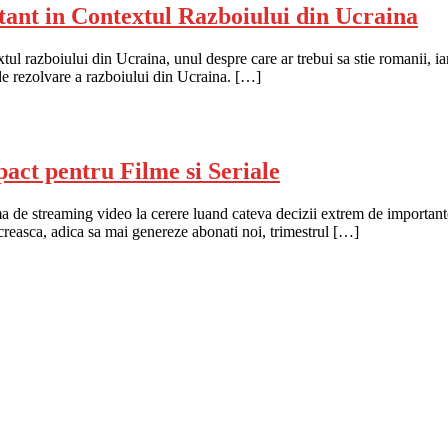
tant in Contextul Razboiului din Ucraina
tul razboiului din Ucraina, unul despre care ar trebui sa stie romanii, iar
 de rezolvare a razboiului din Ucraina. […]
ct pentru Filme si Seriale
rma de streaming video la cerere luand cateva decizii extrem de importan
creasca, adica sa mai genereze abonati noi, trimestrul […]