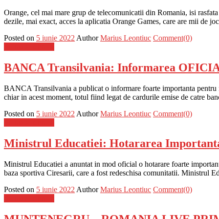
Orange, cel mai mare grup de telecomunicatii din Romania, isi rasfata cl
dezile, mai exact, acces la aplicatia Orange Games, care are mii de jo
Posted on
5 iunie 2022
Author
Marius Leontiuc
Comment(0)
Stiinta si tehnica
BANCA Transilvania: Informarea OFICIALA
BANCA Transilvania a publicat o informare foarte importanta pentru multi
chiar in acest moment, totul fiind legat de cardurile emise de catre ba
Posted on
5 iunie 2022
Author
Marius Leontiuc
Comment(0)
Stiinta si tehnica
Ministrul Educatiei: Hotararea Importanta
Ministrul Educatiei a anuntat in mod oficial o hotarare foarte important
baza sportiva Ciresarii, care a fost redeschisa comunitatii. Ministrul
Posted on
5 iunie 2022
Author
Marius Leontiuc
Comment(0)
Stiinta si tehnica
MUNTENEGRU – ROMANIA LIVE PRIMA TV