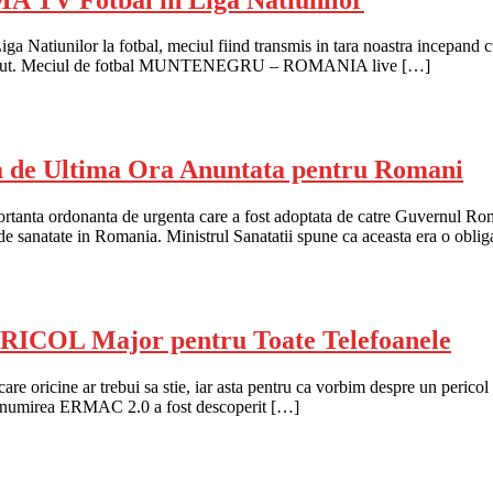
unilor la fotbal, meciul fiind transmis in tara noastra incepand cu 
i la debut. Meciul de fotbal MUNTENEGRU – ROMANIA live […]
ta de Ultima Ora Anuntata pentru Romani
portanta ordonanta de urgenta care a fost adoptata de catre Guvernul Rom
 de sanatate in Romania. Ministrul Sanatatii spune ca aceasta era o obli
RICOL Major pentru Toate Telefoanele
are oricine ar trebui sa stie, iar asta pentru ca vorbim despre un pericol
 denumirea ERMAC 2.0 a fost descoperit […]