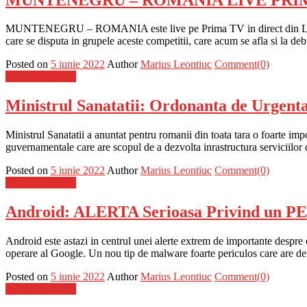
MUNTENEGRU – ROMANIA este live pe Prima TV in direct din Liga Nati
care se disputa in grupele aceste competitii, care acum se afla s
Posted on
5 iunie 2022
Author
Marius Leontiuc
Comment(0)
Stiinta si tehnica
Ministrul Sanatatii: Ordonanta de Urgen
Ministrul Sanatatii a anuntat pentru romanii din toata tara o foarte im
guvernamentale care are scopul de a dezvolta inrastructura serviciilor
Posted on
5 iunie 2022
Author
Marius Leontiuc
Comment(0)
Stiinta si tehnica
Android: ALERTA Serioasa Privind un PE
Android este astazi in centrul unei alerte extrem de importante despre c
operare al Google. Un nou tip de malware foarte periculos care are
Posted on
5 iunie 2022
Author
Marius Leontiuc
Comment(0)
Stiinta si tehnica