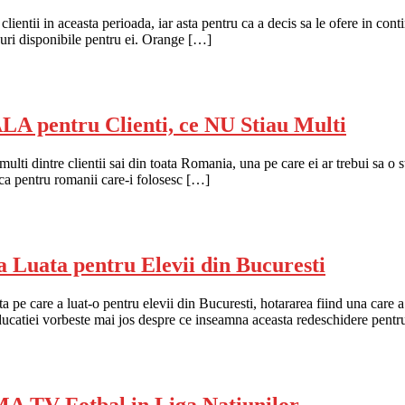
ientii in aceasta perioada, iar asta pentru ca a decis sa le ofere in con
curi disponibile pentru ei. Orange […]
 pentru Clienti, ce NU Stiau Multi
 dintre clientii sai din toata Romania, una pe care ei ar trebui sa o sti
nca pentru romanii care-i folosesc […]
 Luata pentru Elevii din Bucuresti
a pe care a luat-o pentru elevii din Bucuresti, hotararea fiind una care 
 Educatiei vorbeste mai jos despre ce inseamna aceasta redeschidere pent
 Fotbal in Liga Natiunilor