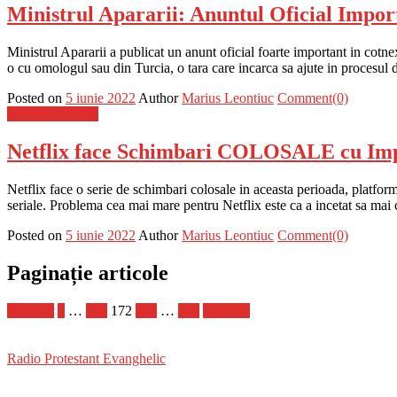
Ministrul Apararii: Anuntul Oficial Impor
Ministrul Apararii a publicat un anunt oficial foarte important in cotnex
o cu omologul sau din Turcia, o tara care incarca sa ajute in procesul
Posted on
5 iunie 2022
Author
Marius Leontiuc
Comment(0)
Stiinta si tehnica
Netflix face Schimbari COLOSALE cu Impa
Netflix face o serie de schimbari colosale in aceasta perioada, platfo
seriale. Problema cea mai mare pentru Netflix este ca a incetat sa mai 
Posted on
5 iunie 2022
Author
Marius Leontiuc
Comment(0)
Paginație articole
Anterior
1
…
171
172
173
…
430
Următor
Radio Protestant Evanghelic