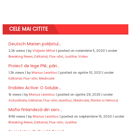
CELE MAI CITITE
Deutsch Marian polițistul...
2.2k views
|
by
Vidjean Mihai
|
posted on noiembrie 5, 2020
|
under
Breaking News
,
Editorial
,
Flux-stiri
,
Justitie
,
Video
Proiect de lege PNL: pări...
1.3k views
|
by
Marius Leontiuc
|
posted on aprilie 10, 2021
|
under
Editorial
,
Flux-stiri
,
Medicale
Endolex Active: O Soluție...
1k views
|
by
Marius Leontiuc
|
posted on aprilie 29, 2025
|
under
Actualitate
,
Editorial
,
Flux-stiri
,
leontiuc
,
Medicale
,
Stiinta si tehnica
Mafia finlandeză din serv...
849 views
|
by
Marius Leontiuc
|
posted on septembrie 15, 2020
|
under
Breaking News
,
Editorial
,
Flux-stiri
,
Justitie