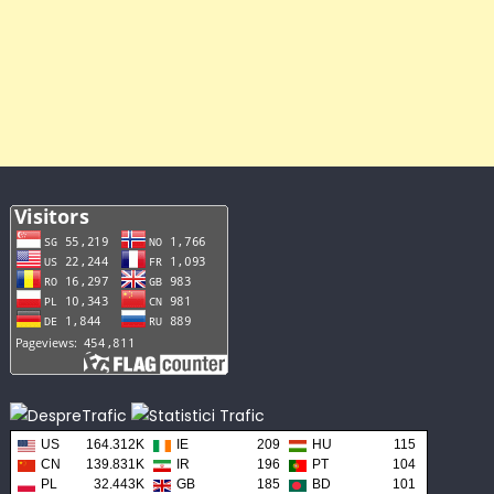
US
164.312K
IE
209
HU
115
CN
139.831K
IR
196
PT
104
PL
32.443K
GB
185
BD
101