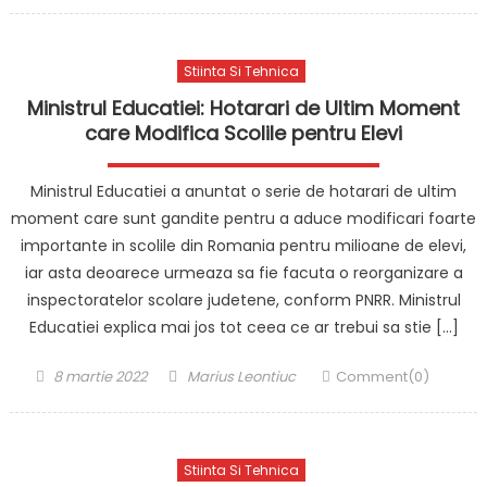
on
Stiinta Si Tehnica
Ministrul Educatiei: Hotarari de Ultim Moment
care Modifica Scolile pentru Elevi
Ministrul Educatiei a anuntat o serie de hotarari de ultim
moment care sunt gandite pentru a aduce modificari foarte
importante in scolile din Romania pentru milioane de elevi,
iar asta deoarece urmeaza sa fie facuta o reorganizare a
inspectoratelor scolare judetene, conform PNRR. Ministrul
Educatiei explica mai jos tot ceea ce ar trebui sa stie […]
Posted
Author
8 martie 2022
Marius Leontiuc
Comment(0)
on
Stiinta Si Tehnica