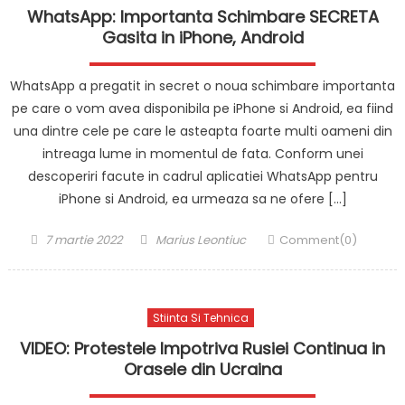
WhatsApp: Importanta Schimbare SECRETA
Gasita in iPhone, Android
WhatsApp a pregatit in secret o noua schimbare importanta
pe care o vom avea disponibila pe iPhone si Android, ea fiind
una dintre cele pe care le asteapta foarte multi oameni din
intreaga lume in momentul de fata. Conform unei
descoperiri facute in cadrul aplicatiei WhatsApp pentru
iPhone si Android, ea urmeaza sa ne ofere […]
Posted
Author
7 martie 2022
Marius Leontiuc
Comment(0)
on
Stiinta Si Tehnica
VIDEO: Protestele Impotriva Rusiei Continua in
Orasele din Ucraina