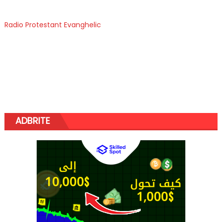
Radio Protestant Evanghelic
ADBRITE