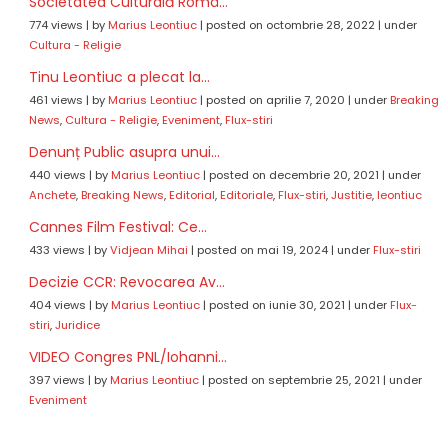
Societatea Culturală Româ...
774 views
|
by
Marius Leontiuc
|
posted on octombrie 28, 2022
|
under
Cultura - Religie
Tinu Leontiuc a plecat la...
461 views
|
by
Marius Leontiuc
|
posted on aprilie 7, 2020
|
under
Breaking
News
,
Cultura - Religie
,
Eveniment
,
Flux-stiri
Denunț Public asupra unui...
440 views
|
by
Marius Leontiuc
|
posted on decembrie 20, 2021
|
under
Anchete
,
Breaking News
,
Editorial
,
Editoriale
,
Flux-stiri
,
Justitie
,
leontiuc
Cannes Film Festival: Ce...
433 views
|
by
Vidjean Mihai
|
posted on mai 19, 2024
|
under
Flux-stiri
Decizie CCR: Revocarea Av...
404 views
|
by
Marius Leontiuc
|
posted on iunie 30, 2021
|
under
Flux-
stiri
,
Juridice
VIDEO Congres PNL/Iohanni...
397 views
|
by
Marius Leontiuc
|
posted on septembrie 25, 2021
|
under
Eveniment