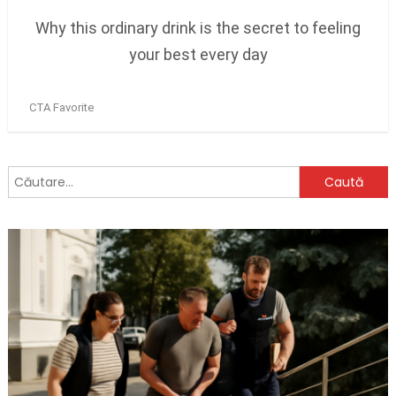
Caută
după: