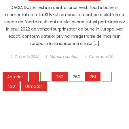
DACIA Duster este in centrul unor vesti foarte bune in
momentul de fata, SUV-ul romanesc facut pe o platforma
veche de foarte multi ani de zile, avand totusi parte inclusiv
in anul 2022 de vanzari surprinzator de bune in Europa. Mai
exact, conform datelor privind inregistrarile de masini in
Europa in luna ianuarie a anului […]
Posted
Author
7 martie 2022
Marius Leontiuc
Comment(0)
on
Paginație
Anterior
1
…
259
260
261
…
articole
430
Următor