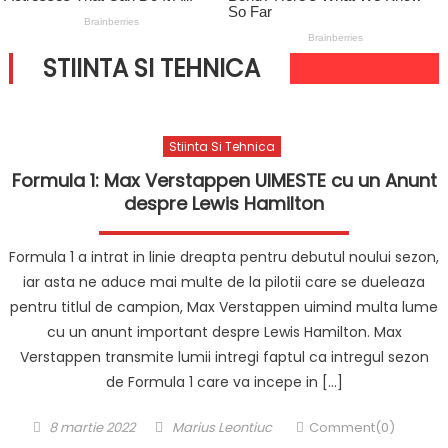
STIINTA SI TEHNICA
Stiinta Si Tehnica
Formula 1: Max Verstappen UIMESTE cu un Anunt
despre Lewis Hamilton
Formula 1 a intrat in linie dreapta pentru debutul noului sezon,
iar asta ne aduce mai multe de la pilotii care se dueleaza
pentru titlul de campion, Max Verstappen uimind multa lume
cu un anunt important despre Lewis Hamilton. Max
Verstappen transmite lumii intregi faptul ca intregul sezon
de Formula 1 care va incepe in […]
Posted
Author
8 martie 2022
Marius Leontiuc
Comment(0)