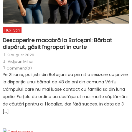
Flux-Stiri
Descoperire macabră la Botoșani: Bărbat
dispărut, găsit îngropat în curte
Posted
9 august 2026
on
Author
Vidjean Mihai
Comment(0)
Pe 21 iunie, polițiștii din Botoșani au primit o sesizare cu privire
la dispariția unui bărbat de 48 de ani din comuna Vârfu
Câmpului, care nu mai luase contact cu familia sa din luna
aprilie. Forțele de ordine au desfășurat mai multe săptămâni
de căutări pentru a-l localiza, dar fără succes. În data de 3
[…]