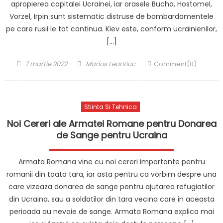
apropierea capitalei Ucrainei, iar orasele Bucha, Hostomel,
Vorzel, Irpin sunt sistematic distruse de bombardamentele
pe care rusii le tot continua. Kiev este, conform ucrainienilor,
[…]
Posted
Author
7 martie 2022
Marius Leontiuc
Comment(0)
on
Stiinta Si Tehnica
Noi Cereri ale Armatei Romane pentru Donarea
de Sange pentru Ucraina
Armata Romana vine cu noi cereri importante pentru
romanii din toata tara, iar asta pentru ca vorbim despre una
care vizeaza donarea de sange pentru ajutarea refugiatilor
din Ucraina, sau a soldatilor din tara vecina care in aceasta
perioada au nevoie de sange. Armata Romana explica mai