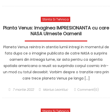
on
Stiinta Si Tehnica
Planta Venus: Imaginea IMPRESIONANTA cu care
NASA Uimeste Oamenii
Planeta Venus reintra in atentia lumii intregi in momentul de
fata dupa ce o imagine publicata de catre NASA a surprins
oameni din intreaga lume, iar asta pentru ca agentia
spatiala americana a reusit sa surprinda corpul cosmic intr-
un mod cu totul deosebit. Vorbim despre o tranzitie rara prin
care trece planeta Venus pe langa […]
Posted
Author
7 martie 2022
Marius Leontiuc
Comment(0)
on
Stiinta Si Tehnica