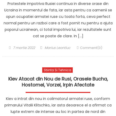
Protestele impotriva Rusiei continua in diverse orase din
Ucraina in momentul de fata, iar asta pentru ca oamenii se
opun ocupatiei armatei ruse cu toata forta, ceva perfect
normal pentru un razboi care a fost pornit nu pentru a ajuta
poporul ucrainean, ci total impotriva lui, iar rezultatele sunt
cat se poate de clare. In […]
Posted
Author
7 martie 2022
Marius Leontiuc
Comment(0)
on
Stiinta Si Tehnica
Kiev Atacat din Nou de Rusi, Orasele Bucha,
Hostomel, Vorzel, Irpin Afectate
Kiev a intrat din nou in colimatorul armatei ruse, conform
primarului Vitalii Klitschko, iar asta deoarece el a afirmat ca
lupte extrem de intense au loc in partea de nord din