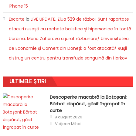
iPhone 15
Escorte
la
LIVE UPDATE. Ziua 529 de război. Sunt raportate
atacuri rusești cu rachete balistice şi hipersonice în toată
Ucraina. Maria Zaharova a jurat răzbunare/ Universitatea
de Economie și Comerț din Donețk a fost atacată/ Ruşii
distrug un centru pentru transfuzie sanguină din Harkov
ULTIMELE ȘTIRI
Descoperire macabră la Botoșani:
Bărbat dispărut, găsit îngropat în
curte
Posted
9 august 2026
on
Author
Vidjean Mihai