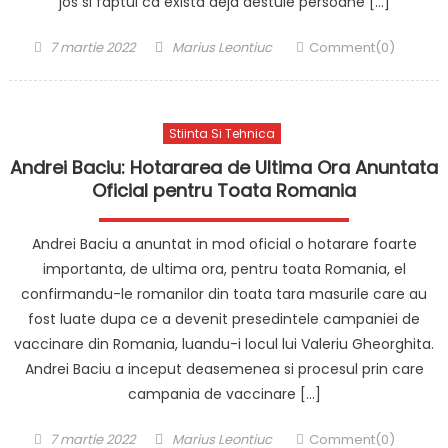
jos si faptul ca exista deja destule persoane […]
Posted
Author
7 martie 2022
Marius Leontiuc
Comment(0)
on
Stiinta Si Tehnica
Andrei Baciu: Hotararea de Ultima Ora Anuntata
Oficial pentru Toata Romania
Andrei Baciu a anuntat in mod oficial o hotarare foarte
importanta, de ultima ora, pentru toata Romania, el
confirmandu-le romanilor din toata tara masurile care au
fost luate dupa ce a devenit presedintele campaniei de
vaccinare din Romania, luandu-i locul lui Valeriu Gheorghita.
Andrei Baciu a inceput deasemenea si procesul prin care
campania de vaccinare […]
Posted
Author
7 martie 2022
Marius Leontiuc
Comment(0)