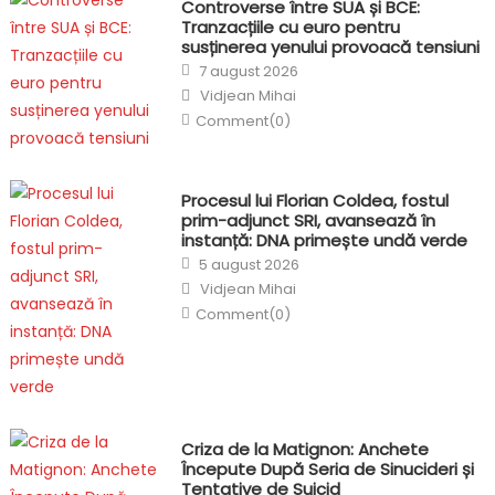
Controverse între SUA și BCE:
Tranzacțiile cu euro pentru
susținerea yenului provoacă tensiuni
Posted
7 august 2026
on
Author
Vidjean Mihai
Comment(0)
Procesul lui Florian Coldea, fostul
prim-adjunct SRI, avansează în
instanță: DNA primește undă verde
Posted
5 august 2026
on
Author
Vidjean Mihai
Comment(0)
Criza de la Matignon: Anchete
Începute După Seria de Sinucideri și
Tentative de Suicid