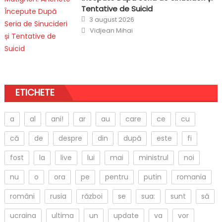
Tentative de Suicid
Posted
3 august 2026
on
Author
Vidjean Mihai
ETICHETE
a
al
ani!
ar
au
care
ce
cu
că
de
despre
din
după
este
fi
fost
la
live
lui
mai
ministrul
noi
nu
o
ora
pe
pentru
putin
romania
români
rusia
război
se
sua:
sunt
să
ucraina
ultima
un
update
va
vor