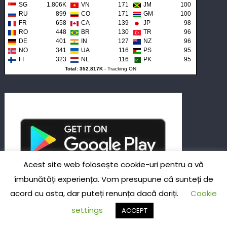
SG
1.806K
VN
171
JM
100
RU
899
CO
171
GM
100
FR
658
CA
139
JP
98
RO
448
BR
130
TR
96
DE
401
IN
127
NZ
96
NO
341
UA
116
PS
95
FI
323
NL
116
PK
95
Total: 352.817K
-
Tracking ON
Acest site web folosește cookie-uri pentru a vă
îmbunătăți experiența. Vom presupune că sunteți de
acord cu asta, dar puteți renunța dacă doriți.
Cookie
settings
Despre dreptul nostru de a prelua informații şi
ACCEPT
ştiri