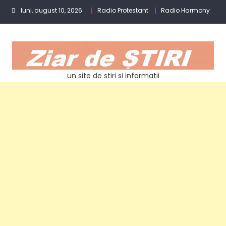
Skip
luni, august 10, 2026
Radio Protestant
Radio Harmony
to
content
un site de stiri si informatii