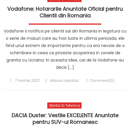
Vodafone: Hotararile Anuntate Oficial pentru
Clientii din Romania
Vodafone ii notifica pe clientii sai din Romania in legatura cu
o serie de masuri care au fost luate in ultima perioada, ele
fiind unul extrem de importante pentru ca era nevoie de o
schimbare in ceea ce priveste acoperirea in zonele de
granita cu Ucraina. In aceasta idee, cei de la Vodafone au
decis […]
Posted
Author
7 martie 2022
Marius Leontiuc
Comment(0)
on
Stiinta Si Tehnica
DACIA Duster: Vestile EXCELENTE Anuntate
pentru SUV-ul Romanesc