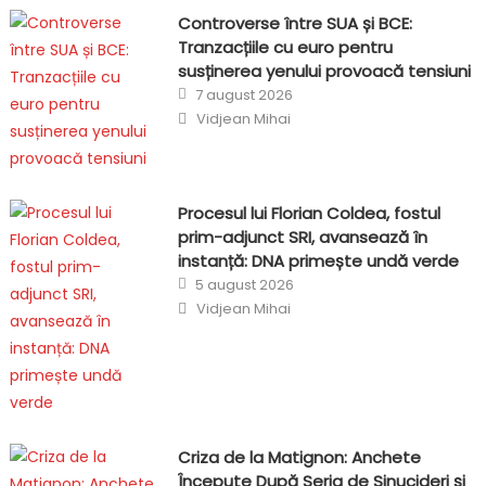
Controverse între SUA și BCE:
Tranzacțiile cu euro pentru
susținerea yenului provoacă tensiuni
Posted
7 august 2026
on
Author
Vidjean Mihai
Procesul lui Florian Coldea, fostul
prim-adjunct SRI, avansează în
instanță: DNA primește undă verde
Posted
5 august 2026
on
Author
Vidjean Mihai
Criza de la Matignon: Anchete
Începute După Seria de Sinucideri și