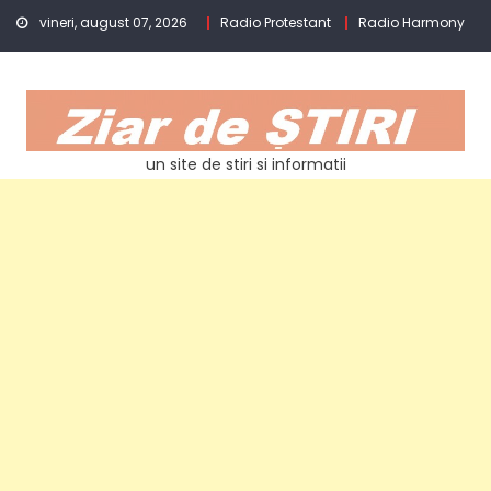
Skip
vineri, august 07, 2026
Radio Protestant
Radio Harmony
to
content
un site de stiri si informatii