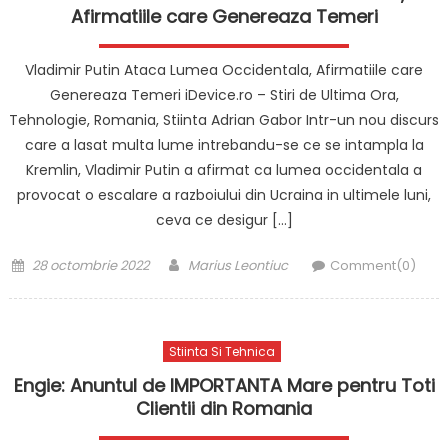
Afirmatiile care Genereaza Temeri
Vladimir Putin Ataca Lumea Occidentala, Afirmatiile care
Genereaza Temeri iDevice.ro – Stiri de Ultima Ora,
Tehnologie, Romania, Stiinta Adrian Gabor Intr-un nou discurs
care a lasat multa lume intrebandu-se ce se intampla la
Kremlin, Vladimir Putin a afirmat ca lumea occidentala a
provocat o escalare a razboiului din Ucraina in ultimele luni,
ceva ce desigur […]
Posted
Author
28 octombrie 2022
Marius Leontiuc
Comment(0)
on
Stiinta Si Tehnica
Engie: Anuntul de IMPORTANTA Mare pentru Toti
Clientii din Romania