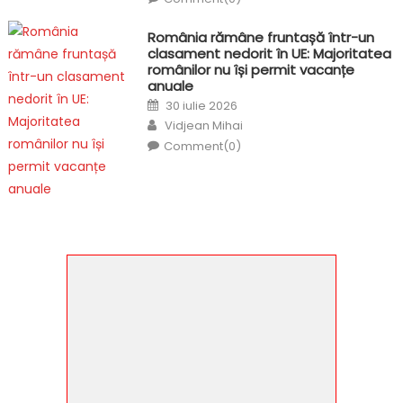
România rămâne fruntașă într-un
clasament nedorit în UE: Majoritatea
românilor nu își permit vacanțe
anuale
Posted
30 iulie 2026
on
Author
Vidjean Mihai
Comment(0)