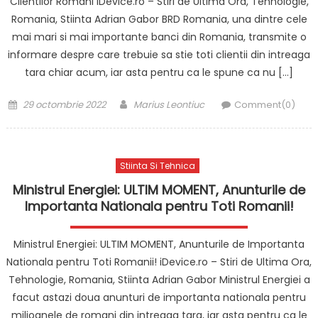
Clientilor Romani iDevice.ro – Stiri de Ultima Ora, Tehnologie,
Romania, Stiinta Adrian Gabor BRD Romania, una dintre cele
mai mari si mai importante banci din Romania, transmite o
informare despre care trebuie sa stie toti clientii din intreaga
tara chiar acum, iar asta pentru ca le spune ca nu […]
Posted
Author
29 octombrie 2022
Marius Leontiuc
Comment(0)
on
Stiinta Si Tehnica
Ministrul Energiei: ULTIM MOMENT, Anunturile de
Importanta Nationala pentru Toti Romanii!
Ministrul Energiei: ULTIM MOMENT, Anunturile de Importanta
Nationala pentru Toti Romanii! iDevice.ro – Stiri de Ultima Ora,
Tehnologie, Romania, Stiinta Adrian Gabor Ministrul Energiei a
facut astazi doua anunturi de importanta nationala pentru
milioanele de romani din intreaga tara, iar asta pentru ca le