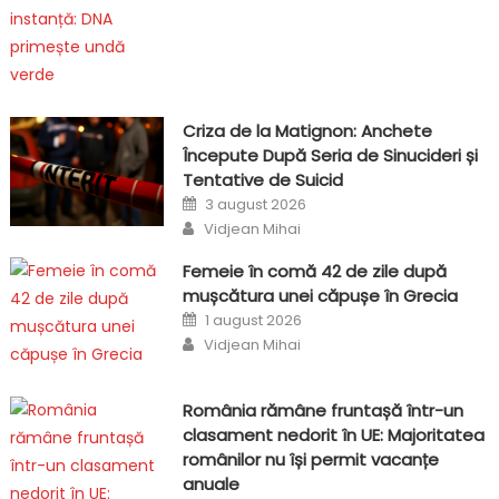
Criza de la Matignon: Anchete
Începute După Seria de Sinucideri și
Tentative de Suicid
Posted
3 august 2026
on
Author
Vidjean Mihai
Femeie în comă 42 de zile după
mușcătura unei căpușe în Grecia
Posted
1 august 2026
on
Author
Vidjean Mihai
România rămâne fruntașă într-un
clasament nedorit în UE: Majoritatea
românilor nu își permit vacanțe
anuale