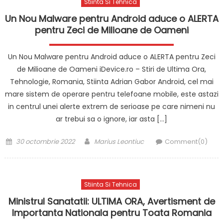
Stiinta Si Tehnica
Un Nou Malware pentru Android aduce o ALERTA
pentru Zeci de Milioane de Oameni
Un Nou Malware pentru Android aduce o ALERTA pentru Zeci
de Milioane de Oameni iDevice.ro – Stiri de Ultima Ora,
Tehnologie, Romania, Stiinta Adrian Gabor Android, cel mai
mare sistem de operare pentru telefoane mobile, este astazi
in centrul unei alerte extrem de serioase pe care nimeni nu
ar trebui sa o ignore, iar asta […]
Posted
Author
30 octombrie 2022
Marius Leontiuc
Comment(0)
on
Stiinta Si Tehnica
Ministrul Sanatatii: ULTIMA ORA, Avertisment de
Importanta Nationala pentru Toata Romania