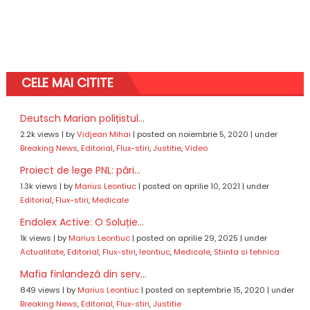
CELE MAI CITITE
Deutsch Marian polițistul...
2.2k views
|
by
Vidjean Mihai
|
posted on noiembrie 5, 2020
|
under
Breaking News
,
Editorial
,
Flux-stiri
,
Justitie
,
Video
Proiect de lege PNL: pări...
1.3k views
|
by
Marius Leontiuc
|
posted on aprilie 10, 2021
|
under
Editorial
,
Flux-stiri
,
Medicale
Endolex Active: O Soluție...
1k views
|
by
Marius Leontiuc
|
posted on aprilie 29, 2025
|
under
Actualitate
,
Editorial
,
Flux-stiri
,
leontiuc
,
Medicale
,
Stiinta si tehnica
Mafia finlandeză din serv...
849 views
|
by
Marius Leontiuc
|
posted on septembrie 15, 2020
|
under
Breaking News
,
Editorial
,
Flux-stiri
,
Justitie