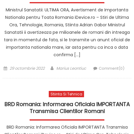
Ministrul Sanatatii: ULTIMA ORA, Avertisment de Importanta
Nationala pentru Toata Romania iDevice.ro – Stiri de Ultima
Ora, Tehnologie, Romania, Stiinta Adrian Gabor Ministrul
Sanatatii ii avertizeaza pe milioanele de romani din intreaga
tara in momentul de fata, si le transmite un anunt oficial de
importanta nationala mare, iar asta pentru ca inca o data
confirma […]
Posted
Author
29 octombrie 2022
Marius Leontiuc
Comment(0)
on
Stiinta Si Tehnica
BRD Romania: Informarea Oficiala IMPORTANTA
Transmisa Clientilor Romani
BRD Romania: Informarea Oficiala IMPORTANTA Transmisa