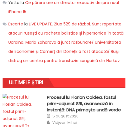
Yetta
la
Ce părere are un director executiv despre noul
iPhone 15
Escorte
la
LIVE UPDATE. Ziua 529 de război. Sunt raportate
atacuri rusești cu rachete balistice şi hipersonice în toată
Ucraina. Maria Zaharova a jurat răzbunare/ Universitatea
de Economie și Comerț din Donețk a fost atacată/ Ruşii
distrug un centru pentru transfuzie sanguină din Harkov
ULTIMELE ȘTIRI
Procesul lui Florian Coldea, fostul
prim-adjunct SRI, avansează în
instanță: DNA primește undă verde
Posted
5 august 2026
on
Author
Vidjean Mihai