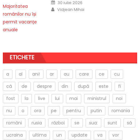
Posted
30 iulie 2026
on
Author
Vidjean Mihai
ETICHETE
a
al
ani!
ar
au
care
ce
cu
că
de
despre
din
după
este
fi
fost
la
live
lui
mai
ministrul
noi
nu
o
ora
pe
pentru
putin
romania
români
rusia
război
se
sua:
sunt
să
ucraina
ultima
un
update
va
vor