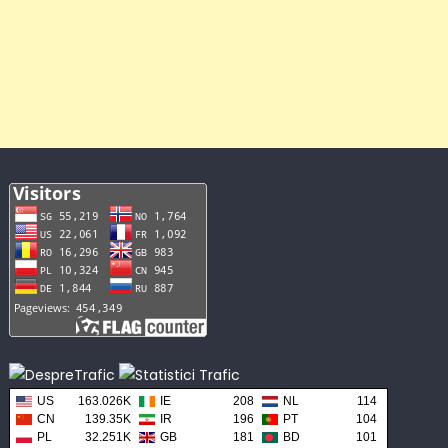
US
163.026K
IE
208
NL
114
CN
139.35K
IR
196
PT
104
PL
32.251K
GB
181
BD
101