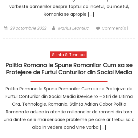
vorbeste oamenilor despre faptul ca incetul, cu incetul,
Romania se apropie […]
Posted
Author
29 octombrie 2022
Marius Leontiuc
Comment(0)
on
Stiinta Si Tehnica
Politia Romana le Spune Romanilor Cum sa se
Protejeze de Furtul Conturilor din Social Media
Politia Romana le Spune Romanilor Cum sa se Protejeze de
Furtul Conturilor din Social Media iDevice.ro – Stiri de Ultima
Ora, Tehnologie, Romania, Stiinta Adrian Gabor Politia
Romana le aduce in atentie milioanelor de romani din tara
una dintre cele mai serioase probleme pe care ar trebui sa o
aiba in vedere cand vine vorba […]