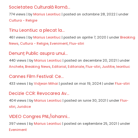
Societatea Culturală Româ...
774 views
|
by
Marius Leontiuc
|
posted on octombrie 28, 2022
|
under
Cultura - Religie
Tinu Leontiuc a plecat la...
461 views
|
by
Marius Leontiuc
|
posted on aprilie 7, 2020
|
under
Breaking
News
,
Cultura - Religie
,
Eveniment
,
Flux-stiri
Denunț Public asupra unui...
440 views
|
by
Marius Leontiuc
|
posted on decembrie 20, 2021
|
under
Anchete
,
Breaking News
,
Editorial
,
Editoriale
,
Flux-stiri
,
Justitie
,
leontiuc
Cannes Film Festival: Ce...
433 views
|
by
Vidjean Mihai
|
posted on mai 19, 2024
|
under
Flux-stiri
Decizie CCR: Revocarea Av...
404 views
|
by
Marius Leontiuc
|
posted on iunie 30, 2021
|
under
Flux-
stiri
,
Juridice
VIDEO Congres PNL/Iohanni...
397 views
|
by
Marius Leontiuc
|
posted on septembrie 25, 2021
|
under
Eveniment