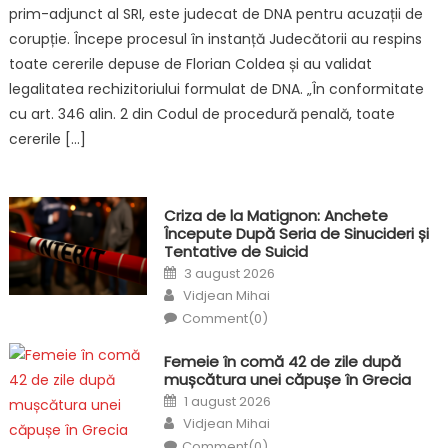
prim-adjunct al SRI, este judecat de DNA pentru acuzații de
corupție. Începe procesul în instanță Judecătorii au respins
toate cererile depuse de Florian Coldea și au validat
legalitatea rechizitoriului formulat de DNA. „În conformitate
cu art. 346 alin. 2 din Codul de procedură penală, toate
cererile […]
Criza de la Matignon: Anchete
Începute După Seria de Sinucideri și
Tentative de Suicid
Posted
3 august 2026
on
Author
Vidjean Mihai
Comment(0)
Femeie în comă 42 de zile după
mușcătura unei căpușe în Grecia
Posted
1 august 2026
on
Author
Vidjean Mihai
Comment(0)