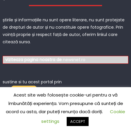
știrile și informațiile nu sunt opere literare, nu sunt protejate
de drepturi de autor și nu constituie opere fotografice. Prin
voință proprie și respect față de autor, oferim linkul care
citează sursa.
viziteaza pagina noastra de
newsnet.ro
sustine si tu acest portal prin
Acest site web folosește cookie-uri pentru a vă
îmbunătăți experiența. Vom presupune că sunteți de
acord cu asta, dar puteți renunța dacă doriți.
Cookie
Live Traffic Feed
settings
ACCEPT
A visitor from
Warsaw,
Mazowieckie
viewed "
Femeie în comă 42