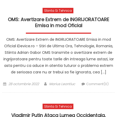
Stiinta Si Tehnica
OMS: Avertizare Extrem de INGRIJORATOARE
Emisa in mod Oficial
OMS: Avertizare Extrem de INGRIJORATOARE Emisa in mod
Oficial iDevice.ro – Stiri de Ultima Ora, Tehnologie, Romania,
Stiinta Adrian Gabor OMS transmite o avertizare extrem de
ingrijoratoare pentru toate tarile din intreaga lume astazi, iar
asta pentru ca aduce in atentia tuturor o problema extrem
de serioasa care nu ar trebui sa fie ignorata, cea […]
Posted
Author
28 octombrie 2022
Marius Leontiuc
Comment(0)
on
Stiinta Si Tehnica
Vladimir Putin Ataca Lumea Occidentala,