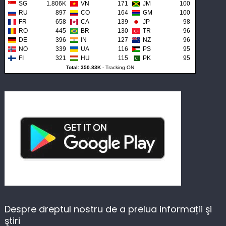
SG
1.806K
VN
171
JM
100
RU
897
CO
164
GM
100
FR
658
CA
139
JP
98
RO
445
BR
130
TR
96
DE
396
IN
127
NZ
96
NO
339
UA
116
PS
95
FI
321
HU
115
PK
95
Total: 350.83K
-
Tracking ON
Despre dreptul nostru de a prelua informații şi
ştiri