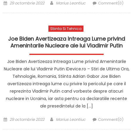
Posted
Author
29 octombrie 2022
Marius Leontiuc
Comment(0)
on
Stiinta Si Tehnica
Joe Biden Avertizeaza Intreaga Lume privind
Amenintarile Nucleare ale lui Vladimir Putin
Joe Biden Avertizeaza Intreaga Lume privind Amenintarile
Nucleare ale lui Vladimir Putin iDevice.ro – Stiri de Ultima Ora,
Tehnologie, Romania, Stiinta Adrian Gabor Joe Biden
avertizeaza intreaga lume cu privire la pericolul pe care il
reprezinta Vladimir Putin cand vorbeste despre atacuri
nucleare in Ucraina, iar asta pentru ca declaratiile recente
ale presedintelui de la […]
Posted
Author
29 octombrie 2022
Marius Leontiuc
Comment(0)
on