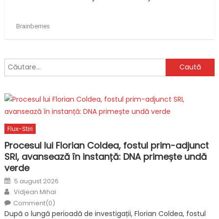
Caută
după:
Flux-Stiri
Procesul lui Florian Coldea, fostul prim-adjunct
SRI, avansează în instanță: DNA primește undă
verde
Posted
5 august 2026
on
Author
Vidjean Mihai
Comment(0)
După o lungă perioadă de investigații, Florian Coldea, fostul