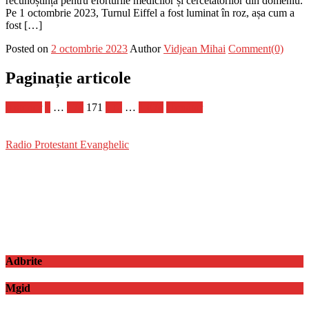
recunoștință pentru eforturile medicilor și cercetătorilor din domeniu.
Pe 1 octombrie 2023, Turnul Eiffel a fost luminat în roz, așa cum a
fost […]
Posted on
2 octombrie 2023
Author
Vidjean Mihai
Comment(0)
Paginație articole
Anterior
1
…
170
171
172
…
1.070
Următor
Radio Protestant Evanghelic
Adbrite
Mgid