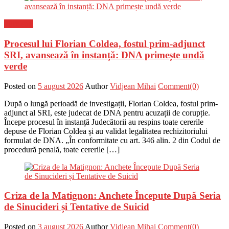
Flux-stiri
Procesul lui Florian Coldea, fostul prim-adjunct
SRI, avansează în instanță: DNA primește undă
verde
Posted on
5 august 2026
Author
Vidjean Mihai
Comment(0)
După o lungă perioadă de investigații, Florian Coldea, fostul prim-
adjunct al SRI, este judecat de DNA pentru acuzații de corupție.
Începe procesul în instanță Judecătorii au respins toate cererile
depuse de Florian Coldea și au validat legalitatea rechizitoriului
formulat de DNA. „În conformitate cu art. 346 alin. 2 din Codul de
procedură penală, toate cererile […]
Criza de la Matignon: Anchete Începute După Seria
de Sinucideri și Tentative de Suicid
Posted on
3 august 2026
Author
Vidjean Mihai
Comment(0)