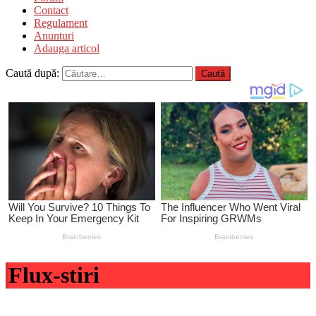
Contact
Regulament
Anunturi
Adauga articol
Caută după:
Flux-stiri