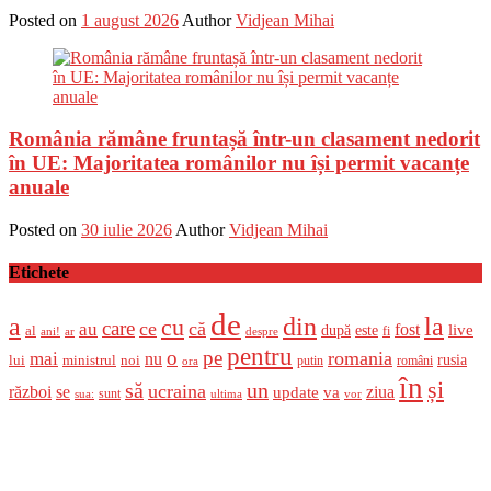
Posted on
1 august 2026
Author
Vidjean Mihai
România rămâne fruntașă într-un clasament nedorit
în UE: Majoritatea românilor nu își permit vacanțe
anuale
Posted on
30 iulie 2026
Author
Vidjean Mihai
Etichete
de
a
din
la
cu
care
ce
că
au
fost
live
după
este
al
fi
ani!
ar
despre
pentru
o
pe
romania
mai
nu
ministrul
rusia
lui
noi
români
putin
ora
în
și
un
să
ucraina
război
se
update
ziua
va
sunt
sua:
ultima
vor