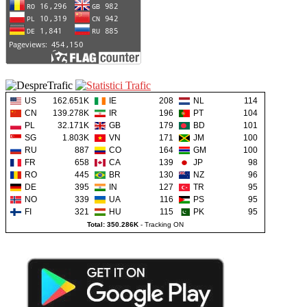
US
162.651K
IE
208
NL
114
CN
139.278K
IR
196
PT
104
PL
32.171K
GB
179
BD
101
SG
1.803K
VN
171
JM
100
RU
887
CO
164
GM
100
FR
658
CA
139
JP
98
RO
445
BR
130
NZ
96
DE
395
IN
127
TR
95
NO
339
UA
116
PS
95
FI
321
HU
115
PK
95
Total: 350.286K
-
Tracking ON