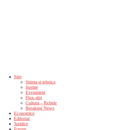
Stiri
Stiinta si tehnica
Justitie
Eveniment
Flux-stiri
Cultura – Religie
Breaking News
Economice
Editorial
Juridice
Forum