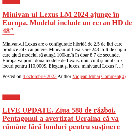
Flux-stiri
Minivan-ul Lexus LM 2024 ajunge în
Europa. Modelul include un ecran HD de
48″
Minivan-ul Lexus are o configurație hibridă de 2,5 de litri care
produce 247 cai putere. Minivan-ul Lexus are 243 lb-ft de cuplu
care ajută modelul să atingă 100km/h în doar 8,7 de secunde.
Europa va primi două modele de Lexus, unul cu 4 și unul cu 7
locuri pentru 110.000$. Elegant și luxos, minivanul Lexus […]
Posted on
4 octombrie 2023
Author
Vidjean Mihai
Comment(0)
Flux-stiri
LIVE UPDATE. Ziua 588 de război.
Pentagonul a avertizat Ucraina că va
rămâne fără fonduri pentru susținere