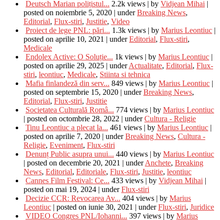
Deutsch Marian polițistul...
2.2k views
|
by
Vidjean Mihai
|
posted on noiembrie 5, 2020
|
under
Breaking News
,
Editorial
,
Flux-stiri
,
Justitie
,
Video
Proiect de lege PNL: pări...
1.3k views
|
by
Marius Leontiuc
|
posted on aprilie 10, 2021
|
under
Editorial
,
Flux-stiri
,
Medicale
Endolex Active: O Soluție...
1k views
|
by
Marius Leontiuc
|
posted on aprilie 29, 2025
|
under
Actualitate
,
Editorial
,
Flux-
stiri
,
leontiuc
,
Medicale
,
Stiinta si tehnica
Mafia finlandeză din serv...
849 views
|
by
Marius Leontiuc
|
posted on septembrie 15, 2020
|
under
Breaking News
,
Editorial
,
Flux-stiri
,
Justitie
Societatea Culturală Româ...
774 views
|
by
Marius Leontiuc
|
posted on octombrie 28, 2022
|
under
Cultura - Religie
Tinu Leontiuc a plecat la...
461 views
|
by
Marius Leontiuc
|
posted on aprilie 7, 2020
|
under
Breaking News
,
Cultura -
Religie
,
Eveniment
,
Flux-stiri
Denunț Public asupra unui...
440 views
|
by
Marius Leontiuc
|
posted on decembrie 20, 2021
|
under
Anchete
,
Breaking
News
,
Editorial
,
Editoriale
,
Flux-stiri
,
Justitie
,
leontiuc
Cannes Film Festival: Ce...
433 views
|
by
Vidjean Mihai
|
posted on mai 19, 2024
|
under
Flux-stiri
Decizie CCR: Revocarea Av...
404 views
|
by
Marius
Leontiuc
|
posted on iunie 30, 2021
|
under
Flux-stiri
,
Juridice
VIDEO Congres PNL/Iohanni...
397 views
|
by
Marius