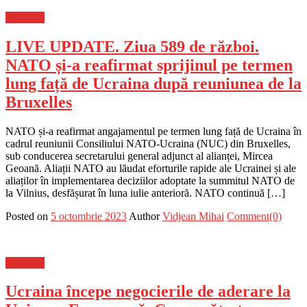
Flux-stiri
LIVE UPDATE. Ziua 589 de război.
NATO și-a reafirmat sprijinul pe termen
lung față de Ucraina după reuniunea de la
Bruxelles
NATO și-a reafirmat angajamentul pe termen lung față de Ucraina în
cadrul reuniunii Consiliului NATO-Ucraina (NUC) din Bruxelles,
sub conducerea secretarului general adjunct al alianței, Mircea
Geoană. Aliații NATO au lăudat eforturile rapide ale Ucrainei și ale
aliaților în implementarea deciziilor adoptate la summitul NATO de
la Vilnius, desfășurat în luna iulie anterioră. NATO continuă […]
Posted on
5 octombrie 2023
Author
Vidjean Mihai
Comment(0)
Flux-stiri
Ucraina începe negocierile de aderare la