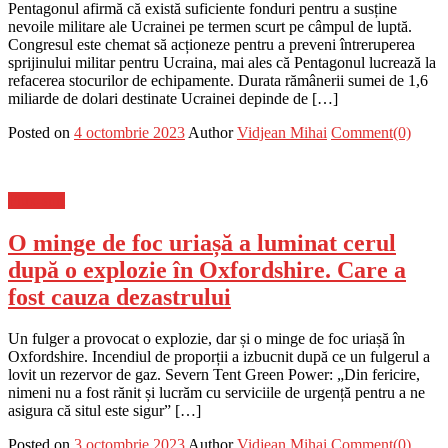
Pentagonul afirmă că există suficiente fonduri pentru a susține
nevoile militare ale Ucrainei pe termen scurt pe câmpul de luptă.
Congresul este chemat să acționeze pentru a preveni întreruperea
sprijinului militar pentru Ucraina, mai ales că Pentagonul lucrează la
refacerea stocurilor de echipamente. Durata rămânerii sumei de 1,6
miliarde de dolari destinate Ucrainei depinde de […]
Posted on
4 octombrie 2023
Author
Vidjean Mihai
Comment(0)
Flux-stiri
O minge de foc uriașă a luminat cerul
după o explozie în Oxfordshire. Care a
fost cauza dezastrului
Un fulger a provocat o explozie, dar și o minge de foc uriașă în
Oxfordshire. Incendiul de proporții a izbucnit după ce un fulgerul a
lovit un rezervor de gaz. Severn Tent Green Power: „Din fericire,
nimeni nu a fost rănit și lucrăm cu serviciile de urgență pentru a ne
asigura că situl este sigur” […]
Posted on
3 octombrie 2023
Author
Vidjean Mihai
Comment(0)