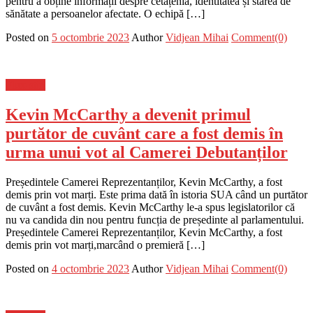
pentru a obține informații despre cetățenia, identitatea și starea de
sănătate a persoanelor afectate. O echipă […]
Posted on
5 octombrie 2023
Author
Vidjean Mihai
Comment(0)
Flux-stiri
Kevin McCarthy a devenit primul
purtător de cuvânt care a fost demis în
urma unui vot al Camerei Debutanților
Președintele Camerei Reprezentanților, Kevin McCarthy, a fost
demis prin vot marți. Este prima dată în istoria SUA când un purtător
de cuvânt a fost demis. Kevin McCarthy le-a spus legislatorilor că
nu va candida din nou pentru funcția de președinte al parlamentului.
Președintele Camerei Reprezentanților, Kevin McCarthy, a fost
demis prin vot marți,marcând o premieră […]
Posted on
4 octombrie 2023
Author
Vidjean Mihai
Comment(0)