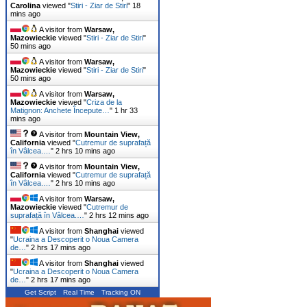
Carolina
viewed "
Stiri - Ziar de Stiri
"
18
mins ago
A visitor from
Warsaw,
Mazowieckie
viewed "
Stiri - Ziar de Stiri
"
50 mins ago
A visitor from
Warsaw,
Mazowieckie
viewed "
Stiri - Ziar de Stiri
"
50 mins ago
A visitor from
Warsaw,
Mazowieckie
viewed "
Criza de la
Matignon: Anchete Începute…
"
1 hr 33
mins ago
A visitor from
Mountain View,
California
viewed "
Cutremur de suprafață
în Vâlcea.…
"
2 hrs 10 mins ago
A visitor from
Mountain View,
California
viewed "
Cutremur de suprafață
în Vâlcea.…
"
2 hrs 10 mins ago
A visitor from
Warsaw,
Mazowieckie
viewed "
Cutremur de
suprafață în Vâlcea.…
"
2 hrs 12 mins ago
A visitor from
Shanghai
viewed
"
Ucraina a Descoperit o Noua Camera
de…
"
2 hrs 17 mins ago
A visitor from
Shanghai
viewed
"
Ucraina a Descoperit o Noua Camera
de…
"
2 hrs 17 mins ago
Get Script
Real Time
Tracking ON