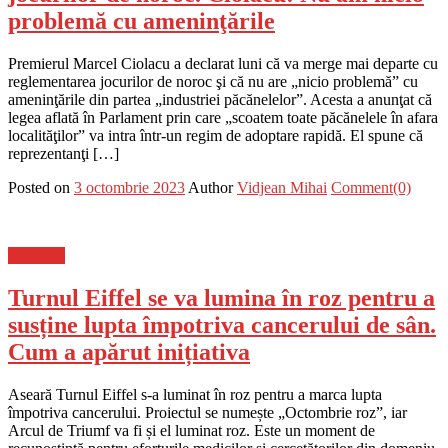
problemă cu ameninţările
Premierul Marcel Ciolacu a declarat luni că va merge mai departe cu
reglementarea jocurilor de noroc şi că nu are „nicio problemă” cu
ameninţările din partea „industriei păcănelelor”. Acesta a anunţat că
legea aflată în Parlament prin care „scoatem toate păcănelele în afara
localităţilor” va intra într-un regim de adoptare rapidă. El spune că
reprezentanţi […]
Posted on
3 octombrie 2023
Author
Vidjean Mihai
Comment(0)
Flux-stiri
Turnul Eiffel se va lumina în roz pentru a
susține lupta împotriva cancerului de sân.
Cum a apărut inițiativa
Aseară Turnul Eiffel s-a luminat în roz pentru a marca lupta
împotriva cancerului. Proiectul se numește „Octombrie roz”, iar
Arcul de Triumf va fi și el luminat roz. Este un moment de