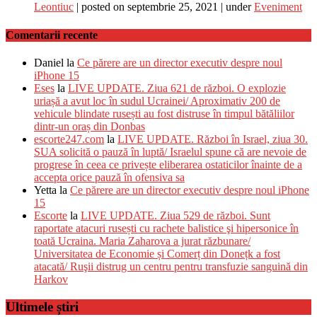
Leontiuc
|
posted on septembrie 25, 2021
|
under
Eveniment
Comentarii recente
Daniel
la
Ce părere are un director executiv despre noul
iPhone 15
Eses
la
LIVE UPDATE. Ziua 621 de război. O explozie
uriașă a avut loc în sudul Ucrainei/ Aproximativ 200 de
vehicule blindate rusești au fost distruse în timpul bătăliilor
dintr-un oraș din Donbas
escorte247.com
la
LIVE UPDATE. Război în Israel, ziua 30.
SUA solicită o pauză în luptă/ Israelul spune că are nevoie de
progrese în ceea ce privește eliberarea ostaticilor înainte de a
accepta orice pauză în ofensiva sa
Yetta
la
Ce părere are un director executiv despre noul iPhone
15
Escorte
la
LIVE UPDATE. Ziua 529 de război. Sunt
raportate atacuri rusești cu rachete balistice şi hipersonice în
toată Ucraina. Maria Zaharova a jurat răzbunare/
Universitatea de Economie și Comerț din Donețk a fost
atacată/ Ruşii distrug un centru pentru transfuzie sanguină din
Harkov
Ultimele știri