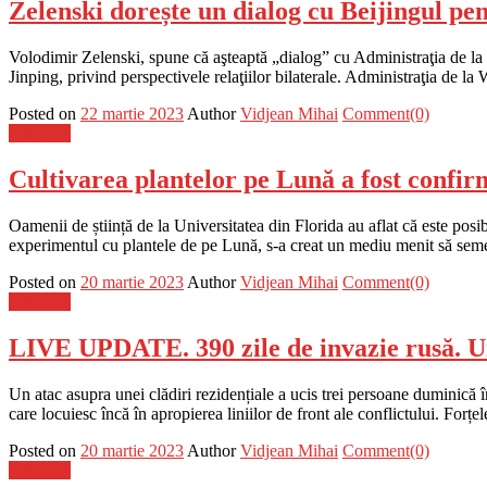
Zelenski dorește un dialog cu Beijingul pen
Volodimir Zelenski, spune că aşteaptă „dialog” cu Administraţia de la B
Jinping, privind perspectivele relaţiilor bilaterale. Administraţia de l
Posted on
22 martie 2023
Author
Vidjean Mihai
Comment(0)
Flux-stiri
Cultivarea plantelor pe Lună a fost confirm
Oamenii de știință de la Universitatea din Florida au aflat că este pos
experimentul cu plantele de pe Lună, s-a creat un mediu menit să se
Posted on
20 martie 2023
Author
Vidjean Mihai
Comment(0)
Flux-stiri
LIVE UPDATE. 390 zile de invazie rusă. U
Un atac asupra unei clădiri rezidențiale a ucis trei persoane duminică în 
care locuiesc încă în apropierea liniilor de front ale conflictului. For
Posted on
20 martie 2023
Author
Vidjean Mihai
Comment(0)
Flux-stiri