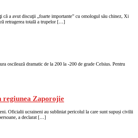
ţi că a avut discuţii „foarte importante” cu omologul său chinez, Xi
ră retragerea totală a trupelor […]
atura oscilează dramatic de la 200 la -200 de grade Celsius. Pentru
n regiunea Zaporojie
i. Oficialii ucraineni au subliniat pericolul la care sunt supuși civilii
 persoane, a declarat […]