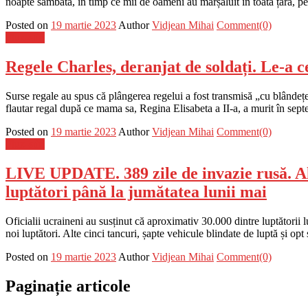
noapte sâmbătă, în timp ce mii de oameni au mărșăluit în toată țara, p
Posted on
19 martie 2023
Author
Vidjean Mihai
Comment(0)
Flux-stiri
Regele Charles, deranjat de soldați. Le-a ce
Surse regale au spus că plângerea regelui a fost transmisă „cu blândețe 
flautar regal după ce mama sa, Regina Elisabeta a II-a, a murit în sep
Posted on
19 martie 2023
Author
Vidjean Mihai
Comment(0)
Flux-stiri
LIVE UPDATE. 389 zile de invazie rusă. Alț
luptători până la jumătatea lunii mai
Oficialii ucraineni au susținut că aproximativ 30.000 dintre luptători
noi luptători. Alte cinci tancuri, șapte vehicule blindate de luptă și op
Posted on
19 martie 2023
Author
Vidjean Mihai
Comment(0)
Paginație articole