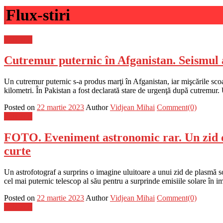
Flux-stiri
Flux-stiri
Cutremur puternic în Afganistan. Seismul a 
Un cutremur puternic s-a produs marţi în Afganistan, iar mişcările sco
kilometri. În Pakistan a fost declarată stare de urgenţă după cutremur
Posted on
22 martie 2023
Author
Vidjean Mihai
Comment(0)
Flux-stiri
FOTO. Eveniment astronomic rar. Un zid de
curte
Un astrofotograf a surprins o imagine uluitoare a unui zid de plasmă so
cel mai puternic telescop al său pentru a surprinde emisiile solare în
Posted on
22 martie 2023
Author
Vidjean Mihai
Comment(0)
Flux-stiri