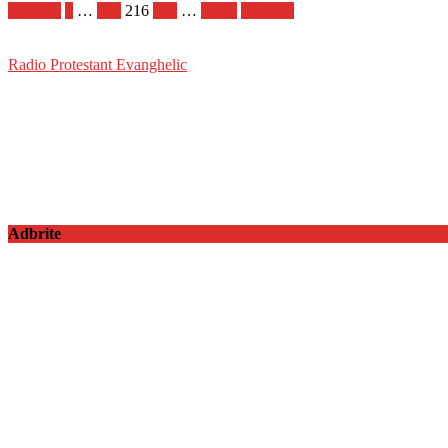
Anterior
1
…
215
216
217
…
1.070
Următor
Radio Protestant Evanghelic
Adbrite