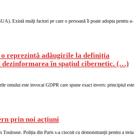
SUA). Există mulți factori pe care o persoană îi poate adopta pentru a-
 reprezintă adăugirile la definiția
și dezinformarea în spațiul cibernetic. (…)
urile omului este invocat GDPR care spune exact invers: principiul este
rn prin noi acțiuni
n Toulouse. Poliția din Paris s-a ciocnit cu demonstranții pentru a treia