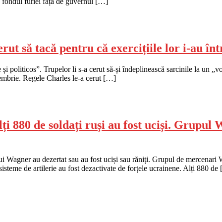
e fondul furiei față de guvernul […]
rut să tacă pentru că exercițiile lor i-au în
și politicos”. Trupelor li s-a cerut să-și îndeplinească sarcinile la un „
tembrie. Regele Charles le-a cerut […]
i 880 de soldați ruși au fost uciși. Grupul 
i lui Wagner au dezertat sau au fost uciși sau răniți. Grupul de mercena
t sisteme de artilerie au fost dezactivate de forțele ucrainene. Alți 880 de