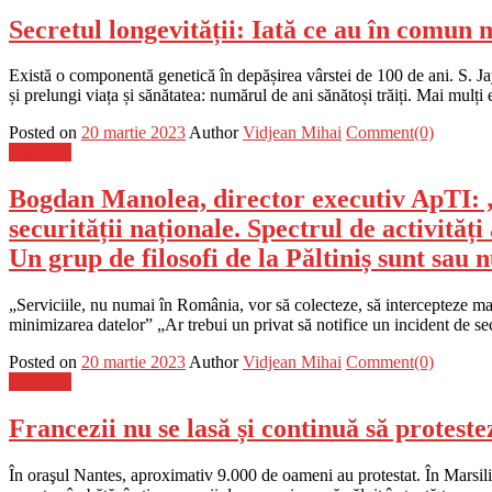
Secretul longevității: Iată ce au în comun 
Există o componentă genetică în depășirea vârstei de 100 de ani. S. Jay
și prelungi viața și sănătatea: numărul de ani sănătoși trăiți. Mai mulț
Posted on
20 martie 2023
Author
Vidjean Mihai
Comment(0)
Flux-stiri
Bogdan Manolea, director executiv ApTI: „P
securității naționale. Spectrul de activităț
Un grup de filosofi de la Păltiniș sunt sau 
„Serviciile, nu numai în România, vor să colecteze, să intercepteze ma
minimizarea datelor” „Ar trebui un privat să notifice un incident de 
Posted on
20 martie 2023
Author
Vidjean Mihai
Comment(0)
Flux-stiri
Francezii nu se lasă și continuă să protes
În oraşul Nantes, aproximativ 9.000 de oameni au protestat. În Marsilia 