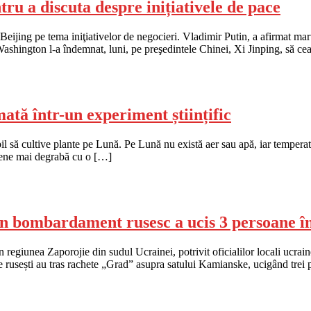
tru a discuta despre inițiativele de pace
eijing pe tema iniţiativelor de negocieri. Vladimir Putin, a afirmat mar
a Washington l-a îndemnat, luni, pe preşedintele Chinei, Xi Jinping, să cea
ată într-un experiment științific
ibil să cultive plante pe Lună. Pe Lună nu există aer sau apă, iar temper
mene mai degrabă cu o […]
n bombardament rusesc a ucis 3 persoane î
regiunea Zaporojie din sudul Ucrainei, potrivit oficialilor locali ucrainen
țele rusești au tras rachete „Grad” asupra satului Kamianske, ucigând trei