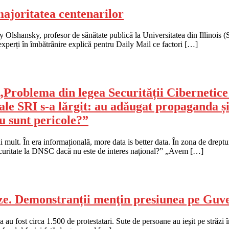
majoritatea centenarilor
 Olshansky, profesor de sănătate publică la Universitatea din Illinois (
i experți în îmbătrânire explică pentru Daily Mail ce factori […]
roblema din legea Securității Cibernetice o
i ale SRI s-a lărgit: au adăugat propaganda 
nu sunt pericole?”
i mult. În era informațională, more data is better data. În zona de drept
securitate la DNSC dacă nu este de interes național?” „Avem […]
teze. Demonstranții menţin presiunea pe Guve
au fost circa 1.500 de protestatari. Sute de persoane au ieşit pe străzi î