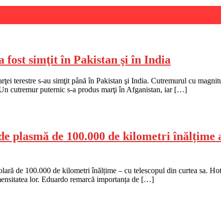
fost simţit în Pakistan şi în India
arţei terestre s-au simţit până în Pakistan şi India. Cutremurul cu magni
. Un cutremur puternic s-a produs marţi în Afganistan, iar […]
 plasmă de 100.000 de kilometri înălțime a
lară de 100.000 de kilometri înălțime – cu telescopul din curtea sa. Hotă
 imensitatea lor. Eduardo remarcă importanța de […]