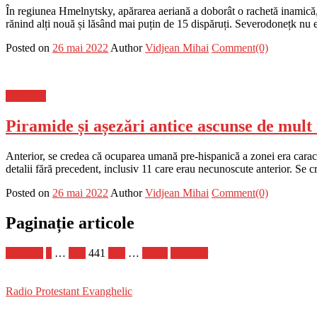
În regiunea Hmelnytsky, apărarea aeriană a doborât o rachetă inamică,
rănind alți nouă și lăsând mai puțin de 15 dispăruți. Severodonețk nu 
Posted on
26 mai 2022
Author
Vidjean Mihai
Comment(0)
Flux-stiri
Piramide și așezări antice ascunse de mult
Anterior, se credea că ocuparea umană pre-hispanică a zonei era caracter
detalii fără precedent, inclusiv 11 care erau necunoscute anterior. Se c
Posted on
26 mai 2022
Author
Vidjean Mihai
Comment(0)
Paginație articole
Anterior
1
…
440
441
442
…
1.070
Următor
Radio Protestant Evanghelic