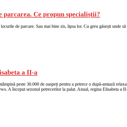
parcarea. Ce propun specialiștii?
locurile de parcare. Sau mai bine zis, lipsa lor. Cu greu găsești unde să î
isabeta a II-a
a întâmpină peste 30.000 de oaspeți pentru a petrece o după-amiază rela
ews. A început sezonul petrecerilor la palat. Anual, regina Elisabeta a I