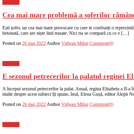
Flux-stiri
Cea mai mare problemă a șoferilor rămâne 
Ești șofer, iar cea mai mare provocare cu care te confrunți o reprezintă 
betonată, care are niște linii trasate. Nici nu se compară cu ce e […]
Posted on
26 mai 2022
Author
Vidjean Mihai
Comment(0)
Flux-stiri
E sezonul petrecerilor la palatul reginei El
A început sezonul petrecerilor la palat. Anual, regina Elisabeta a II-
multe despre acest subiect îți spune, însă, Elena Gușă, editor Aleph N
Posted on
26 mai 2022
Author
Vidjean Mihai
Comment(0)
Flux-stiri