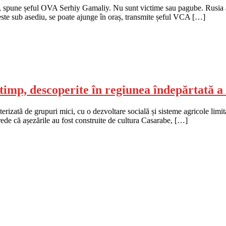
 spune șeful OVA Serhiy Gamaliy. Nu sunt victime sau pagube. Rusia a co
este sub asediu, se poate ajunge în oraș, transmite șeful VCA […]
 timp, descoperite în regiunea îndepărtată 
izată de grupuri mici, cu o dezvoltare socială și sisteme agricole limitate
rede că așezările au fost construite de cultura Casarabe, […]