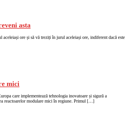
reveni asta
leiași ore și să vă treziți în jurul aceleiași ore, indiferent dacă este
re mici
Europa care implementează tehnologia inovatoare și sigură a
ea reactoarelor modulare mici în regiune. Primul […]