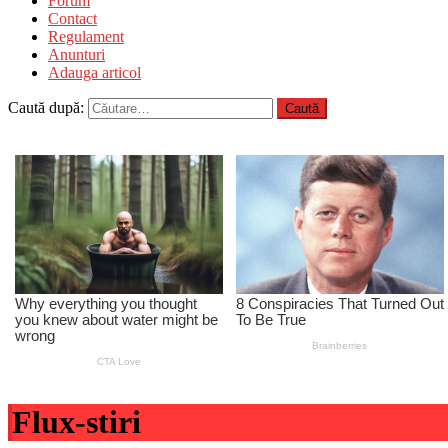
Forum
Contact
Regulament
Anunturi
Adauga articol
Caută după:
Flux-stiri