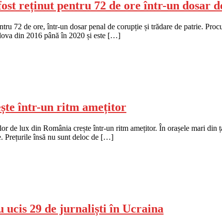
ost reținut pentru 72 de ore într-un dosar d
ru 72 de ore, într-un dosar penal de corupție și trădare de patrie. Procu
dova din 2016 până în 2020 și este […]
ște într-un ritm amețitor
elor de lux din România crește într-un ritm amețitor. În orașele mari din 
e. Prețurile însă nu sunt deloc de […]
ucis 29 de jurnaliști în Ucraina