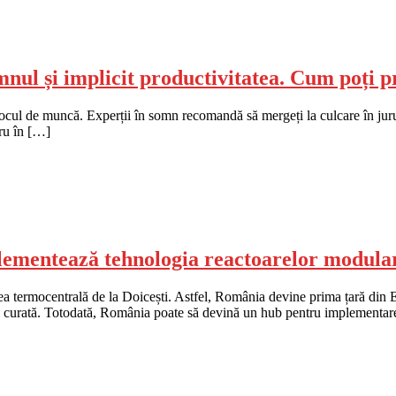
nul și implicit productivitatea. Cum poți p
ul de muncă. Experții în somn recomandă să mergeți la culcare în jurul ace
ru în […]
ementează tehnologia reactoarelor modula
a termocentrală de la Doicești. Astfel, România devine prima țară din 
e curată. Totodată, România poate să devină un hub pentru implementar