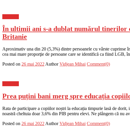
Flux-stiri
În ultimii ani s-a dublat numărul tinerilor
Britanie
Aproximativ una din 20 (5,3%) dintre persoanele cu vârste cuprinse înt
cea mai mare proporţie de persoane care se identifică ca fiind LGB, în
Posted on
26 mai 2022
Author
Vidjean Mihai
Comment(0)
Flux-stiri
Prea puțini bani merg spre educația copii
Rata de participare a copiilor noștri la educația timpurie lasă de dorit
noastră cheltuia doar 3,6% din PIB pentru elevi. Ne plângem că nu a
Posted on
26 mai 2022
Author
Vidjean Mihai
Comment(0)