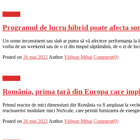
Flux-stiri
Programul de lucru hibrid poate afecta som
Un somn inconsistent sau slab ar putea să vă afecteze performanța la loc
vorba de un weekend sau de o zi din timpul săptămânii, de o zi de luc
Posted on
26 mai 2022
Author
Vidjean Mihai
Comment(0)
Flux-stiri
România, prima țară din Europa care impl
Primul reactor de mici dimensiuni din România va fi amplasat la veche
reactoarelor modulare mici NuScale, care permit furnizarea de energi
Posted on
26 mai 2022
Author
Vidjean Mihai
Comment(0)