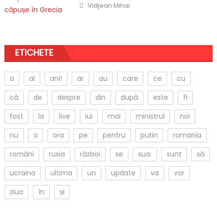
Author
Vidjean Mihai
ETICHETE
a
al
ani!
ar
au
care
ce
cu
că
de
despre
din
după
este
fi
fost
la
live
lui
mai
ministrul
noi
nu
o
ora
pe
pentru
putin
romania
români
rusia
război
se
sua:
sunt
să
ucraina
ultima
un
update
va
vor
ziua
în
și