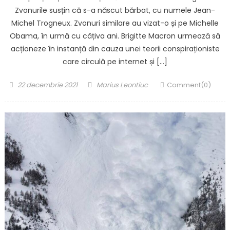
Zvonurile susțin că s-a născut bărbat, cu numele Jean-
Michel Trogneux. Zvonuri similare au vizat-o și pe Michelle
Obama, în urmă cu câțiva ani. Brigitte Macron urmează să
acționeze în instanță din cauza unei teorii conspiraționiste
care circulă pe internet și […]
Posted
Author
22 decembrie 2021
Marius Leontiuc
Comment(0)
on