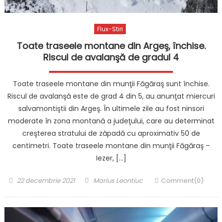
Flux-Stiri
Toate traseele montane din Argeş, închise.
Riscul de avalanşă de gradul 4
Toate traseele montane din munţii Făgăraş sunt închise.
Riscul de avalanşă este de grad 4 din 5, au anunţat miercuri
salvamontiştii din Argeş. În ultimele zile au fost ninsori
moderate în zona montană a judeţului, care au determinat
creşterea stratului de zăpadă cu aproximativ 50 de
centimetri. Toate traseele montane din munţii Făgăraş –
Iezer, […]
Posted
Author
22 decembrie 2021
Marius Leontiuc
Comment(0)
on