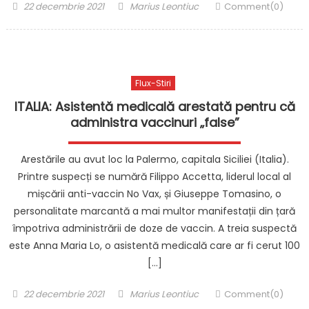
Posted
Author
22 decembrie 2021
Marius Leontiuc
Comment(0)
on
Flux-Stiri
ITALIA: Asistentă medicală arestată pentru că
administra vaccinuri „false”
Arestările au avut loc la Palermo, capitala Siciliei (Italia).
Printre suspecți se numără Filippo Accetta, liderul local al
mișcării anti-vaccin No Vax, și Giuseppe Tomasino, o
personalitate marcantă a mai multor manifestații din țară
împotriva administrării de doze de vaccin. A treia suspectă
este Anna Maria Lo, o asistentă medicală care ar fi cerut 100
[…]
Posted
Author
22 decembrie 2021
Marius Leontiuc
Comment(0)
on