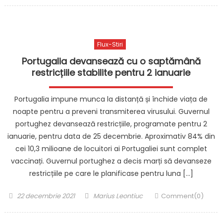
Flux-Stiri
Portugalia devansează cu o saptămână
restricțiile stabilite pentru 2 ianuarie
Portugalia impune munca la distanță și închide viața de
noapte pentru a preveni transmiterea virusului. Guvernul
portughez devansează restricțiile, programate pentru 2
ianuarie, pentru data de 25 decembrie. Aproximativ 84% din
cei 10,3 milioane de locuitori ai Portugaliei sunt complet
vaccinați. Guvernul portughez a decis marți să devanseze
restricțiile pe care le planificase pentru luna […]
Posted
Author
22 decembrie 2021
Marius Leontiuc
Comment(0)
on