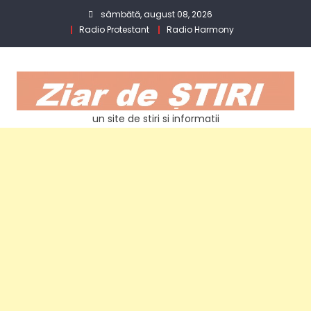
Skip
sâmbătă, august 08, 2026
to
Radio Protestant
Radio Harmony
content
un site de stiri si informatii