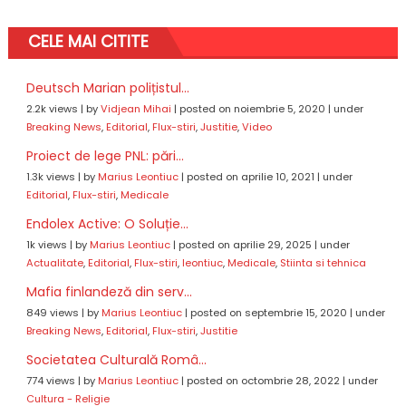
CELE MAI CITITE
Deutsch Marian polițistul...
2.2k views
|
by
Vidjean Mihai
|
posted on noiembrie 5, 2020
|
under
Breaking News
,
Editorial
,
Flux-stiri
,
Justitie
,
Video
Proiect de lege PNL: pări...
1.3k views
|
by
Marius Leontiuc
|
posted on aprilie 10, 2021
|
under
Editorial
,
Flux-stiri
,
Medicale
Endolex Active: O Soluție...
1k views
|
by
Marius Leontiuc
|
posted on aprilie 29, 2025
|
under
Actualitate
,
Editorial
,
Flux-stiri
,
leontiuc
,
Medicale
,
Stiinta si tehnica
Mafia finlandeză din serv...
849 views
|
by
Marius Leontiuc
|
posted on septembrie 15, 2020
|
under
Breaking News
,
Editorial
,
Flux-stiri
,
Justitie
Societatea Culturală Româ...
774 views
|
by
Marius Leontiuc
|
posted on octombrie 28, 2022
|
under
Cultura - Religie