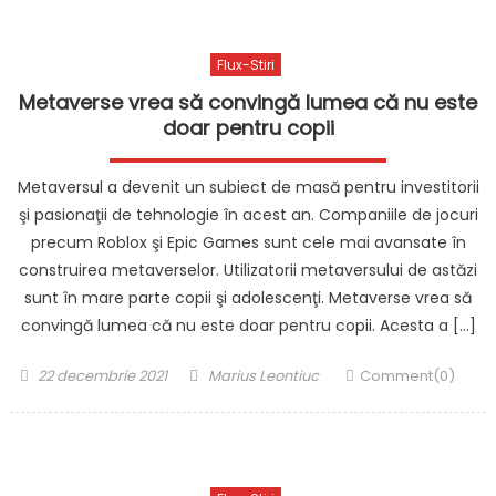
Flux-Stiri
Metaverse vrea să convingă lumea că nu este
doar pentru copii
Metaversul a devenit un subiect de masă pentru investitorii
şi pasionaţii de tehnologie în acest an. Companiile de jocuri
precum Roblox şi Epic Games sunt cele mai avansate în
construirea metaverselor. Utilizatorii metaversului de astăzi
sunt în mare parte copii şi adolescenţi. Metaverse vrea să
convingă lumea că nu este doar pentru copii. Acesta a […]
Posted
Author
22 decembrie 2021
Marius Leontiuc
Comment(0)
on