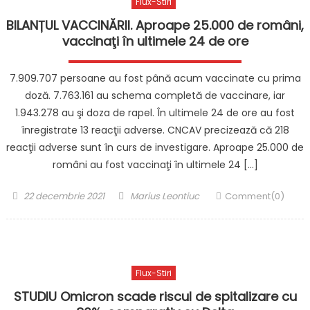
Flux-Stiri
BILANȚUL VACCINĂRII. Aproape 25.000 de români,
vaccinaţi în ultimele 24 de ore
7.909.707 persoane au fost până acum vaccinate cu prima
doză. 7.763.161 au schema completă de vaccinare, iar
1.943.278 au şi doza de rapel. În ultimele 24 de ore au fost
înregistrate 13 reacţii adverse. CNCAV precizează că 218
reacţii adverse sunt în curs de investigare. Aproape 25.000 de
români au fost vaccinaţi în ultimele 24 […]
Posted
Author
22 decembrie 2021
Marius Leontiuc
Comment(0)
on
Flux-Stiri
STUDIU Omicron scade riscul de spitalizare cu