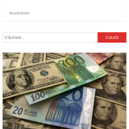
Caută
după: