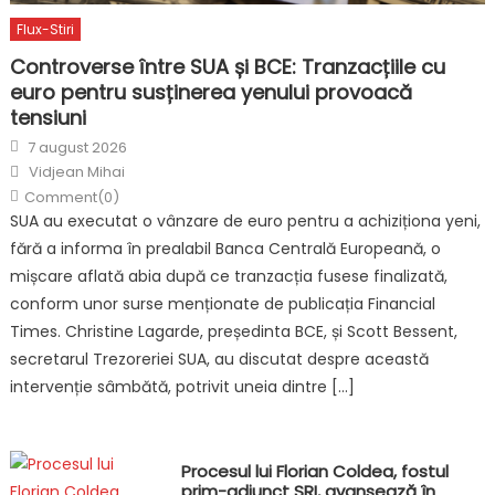
Flux-Stiri
Controverse între SUA și BCE: Tranzacțiile cu
euro pentru susținerea yenului provoacă
tensiuni
Posted
7 august 2026
on
Author
Vidjean Mihai
Comment(0)
SUA au executat o vânzare de euro pentru a achiziționa yeni,
fără a informa în prealabil Banca Centrală Europeană, o
mișcare aflată abia după ce tranzacția fusese finalizată,
conform unor surse menționate de publicația Financial
Times. Christine Lagarde, președinta BCE, și Scott Bessent,
secretarul Trezoreriei SUA, au discutat despre această
intervenție sâmbătă, potrivit uneia dintre […]
Procesul lui Florian Coldea, fostul
prim-adjunct SRI, avansează în