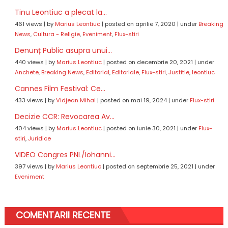
Tinu Leontiuc a plecat la...
461 views
|
by
Marius Leontiuc
|
posted on aprilie 7, 2020
|
under
Breaking
News
,
Cultura - Religie
,
Eveniment
,
Flux-stiri
Denunț Public asupra unui...
440 views
|
by
Marius Leontiuc
|
posted on decembrie 20, 2021
|
under
Anchete
,
Breaking News
,
Editorial
,
Editoriale
,
Flux-stiri
,
Justitie
,
leontiuc
Cannes Film Festival: Ce...
433 views
|
by
Vidjean Mihai
|
posted on mai 19, 2024
|
under
Flux-stiri
Decizie CCR: Revocarea Av...
404 views
|
by
Marius Leontiuc
|
posted on iunie 30, 2021
|
under
Flux-
stiri
,
Juridice
VIDEO Congres PNL/Iohanni...
397 views
|
by
Marius Leontiuc
|
posted on septembrie 25, 2021
|
under
Eveniment
COMENTARII RECENTE