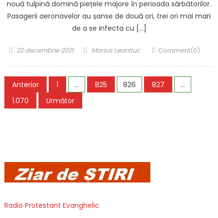
nouă tulpină domină piețele majore în perioada sărbătorilor.
Pasagerii aeronavelor au șanse de două ori, trei ori mai mari
de a se infecta cu […]
Posted
Author
22 decembrie 2021
Marius Leontiuc
Comment(0)
on
Paginație
Anterior
1
…
825
826
827
…
articole
1.070
Următor
Radio Protestant Evanghelic