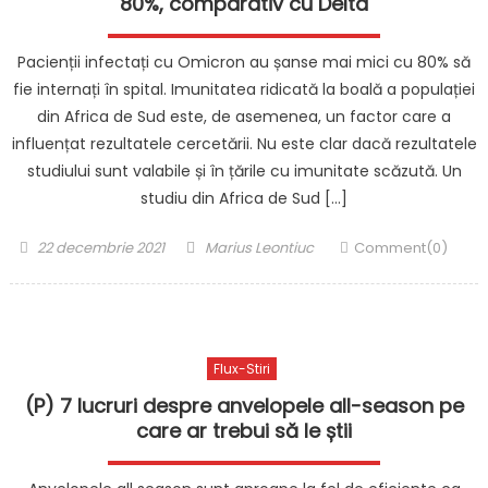
80%, comparativ cu Delta
Pacienții infectați cu Omicron au șanse mai mici cu 80% să
fie internați în spital. Imunitatea ridicată la boală a populației
din Africa de Sud este, de asemenea, un factor care a
influențat rezultatele cercetării. Nu este clar dacă rezultatele
studiului sunt valabile și în țările cu imunitate scăzută. Un
studiu din Africa de Sud […]
Posted
Author
22 decembrie 2021
Marius Leontiuc
Comment(0)
on
Flux-Stiri
(P) 7 lucruri despre anvelopele all-season pe
care ar trebui să le știi