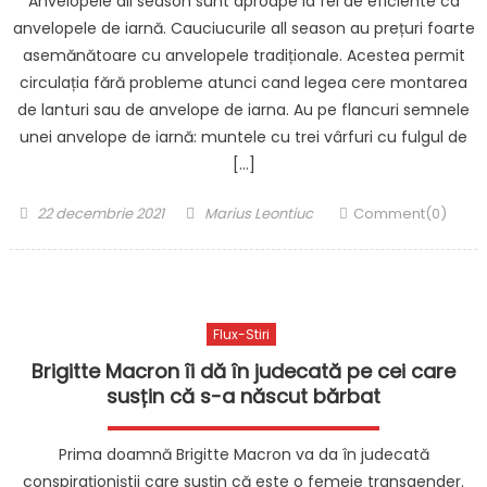
Anvelopele all season sunt aproape la fel de eficiente ca
anvelopele de iarnă. Cauciucurile all season au prețuri foarte
asemănătoare cu anvelopele tradiționale. Acestea permit
circulația fără probleme atunci cand legea cere montarea
de lanturi sau de anvelope de iarna. Au pe flancuri semnele
unei anvelope de iarnă: muntele cu trei vârfuri cu fulgul de
[…]
Posted
Author
22 decembrie 2021
Marius Leontiuc
Comment(0)
on
Flux-Stiri
Brigitte Macron îi dă în judecată pe cei care
susțin că s-a născut bărbat
Prima doamnă Brigitte Macron va da în judecată
conspiraționiștii care susțin că este o femeie transgender.