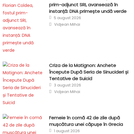
prim-adjunct SRI, avansează în
instanță: DNA primește undă verde
Posted
5 august 2026
on
Author
Vidjean Mihai
Criza de la Matignon: Anchete
Începute După Seria de Sinucideri și
Tentative de Suicid
Posted
3 august 2026
on
Author
Vidjean Mihai
Femeie în comă 42 de zile după
mușcătura unei căpușe în Grecia
Posted
1 august 2026
on