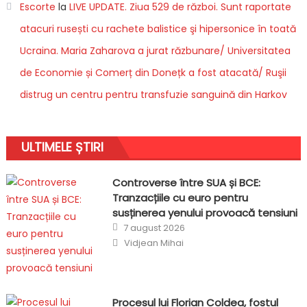
Escorte
la
LIVE UPDATE. Ziua 529 de război. Sunt raportate
atacuri rusești cu rachete balistice şi hipersonice în toată
Ucraina. Maria Zaharova a jurat răzbunare/ Universitatea
de Economie și Comerț din Donețk a fost atacată/ Ruşii
distrug un centru pentru transfuzie sanguină din Harkov
ULTIMELE ȘTIRI
Controverse între SUA și BCE:
Tranzacțiile cu euro pentru
susținerea yenului provoacă tensiuni
Posted
7 august 2026
on
Author
Vidjean Mihai
Procesul lui Florian Coldea, fostul