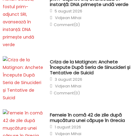
instanță: DNA primește undă verde
Posted
5 august 2026
on
Author
Vidjean Mihai
Comment(0)
Criza de la Matignon: Anchete
Începute După Seria de Sinucideri și
Tentative de Suicid
Posted
3 august 2026
on
Author
Vidjean Mihai
Comment(0)
Femeie în comă 42 de zile după
mușcătura unei căpușe în Grecia
Posted
1 august 2026
on
Author
Vidjean Mihai