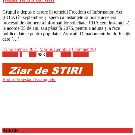
Grupul a depus o cerere în temeiul Freedom of Information Act
(FOIA) în septembrie și spera ca instanțele să poată accelera
procesul de obținere a informațiilor solicitate. FDA cere instanței să
le acorde 55 de ani, sau până în 2076, pentru a aduna și a face
publice datele pentru populație. Avocații Departamentului de Justiție
care […]
Posted
Author
25 noiembrie 2021
Marius Leontiuc
Comment(0)
on
Paginație
Anterior
1
…
882
883
884
…
1.070
Următor
articole
Radio Protestant Evanghelic
Adbrite