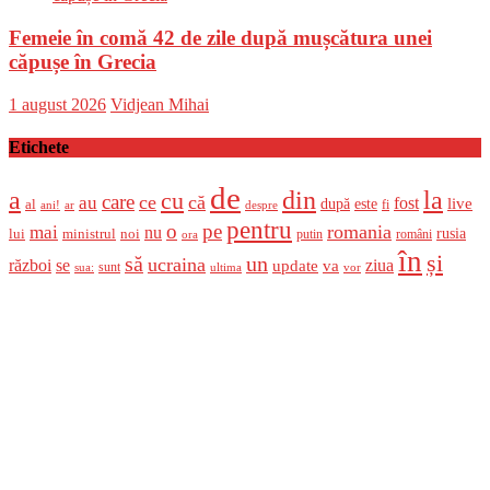
Femeie în comă 42 de zile după mușcătura unei
căpușe în Grecia
Posted
Author
1 august 2026
Vidjean Mihai
on
Etichete
de
a
din
la
cu
care
ce
că
au
fost
live
după
este
al
fi
ani!
ar
despre
pentru
o
pe
romania
mai
nu
ministrul
rusia
lui
noi
români
putin
ora
în
și
un
să
ucraina
război
se
update
ziua
va
sunt
sua:
ultima
vor