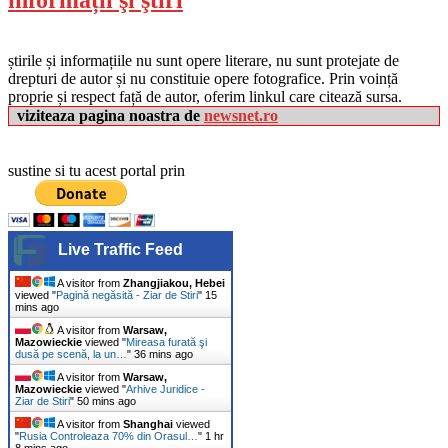
informații şi ştiri
știrile și informațiile nu sunt opere literare, nu sunt protejate de
drepturi de autor și nu constituie opere fotografice. Prin voință
proprie și respect față de autor, oferim linkul care citează sursa.
viziteaza pagina noastra de
newsnet.ro
sustine si tu acest portal prin
Live Traffic Feed
A visitor from
Zhangjiakou, Hebei
viewed "
Pagină negăsită - Ziar de Stiri
"
15
mins ago
A visitor from
Warsaw,
Mazowieckie
viewed "
Mireasa furată şi
dusă pe scenă, la un…
"
36 mins ago
A visitor from
Warsaw,
Mazowieckie
viewed "
Arhive Juridice -
Ziar de Stiri
"
50 mins ago
A visitor from
Shanghai
viewed
"
Rusia Controleaza 70% din Orasul…
"
1 hr
8 mins ago