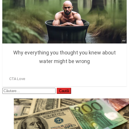
Caută
după: