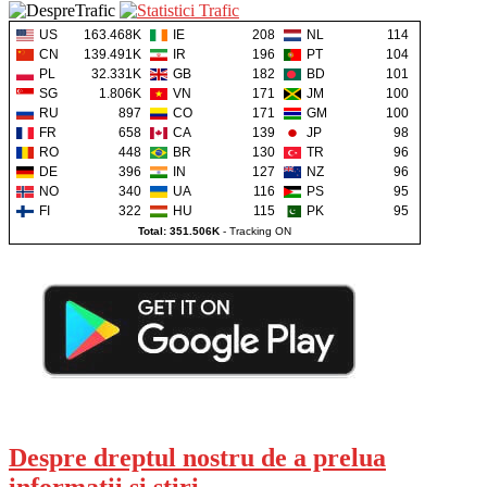
US
163.468K
IE
208
NL
114
CN
139.491K
IR
196
PT
104
PL
32.331K
GB
182
BD
101
SG
1.806K
VN
171
JM
100
RU
897
CO
171
GM
100
FR
658
CA
139
JP
98
RO
448
BR
130
TR
96
DE
396
IN
127
NZ
96
NO
340
UA
116
PS
95
FI
322
HU
115
PK
95
Total: 351.506K
-
Tracking ON
Despre dreptul nostru de a prelua