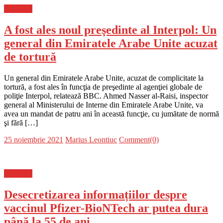
Flux-stiri
A fost ales noul preşedinte al Interpol: Un
general din Emiratele Arabe Unite acuzat
de tortură
Un general din Emiratele Arabe Unite, acuzat de complicitate la
tortură, a fost ales în funcţia de preşedinte al agenţiei globale de
poliţie Interpol, relatează BBC. Ahmed Nasser al-Raisi, inspector
general al Ministerului de Interne din Emiratele Arabe Unite, va
avea un mandat de patru ani în această funcţie, cu jumătate de normă
şi fără […]
Posted
Author
25 noiembrie 2021
Marius Leontiuc
Comment(0)
on
Flux-stiri
Desecretizarea informațiilor despre
vaccinul Pfizer-BioNTech ar putea dura
până la 55 de ani