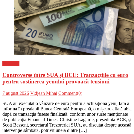
Flux-stiri
Controverse între SUA și BCE: Tranzacțiile cu euro
pentru susținerea yenului provoacă tensiuni
Posted
Author
7 august 2026
Vidjean Mihai
Comment(0)
on
SUA au executat o vânzare de euro pentru a achiziționa yeni, fără a
informa în prealabil Banca Centrală Europeană, o mișcare aflată abia
după ce tranzacția fusese finalizată, conform unor surse menționate
de publicația Financial Times. Christine Lagarde, președinta BCE, și
Scott Bessent, secretarul Trezoreriei SUA, au discutat despre această
intervenție sâmbătă, potrivit uneia dintre […]