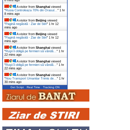
A visitor from
Shanghai
viewed
"
Rusia Controleaza 70% din Orasul…
"
1 hr
8 mins ago
A visitor from
Beijing
viewed
"
Pagină negăsită - Ziar de Stiri
"
1 hr 12
mins ago
A visitor from
Beijing
viewed
"
Pagină negăsită - Ziar de Stiri
"
1 hr 12
mins ago
A visitor from
Shanghai
viewed
"
Ruşii îi obligă pe fermieri să vândă…
"
1 hr
22 mins ago
A visitor from
Shanghai
viewed
"
Ruşii îi obligă pe fermieri să vândă…
"
1 hr
22 mins ago
A visitor from
Shanghai
viewed
"
Nou Transport Umanitar Trimis de…
"
1 hr
30 mins ago
Get Script
Real Time
Tracking ON