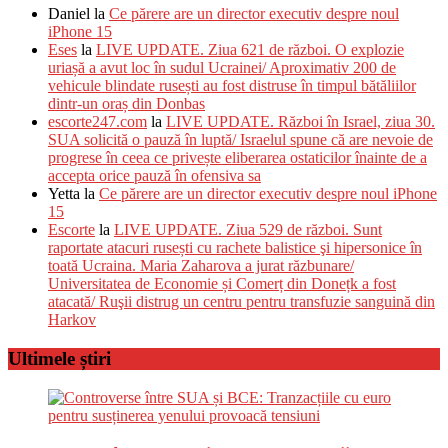
Daniel
la
Ce părere are un director executiv despre noul
iPhone 15
Eses
la
LIVE UPDATE. Ziua 621 de război. O explozie
uriașă a avut loc în sudul Ucrainei/ Aproximativ 200 de
vehicule blindate rusești au fost distruse în timpul bătăliilor
dintr-un oraș din Donbas
escorte247.com
la
LIVE UPDATE. Război în Israel, ziua 30.
SUA solicită o pauză în luptă/ Israelul spune că are nevoie de
progrese în ceea ce privește eliberarea ostaticilor înainte de a
accepta orice pauză în ofensiva sa
Yetta
la
Ce părere are un director executiv despre noul iPhone
15
Escorte
la
LIVE UPDATE. Ziua 529 de război. Sunt
raportate atacuri rusești cu rachete balistice şi hipersonice în
toată Ucraina. Maria Zaharova a jurat răzbunare/
Universitatea de Economie și Comerț din Donețk a fost
atacată/ Ruşii distrug un centru pentru transfuzie sanguină din
Harkov
Ultimele știri