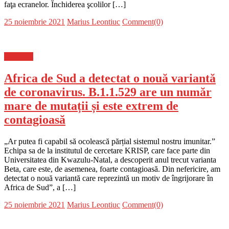
faţa ecranelor. Închiderea şcolilor […]
Posted
Author
25 noiembrie 2021
Marius Leontiuc
Comment(0)
on
Flux-stiri
Africa de Sud a detectat o nouă variantă
de coronavirus. B.1.1.529 are un număr
mare de mutații și este extrem de
contagioasă
„Ar putea fi capabil să ocolească părțial sistemul nostru imunitar.”
Echipa sa de la institutul de cercetare KRISP, care face parte din
Universitatea din Kwazulu-Natal, a descoperit anul trecut varianta
Beta, care este, de asemenea, foarte contagioasă. Din nefericire, am
detectat o nouă variantă care reprezintă un motiv de îngrijorare în
Africa de Sud”, a […]
Posted
Author
25 noiembrie 2021
Marius Leontiuc
Comment(0)
on