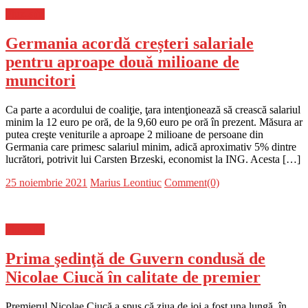
Flux-stiri
Germania acordă creșteri salariale
pentru aproape două milioane de
muncitori
Ca parte a acordului de coaliţie, ţara intenţionează să crească salariul
minim la 12 euro pe oră, de la 9,60 euro pe oră în prezent. Măsura ar
putea creşte veniturile a aproape 2 milioane de persoane din
Germania care primesc salariul minim, adică aproximativ 5% dintre
lucrători, potrivit lui Carsten Brzeski, economist la ING. Acesta […]
Posted
Author
25 noiembrie 2021
Marius Leontiuc
Comment(0)
on
Flux-stiri
Prima şedinţă de Guvern condusă de
Nicolae Ciucă în calitate de premier
Premierul Nicolae Ciucă a spus că ziua de joi a fost una lungă, în