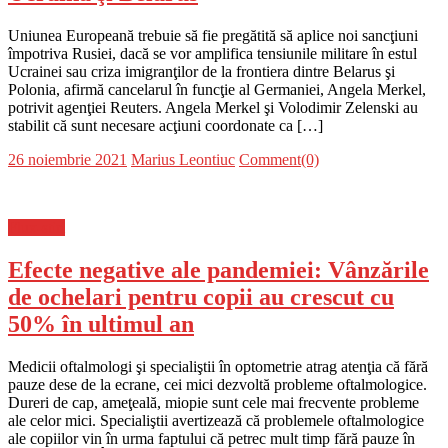
Uniunea Europeană trebuie să fie pregătită să aplice noi sancţiuni
împotriva Rusiei, dacă se vor amplifica tensiunile militare în estul
Ucrainei sau criza imigranţilor de la frontiera dintre Belarus şi
Polonia, afirmă cancelarul în funcţie al Germaniei, Angela Merkel,
potrivit agenţiei Reuters. Angela Merkel şi Volodimir Zelenski au
stabilit că sunt necesare acţiuni coordonate ca […]
Posted
Author
26 noiembrie 2021
Marius Leontiuc
Comment(0)
on
Flux-stiri
Efecte negative ale pandemiei: Vânzările
de ochelari pentru copii au crescut cu
50% în ultimul an
Medicii oftalmologi şi specialiştii în optometrie atrag atenţia că fără
pauze dese de la ecrane, cei mici dezvoltă probleme oftalmologice.
Dureri de cap, ameţeală, miopie sunt cele mai frecvente probleme
ale celor mici. Specialiştii avertizează că problemele oftalmologice
ale copiilor vin în urma faptului că petrec mult timp fără pauze în