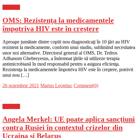
Flux-stiri
OMS: Rezistenţa la medicamentele
împotriva HIV este în creştere
Aproape jumătate dintre copiii nou diagnosticaţi în 10 ţări au HIV
rezistent la medicamente, conform unui studiu, subliniind necesitatea
unor noi alternative. Directorul general al OMS, Dr. Tedros
Adhanom Ghebreyesus, a îndemnat ţările să utilizeze terapia
antimicrobiană în mod responsabil pentru a asigura eficienţa.
Rezistenţa la medicamentele împotriva HIV este în creştere, potrivit
unui nou […]
Posted
Author
26 noiembrie 2021
Marius Leontiuc
Comment(0)
on
Flux-stiri
Angela Merkel: UE poate aplica sancţiuni
contra Rusiei în contextul crizelor din
Ucraina şi Belarus