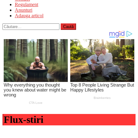
Regulament
Anunturi
Adauga articol
Caută
după:
Flux-stiri