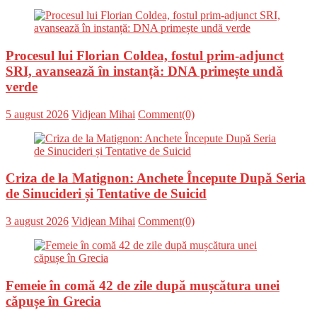
Procesul lui Florian Coldea, fostul prim-adjunct
SRI, avansează în instanță: DNA primește undă
verde
Posted
Author
5 august 2026
Vidjean Mihai
Comment(0)
on
Criza de la Matignon: Anchete Începute După Seria
de Sinucideri și Tentative de Suicid
Posted
Author
3 august 2026
Vidjean Mihai
Comment(0)
on
Femeie în comă 42 de zile după mușcătura unei
căpușe în Grecia