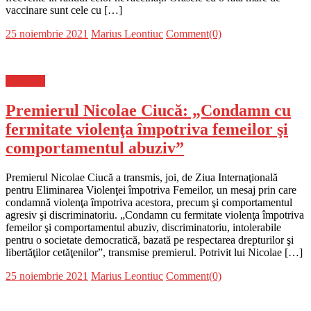
vaccinare sunt cele cu […]
Posted
Author
25 noiembrie 2021
Marius Leontiuc
Comment(0)
on
Flux-stiri
Premierul Nicolae Ciucă: „Condamn cu
fermitate violenţa împotriva femeilor şi
comportamentul abuziv”
Premierul Nicolae Ciucă a transmis, joi, de Ziua Internaţională
pentru Eliminarea Violenţei împotriva Femeilor, un mesaj prin care
condamnă violenţa împotriva acestora, precum şi comportamentul
agresiv şi discriminatoriu. „Condamn cu fermitate violenţa împotriva
femeilor şi comportamentul abuziv, discriminatoriu, intolerabile
pentru o societate democratică, bazată pe respectarea drepturilor şi
libertăţilor cetăţenilor”, transmise premierul. Potrivit lui Nicolae […]
Posted
Author
25 noiembrie 2021
Marius Leontiuc
Comment(0)
on