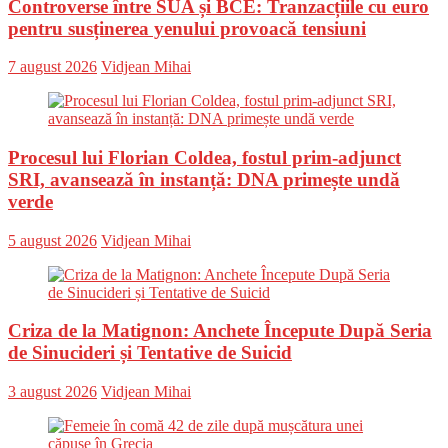
Controverse între SUA și BCE: Tranzacțiile cu euro
pentru susținerea yenului provoacă tensiuni
Posted
Author
7 august 2026
Vidjean Mihai
on
Procesul lui Florian Coldea, fostul prim-adjunct
SRI, avansează în instanță: DNA primește undă
verde
Posted
Author
5 august 2026
Vidjean Mihai
on
Criza de la Matignon: Anchete Începute După Seria
de Sinucideri și Tentative de Suicid
Posted
Author
3 august 2026
Vidjean Mihai
on