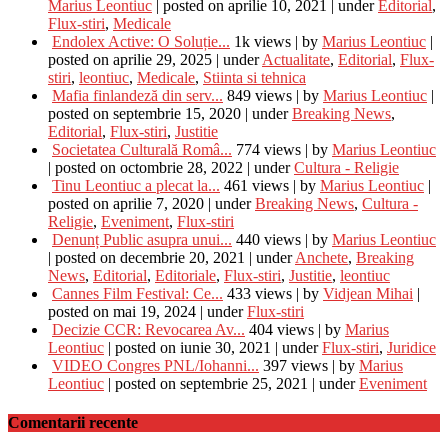
Marius Leontiuc
|
posted on aprilie 10, 2021
|
under
Editorial
,
Flux-stiri
,
Medicale
Endolex Active: O Soluție...
1k views
|
by
Marius Leontiuc
|
posted on aprilie 29, 2025
|
under
Actualitate
,
Editorial
,
Flux-
stiri
,
leontiuc
,
Medicale
,
Stiinta si tehnica
Mafia finlandeză din serv...
849 views
|
by
Marius Leontiuc
|
posted on septembrie 15, 2020
|
under
Breaking News
,
Editorial
,
Flux-stiri
,
Justitie
Societatea Culturală Româ...
774 views
|
by
Marius Leontiuc
|
posted on octombrie 28, 2022
|
under
Cultura - Religie
Tinu Leontiuc a plecat la...
461 views
|
by
Marius Leontiuc
|
posted on aprilie 7, 2020
|
under
Breaking News
,
Cultura -
Religie
,
Eveniment
,
Flux-stiri
Denunț Public asupra unui...
440 views
|
by
Marius Leontiuc
|
posted on decembrie 20, 2021
|
under
Anchete
,
Breaking
News
,
Editorial
,
Editoriale
,
Flux-stiri
,
Justitie
,
leontiuc
Cannes Film Festival: Ce...
433 views
|
by
Vidjean Mihai
|
posted on mai 19, 2024
|
under
Flux-stiri
Decizie CCR: Revocarea Av...
404 views
|
by
Marius
Leontiuc
|
posted on iunie 30, 2021
|
under
Flux-stiri
,
Juridice
VIDEO Congres PNL/Iohanni...
397 views
|
by
Marius
Leontiuc
|
posted on septembrie 25, 2021
|
under
Eveniment
Comentarii recente