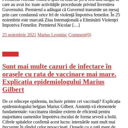
care au avut loc toate activităţile procedurale privind învestirea
Guvernului. Premierul a adăugat că Guvernul transmite un mesaj
prin care condamnă orice fel de violenţă împotriva femeilor. În 25
noiembrie este marcată Ziua Internaţională a Eliminării Violenţei
împotriva Femeilor. Premierul Nicolae […]
Posted
Author
25 noiembrie 2021
Marius Leontiuc
Comment(0)
on
Flux-stiri
Sunt mai multe cazuri de infectare în
orașele cu rata de vaccinare mai mare.
Explicația epidemiologului Marius
Gilbert
De ce reîncepe epidemia, inclusiv printre cei vaccinați? Explicația
epidemiologului belgian Marius Gilbert. Amintiți-vă elementele
fundamentale: vaccinarea rămâne extrem de eficientă pentru
majoritatea oamenilor împotriva riscului de forma severă a bolii.
Cifrele spitalelor confirmă acest lucru: internările sunt mult mai
frecvente în rândul celor nevaccinați. Orasele cu o rată mare de