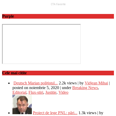
Purple
Cele mai citite
Deutsch Marian polițistul...
2.2k views
|
by
Vidjean Mihai
|
posted on noiembrie 5, 2020
|
under
Breaking News
,
Editorial
,
Flux-stiri
,
Justitie
,
Video
Proiect de lege PNL: pări...
1.3k views
|
by