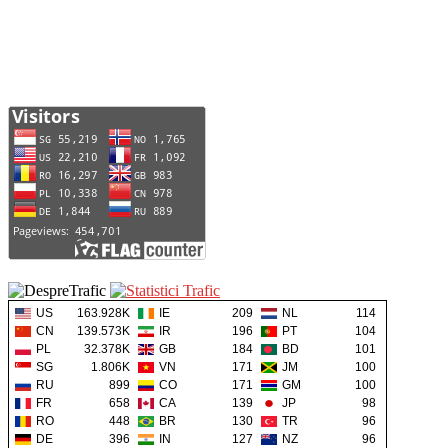
US
163.928K
IE
209
NL
114
CN
139.573K
IR
196
PT
104
PL
32.378K
GB
184
BD
101
SG
1.806K
VN
171
JM
100
RU
899
CO
171
GM
100
FR
658
CA
139
JP
98
RO
448
BR
130
TR
96
DE
396
IN
127
NZ
96