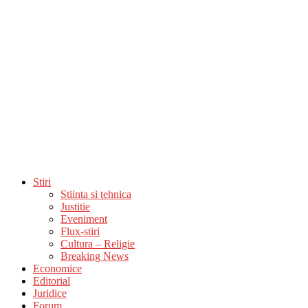
Stiri
Stiinta si tehnica
Justitie
Eveniment
Flux-stiri
Cultura – Religie
Breaking News
Economice
Editorial
Juridice
Forum