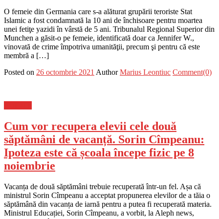
O femeie din Germania care s-a alăturat grupării teroriste Stat
Islamic a fost condamnată la 10 ani de închisoare pentru moartea
unei fetiţe yazidi în vârstă de 5 ani. Tribunalul Regional Superior din
Munchen a găsit-o pe femeie, identificată doar ca Jennifer W.,
vinovată de crime împotriva umanităţii, precum şi pentru că este
membră a […]
Posted on
26 octombrie 2021
Author
Marius Leontiuc
Comment(0)
Flux-stiri
Cum vor recupera elevii cele două
săptămâni de vacanță. Sorin Cîmpeanu:
Ipoteza este că școala începe fizic pe 8
noiembrie
Vacanța de două săptămâni trebuie recuperată într-un fel. Așa că
ministrul Sorin Cîmpeanu a acceptat propunerea elevilor de a tăia o
săptămână din vacanța de iarnă pentru a putea fi recuperată materia.
Ministrul Educației, Sorin Cîmpeanu, a vorbit, la Aleph news,