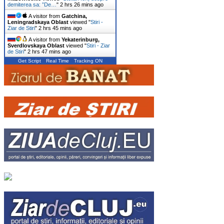
demiterea sa: ”De…
"
2 hrs 26 mins ago
A visitor from
Gatchina,
Leningradskaya Oblast
viewed "
Stiri -
Ziar de Stiri
"
2 hrs 45 mins ago
A visitor from
Yekaterinburg,
Sverdlovskaya Oblast
viewed "
Stiri - Ziar
de Stiri
"
2 hrs 47 mins ago
Get Script
Real Time
Tracking ON