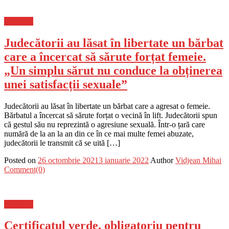
Flux-stiri
Judecătorii au lăsat în libertate un bărbat
care a încercat să sărute forțat femeie.
„Un simplu sărut nu conduce la obținerea
unei satisfacții sexuale”
Judecătorii au lăsat în libertate un bărbat care a agresat o femeie.
Bărbatul a încercat să sărute forțat o vecină în lift. Judecătorii spun
că gestul său nu reprezintă o agresiune sexuală. Într-o țară care
numără de la an la an din ce în ce mai multe femei abuzate,
judecătorii le transmit că se uită […]
Posted on
26 octombrie 2021
3 ianuarie 2022
Author
Vidjean Mihai
Comment(0)
Flux-stiri
Certificatul verde, obligatoriu pentru