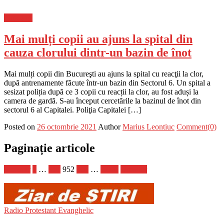
Flux-stiri
Mai mulți copii au ajuns la spital din
cauza clorului dintr-un bazin de înot
Mai mulți copii din Bucureşti au ajuns la spital cu reacţii la clor,
după antrenamente făcute într-un bazin din Sectorul 6. Un spital a
sesizat poliția după ce 3 copii cu reacții la clor, au fost aduși la
camera de gardă. S-au început cercetările la bazinul de înot din
sectorul 6 al Capitalei. Poliţia Capitalei […]
Posted on
26 octombrie 2021
Author
Marius Leontiuc
Comment(0)
Paginație articole
Anterior
1
…
951
952
953
…
1.070
Următor
Radio Protestant Evanghelic