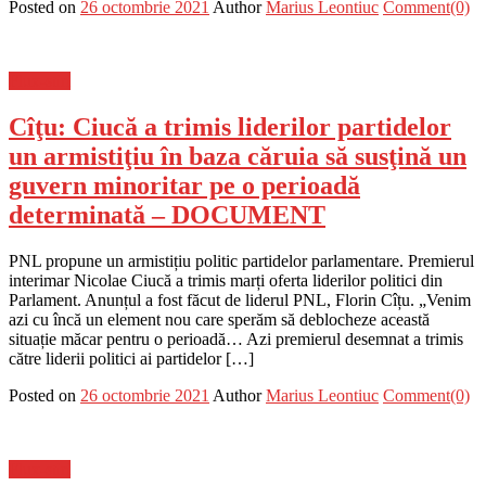
Posted on
26 octombrie 2021
Author
Marius Leontiuc
Comment(0)
Flux-stiri
Cîţu: Ciucă a trimis liderilor partidelor
un armistiţiu în baza căruia să susţină un
guvern minoritar pe o perioadă
determinată – DOCUMENT
PNL propune un armistițiu politic partidelor parlamentare. Premierul
interimar Nicolae Ciucă a trimis marți oferta liderilor politici din
Parlament. Anunțul a fost făcut de liderul PNL, Florin Cîțu. „Venim
azi cu încă un element nou care sperăm să deblocheze această
situație măcar pentru o perioadă… Azi premierul desemnat a trimis
către liderii politici ai partidelor […]
Posted on
26 octombrie 2021
Author
Marius Leontiuc
Comment(0)
Flux-stiri