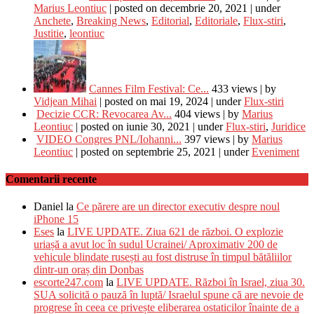
Marius Leontiuc
|
posted on decembrie 20, 2021
|
under
Anchete
,
Breaking News
,
Editorial
,
Editoriale
,
Flux-stiri
,
Justitie
,
leontiuc
Cannes Film Festival: Ce...
433 views
|
by
Vidjean Mihai
|
posted on mai 19, 2024
|
under
Flux-stiri
Decizie CCR: Revocarea Av...
404 views
|
by
Marius
Leontiuc
|
posted on iunie 30, 2021
|
under
Flux-stiri
,
Juridice
VIDEO Congres PNL/Iohanni...
397 views
|
by
Marius
Leontiuc
|
posted on septembrie 25, 2021
|
under
Eveniment
Comentarii recente
Daniel
la
Ce părere are un director executiv despre noul
iPhone 15
Eses
la
LIVE UPDATE. Ziua 621 de război. O explozie
uriașă a avut loc în sudul Ucrainei/ Aproximativ 200 de
vehicule blindate rusești au fost distruse în timpul bătăliilor
dintr-un oraș din Donbas
escorte247.com
la
LIVE UPDATE. Război în Israel, ziua 30.
SUA solicită o pauză în luptă/ Israelul spune că are nevoie de
progrese în ceea ce privește eliberarea ostaticilor înainte de a