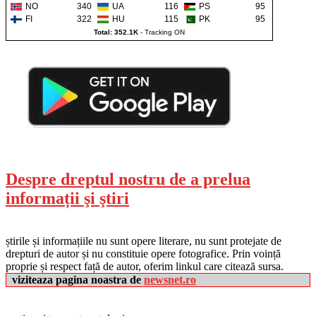
NO
340
UA
116
PS
95
FI
322
HU
115
PK
95
Total: 352.1K
-
Tracking ON
Despre dreptul nostru de a prelua
informații şi ştiri
știrile și informațiile nu sunt opere literare, nu sunt protejate de
drepturi de autor și nu constituie opere fotografice. Prin voință
proprie și respect față de autor, oferim linkul care citează sursa.
viziteaza pagina noastra de
newsnet.ro