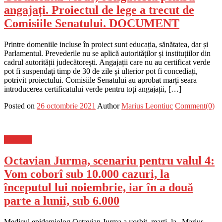
angajați. Proiectul de lege a trecut de
Comisiile Senatului. DOCUMENT
Printre domeniile incluse în proiect sunt educația, sănătatea, dar și
Parlamentul. Prevederile nu se aplică autorităților și instituțiilor din
cadrul autorității judecătorești. Angajații care nu au certificat verde
pot fi suspendați timp de 30 de zile și ulterior pot fi concediați,
potrivit proiectului. Comisiile Senatului au aprobat marți seara
introducerea certificatului verde pentru toți angajații, […]
Posted on
26 octombrie 2021
Author
Marius Leontiuc
Comment(0)
Flux-stiri
Octavian Jurma, scenariu pentru valul 4:
Vom coborî sub 10.000 cazuri, la
începutul lui noiembrie, iar în a două
parte a lunii, sub 6.000
Medicul epidemiolog Octavian Jurma a vorbit, marți, la „Marius