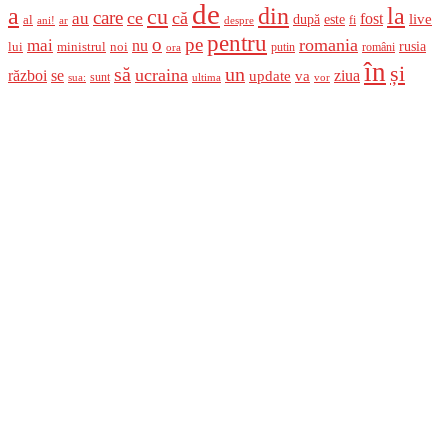
de
a
din
la
cu
care
ce
că
au
fost
live
după
este
al
fi
ani!
ar
despre
pentru
o
pe
romania
mai
nu
ministrul
rusia
lui
noi
români
putin
ora
în
și
un
să
ucraina
război
se
update
ziua
va
sunt
sua:
ultima
vor