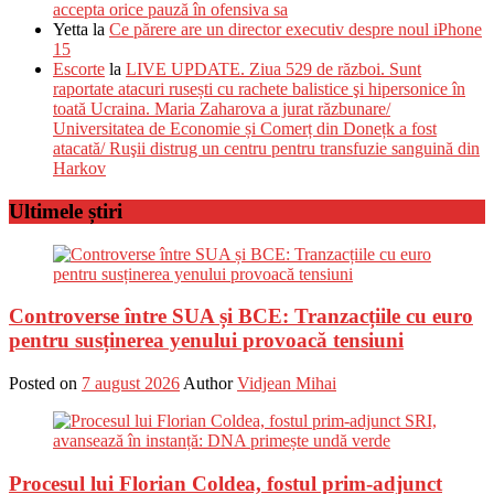
accepta orice pauză în ofensiva sa
Yetta
la
Ce părere are un director executiv despre noul iPhone
15
Escorte
la
LIVE UPDATE. Ziua 529 de război. Sunt
raportate atacuri rusești cu rachete balistice şi hipersonice în
toată Ucraina. Maria Zaharova a jurat răzbunare/
Universitatea de Economie și Comerț din Donețk a fost
atacată/ Ruşii distrug un centru pentru transfuzie sanguină din
Harkov
Ultimele știri
Controverse între SUA și BCE: Tranzacțiile cu euro
pentru susținerea yenului provoacă tensiuni
Posted on
7 august 2026
Author
Vidjean Mihai
Procesul lui Florian Coldea, fostul prim-adjunct