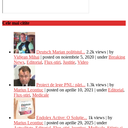
Cele mai citite
Deutsch Marian polițistul...
2.2k views
|
by
Vidjean Mihai
|
posted on noiembrie 5, 2020
|
under
Breaking
News
,
Editorial
,
Flux-stiri
,
Justitie
,
Video
Proiect de lege PNL: pări...
1.3k views
|
by
Marius Leontiuc
|
posted on aprilie 10, 2021
|
under
Editorial
,
Flux-stiri
,
Medicale
Endolex Active: O Soluție...
1k views
|
by
Marius Leontiuc
|
posted on aprilie 29, 2025
|
under
Actualitate
,
Editorial
,
Flux-stiri
,
leontiuc
,
Medicale
,
Stiinta si