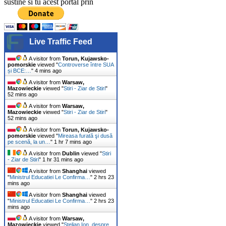
sustine si tu acest portal prin
Live Traffic Feed
A visitor from
Torun, Kujawsko-
pomorskie
viewed "
Controverse între SUA
și BCE:…
"
4 mins ago
A visitor from
Warsaw,
Mazowieckie
viewed "
Stiri - Ziar de Stiri
"
52 mins ago
A visitor from
Warsaw,
Mazowieckie
viewed "
Stiri - Ziar de Stiri
"
52 mins ago
A visitor from
Torun, Kujawsko-
pomorskie
viewed "
Mireasa furată şi dusă
pe scenă, la un…
"
1 hr 7 mins ago
A visitor from
Dublin
viewed "
Stiri
- Ziar de Stiri
"
1 hr 31 mins ago
A visitor from
Shanghai
viewed
"
Ministrul Educatiei Le Confirma…
"
2 hrs 23
mins ago
A visitor from
Shanghai
viewed
"
Ministrul Educatiei Le Confirma…
"
2 hrs 23
mins ago
A visitor from
Warsaw,
Mazowieckie
viewed "
Stelian Ion, despre