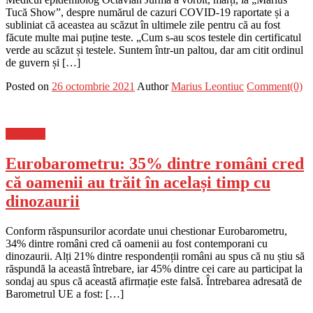
Tucă Show”, despre numărul de cazuri COVID-19 raportate și a
subliniat că aceastea au scăzut în ultimele zile pentru că au fost
făcute multe mai puține teste. „Cum s-au scos testele din certificatul
verde au scăzut și testele. Suntem într-un paltou, dar am citit ordinul
de guvern și […]
Posted on
26 octombrie 2021
Author
Marius Leontiuc
Comment(0)
Flux-stiri
Eurobarometru: 35% dintre români cred
că oamenii au trăit în același timp cu
dinozaurii
Conform răspunsurilor acordate unui chestionar Eurobarometru,
34% dintre români cred că oamenii au fost contemporani cu
dinozaurii. Alți 21% dintre respondenții români au spus că nu știu să
răspundă la această întrebare, iar 45% dintre cei care au participat la
sondaj au spus că această afirmație este falsă. Întrebarea adresată de
Barometrul UE a fost: […]