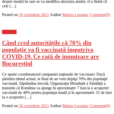
despre modul în care se va modifica structura anului. el a firmă că
cele […]
Posted on
26 octombrie 2021
Author
Marius Leontiuc
Comment(0)
Flux-stiri
Când cred autoritățile că 70% din
populaţie va fi vaccinată împotriva
COVID-19. Ce rată de imunizare are
Bucureștiul
Ce spune coordonatorul campaniei naţionale de vaccinare: Dacă
păstrăm ritmul actual, la final de an vom depăşi 70% din populaţie
vaccinată. Săptămâna trecută, Organizația Mondială a Sănătății a
transmis că România va ajunge în aproximativ 7 luni la o acoperire
vaccinală de 40% pentru populația totală și în aproximativ 31 de luni
la o acoperire […]
Posted on
26 octombrie 2021
Author
Marius Leontiuc
Comment(0)