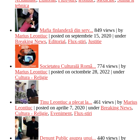
tehnica
Mafia finlandeză din serv...
849 views
|
by
Marius Leontiuc
|
posted on septembrie 15, 2020
|
under
Breaking News
,
Editorial
,
Flux-stiri
,
Justitie
Societatea Culturală Româ...
774 views
|
by
Marius Leontiuc
|
posted on octombrie 28, 2022
|
under
Cultura - Religie
Tinu Leontiuc a plecat la...
461 views
|
by
Marius
Leontiuc
|
posted on aprilie 7, 2020
|
under
Breaking News
,
Cultura - Religie
,
Eveniment
,
Flux-stiri
Denunț Public asupra unui...
440 views
|
by