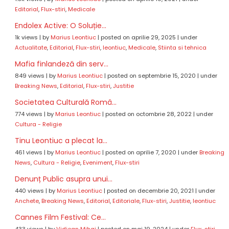
Editorial
,
Flux-stiri
,
Medicale
Endolex Active: O Soluție...
1k views
|
by
Marius Leontiuc
|
posted on aprilie 29, 2025
|
under
Actualitate
,
Editorial
,
Flux-stiri
,
leontiuc
,
Medicale
,
Stiinta si tehnica
Mafia finlandeză din serv...
849 views
|
by
Marius Leontiuc
|
posted on septembrie 15, 2020
|
under
Breaking News
,
Editorial
,
Flux-stiri
,
Justitie
Societatea Culturală Româ...
774 views
|
by
Marius Leontiuc
|
posted on octombrie 28, 2022
|
under
Cultura - Religie
Tinu Leontiuc a plecat la...
461 views
|
by
Marius Leontiuc
|
posted on aprilie 7, 2020
|
under
Breaking
News
,
Cultura - Religie
,
Eveniment
,
Flux-stiri
Denunț Public asupra unui...
440 views
|
by
Marius Leontiuc
|
posted on decembrie 20, 2021
|
under
Anchete
,
Breaking News
,
Editorial
,
Editoriale
,
Flux-stiri
,
Justitie
,
leontiuc
Cannes Film Festival: Ce...
433 views
|
by
Vidjean Mihai
|
posted on mai 19, 2024
|
under
Flux-stiri