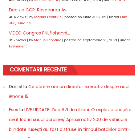
Decizie CCR: Revocarea Av...
404 views
|
by
Marius Leontiuc
|
posted on iunie 30, 2021
|
under
Flux-
stiri
,
Juridice
VIDEO Congres PNL/Iohanni...
397 views
|
by
Marius Leontiuc
|
posted on septembrie 25, 2021
|
under
Eveniment
COMENTARII RECENTE
Daniel
la
Ce părere are un director executiv despre noul
iPhone 15
Eses
la
LIVE UPDATE. Ziua 621 de război. O explozie uriașă a
avut loc în sudul Ucrainei/ Aproximativ 200 de vehicule
blindate rusești au fost distruse în timpul bătăliilor dintr-