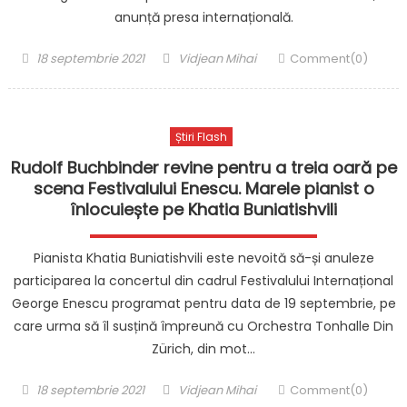
anunță presa internațională.
Posted
Author
18 septembrie 2021
Vidjean Mihai
Comment(0)
on
Știri Flash
Rudolf Buchbinder revine pentru a treia oară pe
scena Festivalului Enescu. Marele pianist o
înlocuiește pe Khatia Buniatishvili
Pianista Khatia Buniatishvili este nevoită să-și anuleze
participarea la concertul din cadrul Festivalului Internațional
George Enescu programat pentru data de 19 septembrie, pe
care urma să îl susțină împreună cu Orchestra Tonhalle Din
Zürich, din mot…
Posted
Author
18 septembrie 2021
Vidjean Mihai
Comment(0)