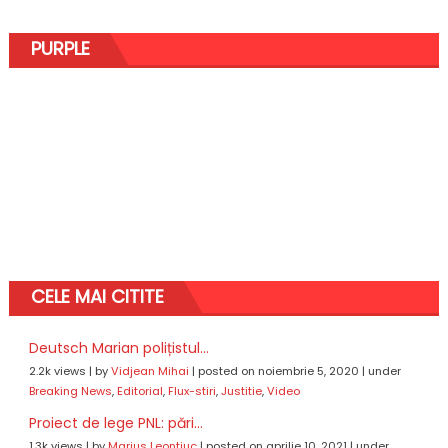
PURPLE
CELE MAI CITITE
Deutsch Marian polițistul...
2.2k views
|
by
Vidjean Mihai
|
posted on noiembrie 5, 2020
|
under
Breaking News
,
Editorial
,
Flux-stiri
,
Justitie
,
Video
Proiect de lege PNL: pări...
1.3k views
|
by
Marius Leontiuc
|
posted on aprilie 10, 2021
|
under