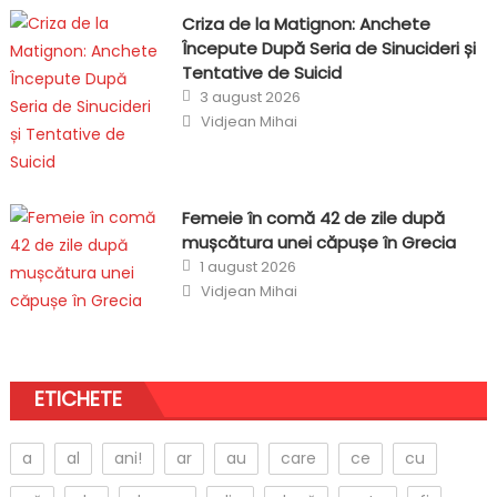
Criza de la Matignon: Anchete
Începute După Seria de Sinucideri și
Tentative de Suicid
Posted
3 august 2026
on
Author
Vidjean Mihai
Femeie în comă 42 de zile după
mușcătura unei căpușe în Grecia
Posted
1 august 2026
on
Author
Vidjean Mihai
ETICHETE
a
al
ani!
ar
au
care
ce
cu