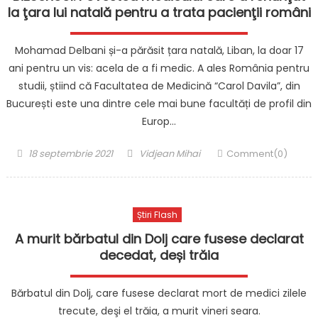
la ţara lui natală pentru a trata pacienţii români
Mohamad Delbani și-a părăsit țara natală, Liban, la doar 17
ani pentru un vis: acela de a fi medic. A ales România pentru
studii, știind că Facultatea de Medicină “Carol Davila”, din
București este una dintre cele mai bune facultăți de profil din
Europ…
Posted
Author
18 septembrie 2021
Vidjean Mihai
Comment(0)
on
Știri Flash
A murit bărbatul din Dolj care fusese declarat
decedat, deși trăia
Bărbatul din Dolj, care fusese declarat mort de medici zilele
trecute, deşi el trăia, a murit vineri seara.