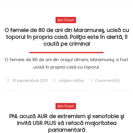
on
Știri Flash
O femeie de 80 de ani din Maramureş, ucisă cu
toporul în propria casă. Poliţia este în alertă, îl
caută pe criminal
O femeie de 80 de ani din oraşul Ulmeni, Maramureş, a fost
ucisă în propria casă cu toporul.
Posted
Author
18 septembrie 2021
Vidjean Mihai
Comment(0)
on
Știri Flash
PNL acuză AUR de extremism şi xenofobie şi
invită USR PLUS să refacă majoritatea
parlamentară