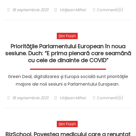
Posted
Author
18 septembrie 2021
Vidjean Mihai
Comment(0)
on
Știri Flash
Priorităţile Parlamentului European în noua
sesiune. Duch: “E prima plenară care seamănă
cu cele de dinainte de COVID”
Green Deal, digitalizarea şi Europa socială sunt priorităţile
majore ale noii sesiuni a Parlamentului European.
Posted
Author
18 septembrie 2021
Vidjean Mihai
Comment(0)
on
Știri Flash
BizSchool. Povestea medicului care a renunţat