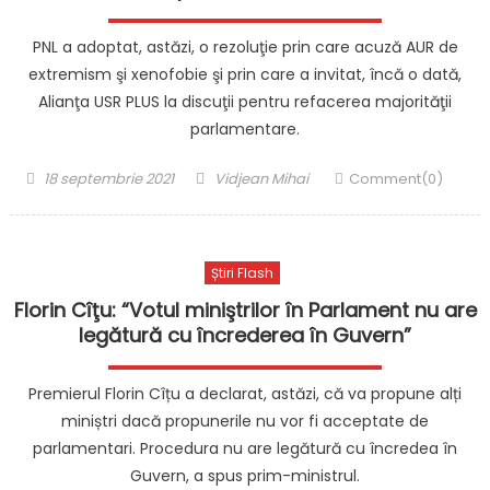
PNL a adoptat, astăzi, o rezoluţie prin care acuză AUR de
extremism şi xenofobie şi prin care a invitat, încă o dată,
Alianţa USR PLUS la discuţii pentru refacerea majorităţii
parlamentare.
Posted
Author
18 septembrie 2021
Vidjean Mihai
Comment(0)
on
Știri Flash
Florin Cîţu: “Votul miniştrilor în Parlament nu are
legătură cu încrederea în Guvern”
Premierul Florin Cîțu a declarat, astăzi, că va propune alți
miniștri dacă propunerile nu vor fi acceptate de
parlamentari. Procedura nu are legătură cu încredea în
Guvern, a spus prim-ministrul.