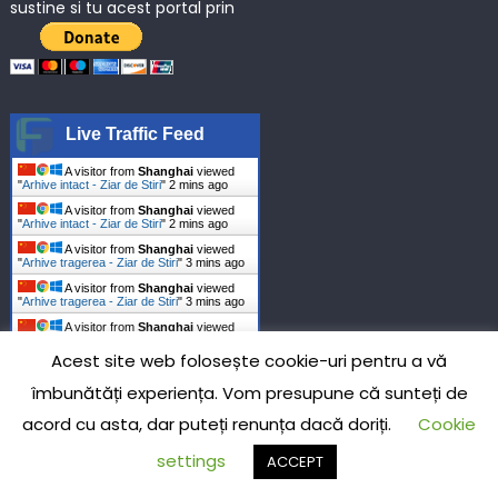
sustine si tu acest portal prin
Live Traffic Feed
A visitor from
Shanghai
viewed
"
Arhive intact - Ziar de Stiri
"
2 mins ago
A visitor from
Shanghai
viewed
"
Arhive intact - Ziar de Stiri
"
2 mins ago
A visitor from
Shanghai
viewed
"
Arhive tragerea - Ziar de Stiri
"
3 mins ago
A visitor from
Shanghai
viewed
"
Arhive tragerea - Ziar de Stiri
"
3 mins ago
A visitor from
Shanghai
viewed
"
Arhive planul - Page 4 of 5 - Ziar de…
"
6
mins ago
Acest site web folosește cookie-uri pentru a vă
A visitor from
Shanghai
viewed
îmbunătăți experiența. Vom presupune că sunteți de
"
Arhive planul - Page 4 of 5 - Ziar de…
"
6
mins ago
acord cu asta, dar puteți renunța dacă doriți.
Cookie
A visitor from
Shanghai
viewed
"
Arhive planul - Page 4 of 5 - Ziar de…
"
7
settings
ACCEPT
mins ago
A visitor from
Shanghai
viewed
"
Arhive planul - Page 4 of 5 - Ziar de…
"
7