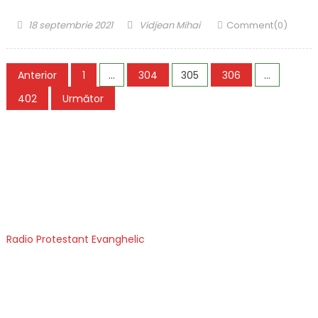
Posted
Author
18 septembrie 2021
Vidjean Mihai
Comment(0)
on
Paginație
Anterior
1
…
304
305
306
…
articole
402
Următor
Radio Protestant Evanghelic