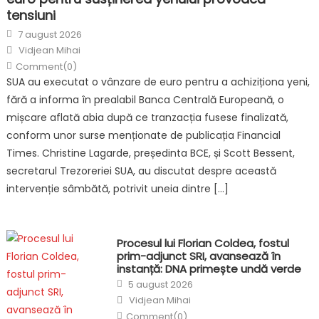
tensiuni
Posted
7 august 2026
on
Author
Vidjean Mihai
Comment(0)
SUA au executat o vânzare de euro pentru a achiziționa yeni,
fără a informa în prealabil Banca Centrală Europeană, o
mișcare aflată abia după ce tranzacția fusese finalizată,
conform unor surse menționate de publicația Financial
Times. Christine Lagarde, președinta BCE, și Scott Bessent,
secretarul Trezoreriei SUA, au discutat despre această
intervenție sâmbătă, potrivit uneia dintre […]
Procesul lui Florian Coldea, fostul
prim-adjunct SRI, avansează în
instanță: DNA primește undă verde
Posted
5 august 2026
on
Author
Vidjean Mihai
Comment(0)