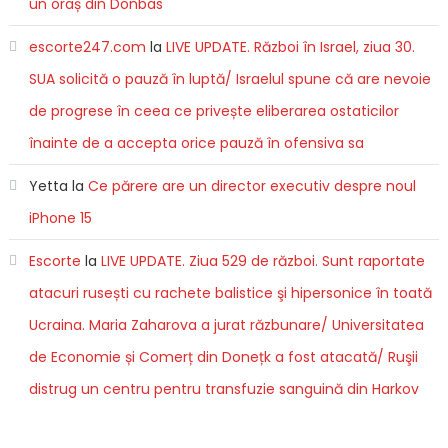
un oraș din Donbas
escorte247.com
la
LIVE UPDATE. Război în Israel, ziua 30.
SUA solicită o pauză în luptă/ Israelul spune că are nevoie
de progrese în ceea ce privește eliberarea ostaticilor
înainte de a accepta orice pauză în ofensiva sa
Yetta
la
Ce părere are un director executiv despre noul
iPhone 15
Escorte
la
LIVE UPDATE. Ziua 529 de război. Sunt raportate
atacuri rusești cu rachete balistice şi hipersonice în toată
Ucraina. Maria Zaharova a jurat răzbunare/ Universitatea
de Economie și Comerț din Donețk a fost atacată/ Ruşii
distrug un centru pentru transfuzie sanguină din Harkov