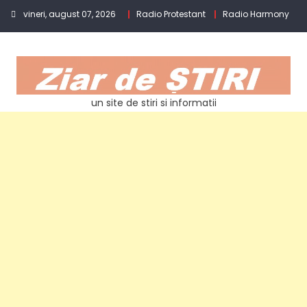
Skip
vineri, august 07, 2026
Radio Protestant
Radio Harmony
to
content
un site de stiri si informatii