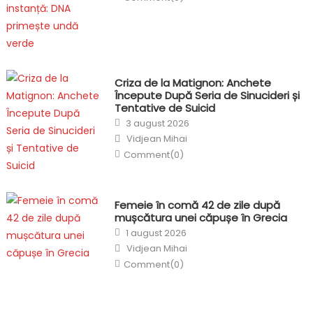
Criza de la Matignon: Anchete
Începute După Seria de Sinucideri și
Tentative de Suicid
Posted
3 august 2026
on
Author
Vidjean Mihai
Comment(0)
Femeie în comă 42 de zile după
mușcătura unei căpușe în Grecia
Posted
1 august 2026
on
Author
Vidjean Mihai
Comment(0)