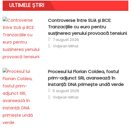
ULTIMELE ȘTIRI
Controverse între SUA și BCE:
Tranzacțiile cu euro pentru
susținerea yenului provoacă tensiuni
Posted
7 august 2026
on
Author
Vidjean Mihai
Procesul lui Florian Coldea, fostul
prim-adjunct SRI, avansează în
instanță: DNA primește undă verde
Posted
5 august 2026
on
Author
Vidjean Mihai