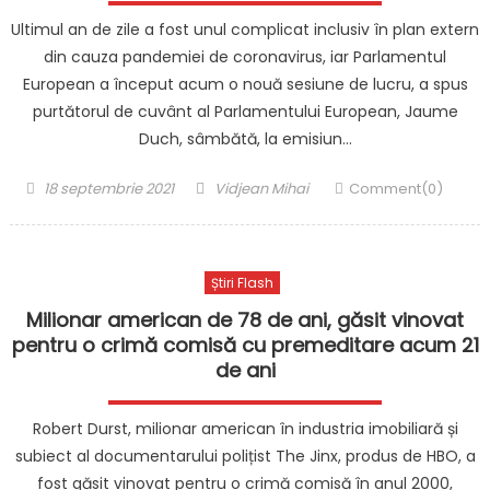
Ultimul an de zile a fost unul complicat inclusiv în plan extern
din cauza pandemiei de coronavirus, iar Parlamentul
European a început acum o nouă sesiune de lucru, a spus
purtătorul de cuvânt al Parlamentului European, Jaume
Duch, sâmbătă, la emisiun…
Posted
Author
18 septembrie 2021
Vidjean Mihai
Comment(0)
on
Știri Flash
Milionar american de 78 de ani, găsit vinovat
pentru o crimă comisă cu premeditare acum 21
de ani
Robert Durst, milionar american în industria imobiliară și
subiect al documentarului polițist The Jinx, produs de HBO, a
fost găsit vinovat pentru o crimă comisă în anul 2000,