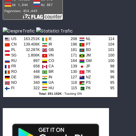
US
163.251K
IE
208
NL
114
CN
139.406K
IR
196
PT
104
PL
32.287K
GB
181
BD
101
SG
1.806K
VN
171
JM
100
RU
897
CO
164
GM
100
FR
658
CA
139
JP
98
RO
448
BR
130
TR
96
DE
396
IN
127
NZ
96
NO
340
UA
116
PS
95
FI
322
HU
115
PK
95
Total: 351.152K
-
Tracking ON