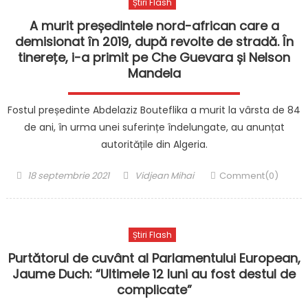
Știri Flash
A murit președintele nord-african care a
demisionat în 2019, după revolte de stradă. În
tinerețe, i-a primit pe Che Guevara și Nelson
Mandela
Fostul președinte Abdelaziz Bouteflika a murit la vârsta de 84
de ani, în urma unei suferințe îndelungate, au anunțat
autoritățile din Algeria.
Posted
Author
18 septembrie 2021
Vidjean Mihai
Comment(0)
on
Știri Flash
Purtătorul de cuvânt al Parlamentului European,
Jaume Duch: “Ultimele 12 luni au fost destul de
complicate”