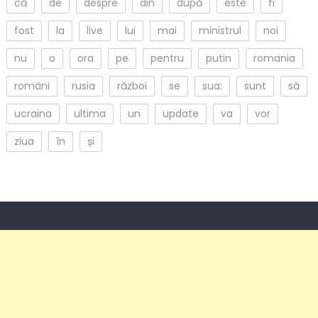
că
de
despre
din
după
este
fi
fost
la
live
lui
mai
ministrul
noi
nu
o
ora
pe
pentru
putin
romania
români
rusia
război
se
sua:
sunt
să
ucraina
ultima
un
update
va
vor
ziua
în
și