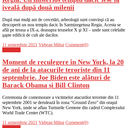
iveală după două milenii
După mai mulţi ani de cercetări, arheologii sunt convinşi că au
descoperit un nou templu dacic în Sarmizegetusa Regia. Acesta se
află pe terasa a IX-a, deasupra teraselor X şi XI – unde sunt celelalte
şapte edificii de cult ale dacilor.
Posted
Author
11 septembrie 2021
Vidjean Mihai
Comment(0)
on
Știri Flash
Moment de reculegere în New York, la 20
de ani de la atacurile teroriste din 11
septembrie. Joe Biden este alături de
Barack Obama și Bill Clinton
Ceremonia de comemorare a victimelor atacurilor teroriste din 11
septembrie 2001 se derulează în zona “Ground Zero” din oraşul
New York, unde se aflau Turnurile Gemene din cadrul Complexului
World Trade Center (WTC).
Posted
Author
11 septembrie 2021
Vidjean Mihai
Comment(0)
on
Știri Flash