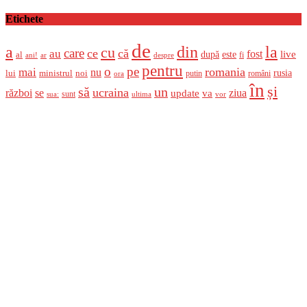
on
Etichete
de
a
din
la
cu
care
ce
că
au
fost
live
după
este
al
fi
ani!
ar
despre
pentru
o
pe
romania
mai
nu
ministrul
rusia
lui
noi
români
putin
ora
în
și
un
să
ucraina
război
se
update
ziua
va
sunt
sua:
ultima
vor