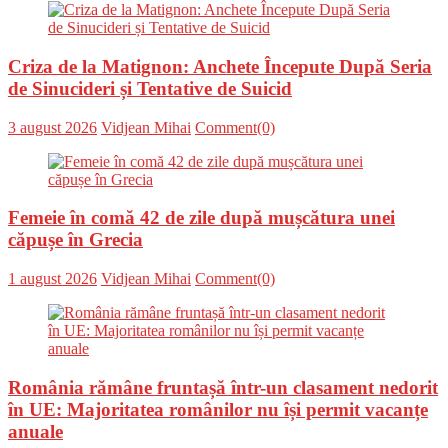
Criza de la Matignon: Anchete Începute După Seria
de Sinucideri și Tentative de Suicid
Posted
Author
3 august 2026
Vidjean Mihai
Comment(0)
on
Femeie în comă 42 de zile după mușcătura unei
căpușe în Grecia
Posted
Author
1 august 2026
Vidjean Mihai
Comment(0)
on
România rămâne fruntașă într-un clasament nedorit
în UE: Majoritatea românilor nu își permit vacanțe
anuale