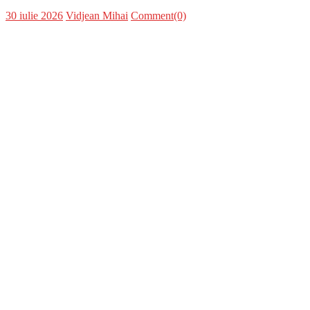
Posted
Author
30 iulie 2026
Vidjean Mihai
Comment(0)
on