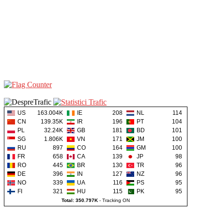
US
163.004K
IE
208
NL
114
CN
139.35K
IR
196
PT
104
PL
32.24K
GB
181
BD
101
SG
1.806K
VN
171
JM
100
RU
897
CO
164
GM
100
FR
658
CA
139
JP
98
RO
445
BR
130
TR
96
DE
396
IN
127
NZ
96
NO
339
UA
116
PS
95
FI
321
HU
115
PK
95
Total: 350.797K
-
Tracking ON