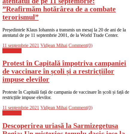
atentatul de pe 11 septembrie:
”Reafirmăm hotărârea de a combate
terorismul”
Președintele Klaus Iohannis a transmis un mesaj la 20 de ani de la
atentatul de pe 11 septembrie 2001, de la World Trade Center.
Posted
Author
11 septembrie 2021
Vidjean Mihai
Comment(0)
on
Știri Flash
Protest în Capitală împotriva campaniei
de vaccinare în școli și a restricțiilor
impuse elevilor
Proteste în Capitală față de campania de vaccinare în școli și față de
restricțiile impuse elevilor.
Posted
Author
11 septembrie 2021
Vidjean Mihai
Comment(0)
on
Știri Flash
Descoperirea uriașă la Sarmizegetusa
Regia: Un misterios templu dacic iese la