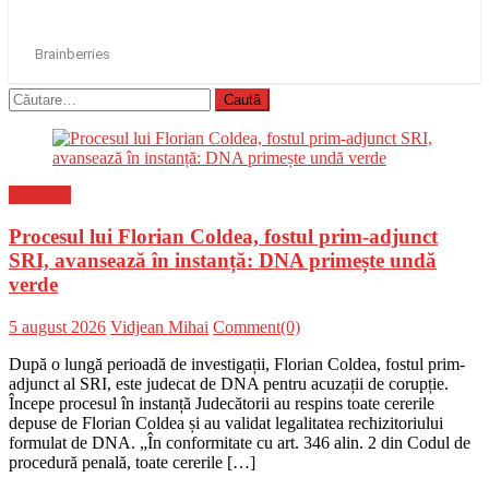
Caută
după:
Flux-stiri
Procesul lui Florian Coldea, fostul prim-adjunct
SRI, avansează în instanță: DNA primește undă
verde
Posted
Author
5 august 2026
Vidjean Mihai
Comment(0)
on
După o lungă perioadă de investigații, Florian Coldea, fostul prim-
adjunct al SRI, este judecat de DNA pentru acuzații de corupție.
Începe procesul în instanță Judecătorii au respins toate cererile
depuse de Florian Coldea și au validat legalitatea rechizitoriului
formulat de DNA. „În conformitate cu art. 346 alin. 2 din Codul de
procedură penală, toate cererile […]