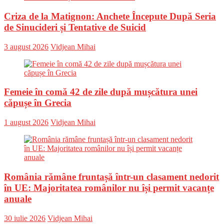
Criza de la Matignon: Anchete Începute După Seria
de Sinucideri și Tentative de Suicid
Posted
Author
3 august 2026
Vidjean Mihai
on
Femeie în comă 42 de zile după mușcătura unei
căpușe în Grecia
Posted
Author
1 august 2026
Vidjean Mihai
on
România rămâne fruntașă într-un clasament nedorit
în UE: Majoritatea românilor nu își permit vacanțe
anuale
Posted
Author
30 iulie 2026
Vidjean Mihai