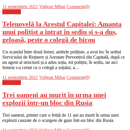
Posted
Author
11 septembrie 2021
Vidjean Mihai
Comment(0)
on
Știri Flash
Telenovelă la Arestul Capitalei: Amanta
unui polițist a intrat în sediu și s-a dus,
geloasă, peste o colegă de birou
Un scandal între două femei, ambele polițiste, a avut loc în sediul
Serviciului de Reținere și Arestare Preventivă din Capitală, după ce
un agent al structurii și-a adus soția, tot polițist, în sediu, iar aici
femeia s-a certat cu o colegă a soțului, a…
Posted
Author
11 septembrie 2021
Vidjean Mihai
Comment(0)
on
Știri Flash
Trei oameni au murit în urma unei
explozii într-un bloc din Rusia
Trei oameni, printre care o fetiță de 11 ani au murit în urma unei
explozii cauzate de o scurgere de gaze într-un bloc din Rusia.
Posted
Author