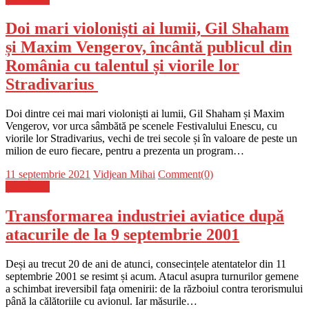
Doi mari violoniști ai lumii, Gil Shaham
și Maxim Vengerov, încântă publicul din
România cu talentul și viorile lor
Stradivarius
Doi dintre cei mai mari violoniști ai lumii, Gil Shaham și Maxim
Vengerov, vor urca sâmbătă pe scenele Festivalului Enescu, cu
viorile lor Stradivarius, vechi de trei secole și în valoare de peste un
milion de euro fiecare, pentru a prezenta un program…
Posted
Author
11 septembrie 2021
Vidjean Mihai
Comment(0)
on
Știri Flash
Transformarea industriei aviatice după
atacurile de la 9 septembrie 2001
Deși au trecut 20 de ani de atunci, consecințele atentatelor din 11
septembrie 2001 se resimt și acum. Atacul asupra turnurilor gemene
a schimbat ireversibil faţa omenirii: de la războiul contra terorismului
până la călătoriile cu avionul. Iar măsurile…