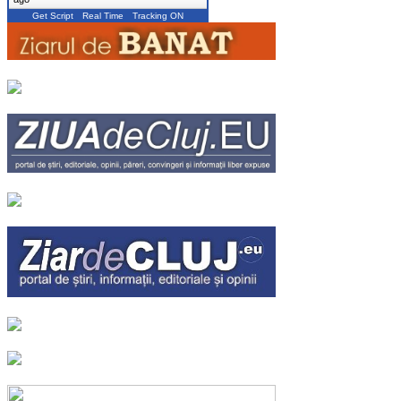
Get Script
Real Time
Tracking ON