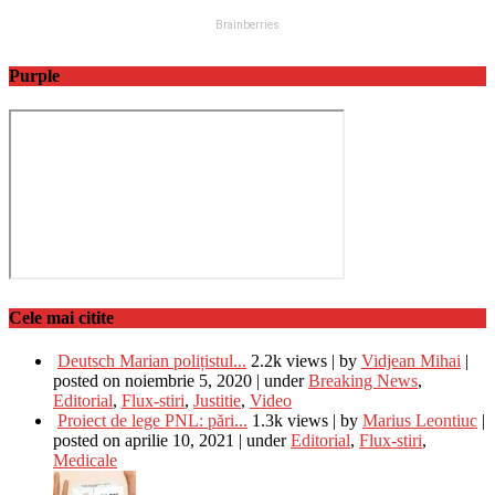
Purple
Cele mai citite
Deutsch Marian polițistul...
2.2k views
|
by
Vidjean Mihai
|
posted on noiembrie 5, 2020
|
under
Breaking News
,
Editorial
,
Flux-stiri
,
Justitie
,
Video
Proiect de lege PNL: pări...
1.3k views
|
by
Marius Leontiuc
|
posted on aprilie 10, 2021
|
under
Editorial
,
Flux-stiri
,
Medicale