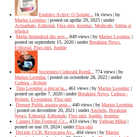
Endolex Active: O Soluție...
1k views
|
by
Marius Leontiuc
|
posted on aprilie 29, 2025
|
under
Actualitate
,
Editorial
,
Flux-stiri
,
leontiuc
,
Medicale
,
Stiinta si
tehnica
Mafia finlandeză din serv...
849 views
|
by
Marius Leontiuc
|
posted on septembrie 15, 2020
|
under
Breaking News
,
Editorial
,
Flux-stiri
,
Justitie
Societatea Culturală Româ...
774 views
|
by
Marius Leontiuc
|
posted on octombrie 28, 2022
|
under
Cultura - Religie
Tinu Leontiuc a plecat la...
461 views
|
by
Marius Leontiuc
|
posted on aprilie 7, 2020
|
under
Breaking News
,
Cultura -
Religie
,
Eveniment
,
Flux-stiri
Denunț Public asupra unui...
440 views
|
by
Marius Leontiuc
|
posted on decembrie 20, 2021
|
under
Anchete
,
Breaking
News
,
Editorial
,
Editoriale
,
Flux-stiri
,
Justitie
,
leontiuc
Cannes Film Festival: Ce...
433 views
|
by
Vidjean Mihai
|
posted on mai 19, 2024
|
under
Flux-stiri
Decizie CCR: Revocarea Av...
404 views
|
by
Marius