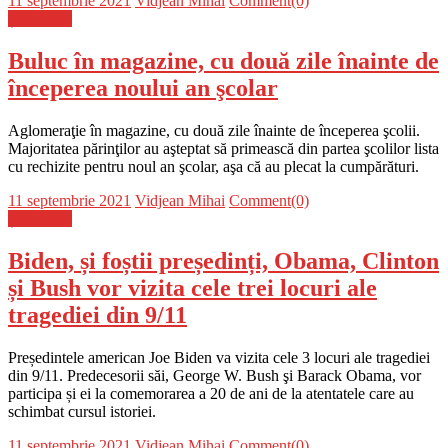
11 septembrie 2021
Vidjean Mihai
Comment(0)
on
Știri Flash
Buluc în magazine, cu două zile înainte de
începerea noului an şcolar
Aglomeraţie în magazine, cu două zile înainte de începerea şcolii.
Majoritatea părinţilor au aşteptat să primească din partea şcolilor lista
cu rechizite pentru noul an şcolar, aşa că au plecat la cumpărături.
Posted
Author
11 septembrie 2021
Vidjean Mihai
Comment(0)
on
Știri Flash
Biden, și foștii președinți, Obama, Clinton
și Bush vor vizita cele trei locuri ale
tragediei din 9/11
Președintele american Joe Biden va vizita cele 3 locuri ale tragediei
din 9/11. Predecesorii săi, George W. Bush şi Barack Obama, vor
participa și ei la comemorarea a 20 de ani de la atentatele care au
schimbat cursul istoriei.
Posted
Author
11 septembrie 2021
Vidjean Mihai
Comment(0)