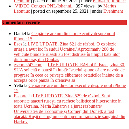
Leontiuc
|
posted on iunie 30, 2021
|
under
Flux-stiri
,
Juridice
VIDEO Congres PNL/Iohanni...
397 views
|
by
Marius
Leontiuc
|
posted on septembrie 25, 2021
|
under
Eveniment
Comentarii recente
Daniel
la
Ce părere are un director executiv despre noul
iPhone 15
Eses
la
LIVE UPDATE. Ziua 621 de război. O explozie
uriașă a avut loc în sudul Ucrainei/ Aproximativ 200 de
vehicule blindate rusești au fost distruse în timpul bătăliilor
dintr-un oraș din Donbas
escorte247.com
la
LIVE UPDATE. Război în Israel, ziua 30.
SUA solicită o pauză în luptă/ Israelul spune că are nevoie de
progrese în ceea ce privește eliberarea ostaticilor înainte de a
accepta orice pauză în ofensiva sa
Yetta
la
Ce părere are un director executiv despre noul iPhone
15
Escorte
la
LIVE UPDATE. Ziua 529 de război. Sunt
raportate atacuri rusești cu rachete balistice şi hipersonice în
toată Ucraina. Maria Zaharova a jurat răzbunare/
Universitatea de Economie și Comerț din Donețk a fost
atacată/ Ruşii distrug un centru pentru transfuzie sanguină din
Harkov