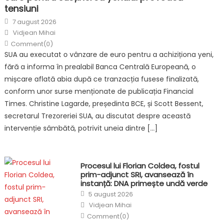
tensiuni
Posted
7 august 2026
on
Author
Vidjean Mihai
Comment(0)
SUA au executat o vânzare de euro pentru a achiziționa yeni,
fără a informa în prealabil Banca Centrală Europeană, o
mișcare aflată abia după ce tranzacția fusese finalizată,
conform unor surse menționate de publicația Financial
Times. Christine Lagarde, președinta BCE, și Scott Bessent,
secretarul Trezoreriei SUA, au discutat despre această
intervenție sâmbătă, potrivit uneia dintre […]
Procesul lui Florian Coldea, fostul
prim-adjunct SRI, avansează în
instanță: DNA primește undă verde
Posted
5 august 2026
on
Author
Vidjean Mihai
Comment(0)