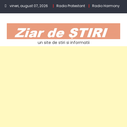
Skip
vineri, august 07, 2026
Radio Protestant
Radio Harmony
to
content
un site de stiri si informatii