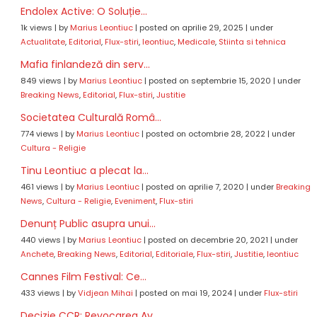
Endolex Active: O Soluție...
1k views
|
by
Marius Leontiuc
|
posted on aprilie 29, 2025
|
under
Actualitate
,
Editorial
,
Flux-stiri
,
leontiuc
,
Medicale
,
Stiinta si tehnica
Mafia finlandeză din serv...
849 views
|
by
Marius Leontiuc
|
posted on septembrie 15, 2020
|
under
Breaking News
,
Editorial
,
Flux-stiri
,
Justitie
Societatea Culturală Româ...
774 views
|
by
Marius Leontiuc
|
posted on octombrie 28, 2022
|
under
Cultura - Religie
Tinu Leontiuc a plecat la...
461 views
|
by
Marius Leontiuc
|
posted on aprilie 7, 2020
|
under
Breaking
News
,
Cultura - Religie
,
Eveniment
,
Flux-stiri
Denunț Public asupra unui...
440 views
|
by
Marius Leontiuc
|
posted on decembrie 20, 2021
|
under
Anchete
,
Breaking News
,
Editorial
,
Editoriale
,
Flux-stiri
,
Justitie
,
leontiuc
Cannes Film Festival: Ce...
433 views
|
by
Vidjean Mihai
|
posted on mai 19, 2024
|
under
Flux-stiri
Decizie CCR: Revocarea Av...