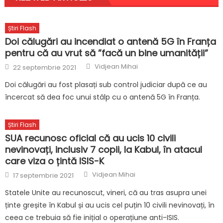
Știri Flash
Doi călugări au incendiat o antenă 5G în Franța
pentru că au vrut să ”facă un bine umanității”
Author
Posted
Vidjean Mihai
22 septembrie 2021
on
Doi călugări au fost plasați sub control judiciar după ce au
încercat să dea foc unui stâlp cu o antenă 5G în Franța.
Știri Flash
SUA recunosc oficial că au ucis 10 civili
nevinovați, inclusiv 7 copii, la Kabul, în atacul
care viza o țintă ISIS-K
Author
Posted
Vidjean Mihai
17 septembrie 2021
on
Statele Unite au recunoscut, vineri, că au tras asupra unei
ținte greșite în Kabul și au ucis cel puțin 10 civili nevinovați, în
ceea ce trebuia să fie inițial o operațiune anti-ISIS.