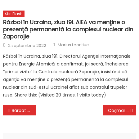
Știri Flash
Război în Ucraina, ziua 191. AIEA va menţine o
prezenţă permanentă la complexul nuclear din
Zaporojie
Author
Posted
Marius Leontiuc
2 septembrie 2022
on
Război în Ucraina, ziua 191. Directorul Agenţiei Internaţionale
pentru Energie Atomică, a confirmat, joi seară, încheierea
“primei vizite” la Centrala nucleară Zaporojie, insistând că
agenţia va menţine o prezenţă permanentă la complexul
nuclear din sud-estul Ucrainei aflat sub controlul trupelor
ruse. Share this: (Visited 20 times, 1 visits today)
Navigare
Bărbat omorât în Capitală. Cadavrul, găsit la o lună de când a avut loc crima
Coșmar la New York, după inundațiile aduse de furtuna Ida. Va dura zile până când situația va reveni la normal
în
articole