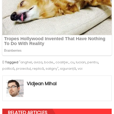
Tagged
"anghel
,
aviza
,
bode,
,
coaliţie:
,
cu
,
lucian
,
pentru
,
politică
,
proiectul
,
replică
,
saligny"
,
siguranță
,
voi
Vidjean Mihai
RELATED ARTICLES