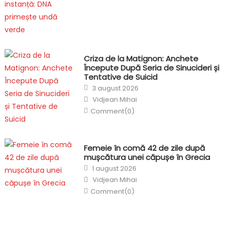
Criza de la Matignon: Anchete
Începute După Seria de Sinucideri și
Tentative de Suicid
Posted
3 august 2026
on
Author
Vidjean Mihai
Comment(0)
Femeie în comă 42 de zile după
mușcătura unei căpușe în Grecia
Posted
1 august 2026
on
Author
Vidjean Mihai
Comment(0)