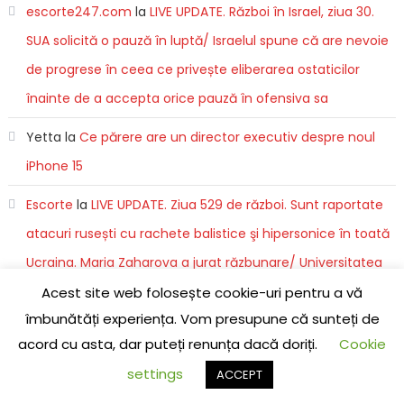
escorte247.com
la
LIVE UPDATE. Război în Israel, ziua 30.
SUA solicită o pauză în luptă/ Israelul spune că are nevoie
de progrese în ceea ce privește eliberarea ostaticilor
înainte de a accepta orice pauză în ofensiva sa
Yetta
la
Ce părere are un director executiv despre noul
iPhone 15
Escorte
la
LIVE UPDATE. Ziua 529 de război. Sunt raportate
atacuri rusești cu rachete balistice şi hipersonice în toată
Ucraina. Maria Zaharova a jurat răzbunare/ Universitatea
de Economie și Comerț din Donețk a fost atacată/ Ruşii
Acest site web folosește cookie-uri pentru a vă
îmbunătăți experiența. Vom presupune că sunteți de
distrug un centru pentru transfuzie sanguină din Harkov
acord cu asta, dar puteți renunța dacă doriți.
Cookie
settings
ACCEPT
ULTIMELE ȘTIRI