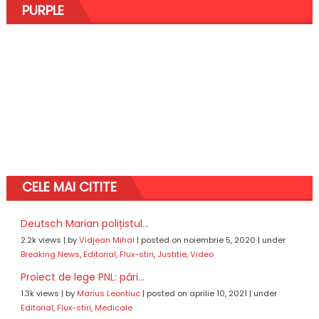
PURPLE
CELE MAI CITITE
Deutsch Marian polițistul...
2.2k views
|
by
Vidjean Mihai
|
posted on noiembrie 5, 2020
|
under
Breaking News
,
Editorial
,
Flux-stiri
,
Justitie
,
Video
Proiect de lege PNL: pări...
1.3k views
|
by
Marius Leontiuc
|
posted on aprilie 10, 2021
|
under
Editorial
,
Flux-stiri
,
Medicale