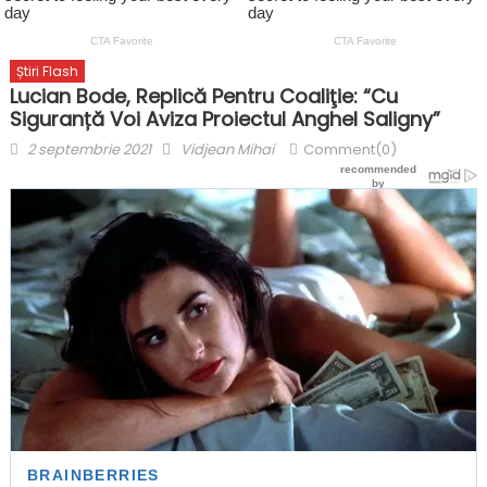
Știri Flash
Lucian Bode, Replică Pentru Coaliţie: “Cu
Siguranță Voi Aviza Proiectul Anghel Saligny”
Posted
Author
2 septembrie 2021
Vidjean Mihai
Comment(0)
on