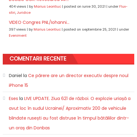
404 views
|
by
Marius Leontiuc
|
posted on iunie 30, 2021
|
under
Flux-
stiri
,
Juridice
VIDEO Congres PNL/Iohanni...
397 views
|
by
Marius Leontiuc
|
posted on septembrie 25, 2021
|
under
Eveniment
COMENTARII RECENTE
Daniel
la
Ce părere are un director executiv despre noul
iPhone 15
Eses
la
LIVE UPDATE. Ziua 621 de război. O explozie uriașă a
avut loc în sudul Ucrainei/ Aproximativ 200 de vehicule
blindate rusești au fost distruse în timpul bătăliilor dintr-
un oraș din Donbas