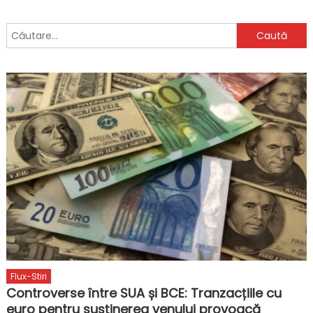
Caută
după:
Flux-Stiri
Controverse între SUA și BCE: Tranzacțiile cu
euro pentru susținerea yenului provoacă