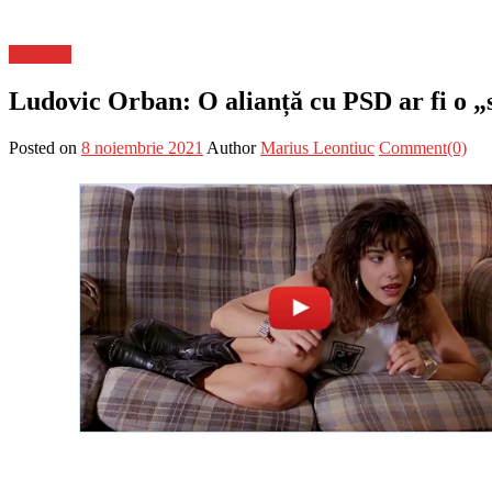
Flux-stiri
Ludovic Orban: O alianță cu PSD ar fi o „s
Posted on
8 noiembrie 2021
Author
Marius Leontiuc
Comment(0)