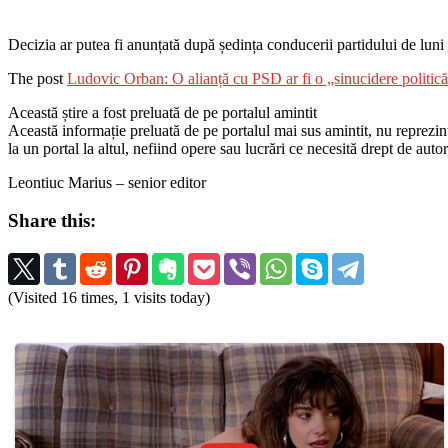
Decizia ar putea fi anunțată după ședința conducerii partidului de luni 
The post
Ludovic Orban: O alianță cu PSD ar fi o „sinucidere politică
Această știre a fost preluată de pe portalul amintit
Această informație preluată de pe portalul mai sus amintit, nu reprezintă 
la un portal la altul, nefiind opere sau lucrări ce necesită drept de auto
Leontiuc Marius – senior editor
Share this:
(Visited 16 times, 1 visits today)