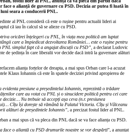
ban, fostul lider al PNL, anunță că va pleca din partid dacă
vor face o alianță de guvernare cu PSD. Decizia ar putea fi luată în
 luni seara a conducerii PNL.
edinte al PNL consideră că este o rușine pentru actualii lideri ai
faptul că iau în calcul să se alieze cu PSD.
riva oricărei înțelegeri cu PNL, în viața mea politică am luptat
stângii care a împiedicat dezvoltarea României… este o rușine pentru
 PNL simplul fapt că a angajat discuții cu PSD”,
a declarat Ludovic
te de ședința în care liberalii vor decide dacă intră la guvernare alături
refacem alianța forțelor de dreapta, a mai spus Orban care l-a acuzat
tele Klaus Iohannis că este în spatele deciziei privind apropierea de
a evidenta presiune a președintelui Iohannis, reprezintă o trădare
ățenilor care au votat cu PNL și o sinucidere politică pentru cei care
de decizie… Nu trebuie să accepți așa ceva (n.r. presiunea
ui)… Cîțu își dorește să rămână la Palatul Victoria. Cîțu și Vâlceanu
rii alături de președintele Iohannis”
, a precizat fostul lider al PNL.
ban a mai spus că va pleca din PNL dacă se va face alianța cu PSD.
a face o alianță cu PSD drumurile noastre se vor despărți
”, a anunțat