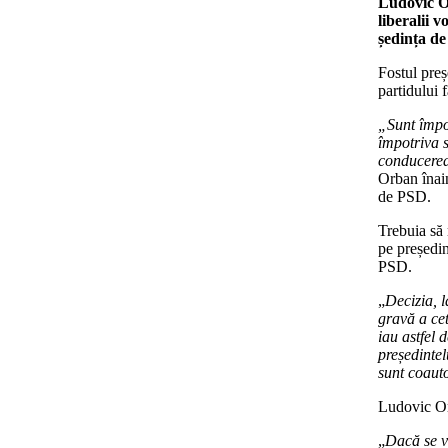
Ludovic Or
liberalii 
ședința de
Fostul preș
partidului 
„Sunt împot
împotriva 
conducerea
Orban înain
de PSD.
Trebuia să 
pe președin
PSD.
„
Decizia, l
gravă a cet
iau astfel 
președintel
sunt coauto
Ludovic Or
„
Dacă se v