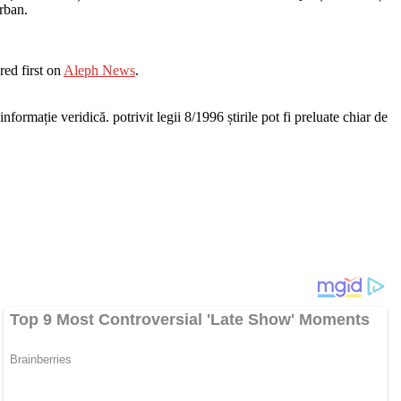
rban.
ed first on
Aleph News
.
nformație veridică. potrivit legii 8/1996 știrile pot fi preluate chiar de