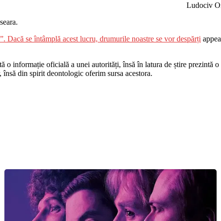
Ludociv O
seara.
”. Dacă se întâmplă acest lucru, drumurile noastre se vor despărți
appear
o informație oficială a unei autorități, însă în latura de știre prezintă o i
r, însă din spirit deontologic oferim sursa acestora.