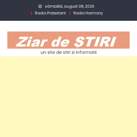
Skip
sâmbătă, august 08, 2026
to
Radio Protestant
Radio Harmony
content
un site de stiri si informatii