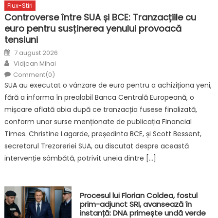
Flux-Stiri
Controverse între SUA și BCE: Tranzacțiile cu
euro pentru susținerea yenului provoacă
tensiuni
Posted
7 august 2026
on
Author
Vidjean Mihai
Comment(0)
SUA au executat o vânzare de euro pentru a achiziționa yeni,
fără a informa în prealabil Banca Centrală Europeană, o
mișcare aflată abia după ce tranzacția fusese finalizată,
conform unor surse menționate de publicația Financial
Times. Christine Lagarde, președinta BCE, și Scott Bessent,
secretarul Trezoreriei SUA, au discutat despre această
intervenție sâmbătă, potrivit uneia dintre […]
Procesul lui Florian Coldea, fostul
prim-adjunct SRI, avansează în
instanță: DNA primește undă verde