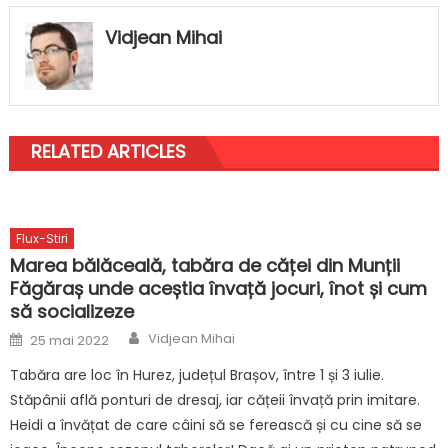
Vidjean Mihai
RELATED ARTICLES
Flux-Stiri
Marea bălăceală, tabăra de căței din Munții
Făgăraș unde aceștia învață jocuri, înot și cum
să socializeze
Author
Posted
Vidjean Mihai
25 mai 2022
on
Tabăra are loc în Hurez, județul Brașov, între 1 și 3 iulie.
Stăpânii află ponturi de dresaj, iar cățeii învață prin imitare.
Heidi a învățat de care câini să se ferească și cu cine să se