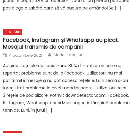
joace. Începe sezonul taberelor! Dacă ai un prieten patruped
poți alege o tabără care să vă bucure pe amândoi.Se […]
Flux-Stiri
Facebook, Instagram și Whatsapp au picat.
Mesajul transmis de companii
Author
Posted
Marius Leontiuc
4 octombrie 2021
on
Au picat rețelele de socializare. 80% din utilizatori care au
raportat probleme sunt de la Facebook. Utilizatorii nu mai
pot trimite mesaje și nu pot accesa rețelele. Luni seară s-au
înregistrat probleme la nivel mondial pentru utilizatorii celor
3 rețele de socializare. Potrivit downdetector.com, Facebook,
Instagram, Whatsapp, dar și Messenger, întâmpină probleme
tehnice. Luni, în jurul […]