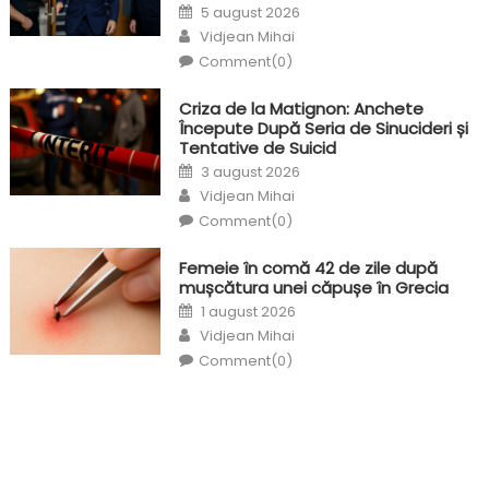
Posted
5 august 2026
on
Author
Vidjean Mihai
Comment(0)
Criza de la Matignon: Anchete
Începute După Seria de Sinucideri și
Tentative de Suicid
Posted
3 august 2026
on
Author
Vidjean Mihai
Comment(0)
Femeie în comă 42 de zile după
mușcătura unei căpușe în Grecia
Posted
1 august 2026
on
Author
Vidjean Mihai
Comment(0)