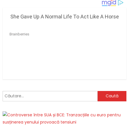
Caută
după: