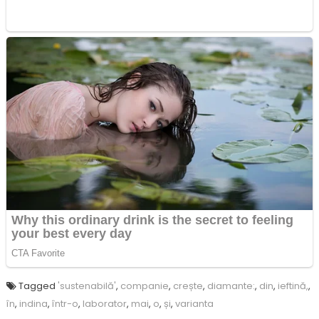
Tagged
'sustenabilă'
,
companie
,
crește
,
diamante:
,
din
,
ieftină,
,
în
,
indina
,
într-o
,
laborator
,
mai
,
o
,
și
,
varianta