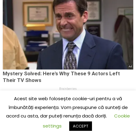
Acest site web folosește cookie-uri pentru a vă
îmbunătăți experiența. Vom presupune că sunteți de
PURPLE
acord cu asta, dar puteți renunța dacă doriți.
Cookie
settings
ACCEPT