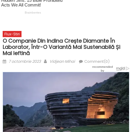
Flux-Stiri
O Companie Din Indina Crește Diamante În
Laborator, Într-O Variantă Mai Sustenabilă Și
Mai Ieftină
Posted
Author
7 octombrie 2023
Vidjean Mihai
Comment(0)
on