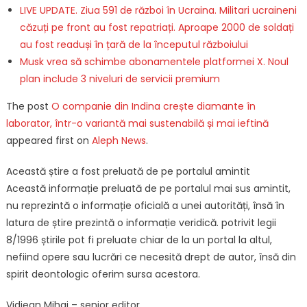
LIVE UPDATE. Ziua 591 de război în Ucraina. Militari ucraineni
căzuți pe front au fost repatriați. Aproape 2000 de soldați
au fost readuși în țară de la începutul războiului
Musk vrea să schimbe abonamentele platformei X. Noul
plan include 3 niveluri de servicii premium
The post
O companie din Indina crește diamante în
laborator, într-o variantă mai sustenabilă și mai ieftină
appeared first on
Aleph News
.
Această știre a fost preluată de pe portalul amintit
Această informație preluată de pe portalul mai sus amintit,
nu reprezintă o informație oficială a unei autorități, însă în
latura de știre prezintă o informație veridică. potrivit legii
8/1996 știrile pot fi preluate chiar de la un portal la altul,
nefiind opere sau lucrări ce necesită drept de autor, însă din
spirit deontologic oferim sursa acestora.
Vidjean Mihai – senior editor