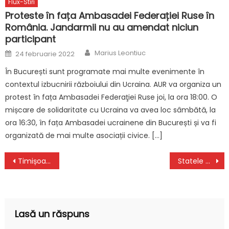
Flux-Stiri
Proteste în fața Ambasadei Federației Ruse în
România. Jandarmii nu au amendat niciun
participant
Author
Posted
Marius Leontiuc
24 februarie 2022
on
În București sunt programate mai multe evenimente în
contextul izbucnirii războiului din Ucraina. AUR va organiza un
protest în fața Ambasadei Federaţiei Ruse joi, la ora 18:00. O
mișcare de solidaritate cu Ucraina va avea loc sâmbătă, la
ora 16:30, în fața Ambasadei ucrainene din București și va fi
organizată de mai multe asociații civice. […]
Navigare
Timișoara găzduiește peste 100 de evenimente în weekend. Studenții orașului iau atitudine împotriva consumului de droguri
Statele Unite promit sprijin pentru Israel. Joe Biden: Nu există niciodată o justificare pentru atacurile teroriste
în
articole
Lasă un răspuns