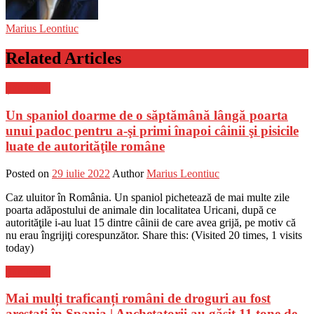
Marius Leontiuc
Related Articles
Știri Flash
Un spaniol doarme de o săptămână lângă poarta
unui padoc pentru a-şi primi înapoi câinii şi pisicile
luate de autorităţile române
Posted on
29 iulie 2022
Author
Marius Leontiuc
Caz uluitor în România. Un spaniol pichetează de mai multe zile
poarta adăpostului de animale din localitatea Uricani, după ce
autorităţile i-au luat 15 dintre câinii de care avea grijă, pe motiv că
nu erau îngrijiţi corespunzător. Share this: (Visited 20 times, 1 visits
today)
Știri Flash
Mai mulți traficanți români de droguri au fost
arestați în Spania | Anchetatorii au găsit 11 tone de