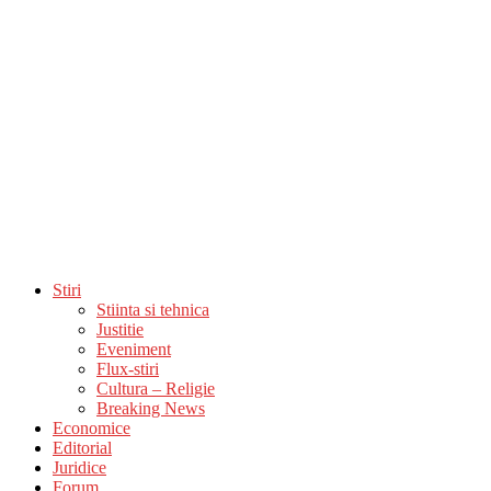
Stiri
Stiinta si tehnica
Justitie
Eveniment
Flux-stiri
Cultura – Religie
Breaking News
Economice
Editorial
Juridice
Forum