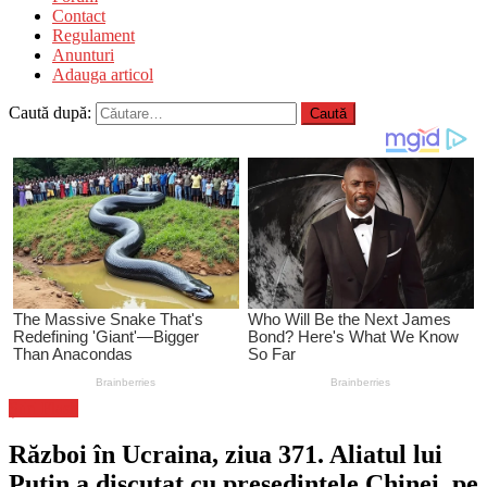
Contact
Regulament
Anunturi
Adauga articol
Caută după:
Știri Flash
Război în Ucraina, ziua 371. Aliatul lui
Putin a discutat cu președintele Chinei, pe