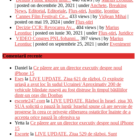
|
posted on decembrie 20, 2021
|
under
Anchete
,
Breaking
News
,
Editorial
,
Editoriale
,
Flux-stiri
,
Justitie
,
leontiuc
Cannes Film Festival: Ce...
433 views
|
by
Vidjean Mihai
|
posted on mai 19, 2024
|
under
Flux-stiri
Decizie CCR: Revocarea Av...
404 views
|
by
Marius
Leontiuc
|
posted on iunie 30, 2021
|
under
Flux-stiri
,
Juridice
VIDEO Congres PNL/Iohanni...
397 views
|
by
Marius
Leontiuc
|
posted on septembrie 25, 2021
|
under
Eveniment
Comentarii recente
Daniel
la
Ce părere are un director executiv despre noul
iPhone 15
Eses
la
LIVE UPDATE. Ziua 621 de război. O explozie
uriașă a avut loc în sudul Ucrainei/ Aproximativ 200 de
vehicule blindate rusești au fost distruse în timpul bătăliilor
dintr-un oraș din Donbas
escorte247.com
la
LIVE UPDATE. Război în Israel, ziua 30.
SUA solicită o pauză în luptă/ Israelul spune că are nevoie de
progrese în ceea ce privește eliberarea ostaticilor înainte de a
accepta orice pauză în ofensiva sa
Yetta
la
Ce părere are un director executiv despre noul iPhone
15
Escorte
la
LIVE UPDATE. Ziua 529 de război. Sunt