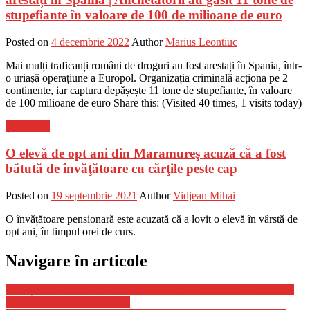
stupefiante în valoare de 100 de milioane de euro
Posted on
4 decembrie 2022
Author
Marius Leontiuc
Mai mulți traficanți români de droguri au fost arestați în Spania, într-
o uriașă operațiune a Europol. Organizația criminală acționa pe 2
continente, iar captura depășește 11 tone de stupefiante, în valoare
de 100 milioane de euro Share this: (Visited 40 times, 1 visits today)
Știri Flash
O elevă de opt ani din Maramureş acuză că a fost
bătută de învăţătoare cu cărţile peste cap
Posted on
19 septembrie 2021
Author
Vidjean Mihai
O învățătoare pensionară este acuzată că a lovit o elevă în vârstă de
opt ani, în timpul orei de curs.
Navigare în articole
O mașină a căzut de pe un pod pe calea ferata, în Predeal! Traficul
feroviar este oprit pe un sens