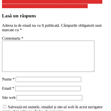
“M-am pierdut şi am apăsat acceleraţia”. Un şofer de 75 de ani a
scăpat cu viaţă după ce a căzut cu maşina de pe un pod
Lasă un răspuns
Adresa ta de email nu va fi publicată.
Câmpurile obligatorii sunt
marcate cu
*
Comentariu
*
Nume
*
Email
*
Site web
Salvează-mi numele, emailul și site-ul web în acest navigator