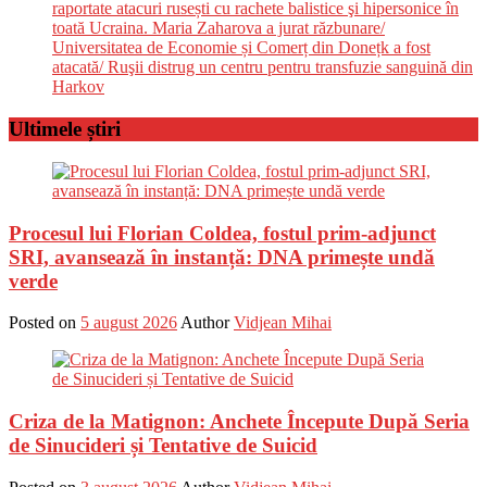
raportate atacuri rusești cu rachete balistice şi hipersonice în
toată Ucraina. Maria Zaharova a jurat răzbunare/
Universitatea de Economie și Comerț din Donețk a fost
atacată/ Ruşii distrug un centru pentru transfuzie sanguină din
Harkov
Ultimele știri
Procesul lui Florian Coldea, fostul prim-adjunct
SRI, avansează în instanță: DNA primește undă
verde
Posted on
5 august 2026
Author
Vidjean Mihai
Criza de la Matignon: Anchete Începute După Seria
de Sinucideri și Tentative de Suicid