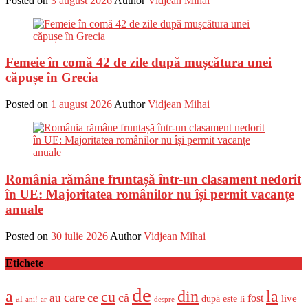
Posted on
3 august 2026
Author
Vidjean Mihai
Femeie în comă 42 de zile după mușcătura unei
căpușe în Grecia
Posted on
1 august 2026
Author
Vidjean Mihai
România rămâne fruntașă într-un clasament nedorit
în UE: Majoritatea românilor nu își permit vacanțe
anuale
Posted on
30 iulie 2026
Author
Vidjean Mihai
Etichete
de
a
din
la
cu
care
ce
că
au
fost
live
după
este
al
fi
ani!
ar
despre