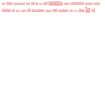
pentru
o
pe
romania
mai
nu
ministrul
rusia
lui
noi
români
putin
ora
în
și
un
să
ucraina
război
se
update
ziua
va
sunt
sua:
ultima
vor