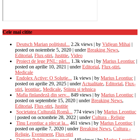
Cele mai citite
Deutsch Marian polițistul...
2.2k views
|
by
Vidjean Mihai
|
posted on noiembrie 5, 2020
|
under
Breaking News
,
Editorial
,
Flux-stiri
,
Justitie
,
Video
Proiect de lege PNL: pări...
1.3k views
|
by
Marius Leontiuc
|
posted on aprilie 10, 2021
|
under
Editorial
,
Flux-stiri
,
Medicale
Endolex Active: O Soluție...
1k views
|
by
Marius Leontiuc
|
posted on aprilie 29, 2025
|
under
Actualitate
,
Editorial
,
Flux-
stiri
,
leontiuc
,
Medicale
,
Stiinta si tehnica
Mafia finlandeză din serv...
849 views
|
by
Marius Leontiuc
|
posted on septembrie 15, 2020
|
under
Breaking News
,
Editorial
,
Flux-stiri
,
Justitie
Societatea Culturală Româ...
774 views
|
by
Marius Leontiuc
|
posted on octombrie 28, 2022
|
under
Cultura - Religie
Tinu Leontiuc a plecat la...
461 views
|
by
Marius Leontiuc
|
posted on aprilie 7, 2020
|
under
Breaking News
,
Cultura -
Religie
,
Eveniment
,
Flux-stiri
Denunț Public asupra unui...
440 views
|
by
Marius Leontiuc