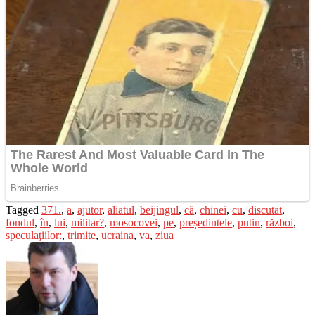
Tagged
371.
,
a
,
ajutor
,
aliatul
,
beijingul
,
că
,
chinei
,
cu
,
discutat
,
fondul
,
în
,
lui
,
militar?
,
mosocovei
,
pe
,
președintele
,
putin
,
război
,
speculaţiilor:
,
trimite
,
ucraina
,
va
,
ziua