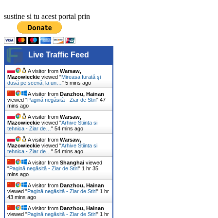
sustine si tu acest portal prin
Live Traffic Feed
A visitor from
Warsaw,
Mazowieckie
viewed "
Mireasa furată şi
dusă pe scenă, la un…
"
5 mins ago
A visitor from
Danzhou, Hainan
viewed "
Pagină negăsită - Ziar de Stiri
"
47
mins ago
A visitor from
Warsaw,
Mazowieckie
viewed "
Arhive Stiinta si
tehnica - Ziar de…
"
54 mins ago
A visitor from
Warsaw,
Mazowieckie
viewed "
Arhive Stiinta si
tehnica - Ziar de…
"
54 mins ago
A visitor from
Shanghai
viewed
"
Pagină negăsită - Ziar de Stiri
"
1 hr 35
mins ago
A visitor from
Danzhou, Hainan
viewed "
Pagină negăsită - Ziar de Stiri
"
1 hr
43 mins ago
A visitor from
Danzhou, Hainan
viewed "
Pagină negăsită - Ziar de Stiri
"
1 hr