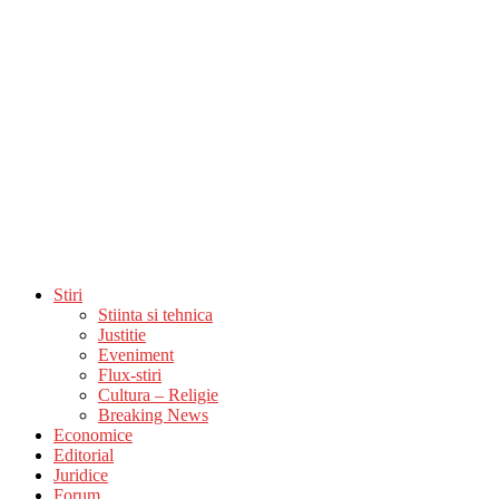
Stiri
Stiinta si tehnica
Justitie
Eveniment
Flux-stiri
Cultura – Religie
Breaking News
Economice
Editorial
Juridice
Forum