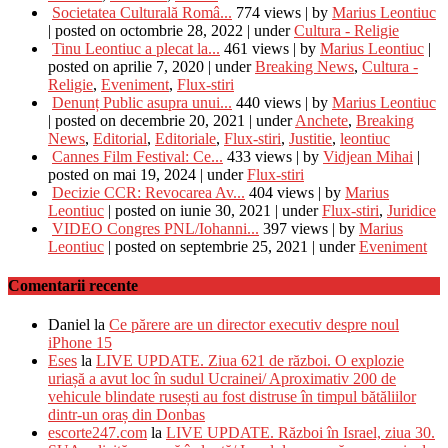
Societatea Culturală Româ...
774 views
|
by
Marius Leontiuc
|
posted on octombrie 28, 2022
|
under
Cultura - Religie
Tinu Leontiuc a plecat la...
461 views
|
by
Marius Leontiuc
|
posted on aprilie 7, 2020
|
under
Breaking News
,
Cultura -
Religie
,
Eveniment
,
Flux-stiri
Denunț Public asupra unui...
440 views
|
by
Marius Leontiuc
|
posted on decembrie 20, 2021
|
under
Anchete
,
Breaking
News
,
Editorial
,
Editoriale
,
Flux-stiri
,
Justitie
,
leontiuc
Cannes Film Festival: Ce...
433 views
|
by
Vidjean Mihai
|
posted on mai 19, 2024
|
under
Flux-stiri
Decizie CCR: Revocarea Av...
404 views
|
by
Marius
Leontiuc
|
posted on iunie 30, 2021
|
under
Flux-stiri
,
Juridice
VIDEO Congres PNL/Iohanni...
397 views
|
by
Marius
Leontiuc
|
posted on septembrie 25, 2021
|
under
Eveniment
Comentarii recente
Daniel
la
Ce părere are un director executiv despre noul
iPhone 15
Eses
la
LIVE UPDATE. Ziua 621 de război. O explozie
uriașă a avut loc în sudul Ucrainei/ Aproximativ 200 de
vehicule blindate rusești au fost distruse în timpul bătăliilor
dintr-un oraș din Donbas
escorte247.com
la
LIVE UPDATE. Război în Israel, ziua 30.