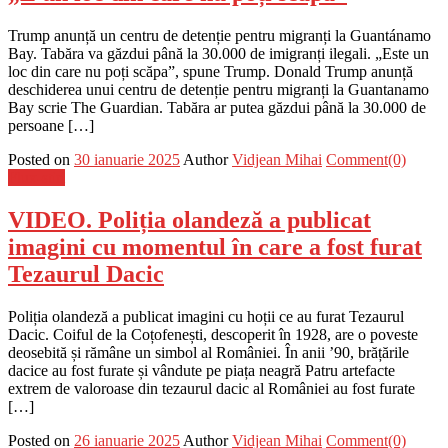
Trump anunță un centru de detenție pentru migranți la Guantánamo
Bay. Tabăra va găzdui până la 30.000 de imigranți ilegali. „Este un
loc din care nu poți scăpa”, spune Trump. Donald Trump anunță
deschiderea unui centru de detenție pentru migranți la Guantanamo
Bay scrie The Guardian. Tabăra ar putea găzdui până la 30.000 de
persoane […]
Posted on
30 ianuarie 2025
Author
Vidjean Mihai
Comment(0)
Flux-stiri
VIDEO. Poliția olandeză a publicat
imagini cu momentul în care a fost furat
Tezaurul Dacic
Poliția olandeză a publicat imagini cu hoții ce au furat Tezaurul
Dacic. Coiful de la Coțofenești, descoperit în 1928, are o poveste
deosebită și rămâne un simbol al României. În anii ’90, brățările
dacice au fost furate și vândute pe piața neagră Patru artefacte
extrem de valoroase din tezaurul dacic al României au fost furate
[…]
Posted on
26 ianuarie 2025
Author
Vidjean Mihai
Comment(0)