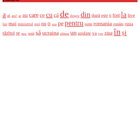
de
a
din
la
cu
care
ce
că
au
fost
live
după
este
al
fi
ani!
ar
despre
pentru
o
pe
romania
mai
nu
ministrul
rusia
lui
noi
români
putin
ora
în
și
un
să
ucraina
război
se
update
ziua
va
sunt
sua:
ultima
vor