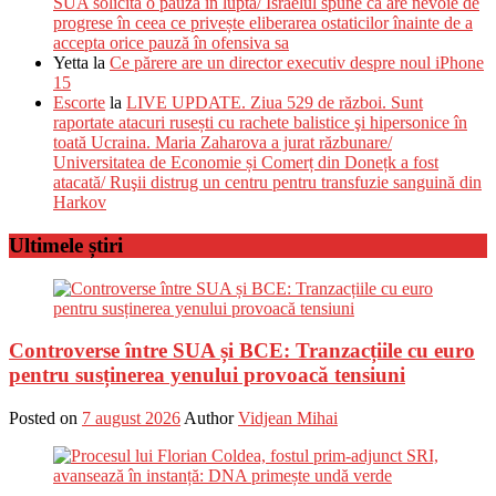
SUA solicită o pauză în luptă/ Israelul spune că are nevoie de
progrese în ceea ce privește eliberarea ostaticilor înainte de a
accepta orice pauză în ofensiva sa
Yetta
la
Ce părere are un director executiv despre noul iPhone
15
Escorte
la
LIVE UPDATE. Ziua 529 de război. Sunt
raportate atacuri rusești cu rachete balistice şi hipersonice în
toată Ucraina. Maria Zaharova a jurat răzbunare/
Universitatea de Economie și Comerț din Donețk a fost
atacată/ Ruşii distrug un centru pentru transfuzie sanguină din
Harkov
Ultimele știri
Controverse între SUA și BCE: Tranzacțiile cu euro
pentru susținerea yenului provoacă tensiuni
Posted on
7 august 2026
Author
Vidjean Mihai