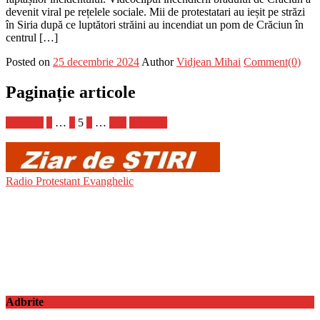
devenit viral pe rețelele sociale. Mii de protestatari au ieșit pe străzi
în Siria după ce luptători străini au incendiat un pom de Crăciun în
centrul […]
Posted on
25 decembrie 2024
Author
Vidjean Mihai
Comment(0)
Paginație articole
Anterior
1
…
4
5
6
…
202
Următor
Radio Protestant Evanghelic
Adbrite