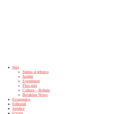
Stiri
Stiinta si tehnica
Justitie
Eveniment
Flux-stiri
Cultura – Religie
Breaking News
Economice
Editorial
Juridice
Forum