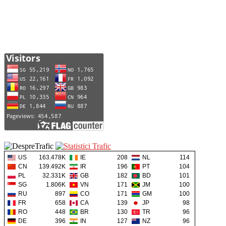
US
163.478K
IE
208
NL
114
CN
139.492K
IR
196
PT
104
PL
32.331K
GB
182
BD
101
SG
1.806K
VN
171
JM
100
RU
897
CO
171
GM
100
FR
658
CA
139
JP
98
RO
448
BR
130
TR
96
DE
396
IN
127
NZ
96