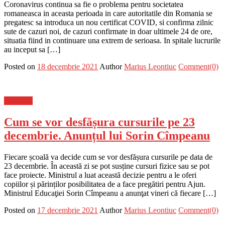
Coronavirus continua sa fie o problema pentru societatea
romaneasca in aceasta perioada in care autoritatile din Romania se
pregatesc sa introduca un nou certificat COVID, si confirma zilnic
sute de cazuri noi, de cazuri confirmate in doar ultimele 24 de ore,
situatia fiind in continuare una extrem de serioasa. In spitale lucrurile
au inceput sa […]
Posted on
18 decembrie 2021
Author
Marius Leontiuc
Comment(0)
Flux-stiri
Cum se vor desfășura cursurile pe 23
decembrie. Anunțul lui Sorin Cîmpeanu
Fiecare școală va decide cum se vor desfășura cursurile pe data de
23 decembrie. În această zi se pot susține cursuri fizice sau se pot
face proiecte. Ministrul a luat această decizie pentru a le oferi
copiilor și părinților posibilitatea de a face pregătiri pentru Ajun.
Ministrul Educaţiei Sorin Cîmpeanu a anunţat vineri că fiecare […]
Posted on
17 decembrie 2021
Author
Marius Leontiuc
Comment(0)