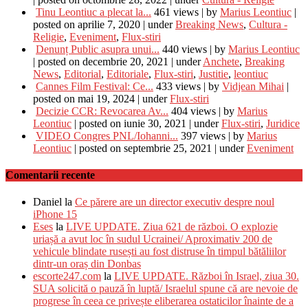
Tinu Leontiuc a plecat la...
461 views
|
by
Marius Leontiuc
|
posted on aprilie 7, 2020
|
under
Breaking News
,
Cultura -
Religie
,
Eveniment
,
Flux-stiri
Denunț Public asupra unui...
440 views
|
by
Marius Leontiuc
|
posted on decembrie 20, 2021
|
under
Anchete
,
Breaking
News
,
Editorial
,
Editoriale
,
Flux-stiri
,
Justitie
,
leontiuc
Cannes Film Festival: Ce...
433 views
|
by
Vidjean Mihai
|
posted on mai 19, 2024
|
under
Flux-stiri
Decizie CCR: Revocarea Av...
404 views
|
by
Marius
Leontiuc
|
posted on iunie 30, 2021
|
under
Flux-stiri
,
Juridice
VIDEO Congres PNL/Iohanni...
397 views
|
by
Marius
Leontiuc
|
posted on septembrie 25, 2021
|
under
Eveniment
Comentarii recente
Daniel
la
Ce părere are un director executiv despre noul
iPhone 15
Eses
la
LIVE UPDATE. Ziua 621 de război. O explozie
uriașă a avut loc în sudul Ucrainei/ Aproximativ 200 de
vehicule blindate rusești au fost distruse în timpul bătăliilor
dintr-un oraș din Donbas
escorte247.com
la
LIVE UPDATE. Război în Israel, ziua 30.
SUA solicită o pauză în luptă/ Israelul spune că are nevoie de
progrese în ceea ce privește eliberarea ostaticilor înainte de a