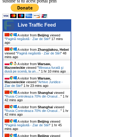
sustine si tu acest portal prin
Live Traffic Feed
A visitor from
Beijing
viewed
"
Pagină negăsită - Ziar de Stiri
"
17 mins
ago
A visitor from
Zhangjiakou, Hebei
viewed "
Pagină negăsită - Ziar de Stiri
"
48
mins ago
A visitor from
Warsaw,
Mazowieckie
viewed "
Mireasa furată şi
dusă pe scenă, la un…
"
1 hr 10 mins ago
A visitor from
Warsaw,
Mazowieckie
viewed "
Arhive Juridice -
Ziar de Stiri
"
1 hr 23 mins ago
A visitor from
Shanghai
viewed
"
Rusia Controleaza 70% din Orasul…
"
1 hr
42 mins ago
A visitor from
Shanghai
viewed
"
Rusia Controleaza 70% din Orasul…
"
1 hr
42 mins ago
A visitor from
Beijing
viewed
"
Pagină negăsită - Ziar de Stiri
"
1 hr 45
mins ago
A visitor from
Beijing
viewed