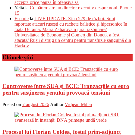
accepta orice pauză în ofensiva sa
Yetta
la
Ce părere are un director executiv despre noul iPhone
15
Escorte
la
LIVE UPDATE. Ziua 529 de război. Sunt
raportate atacuri rusești cu rachete balistice şi hipersonice în
toată Ucraina. Maria Zaharova a jurat răzbunare/
Universitatea de Economie și Comerț din Donețk a fost
atacată/ Ruşii distrug un centru pentru transfuzie sanguină din
Harkov
Ultimele știri
Controverse între SUA și BCE: Tranzacțiile cu euro
pentru susținerea yenului provoacă tensiuni
Posted on
7 august 2026
Author
Vidjean Mihai
Procesul lui Florian Coldea, fostul prim-adjunct