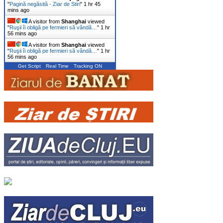
"
Pagină negăsită - Ziar de Stiri
"
1 hr 45
mins ago
A visitor from
Shanghai
viewed
"
Ruşii îi obligă pe fermieri să vândă…
"
1 hr
56 mins ago
A visitor from
Shanghai
viewed
"
Ruşii îi obligă pe fermieri să vândă…
"
1 hr
56 mins ago
Get Script
Real Time
Tracking ON