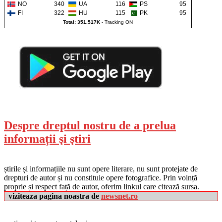
NO
340
UA
116
PS
95
FI
322
HU
115
PK
95
Total: 351.517K
-
Tracking ON
Despre dreptul nostru de a prelua
informații şi ştiri
știrile și informațiile nu sunt opere literare, nu sunt protejate de
drepturi de autor și nu constituie opere fotografice. Prin voință
proprie și respect față de autor, oferim linkul care citează sursa.
viziteaza pagina noastra de
newsnet.ro