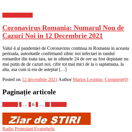
Stiinta si tehnica
Coronavirus Romania: Numarul Nou de
Cazuri Noi in 12 Decembrie 2021
Valul 4 al pandemiei de Coronavirus continua in Romania in aceasta
perioada, autoritatile confirmand zilnic noi infectari in randul
romanilor din toata tara, iar in ultimele 24 de ore au fost depistate nu
mai putin de de cazuri noi, cifre tot mai mici de la o saptamana, la
alta, asa cum si era de asteptat […]
Posted on
12 decembrie 2021
Author
Marius Leontiuc
Comment(0)
Paginație articole
Anterior
1
…
5
6
7
…
10
Următor
Radio Protestant Evanghelic