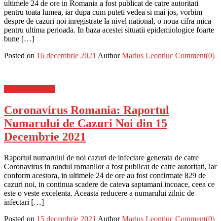
ultimele 24 de ore in Romania a fost publicat de catre autoritati
pentru toata lumea, iar dupa cum puteti vedea si mai jos, vorbim
despre de cazuri noi inregistrate la nivel national, o noua cifra mica
pentru ultima perioada. In baza acestei situatii epidemiologice foarte
bune […]
Posted on
16 decembrie 2021
Author
Marius Leontiuc
Comment(0)
Stiinta si tehnica
Coronavirus Romania: Raportul
Numarului de Cazuri Noi din 15
Decembrie 2021
Raportul numarului de noi cazuri de infectare generata de catre
Coronavirus in randul romanilor a fost publicat de catre autoritati, iar
conform acestora, in ultimele 24 de ore au fost confirmate 829 de
cazuri noi, in continua scadere de cateva saptamani incoace, ceea ce
este o veste excelenta. Aceasta reducere a numarului zilnic de
infectari […]
Posted on
15 decembrie 2021
Author
Marius Leontiuc
Comment(0)