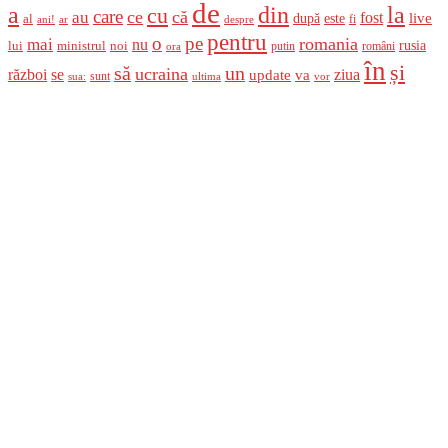
de
a
din
la
cu
care
ce
că
au
fost
live
după
este
al
fi
ani!
ar
despre
pentru
o
pe
romania
mai
nu
ministrul
rusia
lui
noi
români
putin
ora
în
și
un
să
ucraina
război
se
update
ziua
va
sunt
sua:
ultima
vor