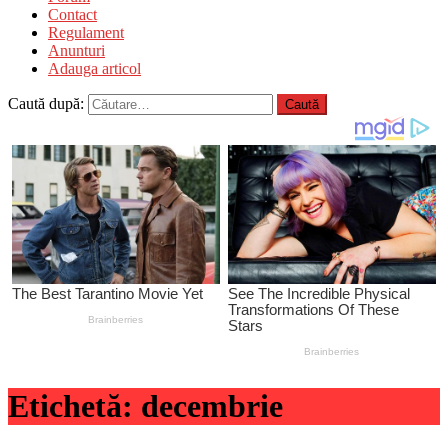
Contact
Regulament
Anunturi
Adauga articol
Caută după:
Etichetă:
decembrie