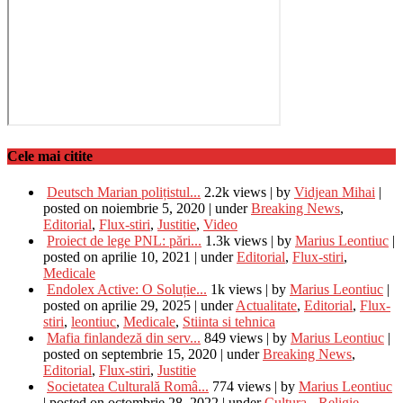
Cele mai citite
Deutsch Marian polițistul...
2.2k views
|
by
Vidjean Mihai
|
posted on noiembrie 5, 2020
|
under
Breaking News
,
Editorial
,
Flux-stiri
,
Justitie
,
Video
Proiect de lege PNL: pări...
1.3k views
|
by
Marius Leontiuc
|
posted on aprilie 10, 2021
|
under
Editorial
,
Flux-stiri
,
Medicale
Endolex Active: O Soluție...
1k views
|
by
Marius Leontiuc
|
posted on aprilie 29, 2025
|
under
Actualitate
,
Editorial
,
Flux-
stiri
,
leontiuc
,
Medicale
,
Stiinta si tehnica
Mafia finlandeză din serv...
849 views
|
by
Marius Leontiuc
|
posted on septembrie 15, 2020
|
under
Breaking News
,
Editorial
,
Flux-stiri
,
Justitie
Societatea Culturală Româ...
774 views
|
by
Marius Leontiuc
|
posted on octombrie 28, 2022
|
under
Cultura - Religie