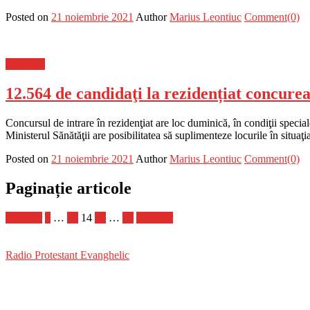
Posted on
21 noiembrie 2021
Author
Marius Leontiuc
Comment(0)
Flux-stiri
12.564 de candidaţi la rezidențiat concurea
Concursul de intrare în rezidenţiat are loc duminică, în condiţii spec
Ministerul Sănătăţii are posibilitatea să suplimenteze locurile în situa
Posted on
21 noiembrie 2021
Author
Marius Leontiuc
Comment(0)
Paginație articole
Anterior
1
…
13
14
15
…
18
Următor
Radio Protestant Evanghelic