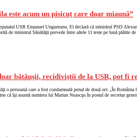
a este acum un pisicuţ care doar miaună”
eputatul USR Emanuel Ungureanu. El declară că ministrul PSD Alexandru 
tă de ministrul Sănătăţii prevede între altele 11 teste pe lună plătite d
r bătăuşii, recidiviştii de la USR, pot fi re
tăţi o persoană care a fost condamnată penal de două ori: „În România lu
ţine că îşi asumă numirea lui Marian Neascşu în postul de secretar gene