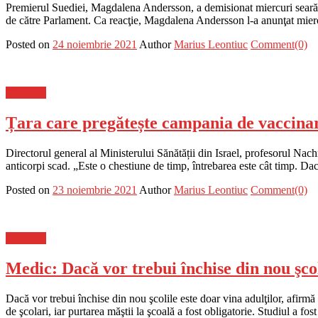
Premierul Suediei, Magdalena Andersson, a demisionat miercuri seară, la
de către Parlament. Ca reacţie, Magdalena Andersson l-a anunţat mier
Posted on
24 noiembrie 2021
Author
Marius Leontiuc
Comment(0)
Flux-stiri
Țara care pregătește campania de vaccinare
Directorul general al Ministerului Sănătății din Israel, profesorul Nac
anticorpi scad. „Este o chestiune de timp, întrebarea este cât timp. Da
Posted on
23 noiembrie 2021
Author
Marius Leontiuc
Comment(0)
Flux-stiri
Medic: Dacă vor trebui închise din nou şcol
Dacă vor trebui închise din nou şcolile este doar vina adulţilor, afir
de şcolari, iar purtarea măştii la şcoală a fost obligatorie. Studiul a fo