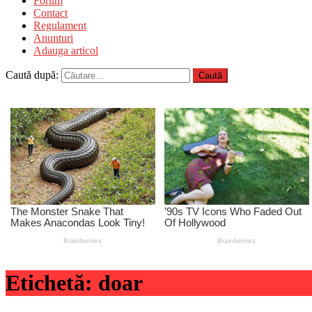
Forum
Contact
Regulament
Anunturi
Adauga articol
Caută după:
Etichetă:
doar