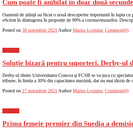
Cum poate fi anihilat în doar două secund
Oamenii de știință au făcut o nouă descoperire importantă în lupta cu 
eficient în distrugerea în proporție de 99% a coronavirusurilor. Desco
Posted on
30 noiembrie 2021
Author
Marius Leontiuc
Comment(0)
Flux-stiri
Soluție bizară pentru suporteri. Derby-ul 
Derby-ul dintre Universitatea Craiova şi FCSB se va juca cu spectatori,
tribune, în limita a 30% din capacitatea maximă, dar nu mai târziu de o
Posted on
27 noiembrie 2021
Author
Marius Leontiuc
Comment(0)
Flux-stiri
Prima femeie premier din Suedia a demision