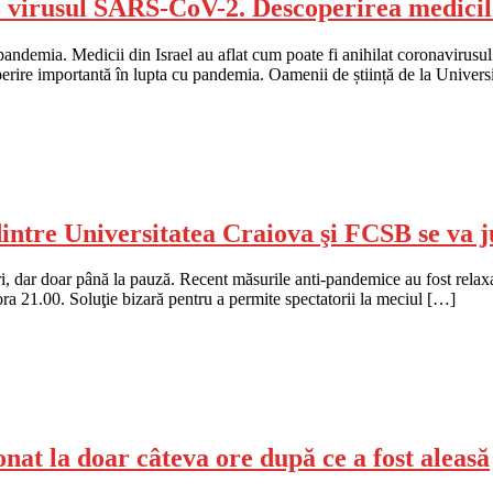
e virusul SARS-CoV-2. Descoperirea medicilo
pandemia. Medicii din Israel au aflat cum poate fi anihilat coronavirusu
perire importantă în lupta cu pandemia. Oamenii de știință de la Univers
dintre Universitatea Craiova şi FCSB se va j
 dar doar până la pauză. Recent măsurile anti-pandemice au fost relaxate
ra 21.00. Soluţie bizară pentru a permite spectatorii la meciul […]
at la doar câteva ore după ce a fost aleasă