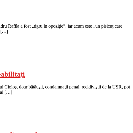
Rafila a fost „tigru în opoziţie”, iar acum este „un pisicuţ care
e […]
abilitaţi
i Cioloş, doar bătăuşii, condamnaţii penal, recidiviştii de la USR, pot
ral […]