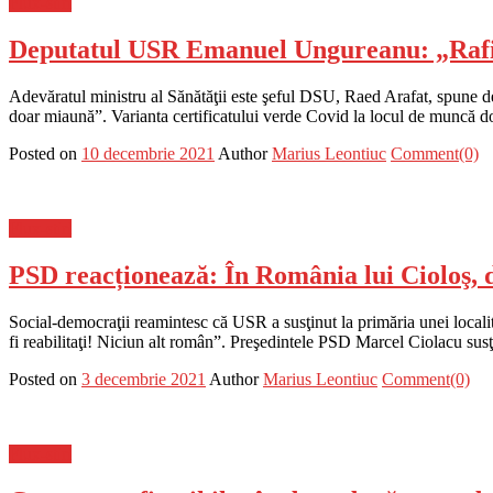
Flux-stiri
Deputatul USR Emanuel Ungureanu: „Rafil
Adevăratul ministru al Sănătăţii este şeful DSU, Raed Arafat, spune d
doar miaună”. Varianta certificatului verde Covid la locul de muncă dori
Posted on
10 decembrie 2021
Author
Marius Leontiuc
Comment(0)
Flux-stiri
PSD reacționează: În România lui Cioloş, doa
Social-democraţii reamintesc că USR a susţinut la primăria unei locali
fi reabilitaţi! Niciun alt român”. Preşedintele PSD Marcel Ciolacu sus
Posted on
3 decembrie 2021
Author
Marius Leontiuc
Comment(0)
Flux-stiri