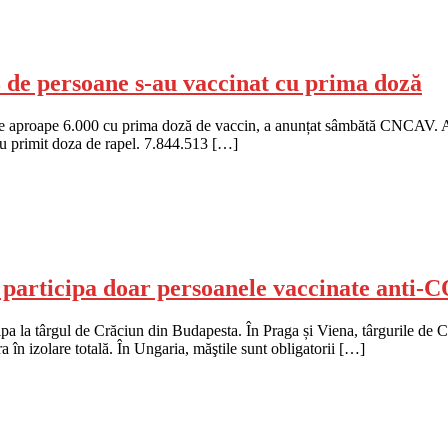
3 de persoane s-au vaccinat cu prima doză
are aproape 6.000 cu prima doză de vaccin, a anunțat sâmbătă CNCAV. As
au primit doza de rapel. 7.844.513 […]
 participa doar persoanele vaccinate anti
pa la târgul de Crăciun din Budapesta. În Praga și Viena, târgurile de Cră
a în izolare totală. În Ungaria, măştile sunt obligatorii […]