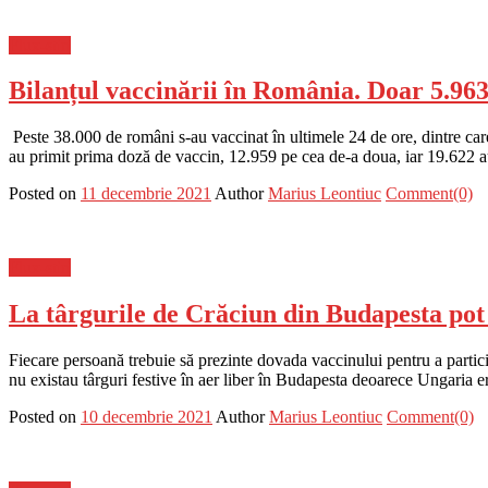
Flux-stiri
Bilanțul vaccinării în România. Doar 5.96
Peste 38.000 de români s-au vaccinat în ultimele 24 de ore, dintre c
au primit prima doză de vaccin, 12.959 pe cea de-a doua, iar 19.622 
Posted on
11 decembrie 2021
Author
Marius Leontiuc
Comment(0)
Flux-stiri
La târgurile de Crăciun din Budapesta pot
Fiecare persoană trebuie să prezinte dovada vaccinului pentru a partici
nu existau târguri festive în aer liber în Budapesta deoarece Ungaria er
Posted on
10 decembrie 2021
Author
Marius Leontiuc
Comment(0)