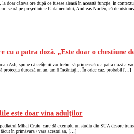
 doar câteva ore după ce fusese aleasă în această funcţie, în contextul r
curi seară pe preşedintele Parlamentului, Andreas Norlén, că demisione
 cu a patra doză. „Este doar o chestiune de
hman Ash, spune că cetîțenii vor trebui să primească o a patra doză a va
că protecția durează un an, am fi încântați… În orice caz, probabil […]
ile este doar vina adulţilor
mă pediatrul Mihai Craiu, care dă exemplu un studiu din SUA despre tran
st făcut în primăvara / vara acestui an, […]