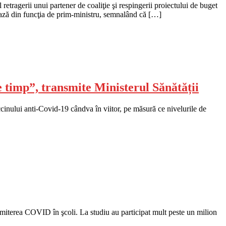
etragerii unui partener de coaliţie şi respingerii proiectului de buget
ază din funcţia de prim-ministru, semnalând că […]
 timp”, transmite Ministerul Sănătății
ccinului anti-Covid-19 cândva în viitor, pe măsură ce nivelurile de
smiterea COVID în şcoli. La studiu au participat mult peste un milion