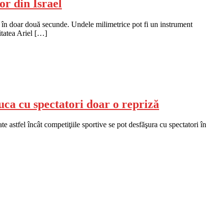
r din Israel
l în doar două secunde. Undele milimetrice pot fi un instrument
itatea Ariel […]
uca cu spectatori doar o repriză
 astfel încât competiţiile sportive se pot desfăşura cu spectatori în