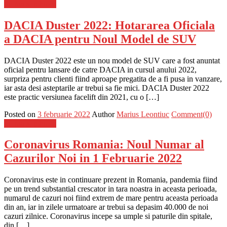
Stiinta si tehnica
DACIA Duster 2022: Hotararea Oficiala
a DACIA pentru Noul Model de SUV
DACIA Duster 2022 este un nou model de SUV care a fost anuntat
oficial pentru lansare de catre DACIA in cursul anului 2022,
surpriza pentru clienti fiind aproape pregatita de a fi pusa in vanzare,
iar asta desi asteptarile ar trebui sa fie mici. DACIA Duster 2022
este practic versiunea facelift din 2021, cu o […]
Posted on
3 februarie 2022
Author
Marius Leontiuc
Comment(0)
Stiinta si tehnica
Coronavirus Romania: Noul Numar al
Cazurilor Noi in 1 Februarie 2022
Coronavirus este in continuare prezent in Romania, pandemia fiind
pe un trend substantial crescator in tara noastra in aceasta perioada,
numarul de cazuri noi fiind extrem de mare pentru aceasta perioada
din an, iar in zilele urmatoare ar trebui sa depasim 40.000 de noi
cazuri zilnice. Coronavirus incepe sa umple si paturile din spitale,
din […]