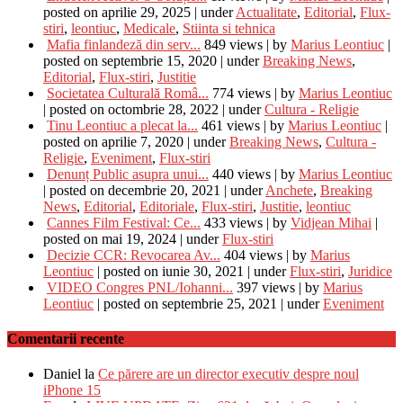
posted on aprilie 29, 2025
|
under
Actualitate
,
Editorial
,
Flux-
stiri
,
leontiuc
,
Medicale
,
Stiinta si tehnica
Mafia finlandeză din serv...
849 views
|
by
Marius Leontiuc
|
posted on septembrie 15, 2020
|
under
Breaking News
,
Editorial
,
Flux-stiri
,
Justitie
Societatea Culturală Româ...
774 views
|
by
Marius Leontiuc
|
posted on octombrie 28, 2022
|
under
Cultura - Religie
Tinu Leontiuc a plecat la...
461 views
|
by
Marius Leontiuc
|
posted on aprilie 7, 2020
|
under
Breaking News
,
Cultura -
Religie
,
Eveniment
,
Flux-stiri
Denunț Public asupra unui...
440 views
|
by
Marius Leontiuc
|
posted on decembrie 20, 2021
|
under
Anchete
,
Breaking
News
,
Editorial
,
Editoriale
,
Flux-stiri
,
Justitie
,
leontiuc
Cannes Film Festival: Ce...
433 views
|
by
Vidjean Mihai
|
posted on mai 19, 2024
|
under
Flux-stiri
Decizie CCR: Revocarea Av...
404 views
|
by
Marius
Leontiuc
|
posted on iunie 30, 2021
|
under
Flux-stiri
,
Juridice
VIDEO Congres PNL/Iohanni...
397 views
|
by
Marius
Leontiuc
|
posted on septembrie 25, 2021
|
under
Eveniment
Comentarii recente
Daniel
la
Ce părere are un director executiv despre noul
iPhone 15