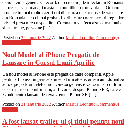
Coronavirus genereaza record, dupa record, de infectari in Romania
in aceasta saptamana, iar asta in conditiile in care varianta Omicron
produce tot mai multe cazuri noi din cauza ratei reduse de vaccinare
din Romania, iar cel mai probabil si din cauza nerespectarii regulilor
privind prevenirea raspandirii. Coronavirus infecteaza tot mai multe,
si mai multe, persoane […]
Posted on
22 ianuarie 2022
Author
Marius Leontiuc
Comment(0)
Stiinta si tehnica
Noul Model al iPhone Pregatit de
Lansare in Cursul Lunii Aprilie
Un nou model al iPhone este pregatit de catre compania Apple
pentru a fi lansat in perioada imediat urmatoare, americanii dorind sa
aduca pe piata un telefon nou care sa genereze vanzari, iar conform
celor mai recente informatii, ar fi vorba despre iPhone SE 3, care e
zvonit pentru lansare de ceva vreme. iPhone SE […]
Posted on
21 ianuarie 2022
Author
Marius Leontiuc
Comment(0)
Flux-stiri
A fost lansat trailer-ul și titlul pentru noul