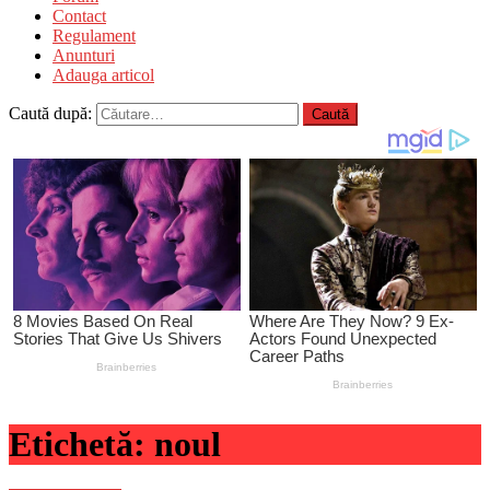
Contact
Regulament
Anunturi
Adauga articol
Caută după:
Etichetă:
noul