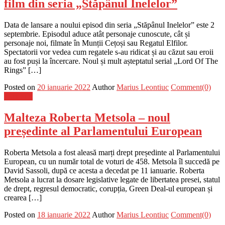
film din seria „Stăpânul Inelelor”
Data de lansare a noului episod din seria „Stăpânul Inelelor” este 2
septembrie. Episodul aduce atât personaje cunoscute, cât și
personaje noi, filmate în Munții Cețoși sau Regatul Elfilor.
Spectatorii vor vedea cum regatele s-au ridicat și au căzut sau eroii
au fost puși la încercare. Noul și mult așteptatul serial „Lord Of The
Rings” […]
Posted on
20 ianuarie 2022
Author
Marius Leontiuc
Comment(0)
Flux-stiri
Malteza Roberta Metsola – noul
președinte al Parlamentului European
Roberta Metsola a fost aleasă marți drept președinte al Parlamentului
European, cu un număr total de voturi de 458. Metsola îl succedă pe
David Sassoli, după ce acesta a decedat pe 11 ianuarie. Roberta
Metsola a lucrat la dosare legislative legate de libertatea presei, statul
de drept, regresul democratic, corupția, Green Deal-ul european și
crearea […]
Posted on
18 ianuarie 2022
Author
Marius Leontiuc
Comment(0)