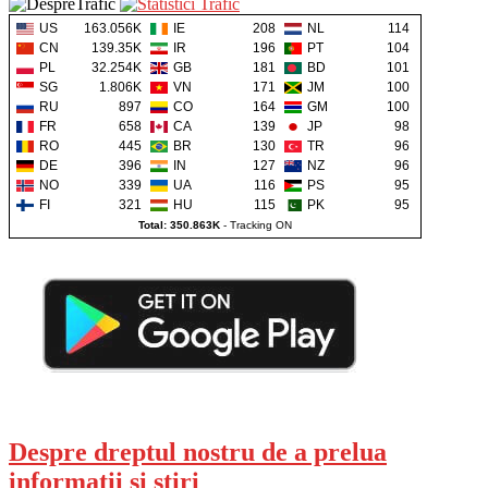
US
163.056K
IE
208
NL
114
CN
139.35K
IR
196
PT
104
PL
32.254K
GB
181
BD
101
SG
1.806K
VN
171
JM
100
RU
897
CO
164
GM
100
FR
658
CA
139
JP
98
RO
445
BR
130
TR
96
DE
396
IN
127
NZ
96
NO
339
UA
116
PS
95
FI
321
HU
115
PK
95
Total: 350.863K
-
Tracking ON
Despre dreptul nostru de a prelua
informații şi ştiri