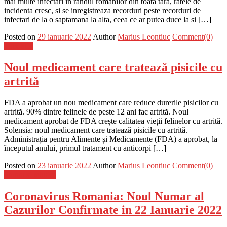
mai multe infectari in randul romanilor din toata tara, ratele de
incidenta cresc, si se inregistreaza recorduri peste recorduri de
infectari de la o saptamana la alta, ceea ce ar putea duce la si […]
Posted on
29 ianuarie 2022
Author
Marius Leontiuc
Comment(0)
Flux-stiri
Noul medicament care tratează pisicile cu
artrită
FDA a aprobat un nou medicament care reduce durerile pisicilor cu
artrită. 90% dintre felinele de peste 12 ani fac artrită. Noul
medicament aprobat de FDA crește calitatea vieții felinelor cu artrită.
Solensia: noul medicament care tratează pisicile cu artrită.
Administrația pentru Alimente și Medicamente (FDA) a aprobat, la
începutul anului, primul tratament cu anticorpi […]
Posted on
23 ianuarie 2022
Author
Marius Leontiuc
Comment(0)
Stiinta si tehnica
Coronavirus Romania: Noul Numar al
Cazurilor Confirmate in 22 Ianuarie 2022