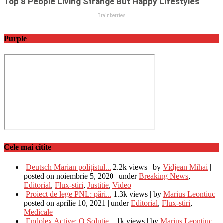
Purple
Cele mai citite
Deutsch Marian polițistul...
2.2k views
|
by
Vidjean Mihai
|
posted on noiembrie 5, 2020
|
under
Breaking News
,
Editorial
,
Flux-stiri
,
Justitie
,
Video
Proiect de lege PNL: pări...
1.3k views
|
by
Marius Leontiuc
|
posted on aprilie 10, 2021
|
under
Editorial
,
Flux-stiri
,
Medicale
Endolex Active: O Soluție...
1k views
|
by
Marius Leontiuc
|