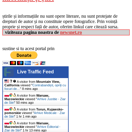
știrile și informațiile nu sunt opere literare, nu sunt protejate de
drepturi de autor și nu constituie opere fotografice. Prin voință
proprie și respect față de autor, oferim linkul care citează sursa.
viziteaza pagina noastra de
newsnet.ro
sustine si tu acest portal prin
Live Traffic Feed
A visitor from
Mountain View,
California
viewed "
Contrabandiști, opriți cu
focuri de…
"
8 mins ago
A visitor from
Warsaw,
Mazowieckie
viewed "
Arhive Justitie - Ziar
de Stiri
"
50 mins ago
A visitor from
Torun, Kujawsko-
pomorskie
viewed "
Arhive Medicale - Ziar
de Stiri
"
1 hr 1 min ago
A visitor from
Warsaw,
Mazowieckie
viewed "
Arhive Editorial -
Ziar de Stiri
"
1 hr 13 mins ago