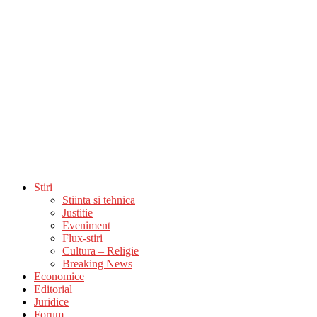
Stiri
Stiinta si tehnica
Justitie
Eveniment
Flux-stiri
Cultura – Religie
Breaking News
Economice
Editorial
Juridice
Forum