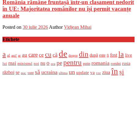
România rămâne fruntașă într-un clasament nedorit
în UE: Majoritatea românilor nu își permit vacanțe
anuale
Posted on
30 iulie 2026
Author
Vidjean Mihai
Etichete
de
a
din
la
cu
care
ce
că
au
fost
live
după
este
al
fi
ani!
ar
despre
pentru
o
pe
romania
mai
nu
ministrul
rusia
lui
noi
români
putin
ora
în
și
un
să
ucraina
război
se
update
ziua
va
sunt
sua:
ultima
vor