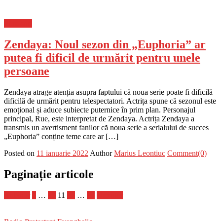
Flux-stiri
Zendaya: Noul sezon din „Euphoria” ar
putea fi dificil de urmărit pentru unele
persoane
Zendaya atrage atenția asupra faptului că noua serie poate fi dificilă
dificilă de urmărit pentru telespectatori. Actrița spune că sezonul este
emoțional și aduce subiecte puternice în prim plan. Personajul
principal, Rue, este interpretat de Zendaya. Actrița Zendaya a
transmis un avertisment fanilor că noua serie a serialului de succes
„Euphoria” conține teme care ar […]
Posted on
11 ianuarie 2022
Author
Marius Leontiuc
Comment(0)
Paginație articole
Anterior
1
…
10
11
12
…
19
Următor