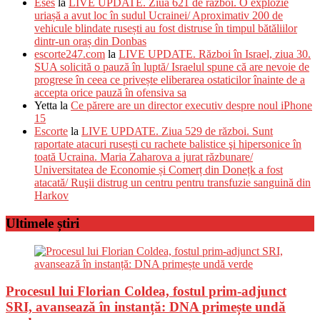
Eses
la
LIVE UPDATE. Ziua 621 de război. O explozie
uriașă a avut loc în sudul Ucrainei/ Aproximativ 200 de
vehicule blindate rusești au fost distruse în timpul bătăliilor
dintr-un oraș din Donbas
escorte247.com
la
LIVE UPDATE. Război în Israel, ziua 30.
SUA solicită o pauză în luptă/ Israelul spune că are nevoie de
progrese în ceea ce privește eliberarea ostaticilor înainte de a
accepta orice pauză în ofensiva sa
Yetta
la
Ce părere are un director executiv despre noul iPhone
15
Escorte
la
LIVE UPDATE. Ziua 529 de război. Sunt
raportate atacuri rusești cu rachete balistice şi hipersonice în
toată Ucraina. Maria Zaharova a jurat răzbunare/
Universitatea de Economie și Comerț din Donețk a fost
atacată/ Ruşii distrug un centru pentru transfuzie sanguină din
Harkov
Ultimele știri
Procesul lui Florian Coldea, fostul prim-adjunct
SRI, avansează în instanță: DNA primește undă