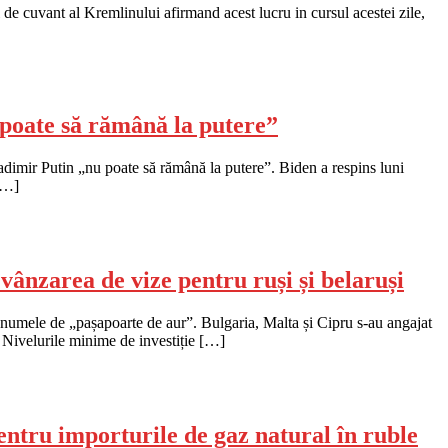
de cuvant al Kremlinului afirmand acest lucru in cursul acestei zile,
 poate să rămână la putere”
adimir Putin „nu poate să rămână la putere”. Biden a respins luni
 […]
vânzarea de vize pentru ruși și belaruși
 numele de „pașapoarte de aur”. Bulgaria, Malta și Cipru s-au angajat
 Nivelurile minime de investiție […]
pentru importurile de gaz natural în ruble