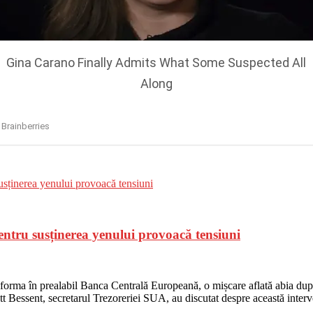
entru susținerea yenului provoacă tensiuni
nforma în prealabil Banca Centrală Europeană, o mișcare aflată abia după
t Bessent, secretarul Trezoreriei SUA, au discutat despre această interv