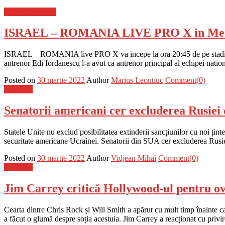
Stiinta si tehnica
ISRAEL – ROMANIA LIVE PRO X in Meciu
ISRAEL – ROMANIA live PRO X va incepe la ora 20:45 de pe stadionul N
antrenor Edi Iordanescu l-a avut ca antrenor principal al echipei 
Posted on
30 martie 2022
Author
Marius Leontiuc
Comment(0)
Flux-stiri
Senatorii americani cer excluderea Rusie
Statele Unite nu exclud posibilitatea extinderii sancțiunilor cu noi țint
securitate americane Ucrainei. Senatorii din SUA cer excluderea Rusi
Posted on
30 martie 2022
Author
Vidjean Mihai
Comment(0)
Flux-stiri
Jim Carrey critică Hollywood-ul pentru ova
Cearta dintre Chris Rock și Will Smith a apărut cu mult timp înainte c
a făcut o glumă despre soția acestuia. Jim Carrey a reacționat cu privir