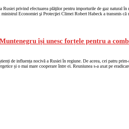
rea Rusiei privind efectuarea plăţilor pentru importurile de gaz natural în
 şi ministrul Economiei şi Protecţiei Climei Robert Habeck a transmis că 
untenegru își unesc forțele pentru a comba
ienți de influența nocivă a Rusiei în regiune. De aceea, cei patru prim-m
ergetice și o mai mare cooperare între ei. Reuniunea s-a axat pe eradicar