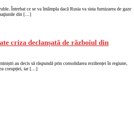
 ruble. Întrebat ce se va întâmpla dacă Rusia va sista furnizarea de gaze
naţiunile din […]
te criza declanșată de războiul din
iniștri au decis să răspundă prin consolidarea rezilienței în regiune,
ea corupției, iar […]