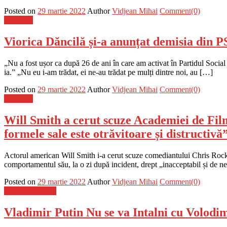
Posted on
29 martie 2022
Author
Vidjean Mihai
Comment(0)
Flux-stiri
Viorica Dăncilă și-a anunțat demisia din P
„Nu a fost ușor ca după 26 de ani în care am activat în Partidul Soci
ia.” „Nu eu i-am trădat, ei ne-au trădat pe mulți dintre noi, au […]
Posted on
29 martie 2022
Author
Vidjean Mihai
Comment(0)
Flux-stiri
Will Smith a cerut scuze Academiei de Film
formele sale este otrăvitoare și distructivă
Actorul american Will Smith i-a cerut scuze comediantului Chris Rock p
comportamentul său, la o zi după incident, drept „inacceptabil și de 
Posted on
29 martie 2022
Author
Vidjean Mihai
Comment(0)
Stiinta si tehnica
Vladimir Putin Nu se va Intalni cu Volodi