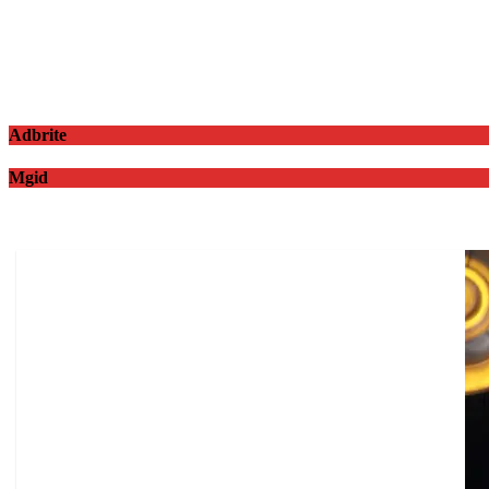
Adbrite
Mgid