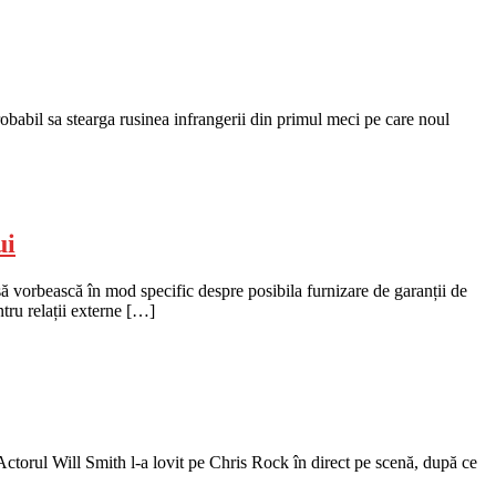
abil sa stearga rusinea infrangerii din primul meci pe care noul
ui
ă să vorbească în mod specific despre posibila furnizare de garanții de
ru relații externe […]
Actorul Will Smith l-a lovit pe Chris Rock în direct pe scenă, după ce