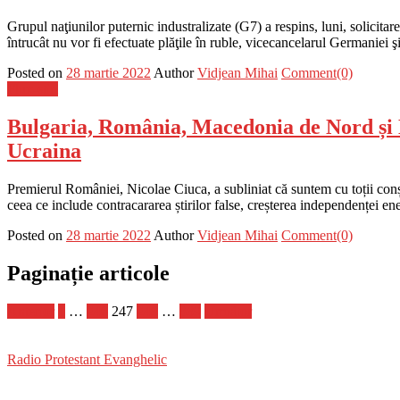
Grupul naţiunilor puternic industralizate (G7) a respins, luni, solicita
întrucât nu vor fi efectuate plăţile în ruble, vicecancelarul Germaniei
Posted on
28 martie 2022
Author
Vidjean Mihai
Comment(0)
Flux-stiri
Bulgaria, România, Macedonia de Nord și M
Ucraina
Premierul României, Nicolae Ciuca, a subliniat că suntem cu toții conșt
ceea ce include contracararea știrilor false, creșterea independenței en
Posted on
28 martie 2022
Author
Vidjean Mihai
Comment(0)
Paginație articole
Anterior
1
…
246
247
248
…
389
Următor
Radio Protestant Evanghelic