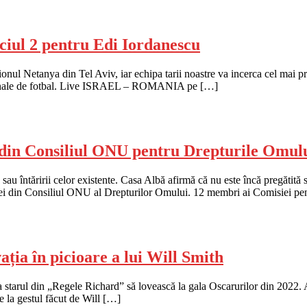
l 2 pentru Edi Iordanescu
etanya din Tel Aviv, iar echipa tarii noastre va incerca cel mai prob
nationale de fotbal. Live ISRAEL – ROMANIA pe […]
i din Consiliul ONU pentru Drepturile Omul
e sau întăririi celor existente. Casa Albă afirmă că nu este încă pregătit
ei din Consiliul ONU al Drepturilor Omului. 12 membri ai Comisiei pent
ția în picioare a lui Will Smith
a starul din „Regele Richard” să lovească la gala Oscarurilor din 2022. 
e la gestul făcut de Will […]