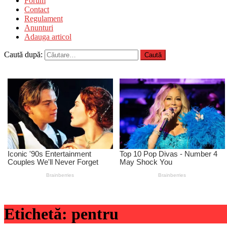
Forum
Contact
Regulament
Anunturi
Adauga articol
Caută după:
Etichetă:
pentru