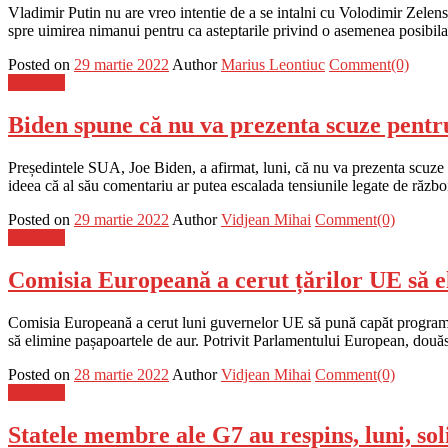
Vladimir Putin nu are vreo intentie de a se intalni cu Volodimir Zelens
spre uimirea nimanui pentru ca asteptarile privind o asemenea posibila
Posted on
29 martie 2022
Author
Marius Leontiuc
Comment(0)
Flux-stiri
Biden spune că nu va prezenta scuze pentr
Președintele SUA, Joe Biden, a afirmat, luni, că nu va prezenta scuze 
ideea că al său comentariu ar putea escalada tensiunile legate de răz
Posted on
29 martie 2022
Author
Vidjean Mihai
Comment(0)
Flux-stiri
Comisia Europeană a cerut țărilor UE să el
Comisia Europeană a cerut luni guvernelor UE să pună capăt programelo
să elimine pașapoartele de aur. Potrivit Parlamentului European, douăs
Posted on
28 martie 2022
Author
Vidjean Mihai
Comment(0)
Flux-stiri
Statele membre ale G7 au respins, luni, sol