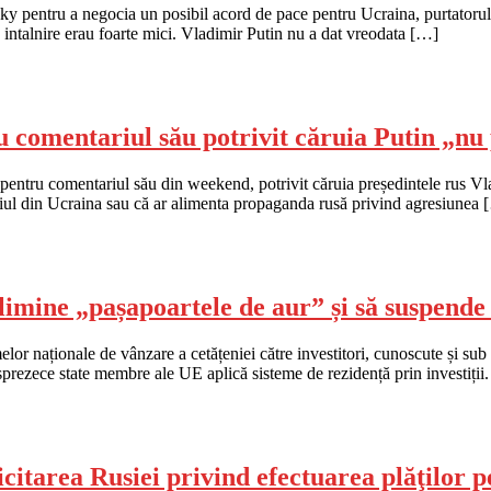
ky pentru a negocia un posibil acord de pace pentru Ucraina, purtatorul 
 intalnire erau foarte mici. Vladimir Putin nu a dat vreodata […]
u comentariul său potrivit căruia Putin „nu
pentru comentariul său din weekend, potrivit căruia președintele rus Vl
boiul din Ucraina sau că ar alimenta propaganda rusă privind agresiunea
imine „pașapoartele de aur” și să suspende 
r naționale de vânzare a cetățeniei către investitori, cunoscute și sub
prezece state membre ale UE aplică sisteme de rezidență prin investiții.
icitarea Rusiei privind efectuarea plăţilor 