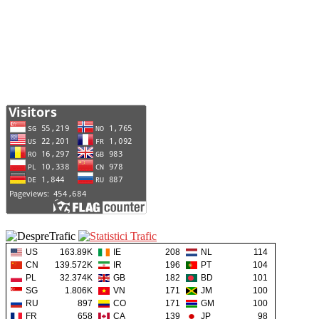
US
163.89K
IE
208
NL
114
CN
139.572K
IR
196
PT
104
PL
32.374K
GB
182
BD
101
SG
1.806K
VN
171
JM
100
RU
897
CO
171
GM
100
FR
658
CA
139
JP
98