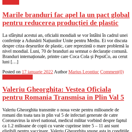
Flux-stiri
Marile branduri fac apel la un pact global
pentru reducerea producției de plastic
La sfârșitul acestui an, oficialii mondiali se vor întâlni în cadrul unei
conferințe a Adunării Națiunilor Unite pentru Mediu. Ei vor discuta
despre criza deșeurilor de plastic, care reprezintă o mare problemă la
nivel mondial. Luni, 70 de branduri au semnat o declarație comună.
Branduri internaționale, printre care Coca Cola și PepsiCo, au cerut
luni […]
Posted on
17 ianuarie 2022
Author
Marius Leontiuc
Comment(0)
Stiinta si tehnica
Valeriu Gheorghita: Vestea Oficiala
pentru Romania Transmisa in Plin Val 5
Valeriu Gheorghita transmite o noua veste pentru milioanele de
romani din toata tara in plin val 5 de infectari generate de catre
Coronavirus la nivel national, medicul militar vorbind despre faptul
ca 1.2 milioane de copii cu varste cuprinse intre 5 – 11 ani sunt
eligibili pentru vaccinare. Valeriu Gheorghita spune asta in conditiile