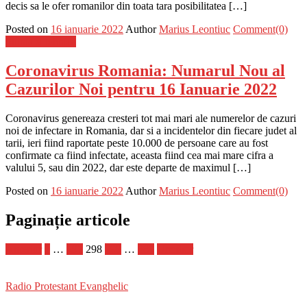
decis sa le ofer romanilor din toata tara posibilitatea […]
Posted on
16 ianuarie 2022
Author
Marius Leontiuc
Comment(0)
Stiinta si tehnica
Coronavirus Romania: Numarul Nou al
Cazurilor Noi pentru 16 Ianuarie 2022
Coronavirus genereaza cresteri tot mai mari ale numerelor de cazuri
noi de infectare in Romania, dar si a incidentelor din fiecare judet al
tarii, ieri fiind raportate peste 10.000 de persoane care au fost
confirmate ca fiind infectate, aceasta fiind cea mai mare cifra a
valului 5, sau din 2022, dar este departe de maximul […]
Posted on
16 ianuarie 2022
Author
Marius Leontiuc
Comment(0)
Paginație articole
Anterior
1
…
297
298
299
…
389
Următor
Radio Protestant Evanghelic