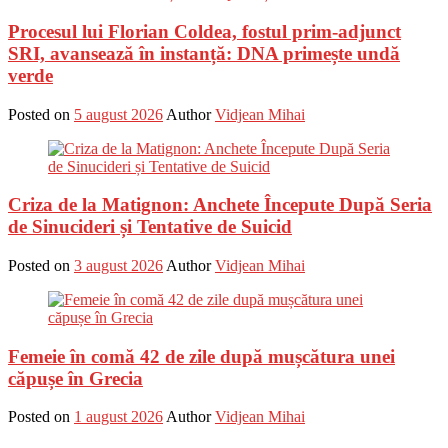
Procesul lui Florian Coldea, fostul prim-adjunct
SRI, avansează în instanță: DNA primește undă
verde
Posted on
5 august 2026
Author
Vidjean Mihai
Criza de la Matignon: Anchete Începute După Seria
de Sinucideri și Tentative de Suicid
Posted on
3 august 2026
Author
Vidjean Mihai
Femeie în comă 42 de zile după mușcătura unei
căpușe în Grecia
Posted on
1 august 2026
Author
Vidjean Mihai