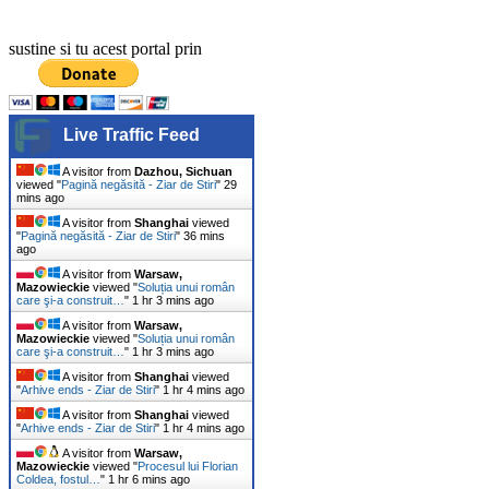
sustine si tu acest portal prin
Live Traffic Feed
A visitor from
Dazhou, Sichuan
viewed "
Pagină negăsită - Ziar de Stiri
"
29
mins ago
A visitor from
Shanghai
viewed
"
Pagină negăsită - Ziar de Stiri
"
36 mins
ago
A visitor from
Warsaw,
Mazowieckie
viewed "
Soluția unui român
care şi-a construit…
"
1 hr 3 mins ago
A visitor from
Warsaw,
Mazowieckie
viewed "
Soluția unui român
care şi-a construit…
"
1 hr 3 mins ago
A visitor from
Shanghai
viewed
"
Arhive ends - Ziar de Stiri
"
1 hr 4 mins ago
A visitor from
Shanghai
viewed
"
Arhive ends - Ziar de Stiri
"
1 hr 4 mins ago
A visitor from
Warsaw,
Mazowieckie
viewed "
Procesul lui Florian
Coldea, fostul…
"
1 hr 6 mins ago