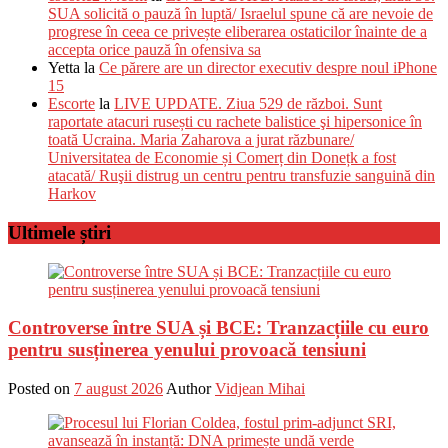
SUA solicită o pauză în luptă/ Israelul spune că are nevoie de
progrese în ceea ce privește eliberarea ostaticilor înainte de a
accepta orice pauză în ofensiva sa
Yetta
la
Ce părere are un director executiv despre noul iPhone
15
Escorte
la
LIVE UPDATE. Ziua 529 de război. Sunt
raportate atacuri rusești cu rachete balistice şi hipersonice în
toată Ucraina. Maria Zaharova a jurat răzbunare/
Universitatea de Economie și Comerț din Donețk a fost
atacată/ Ruşii distrug un centru pentru transfuzie sanguină din
Harkov
Ultimele știri
Controverse între SUA și BCE: Tranzacțiile cu euro
pentru susținerea yenului provoacă tensiuni
Posted on
7 august 2026
Author
Vidjean Mihai