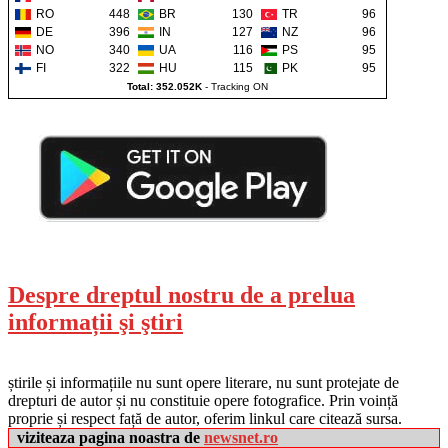
RO
448
BR
130
TR
96
DE
396
IN
127
NZ
96
NO
340
UA
116
PS
95
FI
322
HU
115
PK
95
Total: 352.052K
-
Tracking ON
Despre dreptul nostru de a prelua
informații şi ştiri
știrile și informațiile nu sunt opere literare, nu sunt protejate de
drepturi de autor și nu constituie opere fotografice. Prin voință
proprie și respect față de autor, oferim linkul care citează sursa.
viziteaza pagina noastra de
newsnet.ro