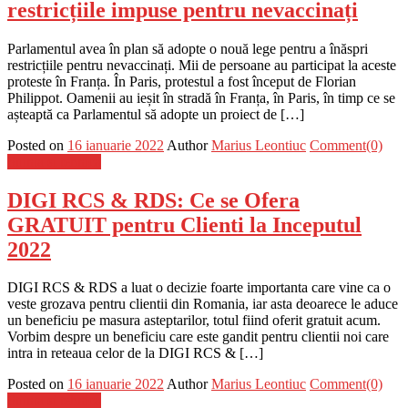
restricțiile impuse pentru nevaccinați
Parlamentul avea în plan să adopte o nouă lege pentru a înăspri
restricțiile pentru nevaccinați. Mii de persoane au participat la aceste
proteste în Franța. În Paris, protestul a fost început de Florian
Philippot. Oamenii au ieșit în stradă în Franța, în Paris, în timp ce se
așteaptă ca Parlamentul să adopte un proiect de […]
Posted on
16 ianuarie 2022
Author
Marius Leontiuc
Comment(0)
Stiinta si tehnica
DIGI RCS & RDS: Ce se Ofera
GRATUIT pentru Clienti la Inceputul
2022
DIGI RCS & RDS a luat o decizie foarte importanta care vine ca o
veste grozava pentru clientii din Romania, iar asta deoarece le aduce
un beneficiu pe masura asteptarilor, totul fiind oferit gratuit acum.
Vorbim despre un beneficiu care este gandit pentru clientii noi care
intra in reteaua celor de la DIGI RCS & […]
Posted on
16 ianuarie 2022
Author
Marius Leontiuc
Comment(0)
Stiinta si tehnica