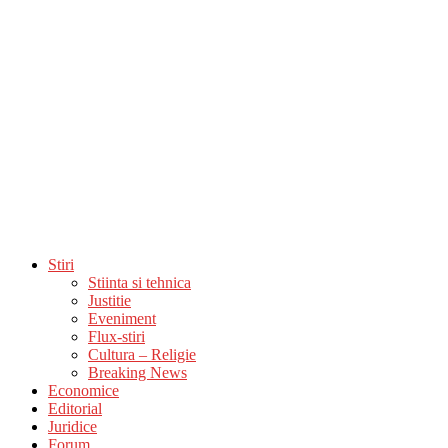
Stiri
Stiinta si tehnica
Justitie
Eveniment
Flux-stiri
Cultura – Religie
Breaking News
Economice
Editorial
Juridice
Forum