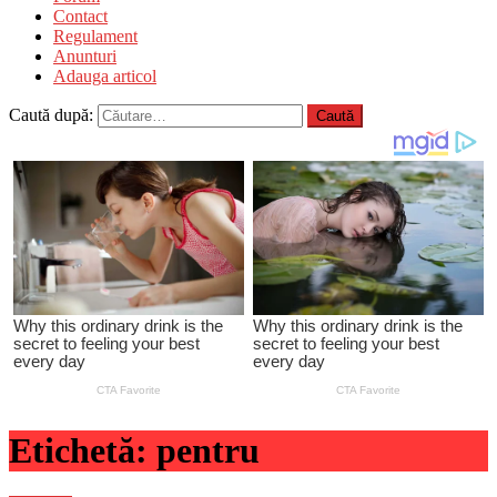
Contact
Regulament
Anunturi
Adauga articol
Caută după:
Etichetă:
pentru