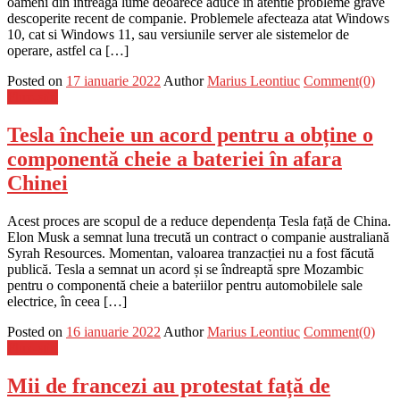
oameni din intreaga lume deoarece aduce in atentie probleme grave
descoperite recent de companie. Problemele afecteaza atat Windows
10, cat si Windows 11, sau versiunile server ale sistemelor de
operare, astfel ca […]
Posted on
17 ianuarie 2022
Author
Marius Leontiuc
Comment(0)
Flux-stiri
Tesla încheie un acord pentru a obține o
componentă cheie a bateriei în afara
Chinei
Acest proces are scopul de a reduce dependența Tesla față de China.
Elon Musk a semnat luna trecută un contract o companie australiană
Syrah Resources. Momentan, valoarea tranzacției nu a fost făcută
publică. Tesla a semnat un acord și se îndreaptă spre Mozambic
pentru o componentă cheie a bateriilor pentru automobilele sale
electrice, în ceea […]
Posted on
16 ianuarie 2022
Author
Marius Leontiuc
Comment(0)
Flux-stiri
Mii de francezi au protestat față de