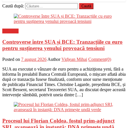
Caută după:
Flux-stiri
Controverse între SUA și BCE: Tranzacțiile cu euro
pentru susținerea yenului provoacă tensiuni
Posted on
7 august 2026
Author
Vidjean Mihai
Comment(0)
SUA au executat o vânzare de euro pentru a achiziționa yeni, fără a
informa în prealabil Banca Centrală Europeană, o mișcare aflată abia
după ce tranzacția fusese finalizată, conform unor surse menționate
de publicația Financial Times. Christine Lagarde, președinta BCE, și
Scott Bessent, secretarul Trezoreriei SUA, au discutat despre această
intervenție sâmbătă, potrivit uneia dintre […]
Procesul lui Florian Coldea, fostul prim-adjunct
SRI, avansează în instanță: DNA primește undă