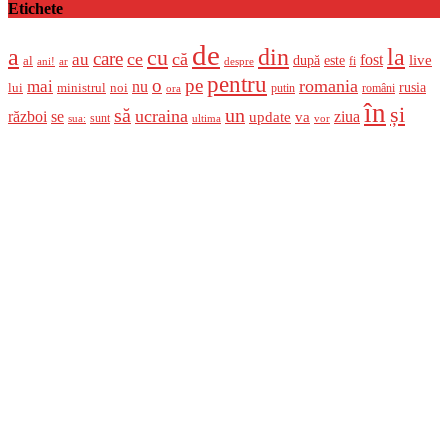
Etichete
de
a
din
la
cu
care
ce
că
au
fost
live
după
este
al
fi
ani!
ar
despre
pentru
o
pe
romania
mai
nu
ministrul
rusia
lui
noi
români
putin
ora
în
și
un
să
ucraina
război
se
update
ziua
va
sunt
sua:
ultima
vor