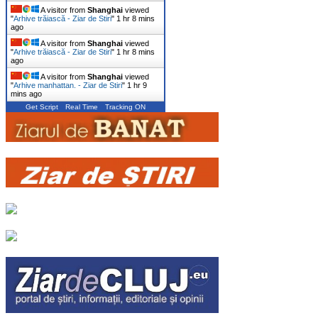
A visitor from
Shanghai
viewed
"
Arhive trăiască - Ziar de Stiri
"
1 hr 8 mins
ago
A visitor from
Shanghai
viewed
"
Arhive trăiască - Ziar de Stiri
"
1 hr 8 mins
ago
A visitor from
Shanghai
viewed
"
Arhive manhattan. - Ziar de Stiri
"
1 hr 9
mins ago
Get Script
Real Time
Tracking ON