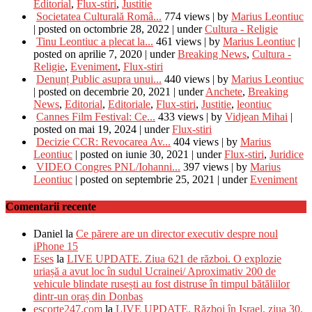
Editorial
,
Flux-stiri
,
Justitie
Societatea Culturală Româ...
774 views
|
by
Marius Leontiuc
|
posted on octombrie 28, 2022
|
under
Cultura - Religie
Tinu Leontiuc a plecat la...
461 views
|
by
Marius Leontiuc
|
posted on aprilie 7, 2020
|
under
Breaking News
,
Cultura -
Religie
,
Eveniment
,
Flux-stiri
Denunț Public asupra unui...
440 views
|
by
Marius Leontiuc
|
posted on decembrie 20, 2021
|
under
Anchete
,
Breaking
News
,
Editorial
,
Editoriale
,
Flux-stiri
,
Justitie
,
leontiuc
Cannes Film Festival: Ce...
433 views
|
by
Vidjean Mihai
|
posted on mai 19, 2024
|
under
Flux-stiri
Decizie CCR: Revocarea Av...
404 views
|
by
Marius
Leontiuc
|
posted on iunie 30, 2021
|
under
Flux-stiri
,
Juridice
VIDEO Congres PNL/Iohanni...
397 views
|
by
Marius
Leontiuc
|
posted on septembrie 25, 2021
|
under
Eveniment
Comentarii recente
Daniel
la
Ce părere are un director executiv despre noul
iPhone 15
Eses
la
LIVE UPDATE. Ziua 621 de război. O explozie
uriașă a avut loc în sudul Ucrainei/ Aproximativ 200 de
vehicule blindate rusești au fost distruse în timpul bătăliilor
dintr-un oraș din Donbas
escorte247.com
la
LIVE UPDATE. Război în Israel, ziua 30.