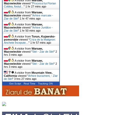
A visitor from
Warsaw,
Mazowieckie
viewed "
Procesul lui Florian
Coldea, fostul…
"
1 hr 27 mins ago
A visitor from
Warsaw,
Mazowieckie
viewed "
Arhive marcate -
Ziar de Stiri
"
1 hr 47 mins ago
A visitor from
Warsaw,
Mazowieckie
viewed "
Arhive Juridice -
Ziar de Stiri
"
1 hr 50 mins ago
A visitor from
Torun, Kujawsko-
pomorskie
viewed "
Criza de la Matignon:
Anchete Începute…
"
1 hr 57 mins ago
A visitor from
Warsaw,
Mazowieckie
viewed "
Stiri - Ziar de Stiri
"
2
hrs 3 mins ago
A visitor from
Warsaw,
Mazowieckie
viewed "
Stiri - Ziar de Stiri
"
2
hrs 3 mins ago
A visitor from
Mountain View,
California
viewed "
Arhive buciumeni, - Ziar
de Stiri
"
3 hrs 27 mins ago
Get Script
Real Time
Tracking ON