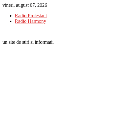
Skip
vineri, august 07, 2026
to
Radio Protestant
content
Radio Harmony
un site de stiri si informatii