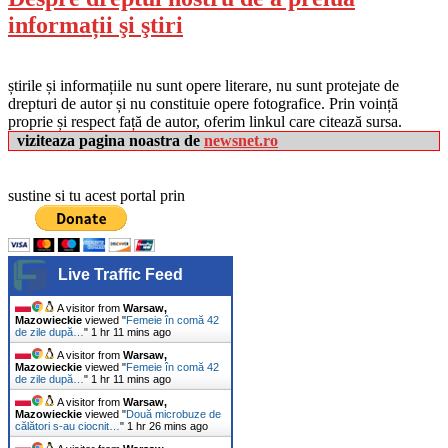
informații şi ştiri
știrile și informațiile nu sunt opere literare, nu sunt protejate de
drepturi de autor și nu constituie opere fotografice. Prin voință
proprie și respect față de autor, oferim linkul care citează sursa.
viziteaza pagina noastra de
newsnet.ro
sustine si tu acest portal prin
Live Traffic Feed
A visitor from
Warsaw,
Mazowieckie
viewed "
Femeie în comă 42
de zile după…
"
1 hr 11 mins ago
A visitor from
Warsaw,
Mazowieckie
viewed "
Femeie în comă 42
de zile după…
"
1 hr 11 mins ago
A visitor from
Warsaw,
Mazowieckie
viewed "
Două microbuze de
călători s-au ciocnit…
"
1 hr 26 mins ago