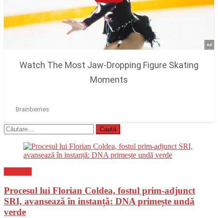
Caută
după:
Flux-stiri
Procesul lui Florian Coldea, fostul prim-adjunct
SRI, avansează în instanță: DNA primește undă
verde