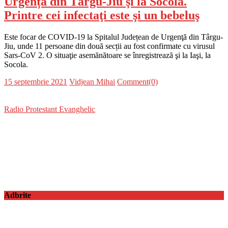
Urgență din Târgu-Jiu şi la Socola.
Printre cei infectaţi este şi un bebeluş
Este focar de COVID-19 la Spitalul Județean de Urgenţă din Târgu-
Jiu, unde 11 persoane din două secții au fost confirmate cu virusul
Sars-CoV 2. O situaţie asemănătoare se înregistrează şi la Iaşi, la
Socola.
Posted
Author
15 septembrie 2021
Vidjean Mihai
Comment(0)
on
Radio Protestant Evanghelic
Adbrite