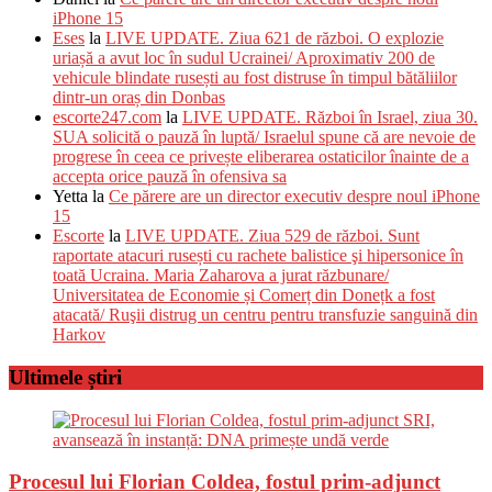
iPhone 15
Eses
la
LIVE UPDATE. Ziua 621 de război. O explozie
uriașă a avut loc în sudul Ucrainei/ Aproximativ 200 de
vehicule blindate rusești au fost distruse în timpul bătăliilor
dintr-un oraș din Donbas
escorte247.com
la
LIVE UPDATE. Război în Israel, ziua 30.
SUA solicită o pauză în luptă/ Israelul spune că are nevoie de
progrese în ceea ce privește eliberarea ostaticilor înainte de a
accepta orice pauză în ofensiva sa
Yetta
la
Ce părere are un director executiv despre noul iPhone
15
Escorte
la
LIVE UPDATE. Ziua 529 de război. Sunt
raportate atacuri rusești cu rachete balistice şi hipersonice în
toată Ucraina. Maria Zaharova a jurat răzbunare/
Universitatea de Economie și Comerț din Donețk a fost
atacată/ Ruşii distrug un centru pentru transfuzie sanguină din
Harkov
Ultimele știri
Procesul lui Florian Coldea, fostul prim-adjunct