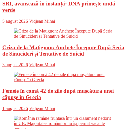
SRI, avansează în instanță: DNA primește undă
verde
Posted
Author
5 august 2026
Vidjean Mihai
on
Criza de la Matignon: Anchete Începute După Seria
de Sinucideri și Tentative de Suicid
Posted
Author
3 august 2026
Vidjean Mihai
on
Femeie în comă 42 de zile după mușcătura unei
căpușe în Grecia
Posted
Author
1 august 2026
Vidjean Mihai
on