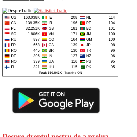
US
163.038K
IE
208
NL
114
CN
139.35K
IR
196
PT
104
PL
32.251K
GB
181
BD
101
SG
1.806K
VN
171
JM
100
RU
897
CO
164
GM
100
FR
658
CA
139
JP
98
RO
445
BR
130
TR
96
DE
396
IN
127
NZ
96
NO
339
UA
116
PS
95
FI
321
HU
115
PK
95
Total: 350.842K
-
Tracking ON
Despre dreptul nostru de a prelua