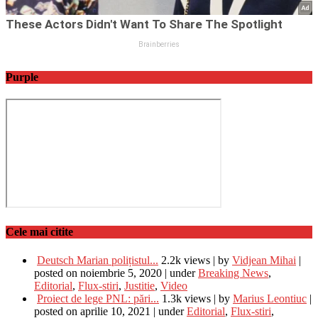
Purple
Cele mai citite
Deutsch Marian polițistul...
2.2k views
|
by
Vidjean Mihai
|
posted on noiembrie 5, 2020
|
under
Breaking News
,
Editorial
,
Flux-stiri
,
Justitie
,
Video
Proiect de lege PNL: pări...
1.3k views
|
by
Marius Leontiuc
|
posted on aprilie 10, 2021
|
under
Editorial
,
Flux-stiri
,