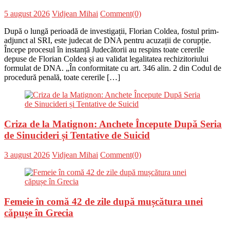
Posted
Author
5 august 2026
Vidjean Mihai
Comment(0)
on
După o lungă perioadă de investigații, Florian Coldea, fostul prim-
adjunct al SRI, este judecat de DNA pentru acuzații de corupție.
Începe procesul în instanță Judecătorii au respins toate cererile
depuse de Florian Coldea și au validat legalitatea rechizitoriului
formulat de DNA. „În conformitate cu art. 346 alin. 2 din Codul de
procedură penală, toate cererile […]
Criza de la Matignon: Anchete Începute După Seria
de Sinucideri și Tentative de Suicid
Posted
Author
3 august 2026
Vidjean Mihai
Comment(0)
on
Femeie în comă 42 de zile după mușcătura unei
căpușe în Grecia