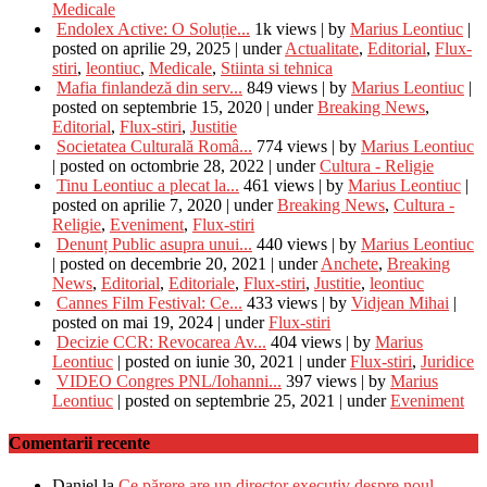
Medicale
Endolex Active: O Soluție...
1k views
|
by
Marius Leontiuc
|
posted on aprilie 29, 2025
|
under
Actualitate
,
Editorial
,
Flux-
stiri
,
leontiuc
,
Medicale
,
Stiinta si tehnica
Mafia finlandeză din serv...
849 views
|
by
Marius Leontiuc
|
posted on septembrie 15, 2020
|
under
Breaking News
,
Editorial
,
Flux-stiri
,
Justitie
Societatea Culturală Româ...
774 views
|
by
Marius Leontiuc
|
posted on octombrie 28, 2022
|
under
Cultura - Religie
Tinu Leontiuc a plecat la...
461 views
|
by
Marius Leontiuc
|
posted on aprilie 7, 2020
|
under
Breaking News
,
Cultura -
Religie
,
Eveniment
,
Flux-stiri
Denunț Public asupra unui...
440 views
|
by
Marius Leontiuc
|
posted on decembrie 20, 2021
|
under
Anchete
,
Breaking
News
,
Editorial
,
Editoriale
,
Flux-stiri
,
Justitie
,
leontiuc
Cannes Film Festival: Ce...
433 views
|
by
Vidjean Mihai
|
posted on mai 19, 2024
|
under
Flux-stiri
Decizie CCR: Revocarea Av...
404 views
|
by
Marius
Leontiuc
|
posted on iunie 30, 2021
|
under
Flux-stiri
,
Juridice
VIDEO Congres PNL/Iohanni...
397 views
|
by
Marius
Leontiuc
|
posted on septembrie 25, 2021
|
under
Eveniment
Comentarii recente
Daniel
la
Ce părere are un director executiv despre noul