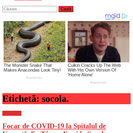
Caută
după:
Etichetă:
socola.
Știri Flash
Focar de COVID-19 la Spitalul de