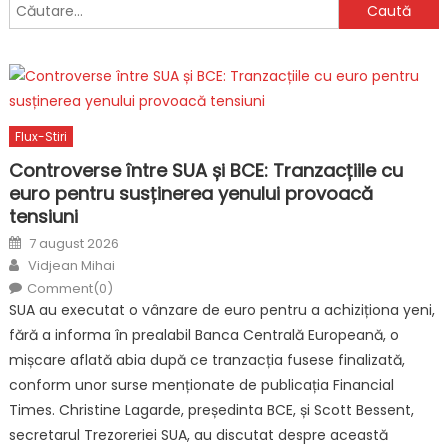
Caută
după:
Flux-Stiri
Controverse între SUA și BCE: Tranzacțiile cu
euro pentru susținerea yenului provoacă
tensiuni
Posted
7 august 2026
on
Author
Vidjean Mihai
Comment(0)
SUA au executat o vânzare de euro pentru a achiziționa yeni,
fără a informa în prealabil Banca Centrală Europeană, o
mișcare aflată abia după ce tranzacția fusese finalizată,
conform unor surse menționate de publicația Financial
Times. Christine Lagarde, președinta BCE, și Scott Bessent,
secretarul Trezoreriei SUA, au discutat despre această