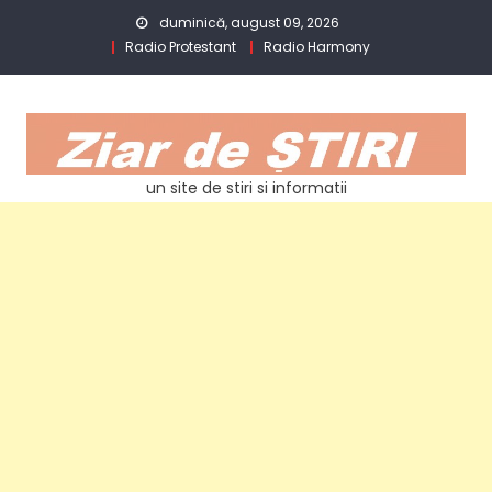
Skip
duminică, august 09, 2026
to
Radio Protestant
Radio Harmony
content
un site de stiri si informatii