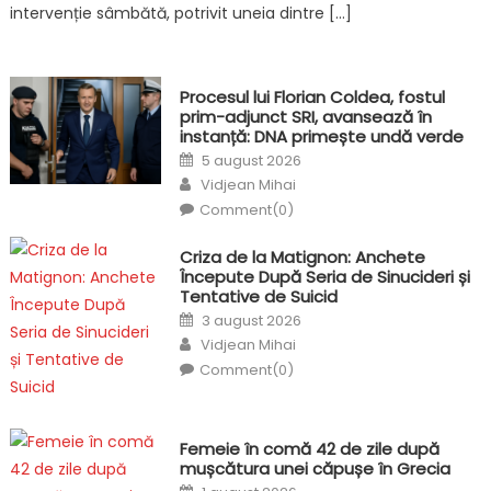
intervenție sâmbătă, potrivit uneia dintre […]
Procesul lui Florian Coldea, fostul
prim-adjunct SRI, avansează în
instanță: DNA primește undă verde
Posted
5 august 2026
on
Author
Vidjean Mihai
Comment(0)
Criza de la Matignon: Anchete
Începute După Seria de Sinucideri și
Tentative de Suicid
Posted
3 august 2026
on
Author
Vidjean Mihai
Comment(0)
Femeie în comă 42 de zile după
mușcătura unei căpușe în Grecia
Posted