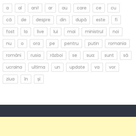
a
al
ani!
ar
au
care
ce
cu
că
de
despre
din
după
este
fi
fost
la
live
lui
mai
ministrul
noi
nu
o
ora
pe
pentru
putin
romania
români
rusia
război
se
sua:
sunt
să
ucraina
ultima
un
update
va
vor
ziua
în
și