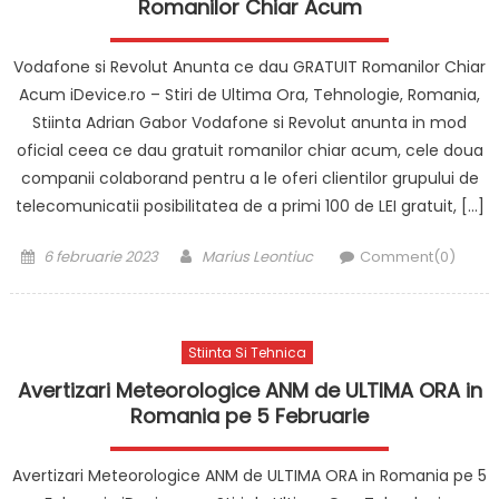
Romanilor Chiar Acum
Vodafone si Revolut Anunta ce dau GRATUIT Romanilor Chiar
Acum iDevice.ro – Stiri de Ultima Ora, Tehnologie, Romania,
Stiinta Adrian Gabor Vodafone si Revolut anunta in mod
oficial ceea ce dau gratuit romanilor chiar acum, cele doua
companii colaborand pentru a le oferi clientilor grupului de
telecomunicatii posibilitatea de a primi 100 de LEI gratuit, […]
Posted
Author
6 februarie 2023
Marius Leontiuc
Comment(0)
on
Stiinta Si Tehnica
Avertizari Meteorologice ANM de ULTIMA ORA in
Romania pe 5 Februarie
Avertizari Meteorologice ANM de ULTIMA ORA in Romania pe 5