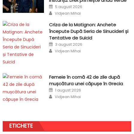
instanță: DNA primește undă verde
Posted
5 august 2026
on
Author
Vidjean Mihai
Criza de la Matignon: Anchete
Începute După Seria de Sinucideri și
Tentative de Suicid
Posted
3 august 2026
on
Author
Vidjean Mihai
Femeie în comă 42 de zile după
mușcătura unei căpușe în Grecia
Posted
1 august 2026
on
Author
Vidjean Mihai
ETICHETE