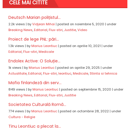
CELE MAI CITITE
Deutsch Marian polițistul...
2.2k views
|
by
Vidjean Mihai
|
posted on noiembrie 5, 2020
|
under
Breaking News
,
Editorial
,
Flux-stiri
,
Justitie
,
Video
Proiect de lege PNL: pări...
1.3k views
|
by
Marius Leontiuc
|
posted on aprilie 10, 2021
|
under
Editorial
,
Flux-stiri
,
Medicale
Endolex Active: O Soluție...
1k views
|
by
Marius Leontiuc
|
posted on aprilie 29, 2025
|
under
Actualitate
,
Editorial
,
Flux-stiri
,
leontiuc
,
Medicale
,
Stiinta si tehnica
Mafia finlandeză din serv...
849 views
|
by
Marius Leontiuc
|
posted on septembrie 15, 2020
|
under
Breaking News
,
Editorial
,
Flux-stiri
,
Justitie
Societatea Culturală Româ...
774 views
|
by
Marius Leontiuc
|
posted on octombrie 28, 2022
|
under
Cultura - Religie
Tinu Leontiuc a plecat la...