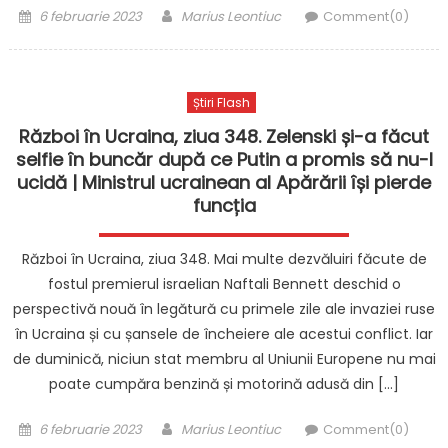
Posted
Author
6 februarie 2023
Marius Leontiuc
Comment(0)
on
Știri Flash
Război în Ucraina, ziua 348. Zelenski și-a făcut
selfie în buncăr după ce Putin a promis să nu-l
ucidă | Ministrul ucrainean al Apărării își pierde
funcția
Război în Ucraina, ziua 348. Mai multe dezvăluiri făcute de
fostul premierul israelian Naftali Bennett deschid o
perspectivă nouă în legătură cu primele zile ale invaziei ruse
în Ucraina și cu șansele de încheiere ale acestui conflict. Iar
de duminică, niciun stat membru al Uniunii Europene nu mai
poate cumpăra benzină și motorină adusă din […]
Posted
Author
6 februarie 2023
Marius Leontiuc
Comment(0)