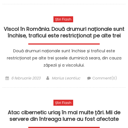
on
Știri Flash
Viscol în România. Două drumuri naționale sunt
închise, traficul este restricționat pe alte trei
Două drumuri naționale sunt închise și traficul este
restricționat pe alte trei șosele duminică seara, din cauza
zăpezii și a viscolului.
Posted
Author
6 februarie 2023
Marius Leontiuc
Comment(0)
on
Știri Flash
Atac cibernetic uriaş în mai multe țări. Mii de
servere din întreaga lume au fost afectate