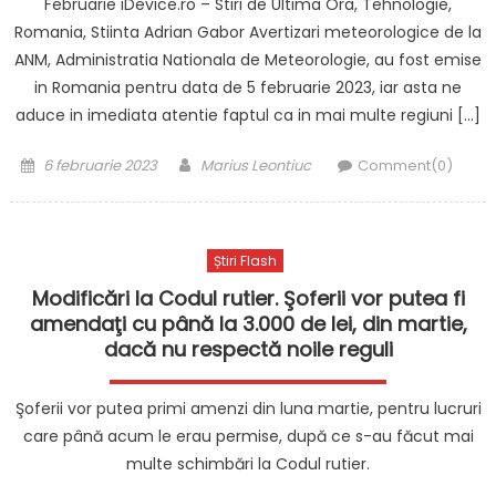
Februarie iDevice.ro – Stiri de Ultima Ora, Tehnologie,
Romania, Stiinta Adrian Gabor Avertizari meteorologice de la
ANM, Administratia Nationala de Meteorologie, au fost emise
in Romania pentru data de 5 februarie 2023, iar asta ne
aduce in imediata atentie faptul ca in mai multe regiuni […]
Posted
Author
6 februarie 2023
Marius Leontiuc
Comment(0)
on
Știri Flash
Modificări la Codul rutier. Şoferii vor putea fi
amendaţi cu până la 3.000 de lei, din martie,
dacă nu respectă noile reguli
Şoferii vor putea primi amenzi din luna martie, pentru lucruri
care până acum le erau permise, după ce s-au făcut mai
multe schimbări la Codul rutier.