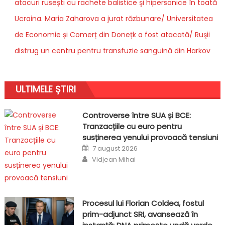
atacuri rusești cu rachete balistice şi hipersonice în toată
Ucraina. Maria Zaharova a jurat răzbunare/ Universitatea
de Economie și Comerț din Donețk a fost atacată/ Ruşii
distrug un centru pentru transfuzie sanguină din Harkov
ULTIMELE ȘTIRI
Controverse între SUA și BCE:
Tranzacțiile cu euro pentru
susținerea yenului provoacă tensiuni
Posted
7 august 2026
on
Author
Vidjean Mihai
Procesul lui Florian Coldea, fostul
prim-adjunct SRI, avansează în