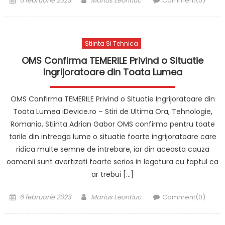
6 februarie 2023
Marius Leontiuc
Comment(0)
on
Stiinta Si Tehnica
OMS Confirma TEMERILE Privind o Situatie
Ingrijoratoare din Toata Lumea
OMS Confirma TEMERILE Privind o Situatie Ingrijoratoare din
Toata Lumea iDevice.ro – Stiri de Ultima Ora, Tehnologie,
Romania, Stiinta Adrian Gabor OMS confirma pentru toate
tarile din intreaga lume o situatie foarte ingrijoratoare care
ridica multe semne de intrebare, iar din aceasta cauza
oamenii sunt avertizati foarte serios in legatura cu faptul ca
ar trebui […]
Posted
Author
6 februarie 2023
Marius Leontiuc
Comment(0)
on