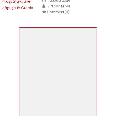
1 august 2026
on
Author
Vidjean Mihai
Comment(0)