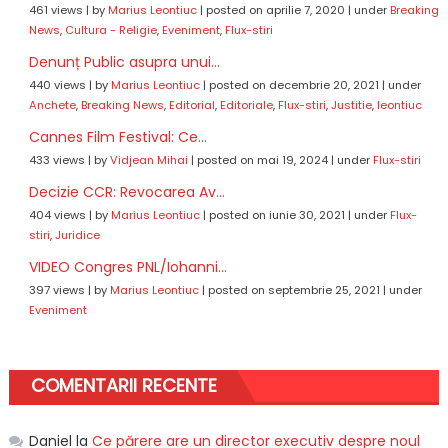
461 views
|
by
Marius Leontiuc
|
posted on aprilie 7, 2020
|
under
Breaking
News
,
Cultura - Religie
,
Eveniment
,
Flux-stiri
Denunț Public asupra unui...
440 views
|
by
Marius Leontiuc
|
posted on decembrie 20, 2021
|
under
Anchete
,
Breaking News
,
Editorial
,
Editoriale
,
Flux-stiri
,
Justitie
,
leontiuc
Cannes Film Festival: Ce...
433 views
|
by
Vidjean Mihai
|
posted on mai 19, 2024
|
under
Flux-stiri
Decizie CCR: Revocarea Av...
404 views
|
by
Marius Leontiuc
|
posted on iunie 30, 2021
|
under
Flux-
stiri
,
Juridice
VIDEO Congres PNL/Iohanni...
397 views
|
by
Marius Leontiuc
|
posted on septembrie 25, 2021
|
under
Eveniment
COMENTARII RECENTE
Daniel
la
Ce părere are un director executiv despre noul