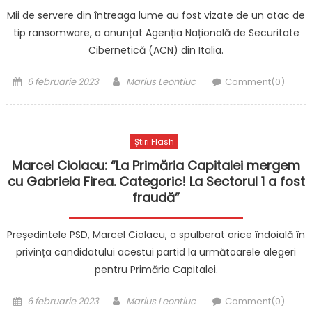
Mii de servere din întreaga lume au fost vizate de un atac de
tip ransomware, a anunțat Agenția Națională de Securitate
Cibernetică (ACN) din Italia.
Posted
Author
6 februarie 2023
Marius Leontiuc
Comment(0)
on
Știri Flash
Marcel Ciolacu: “La Primăria Capitalei mergem
cu Gabriela Firea. Categoric! La Sectorul 1 a fost
fraudă”
Președintele PSD, Marcel Ciolacu, a spulberat orice îndoială în
privința candidatului acestui partid la următoarele alegeri
pentru Primăria Capitalei.
Posted
Author
6 februarie 2023
Marius Leontiuc
Comment(0)