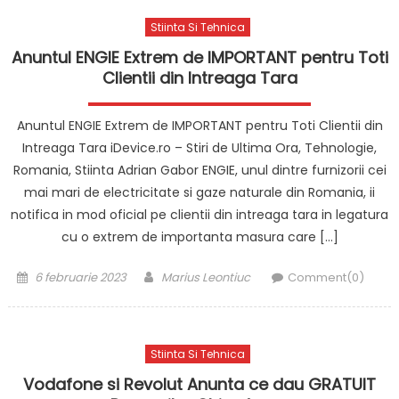
Stiinta Si Tehnica
Anuntul ENGIE Extrem de IMPORTANT pentru Toti
Clientii din Intreaga Tara
Anuntul ENGIE Extrem de IMPORTANT pentru Toti Clientii din
Intreaga Tara iDevice.ro – Stiri de Ultima Ora, Tehnologie,
Romania, Stiinta Adrian Gabor ENGIE, unul dintre furnizorii cei
mai mari de electricitate si gaze naturale din Romania, ii
notifica in mod oficial pe clientii din intreaga tara in legatura
cu o extrem de importanta masura care […]
Posted
Author
6 februarie 2023
Marius Leontiuc
Comment(0)
on
Stiinta Si Tehnica
Vodafone si Revolut Anunta ce dau GRATUIT