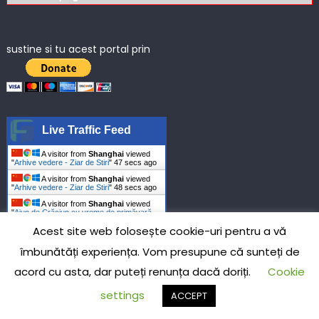
sustine si tu acest portal prin
Live Traffic Feed
A visitor from
Shanghai
viewed
"
Arhive vedere - Ziar de Stiri
"
49 secs ago
A visitor from
Shanghai
viewed
"
Arhive vedere - Ziar de Stiri
"
50 secs ago
A visitor from
Shanghai
viewed
"
Ajun de Crăciun cu vreme de primăvară.
…
"
1 min ago
Acest site web folosește cookie-uri pentru a vă
A visitor from
Shanghai
viewed
"
Ajun de Crăciun cu vreme de primăvară.
îmbunătăți experiența. Vom presupune că sunteți de
…
"
1 min ago
acord cu asta, dar puteți renunța dacă doriți.
Cookie
A visitor from
Shanghai
viewed
"
Arhive poștei - Ziar de Stiri
"
2 mins ago
settings
ACCEPT
A visitor from
Shanghai
viewed
"
Arhive poștei - Ziar de Stiri
"
2 mins ago