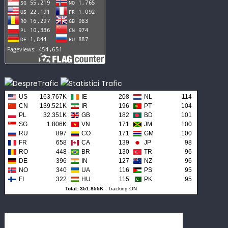
US
163.767K
IE
208
NL
114
CN
139.521K
IR
196
PT
104
PL
32.351K
GB
182
BD
101
SG
1.806K
VN
171
JM
100
RU
897
CO
171
GM
100
FR
658
CA
139
JP
98
RO
448
BR
130
TR
96
DE
396
IN
127
NZ
96
NO
340
UA
116
PS
95
FI
322
HU
115
PK
95
Total: 351.855K
-
Tracking ON