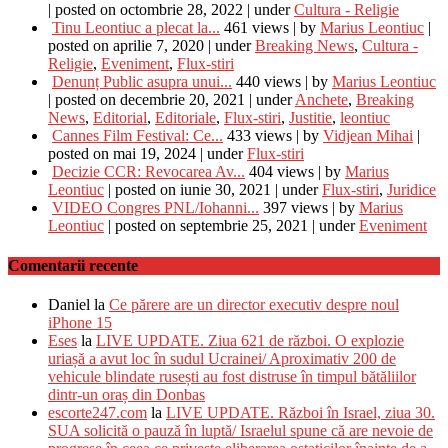
|
posted on octombrie 28, 2022
|
under
Cultura - Religie
Tinu Leontiuc a plecat la...
461 views
|
by
Marius Leontiuc
|
posted on aprilie 7, 2020
|
under
Breaking News
,
Cultura -
Religie
,
Eveniment
,
Flux-stiri
Denunț Public asupra unui...
440 views
|
by
Marius Leontiuc
|
posted on decembrie 20, 2021
|
under
Anchete
,
Breaking
News
,
Editorial
,
Editoriale
,
Flux-stiri
,
Justitie
,
leontiuc
Cannes Film Festival: Ce...
433 views
|
by
Vidjean Mihai
|
posted on mai 19, 2024
|
under
Flux-stiri
Decizie CCR: Revocarea Av...
404 views
|
by
Marius
Leontiuc
|
posted on iunie 30, 2021
|
under
Flux-stiri
,
Juridice
VIDEO Congres PNL/Iohanni...
397 views
|
by
Marius
Leontiuc
|
posted on septembrie 25, 2021
|
under
Eveniment
Comentarii recente
Daniel
la
Ce părere are un director executiv despre noul
iPhone 15
Eses
la
LIVE UPDATE. Ziua 621 de război. O explozie
uriașă a avut loc în sudul Ucrainei/ Aproximativ 200 de
vehicule blindate rusești au fost distruse în timpul bătăliilor
dintr-un oraș din Donbas
escorte247.com
la
LIVE UPDATE. Război în Israel, ziua 30.
SUA solicită o pauză în luptă/ Israelul spune că are nevoie de