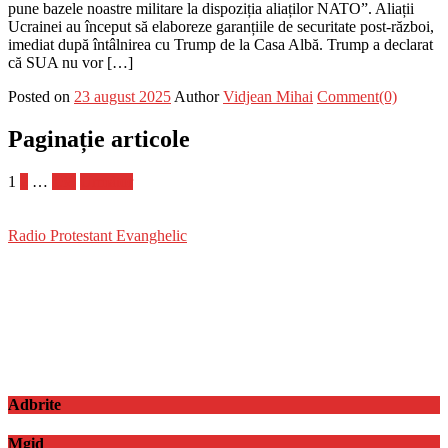
pune bazele noastre militare la dispoziția aliaților NATO”. Aliații
Ucrainei au început să elaboreze garanțiile de securitate post-război,
imediat după întâlnirea cu Trump de la Casa Albă. Trump a declarat
că SUA nu vor […]
Posted on
23 august 2025
Author
Vidjean Mihai
Comment(0)
Paginație articole
1
2
…
138
Următor
Radio Protestant Evanghelic
Adbrite
Mgid