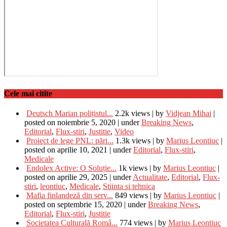
Cele mai citite
Deutsch Marian polițistul...
2.2k views
|
by
Vidjean Mihai
|
posted on noiembrie 5, 2020
|
under
Breaking News
,
Editorial
,
Flux-stiri
,
Justitie
,
Video
Proiect de lege PNL: pări...
1.3k views
|
by
Marius Leontiuc
|
posted on aprilie 10, 2021
|
under
Editorial
,
Flux-stiri
,
Medicale
Endolex Active: O Soluție...
1k views
|
by
Marius Leontiuc
|
posted on aprilie 29, 2025
|
under
Actualitate
,
Editorial
,
Flux-
stiri
,
leontiuc
,
Medicale
,
Stiinta si tehnica
Mafia finlandeză din serv...
849 views
|
by
Marius Leontiuc
|
posted on septembrie 15, 2020
|
under
Breaking News
,
Editorial
,
Flux-stiri
,
Justitie
Societatea Culturală Româ...
774 views
|
by
Marius Leontiuc