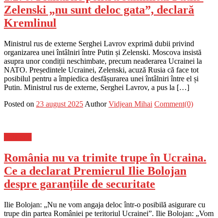
Zelenski „nu sunt deloc gata”, declară
Kremlinul
Ministrul rus de externe Serghei Lavrov exprimă dubii privind
organizarea unei întâlniri între Putin și Zelenski. Moscova insistă
asupra unor condiții neschimbate, precum neaderarea Ucrainei la
NATO. Președintele Ucrainei, Zelenski, acuză Rusia că face tot
posibilul pentru a împiedica desfășurarea unei întâlniri între el și
Putin. Ministrul rus de externe, Serghei Lavrov, a pus la […]
Posted on
23 august 2025
Author
Vidjean Mihai
Comment(0)
Flux-stiri
România nu va trimite trupe în Ucraina.
Ce a declarat Premierul Ilie Bolojan
despre garanțiile de securitate
Ilie Bolojan: „Nu ne vom angaja deloc într-o posibilă asigurare cu
trupe din partea României pe teritoriul Ucrainei”. Ilie Bolojan: „Vom