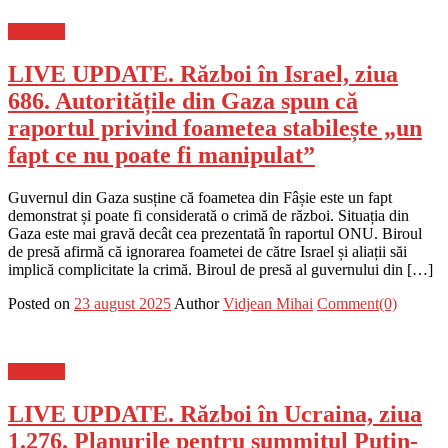
Flux-stiri
LIVE UPDATE. Război în Israel, ziua
686. Autoritățile din Gaza spun că
raportul privind foametea stabilește „un
fapt ce nu poate fi manipulat”
Guvernul din Gaza susține că foametea din Fâșie este un fapt
demonstrat și poate fi considerată o crimă de război. Situația din
Gaza este mai gravă decât cea prezentată în raportul ONU. Biroul
de presă afirmă că ignorarea foametei de către Israel și aliații săi
implică complicitate la crimă. Biroul de presă al guvernului din […]
Posted on
23 august 2025
Author
Vidjean Mihai
Comment(0)
Flux-stiri
LIVE UPDATE. Război în Ucraina, ziua
1.276. Planurile pentru summitul Putin-