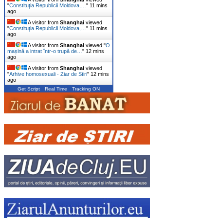
"
Constituţia Republicii Moldova,…
"
11 mins
ago
A visitor from
Shanghai
viewed
"
Constituţia Republicii Moldova,…
"
11 mins
ago
A visitor from
Shanghai
viewed "
O
mașină a intrat într-o trupă de…
"
12 mins
ago
A visitor from
Shanghai
viewed
"
Arhive homosexuali - Ziar de Stiri
"
12 mins
ago
Get Script
Real Time
Tracking ON