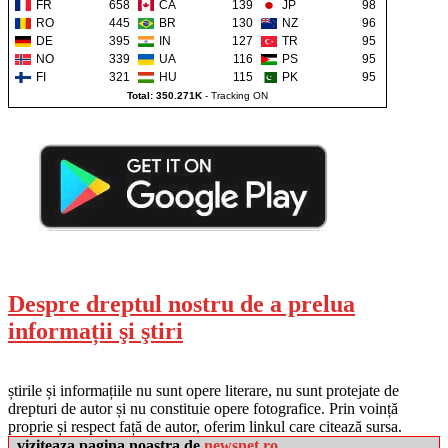
FR
658
CA
139
JP
98
RO
445
BR
130
NZ
96
DE
395
IN
127
TR
95
NO
339
UA
116
PS
95
FI
321
HU
115
PK
95
Total: 350.271K
-
Tracking ON
Despre dreptul nostru de a prelua
informații şi ştiri
știrile și informațiile nu sunt opere literare, nu sunt protejate de
drepturi de autor și nu constituie opere fotografice. Prin voință
proprie și respect față de autor, oferim linkul care citează sursa.
viziteaza pagina noastra de
newsnet.ro