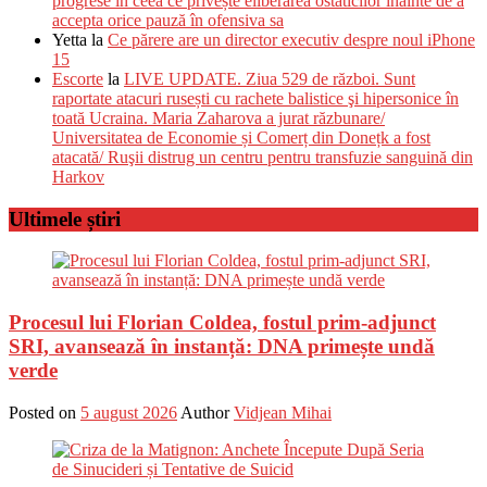
progrese în ceea ce privește eliberarea ostaticilor înainte de a
accepta orice pauză în ofensiva sa
Yetta
la
Ce părere are un director executiv despre noul iPhone
15
Escorte
la
LIVE UPDATE. Ziua 529 de război. Sunt
raportate atacuri rusești cu rachete balistice şi hipersonice în
toată Ucraina. Maria Zaharova a jurat răzbunare/
Universitatea de Economie și Comerț din Donețk a fost
atacată/ Ruşii distrug un centru pentru transfuzie sanguină din
Harkov
Ultimele știri
Procesul lui Florian Coldea, fostul prim-adjunct
SRI, avansează în instanță: DNA primește undă
verde
Posted on
5 august 2026
Author
Vidjean Mihai