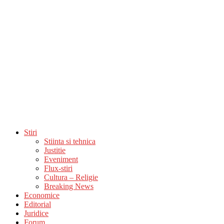
Stiri
Stiinta si tehnica
Justitie
Eveniment
Flux-stiri
Cultura – Religie
Breaking News
Economice
Editorial
Juridice
Forum