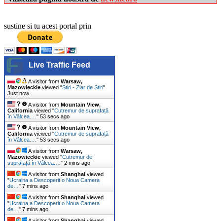
sustine si tu acest portal prin
Live Traffic Feed
A visitor from
Warsaw,
Mazowieckie
viewed "
Stiri - Ziar de Stiri
"
Just now
A visitor from
Mountain View,
California
viewed "
Cutremur de suprafață
în Vâlcea.…
"
55 secs ago
A visitor from
Mountain View,
California
viewed "
Cutremur de suprafață
în Vâlcea.…
"
55 secs ago
A visitor from
Warsaw,
Mazowieckie
viewed "
Cutremur de
suprafață în Vâlcea.…
"
2 mins ago
A visitor from
Shanghai
viewed
"
Ucraina a Descoperit o Noua Camera
de…
"
7 mins ago
A visitor from
Shanghai
viewed
"
Ucraina a Descoperit o Noua Camera
de…
"
7 mins ago
A visitor from
Shanghai
viewed