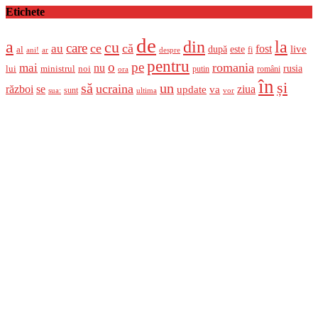
Etichete
de
a
din
la
cu
care
ce
că
au
fost
live
după
este
al
fi
ani!
ar
despre
pentru
o
pe
romania
mai
nu
ministrul
rusia
lui
noi
români
putin
ora
în
și
un
să
ucraina
război
se
update
ziua
va
sunt
sua:
ultima
vor