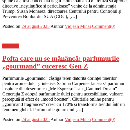
spune că a fost concediată ilegal. Directoarea CDC refuză să aprobe
directive „neștiințifice și periculoase” venite de la administrația
Trump. Susan Monarez, directoarea Centrului pentru Controlul și
Prevenirea Bolilor din SUA (CDC), […]
Posted on
29 august 2025
Author
Vidjean Mihai
Comment(0)
Flux-stiri
Pofta care nu se mănâncă: parfumurile
„gourmand” cuceresc Gen Z
Parfumurile „gourmand” câștigă teren datorită dorinței tinerilor
pentru arome dulci și intense. Sabrina Carpenter lansează parfumuri
inspirate din deserturi ca „Me Espresso” sau „Caramel Dream”.
Generația Z adoptă parfumurile dulci pentru accesibilitate, valoare
percepută și efect de „mood booster”. Căutările online pentru
„gourmand fragrances” cresc cu 170% și transformă trendul într-un
fenomen global. Parfumurile gourmand […]
Posted on
24 august 2025
Author
Vidjean Mihai
Comment(0)