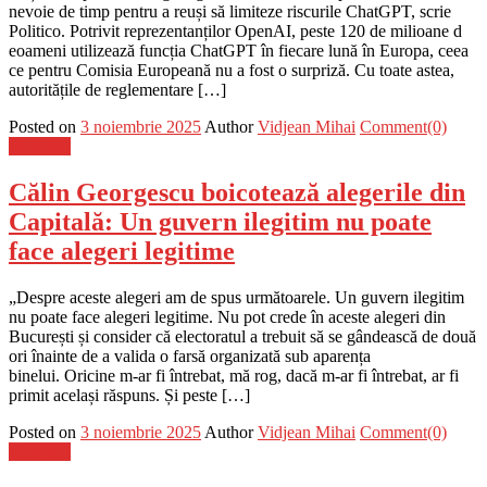
nevoie de timp pentru a reuși să limiteze riscurile ChatGPT, scrie
Politico. Potrivit reprezentanților OpenAI, peste 120 de milioane d
eoameni utilizează funcția ChatGPT în fiecare lună în Europa, ceea
ce pentru Comisia Europeană nu a fost o surpriză. Cu toate astea,
autoritățile de reglementare […]
Posted on
3 noiembrie 2025
Author
Vidjean Mihai
Comment(0)
Flux-stiri
Călin Georgescu boicotează alegerile din
Capitală: Un guvern ilegitim nu poate
face alegeri legitime
„Despre aceste alegeri am de spus următoarele. Un guvern ilegitim
nu poate face alegeri legitime. Nu pot crede în aceste alegeri din
București și consider că electoratul a trebuit să se gândească de două
ori înainte de a valida o farsă organizată sub aparența
binelui. Oricine m-ar fi întrebat, mă rog, dacă m-ar fi întrebat, ar fi
primit același răspuns. Și peste […]
Posted on
3 noiembrie 2025
Author
Vidjean Mihai
Comment(0)
Flux-stiri