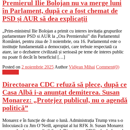
Premierul Ilie Bolojan nu va merge luni
în Parlament, după ce a fost chemat de
PSD și AUR să dea explicații
„Prim-ministrul Ilie Bolojan a primit cu interes invitația grupurilor
parlamentare PSD si AUR la „Ora Premierului” din Parlamentul
României, pentru ziua de 3 noiembrie, ora 16. Parlamentul este o
instituție fundamentală a democrației, care trebuie respectată ca
atare, iar o dezbatere civilizată și serioasă pe teme de interes public
nu poate fi decât în beneficiul […]
Posted on
2 noiembrie 2025
Author
Vidjean Mihai
Comment(0)
Flux-stiri
Directoarea CDC refuză să plece, după ce
Casa Albă i-a anunțat demiterea. Susan
Monarez: „Protejez publicul, nu o agendă
politică”
Monarez e în funcție de doar o lună. Administrația Trump vrea s-o
înlocuiască cu Jim O’Neill, apropiat al lui RFK Jr. Susan Monarez