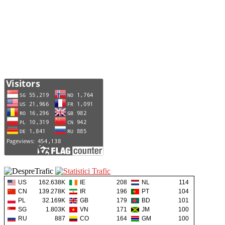
US
162.638K
IE
208
NL
114
CN
139.278K
IR
196
PT
104
PL
32.169K
GB
179
BD
101
SG
1.803K
VN
171
JM
100
RU
887
CO
164
GM
100