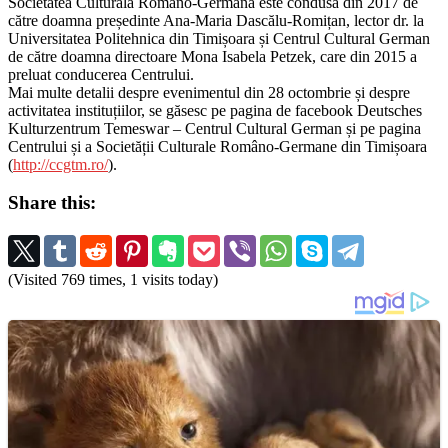
Societatea Culturală Româno-Germană este condusă din 2017 de
către doamna președinte Ana-Maria Dascălu-Romițan, lector dr. la
Universitatea Politehnica din Timișoara și Centrul Cultural German
de către doamna directoare Mona Isabela Petzek, care din 2015 a
preluat conducerea Centrului.
Mai multe detalii despre evenimentul din 28 octombrie și despre
activitatea instituțiilor, se găsesc pe pagina de facebook Deutsches
Kulturzentrum Temeswar – Centrul Cultural German și pe pagina
Centrului și a Societății Culturale Româno-Germane din Timișoara
(
http://ccgtm.ro/
).
Share this:
(Visited 769 times, 1 visits today)