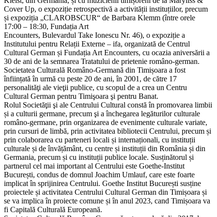
Kleist, din Germania, și cu muzicienii timișoreni de la Maryliss &
Cover Up, o expoziție retrospectivă a activității instituțiilor, precum
și expoziția „CLAROBSCUR“ de Barbara Klemm (între orele
17:00 – 18:30, Fundația Art
Encounters, Bulevardul Take Ionescu Nr. 46), o expoziție a
Institutului pentru Relații Externe – ifa, organizată de Centrul
Cultural German și Fundația Art Encounters, cu ocazia aniversării a
30 de ani de la semnarea Tratatului de prietenie româno-german.
Societatea Culturală Româno-Germană din Timișoara a fost
înființată în urmă cu peste 20 de ani, în 2001, de către 17
personalităţi ale vieţii publice, cu scopul de a crea un Centru
Cultural German pentru Timişoara şi pentru Banat.
Rolul Societăţii şi ale Centrului Cultural constă în promovarea limbii
și a culturii germane, precum şi a închegarea legăturilor culturale
româno-germane, prin organizarea de evenimente culturale variate,
prin cursuri de limbă, prin activitatea bibliotecii Centrului, precum și
prin colaborarea cu parteneri locali și internaționali, cu instituții
culturale și de învățământ, cu centre și instituții din România și din
Germania, precum și cu instituții publice locale. Susținătorul și
partnerul cel mai important al Centrului este Goethe-Institut
București, condus de domnul Joachim Umlauf, care este foarte
implicat în sprijinirea Centrului. Goethe Institut București susține
proiectele și activitatea Centrului Cultural German din Timișoara și
se va implica în proiecte comune și în anul 2023, cand Timișoara va
fi Capitală Culturală Europeană.