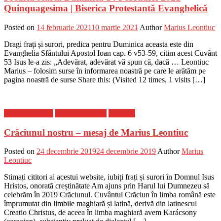
Quinquagesima | Biserica Protestantă Evanghelică
Posted on
14 februarie 2021
10 martie 2021
Author
Marius Leontiuc
Dragi frați și surori, predica pentru Duminica aceasta este din
Evanghelia Sfântului Apostol Ioan cap. 6 v53-59, citim acest Cuvânt
53 Isus le-a zis: „Adevărat, adevărat vă spun că, dacă … Leontiuc
Marius – folosim surse în informarea noastră pe care le arătăm pe
pagina noastră de surse Share this: (Visited 12 times, 1 visits […]
Breaking News
Cultura - Religie
Editorial
Crăciunul nostru – mesaj de Marius Leontiuc
Posted on
24 decembrie 2019
24 decembrie 2019
Author
Marius
Leontiuc
Stimați cititori ai acestui website, iubiți frați și surori în Domnul Isus
Hristos, onorată creștinătate Am ajuns prin Harul lui Dumnezeu să
celebrăm în 2019 Crăciunul. Cuvântul Crăciun în limba română este
împrumutat din limbile maghiară și latină, derivă din latinescul
Creatio Christus, de aceea în limba maghiară avem Karácsony