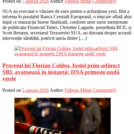
Posted on
7 august 2026
Author
Vidjean Mihai
Comment(0)
SUA au executat o vânzare de euro pentru a achiziționa yeni, fără a
informa în prealabil Banca Centrală Europeană, o mișcare aflată abia
după ce tranzacția fusese finalizată, conform unor surse menționate
de publicația Financial Times. Christine Lagarde, președinta BCE, și
Scott Bessent, secretarul Trezoreriei SUA, au discutat despre această
intervenție sâmbătă, potrivit uneia dintre […]
Procesul lui Florian Coldea, fostul prim-adjunct
SRI, avansează în instanță: DNA primește undă
verde
Posted on
5 august 2026
Author
Vidjean Mihai
Comment(0)