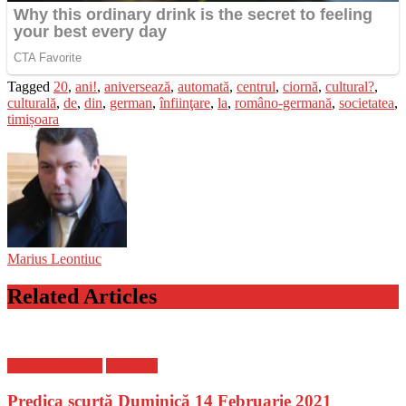
Tagged
20
,
ani!
,
aniversează
,
automată
,
centrul
,
ciornă
,
cultural?
,
culturală
,
de
,
din
,
german
,
înfiinţare
,
la
,
româno-germană
,
societatea
,
timișoara
Marius Leontiuc
Related Articles
Cultura - Religie
Flux-stiri
Predica scurtă Duminică 14 Februarie 2021