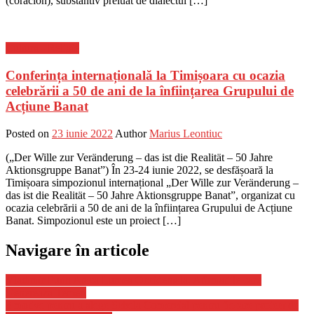
(coracion), substantiv preluat de dialectul […]
Cultura - Religie
Conferința internațională la Timișoara cu ocazia
celebrării a 50 de ani de la înființarea Grupului de
Acțiune Banat
Posted on
23 iunie 2022
Author
Marius Leontiuc
(„Der Wille zur Veränderung – das ist die Realität – 50 Jahre
Aktionsgruppe Banat”) În 23-24 iunie 2022, se desfășoară la
Timișoara simpozionul internațional „Der Wille zur Veränderung –
das ist die Realität – 50 Jahre Aktionsgruppe Banat”, organizat cu
ocazia celebrării a 50 de ani de la înființarea Grupului de Acțiune
Banat. Simpozionul este un proiect […]
Navigare în articole
Vladimir Putin Ataca Lumea Occidentala, Afirmatiile care
Genereaza Temeri
3 motive pentru a alege Schela Comercial pentru fiecare proiect de