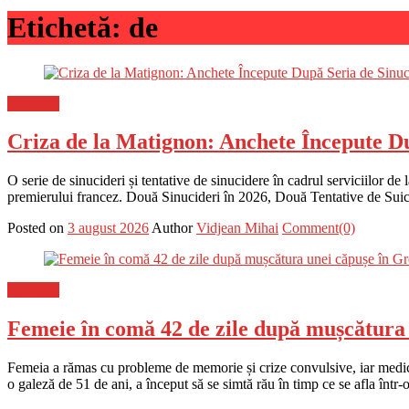
Etichetă:
de
Flux-stiri
Criza de la Matignon: Anchete Începute Dup
O serie de sinucideri și tentative de sinucidere în cadrul serviciilor d
premierului francez. Două Sinucideri în 2026, Două Tentative de Suici
Posted on
3 august 2026
Author
Vidjean Mihai
Comment(0)
Flux-stiri
Femeie în comă 42 de zile după mușcătura 
Femeia a rămas cu probleme de memorie și crize convulsive, iar medicii 
o galeză de 51 de ani, a început să se simtă rău în timp ce se afla într