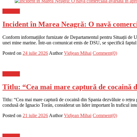
Flux-stiri
Incident în Marea Neagră: O navă comercia
Conform informațiilor furnizate de Departamentul pentru Situații de Ur
unei mine marine. Într-un comunicat emis de DSU, se specifică faptul 
Posted on
24 iulie 2026
Author
Vidjean Mihai
Comment(0)
Flux-stiri
Titlu: “Cea mai mare captură de cocaină di
Titlu: “Cea mai mare captură de cocaină din Spania dezvăluie o rețea g
condusă de Ignacio Torán, considerat un lider important în traficul int
Posted on
21 iulie 2026
Author
Vidjean Mihai
Comment(0)
Flux-stiri