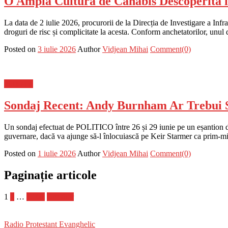
O Amplă Cultură de Canabis Descoperită î
La data de 2 iulie 2026, procurorii de la Direcția de Investigare a Inf
droguri de risc și complicitate la acesta. Conform anchetatorilor, unul d
Posted on
3 iulie 2026
Author
Vidjean Mihai
Comment(0)
Flux-stiri
Sondaj Recent: Andy Burnham Ar Trebui S
Un sondaj efectuat de POLITICO între 26 și 29 iunie pe un eșantion d
guvernare, dacă va ajunge să-l înlocuiască pe Keir Starmer ca prim-min
Posted on
1 iulie 2026
Author
Vidjean Mihai
Comment(0)
Paginație articole
1
2
…
1.061
Următor
Radio Protestant Evanghelic