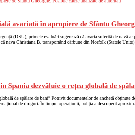
lă avariată în apropiere de Sfântu Gheorghe
gență (DSU), primele evaluări sugerează că avaria suferită de navă ar pu
că nava Christiana B, transportând cărbune din Norfolk (Statele Unite)
n Spania dezvăluie o rețea globală de spăla
lobală de spălare de bani” Potrivit documentelor de anchetă obținute de
ernațional de droguri. În timpul operațiunii, poliția a descoperit aproxi