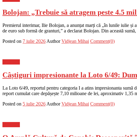
Bolojan: „Trebuie să atragem peste 4.5 mi
Premierul interimar, Ilie Bolojan, a anunțat marți că „în lunile iulie
de euro sub formă de granturi,” a declarat Bolojan. Din această sumă, „s
Posted on
7 iulie 2026
Author
Vidjean Mihai
Comment(0)
Flux-stiri
Câștiguri impresionante la Loto 6/49: Dumi
La Loto 6/49, reportul pentru categoria I a atins impresionanta sumă 
report cumulat care depășește 7,10 milioane de lei, aproximativ 1,35 
Posted on
5 iulie 2026
Author
Vidjean Mihai
Comment(0)
Flux-stiri