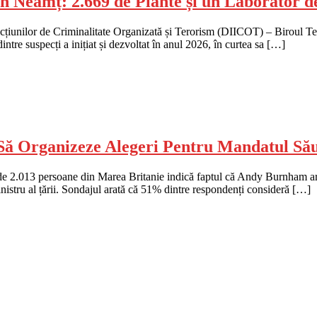
n Neamț: 2.669 de Plante și un Laborator 
racțiunilor de Criminalitate Organizată și Terorism (DIICOT) – Biroul Ter
intre suspecți a inițiat și dezvoltat în anul 2026, în curtea sa […]
ă Organizeze Alegeri Pentru Mandatul Său 
e 2.013 persoane din Marea Britanie indică faptul că Andy Burnham ar t
istru al țării. Sondajul arată că 51% dintre respondenți consideră […]