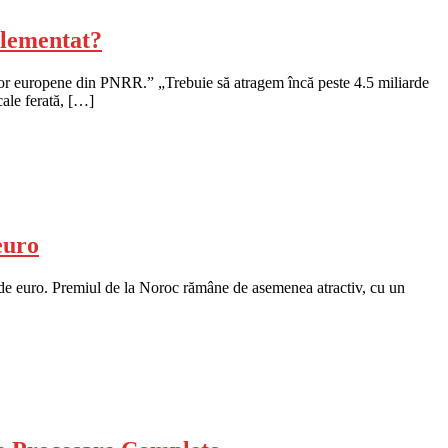
plementat?
urilor europene din PNRR.” „Trebuie să atragem încă peste 4.5 miliarde
cale ferată, […]
euro
e de euro. Premiul de la Noroc rămâne de asemenea atractiv, cu un