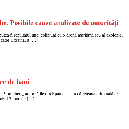
. Posibile cauze analizate de autorități
tea fi rezultatul unei coliziuni cu o dronă maritimă sau al exploziei
 către Ucraina, a […]
re de bani
 Bloomberg, autoritățile din Spania susțin că rețeaua criminală era
mativ 13 tone de […]