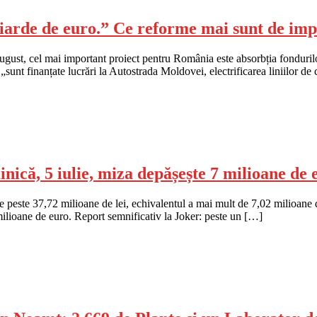
liarde de euro.” Ce reforme mai sunt de im
 și august, cel mai important proiect pentru România este absorbția fond
unt finanțate lucrări la Autostrada Moldovei, electrificarea liniilor de 
nică, 5 iulie, miza depășește 7 milioane de 
de peste 37,72 milioane de lei, echivalentul a mai mult de 7,02 milioan
milioane de euro. Report semnificativ la Joker: peste un […]