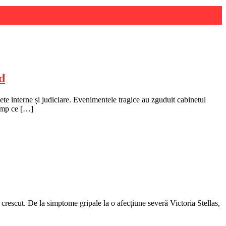
d
hete interne și judiciare. Evenimentele tragice au zguduit cabinetul
timp ce […]
crescut. De la simptome gripale la o afecțiune severă Victoria Stellas,