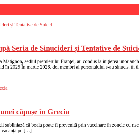
ă Seria de Sinucideri și Tentative de Suici
e la Matignon, sediul premierului Franței, au condus la inițierea unor anc
d în 2025 În martie 2026, doi membri ai personalului s-au sinucis, în 
unei căpușe în Grecia
subliniază că boala poate fi prevenită prin vaccinare în zonele cu risc 
-o vacanță pe […]