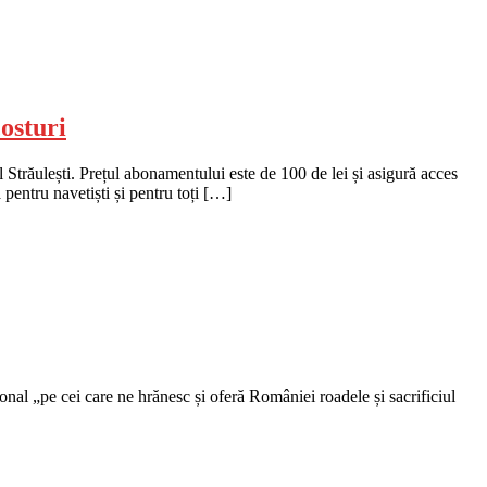
osturi
trăulești. Prețul abonamentului este de 100 de lei și asigură acces
pentru navetiști și pentru toți […]
nal „pe cei care ne hrănesc și oferă României roadele și sacrificiul