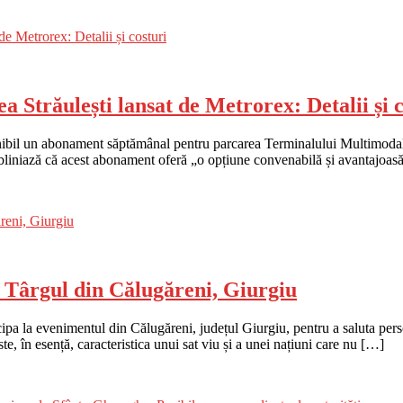
Străulești lansat de Metrorex: Detalii și c
nibil un abonament săptămânal pentru parcarea Terminalului Multimodal S
ubliniază că acest abonament oferă „o opțiune convenabilă și avantajoasă 
 Târgul din Călugăreni, Giurgiu
pa la evenimentul din Călugăreni, județul Giurgiu, pentru a saluta perso
te, în esență, caracteristica unui sat viu și a unei națiuni care nu […]