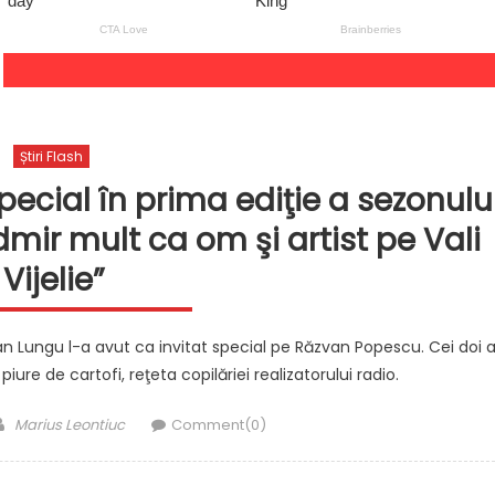
Știri Flash
pecial în prima ediţie a sezonulu
admir mult ca om şi artist pe Vali
Vijelie”
fan Lungu l-a avut ca invitat special pe Răzvan Popescu. Cei doi 
ure de cartofi, reţeta copilăriei realizatorului radio.
Author
Marius Leontiuc
Comment(0)