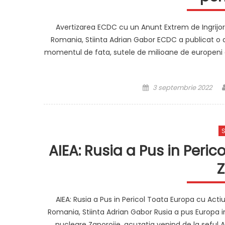
Avertizarea ECDC cu un Anunt Extrem de Ingrijora
Romania, Stiinta Adrian Gabor ECDC a publicat o a
momentul de fata, sutele de milioane de europeni ca
Posted
3 septembrie 2022
on
S
AIEA: Rusia a Pus in Peric
Z
AIEA: Rusia a Pus in Pericol Toata Europa cu Actiu
Romania, Stiinta Adrian Gabor Rusia a pus Europa in
nucleare Zaporojie, acuzatia venind de la seful A