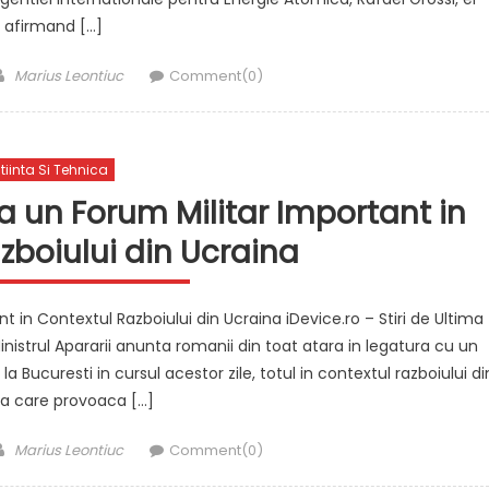
afirmand […]
Author
Marius Leontiuc
Comment(0)
tiinta Si Tehnica
ta un Forum Militar Important in
zboiului din Ucraina
t in Contextul Razboiului din Ucraina iDevice.ro – Stiri de Ultima
nistrul Apararii anunta romanii din toat atara in legatura cu un
 Bucuresti in cursul acestor zile, totul in contextul razboiului di
na care provoaca […]
Author
Marius Leontiuc
Comment(0)