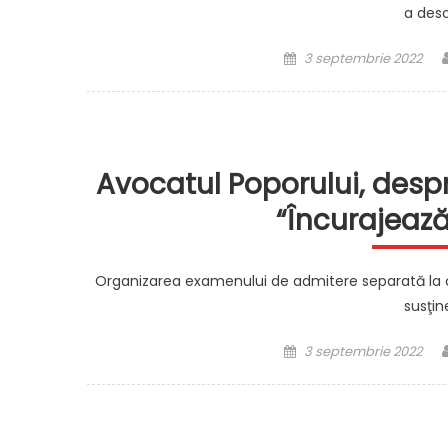
a desc
Posted
3 septembrie 2022
on
Avocatul Poporului, despr
“Încurajeaz
Organizarea examenului de admitere separată la coleg
susţin
Posted
3 septembrie 2022
on