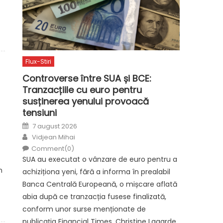
Flux-Stiri
Controverse între SUA și BCE:
Tranzacțiile cu euro pentru
susținerea yenului provoacă
tensiuni
Posted
7 august 2026
on
Author
Vidjean Mihai
Comment(0)
SUA au executat o vânzare de euro pentru a
n
achiziționa yeni, fără a informa în prealabil
Banca Centrală Europeană, o mișcare aflată
abia după ce tranzacția fusese finalizată,
conform unor surse menționate de
publicația Financial Times. Christine Lagarde,