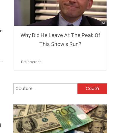
ca
a
Caută
după:
i