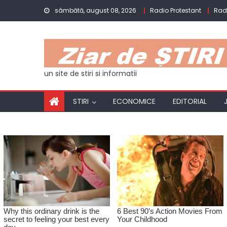
Skip
sâmbătă, august 08, 2026
Radio Protestant
Rad
to
content
un site de stiri si informatii
STIRI
ECONOMICE
EDITORIAL