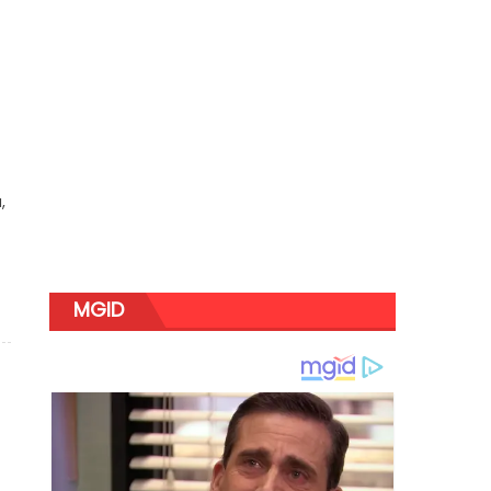
,
MGID