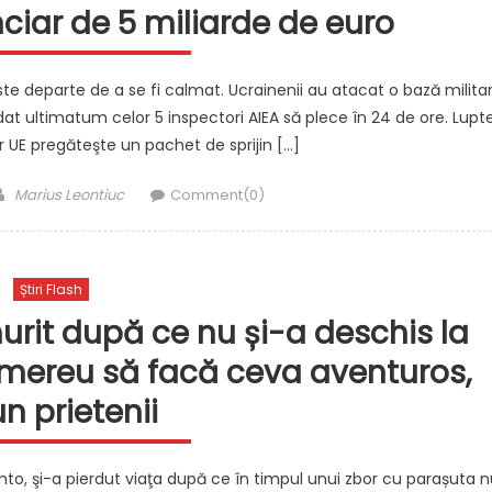
nciar de 5 miliarde de euro
 este departe de a se fi calmat. Ucrainenii au atacat o bază milita
 dat ultimatum celor 5 inspectori AIEA să plece în 24 de ore. Lupt
ar UE pregăteşte un pachet de sprijin […]
Author
Marius Leontiuc
Comment(0)
Știri Flash
urit după ce nu și-a deschis la
 mereu să facă ceva aventuros,
n prietenii
onto, şi-a pierdut viaţa după ce în timpul unui zbor cu parașuta n