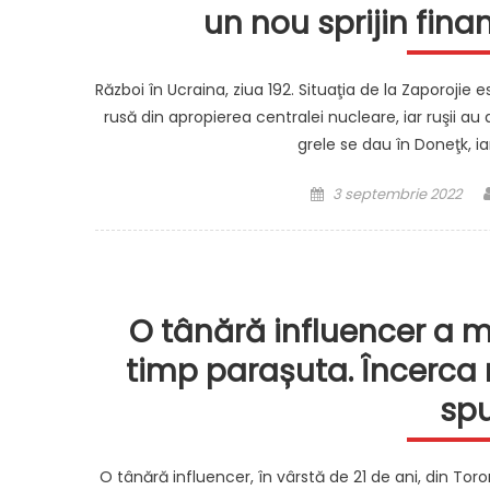
un nou sprijin fina
Război în Ucraina, ziua 192. Situaţia de la Zaporojie
rusă din apropierea centralei nucleare, iar ruşii au
grele se dau în Doneţk, i
Posted
3 septembrie 2022
on
O tânără influencer a m
timp parașuta. Încerca
spu
O tânără influencer, în vârstă de 21 de ani, din Tor