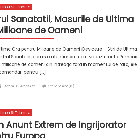
tiinta Si Tehnica
rul Sanatatii, Masurile de Ultima
Milioane de Oameni
 Ultima Ora pentru Milioane de Oameni iDevice.ro – Stiri de Ultima
istrul Sanatatii a emis o atentionare care vizeaza toata Romania
 milioane de oameni din intreaga tara in momentul de fata, ele
ecomandari pentru […]
Author
Marius Leontiuc
Comment(0)
tiinta Si Tehnica
 Anunt Extrem de Ingrijorator
tru Europa