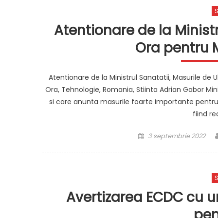
S
Atentionare de la Minist
Ora pentru 
Atentionare de la Ministrul Sanatatii, Masurile de
Ora, Tehnologie, Romania, Stiinta Adrian Gabor Min
si care anunta masurile foarte importante pentru
fiind r
Posted
3 septembrie 2022
on
S
Avertizarea ECDC cu un
pen