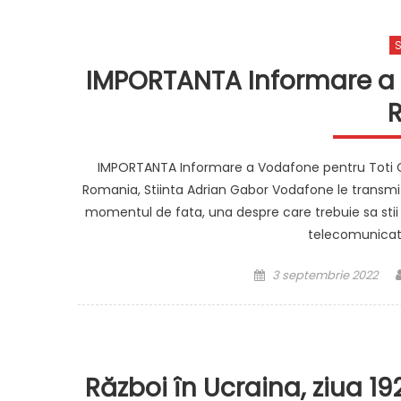
S
IMPORTANTA Informare a V
IMPORTANTA Informare a Vodafone pentru Toti Clie
Romania, Stiinta Adrian Gabor Vodafone le transmite
momentul de fata, una despre care trebuie sa stii a
telecomunicatii
Posted
3 septembrie 2022
on
Război în Ucraina, ziua 1