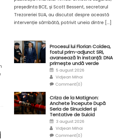
președinta BCE, și Scott Bessent, secretarul
Trezoreriei SUA, au discutat despre această
intervenție sâmbătă, potrivit uneia dintre […]
n
Procesul lui Florian Coldea,
fostul prim-adjunct SRI,
avansează în instanță: DNA
primește undă verde
n
Posted
5 august 2026
on
e
Author
Vidjean Mihai
Comment(0)
Criza de la Matignon:
Anchete Începute După
Seria de Sinucideri și
Tentative de Suicid
Posted
3 august 2026
on
Author
Vidjean Mihai
i
Comment(0)