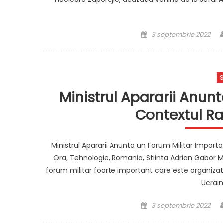
Posted
3 septembrie 2022
on
S
Ministrul Apararii Anun
Contextul Ra
Ministrul Apararii Anunta un Forum Militar Importan
Ora, Tehnologie, Romania, Stiinta Adrian Gabor Mi
forum militar foarte important care este organizat la
Ucrai
Posted
3 septembrie 2022
on