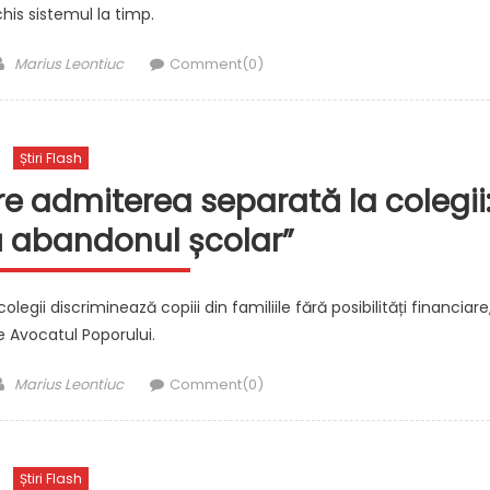
his sistemul la timp.
Author
Marius Leontiuc
Comment(0)
Știri Flash
e admiterea separată la colegii
ă abandonul școlar”
ii discriminează copiii din familiile fără posibilități financiare
e Avocatul Poporului.
Author
Marius Leontiuc
Comment(0)
Știri Flash