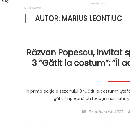
AUTOR:
MARIUS LEONTIUC
Răzvan Popescu, invitat s
3 “Gătit la costum”: “Îl 
În prima ediţie a sezonului 3 “Gătit la costum”, Şte
gătit împreună chifteluţe marinate şi pi
Posted
3 septembrie 2022
on