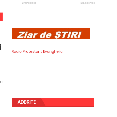
i
Radio Protestant Evanghelic
au
ADBRITE