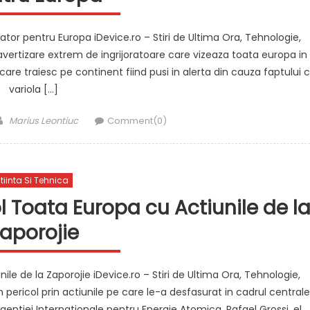
tor pentru Europa iDevice.ro – Stiri de Ultima Ora, Tehnologie,
vertizare extrem de ingrijoratoare care vizeaza toata europa in
re traiesc pe continent fiind pusi in alerta din cauza faptului 
variola […]
Author
Marius Leontiuc
Comment(0)
tiinta Si Tehnica
ol Toata Europa cu Actiunile de l
aporojie
nile de la Zaporojie iDevice.ro – Stiri de Ultima Ora, Tehnologie,
 pericol prin actiunile pe care le-a desfasurat in cadrul centrale
gentiei Internationale pentru Energie Atomica, Rafael Grossi, el