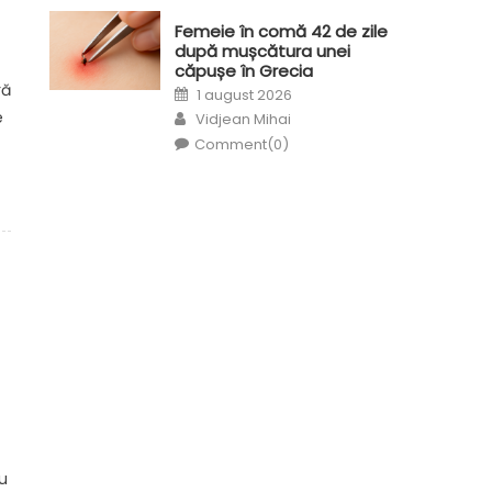
Femeie în comă 42 de zile
după mușcătura unei
căpușe în Grecia
Posted
ră
1 august 2026
on
Author
e
Vidjean Mihai
Comment(0)
u