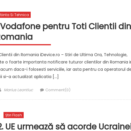
tiinta Si Tehnica
odafone pentru Toti Clientii di
Romania
ntii din Romania iDevice.ro – Stiri de Ultima Ora, Tehnologie,
 o foarte importanta notificare tuturor clientilor din Romania i
cum daca-i folosesti serviciile, iar asta pentru ca operatorul d
 si-a actualizat aplicatia […]
Author
Marius Leontiuc
Comment(0)
Știri Flash
92. UE urmează să acorde Ucraine