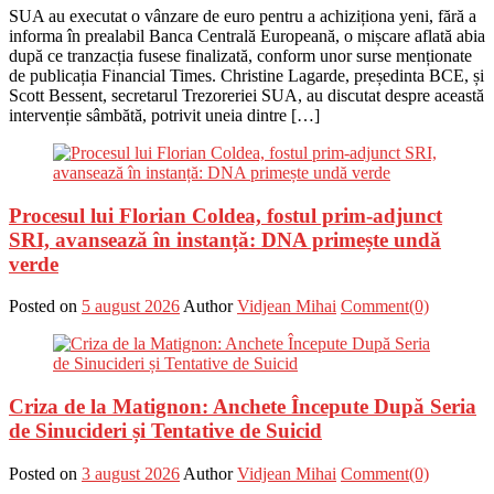
SUA au executat o vânzare de euro pentru a achiziționa yeni, fără a
informa în prealabil Banca Centrală Europeană, o mișcare aflată abia
după ce tranzacția fusese finalizată, conform unor surse menționate
de publicația Financial Times. Christine Lagarde, președinta BCE, și
Scott Bessent, secretarul Trezoreriei SUA, au discutat despre această
intervenție sâmbătă, potrivit uneia dintre […]
Procesul lui Florian Coldea, fostul prim-adjunct
SRI, avansează în instanță: DNA primește undă
verde
Posted on
5 august 2026
Author
Vidjean Mihai
Comment(0)
Criza de la Matignon: Anchete Începute După Seria
de Sinucideri și Tentative de Suicid
Posted on
3 august 2026
Author
Vidjean Mihai
Comment(0)