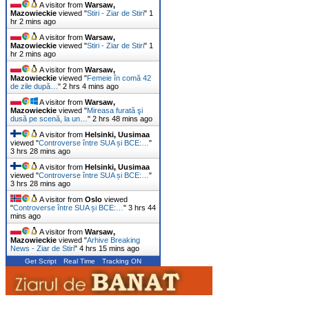
A visitor from
Warsaw,
Mazowieckie
viewed "
Stiri - Ziar de Stiri
"
1
hr 2 mins ago
A visitor from
Warsaw,
Mazowieckie
viewed "
Stiri - Ziar de Stiri
"
1
hr 2 mins ago
A visitor from
Warsaw,
Mazowieckie
viewed "
Femeie în comă 42
de zile după…
"
2 hrs 4 mins ago
A visitor from
Warsaw,
Mazowieckie
viewed "
Mireasa furată şi
dusă pe scenă, la un…
"
2 hrs 48 mins ago
A visitor from
Helsinki, Uusimaa
viewed "
Controverse între SUA și BCE:…
"
3 hrs 28 mins ago
A visitor from
Helsinki, Uusimaa
viewed "
Controverse între SUA și BCE:…
"
3 hrs 28 mins ago
A visitor from
Oslo
viewed
"
Controverse între SUA și BCE:…
"
3 hrs 44
mins ago
A visitor from
Warsaw,
Mazowieckie
viewed "
Arhive Breaking
News - Ziar de Stiri
"
4 hrs 15 mins ago
Get Script
Real Time
Tracking ON