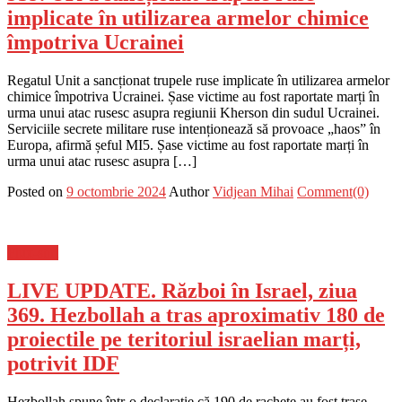
implicate în utilizarea armelor chimice
împotriva Ucrainei
Regatul Unit a sancționat trupele ruse implicate în utilizarea armelor
chimice împotriva Ucrainei. Șase victime au fost raportate marți în
urma unui atac rusesc asupra regiunii Kherson din sudul Ucrainei.
Serviciile secrete militare ruse intenționează să provoace „haos” în
Europa, afirmă șeful MI5. Șase victime au fost raportate marți în
urma unui atac rusesc asupra […]
Posted on
9 octombrie 2024
Author
Vidjean Mihai
Comment(0)
Flux-stiri
LIVE UPDATE. Război în Israel, ziua
369. Hezbollah a tras aproximativ 180 de
proiectile pe teritoriul israelian marți,
potrivit IDF
Hezbollah spune într-o declarație că 190 de rachete au fost trase