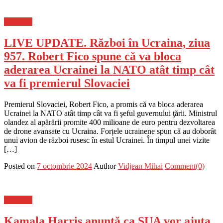
Flux-stiri
LIVE UPDATE. Război în Ucraina, ziua
957. Robert Fico spune că va bloca
aderarea Ucrainei la NATO atât timp cât
va fi premierul Slovaciei
Premierul Slovaciei, Robert Fico, a promis că va bloca aderarea
Ucrainei la NATO atât timp cât va fi şeful guvernului ţării. Ministrul
olandez al apărării promite 400 milioane de euro pentru dezvoltarea
de drone avansate cu Ucraina. Forțele ucrainene spun că au doborât
unui avion de război rusesc în estul Ucrainei. În timpul unei vizite
[…]
Posted on
7 octombrie 2024
Author
Vidjean Mihai
Comment(0)
Flux-stiri
Kamala Harris anunță ca SUA vor ajuta