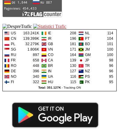
US
163.241K
IE
208
NL
114
CN
139.399K
IR
196
PT
104
PL
32.279K
GB
181
BD
101
SG
1.806K
VN
171
JM
100
RU
897
CO
164
GM
100
FR
658
CA
139
JP
98
RO
448
BR
130
TR
96
DE
396
IN
127
NZ
96
NO
340
UA
116
PS
95
FI
322
HU
115
PK
95
Total: 351.127K
-
Tracking ON