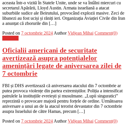
aceasta într-o vizită în Statele Unite, unde se va întâlni miercuri cu
secretarul Apărării, Lloyd Austin. Armata israeliană a atacat
suburbiile sudice ale Beirutului, provocând explozii masive. Zeci de
libanezi au fost uciși și răniți ieri. Organizația Aviației Civile din Iran
a anunțat că zborurile din […]
Posted on
7 octombrie 2024
Author
Vidjean Mihai
Comment(0)
Flux-stiri
Oficialii americani de securitate
avertizează asupra potențialelor
amenințări legate de aniversarea zilei de
7 octombrie
FBI și DHS avertizează că aniversarea atacului din 7 octombrie ar
putea provoca violențe din partea extremiștilor. Poliția a intensificat
patrulele la instituțiile evreiești și musulmane. „Lupii singuratici”
reprezintă o provocare majoră pentru forțele de ordine. Următoarea
aniversare a unui an de la atacul terorist devastator din 7 octombrie
asupra Israelului de către Hamas, precum […]
Posted on
7 octombrie 2024
Author
Vidjean Mihai
Comment(0)