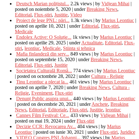
Deutsch Marian polițistul...
2.2k views
|
by
Vidjean Mihai
|
posted on noiembrie 5, 2020
|
under
Breaking News
,
Editorial
,
Flux-stiri
,
Justitie
,
Video
Proiect de lege PNL: pări...
1.3k views
|
by
Marius Leontiuc
|
posted on aprilie 10, 2021
|
under
Editorial
,
Flux-stiri
,
Medicale
Endolex Active: O Soluție...
1k views
|
by
Marius Leontiuc
|
posted on aprilie 29, 2025
|
under
Actualitate
,
Editorial
,
Flux-
stiri
,
leontiuc
,
Medicale
,
Stiinta si tehnica
Mafia finlandeză din serv...
849 views
|
by
Marius Leontiuc
|
posted on septembrie 15, 2020
|
under
Breaking News
,
Editorial
,
Flux-stiri
,
Justitie
Societatea Culturală Româ...
774 views
|
by
Marius Leontiuc
|
posted on octombrie 28, 2022
|
under
Cultura - Religie
Tinu Leontiuc a plecat la...
461 views
|
by
Marius Leontiuc
|
posted on aprilie 7, 2020
|
under
Breaking News
,
Cultura -
Religie
,
Eveniment
,
Flux-stiri
Denunț Public asupra unui...
440 views
|
by
Marius Leontiuc
|
posted on decembrie 20, 2021
|
under
Anchete
,
Breaking
News
,
Editorial
,
Editoriale
,
Flux-stiri
,
Justitie
,
leontiuc
Cannes Film Festival: Ce...
433 views
|
by
Vidjean Mihai
|
posted on mai 19, 2024
|
under
Flux-stiri
Decizie CCR: Revocarea Av...
404 views
|
by
Marius
Leontiuc
|
posted on iunie 30, 2021
|
under
Flux-stiri
,
Juridice
VIDEO Congres PNL/Iohanni...
397 views
|
by
Marius