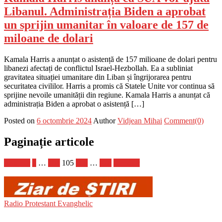
Libanul. Administrația Biden a aprobat
un sprijin umanitar în valoare de 157 de
miloane de dolari
Kamala Harris a anunțat o asistență de 157 milioane de dolari pentru
libanezi afectați de conflictul Israel-Hezbollah. Ea a subliniat
gravitatea situației umanitare din Liban și îngrijorarea pentru
securitatea civililor. Harris a promis că Statele Unite vor continua să
sprijine nevoile umanității din regiune. Kamala Harris a anunțat că
administrația Biden a aprobat o asistență […]
Posted on
6 octombrie 2024
Author
Vidjean Mihai
Comment(0)
Paginație articole
Anterior
1
…
104
105
106
…
728
Următor
Radio Protestant Evanghelic