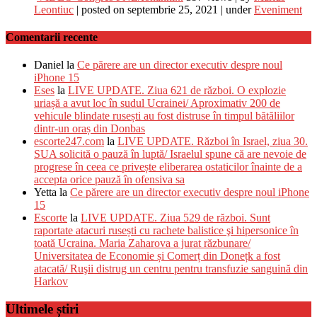
Leontiuc
|
posted on septembrie 25, 2021
|
under
Eveniment
Comentarii recente
Daniel
la
Ce părere are un director executiv despre noul
iPhone 15
Eses
la
LIVE UPDATE. Ziua 621 de război. O explozie
uriașă a avut loc în sudul Ucrainei/ Aproximativ 200 de
vehicule blindate rusești au fost distruse în timpul bătăliilor
dintr-un oraș din Donbas
escorte247.com
la
LIVE UPDATE. Război în Israel, ziua 30.
SUA solicită o pauză în luptă/ Israelul spune că are nevoie de
progrese în ceea ce privește eliberarea ostaticilor înainte de a
accepta orice pauză în ofensiva sa
Yetta
la
Ce părere are un director executiv despre noul iPhone
15
Escorte
la
LIVE UPDATE. Ziua 529 de război. Sunt
raportate atacuri rusești cu rachete balistice şi hipersonice în
toată Ucraina. Maria Zaharova a jurat răzbunare/
Universitatea de Economie și Comerț din Donețk a fost
atacată/ Ruşii distrug un centru pentru transfuzie sanguină din
Harkov
Ultimele știri