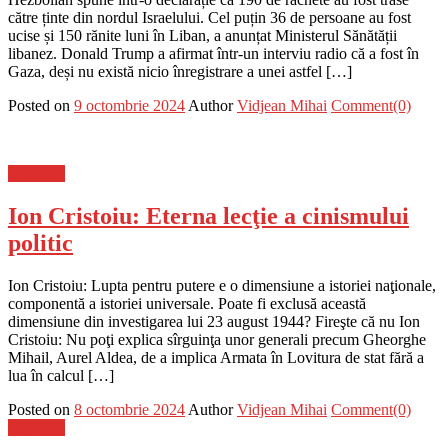
către ținte din nordul Israelului. Cel puțin 36 de persoane au fost
ucise și 150 rănite luni în Liban, a anunțat Ministerul Sănătății
libanez. Donald Trump a afirmat într-un interviu radio că a fost în
Gaza, deși nu există nicio înregistrare a unei astfel […]
Posted on
9 octombrie 2024
Author
Vidjean Mihai
Comment(0)
Flux-stiri
Ion Cristoiu: Eterna lecţie a cinismului
politic
Ion Cristoiu: Lupta pentru putere e o dimensiune a istoriei naţionale,
componentă a istoriei universale. Poate fi exclusă această
dimensiune din investigarea lui 23 august 1944? Fireşte că nu Ion
Cristoiu: Nu poţi explica sîrguinţa unor generali precum Gheorghe
Mihail, Aurel Aldea, de a implica Armata în Lovitura de stat fără a
lua în calcul […]
Posted on
8 octombrie 2024
Author
Vidjean Mihai
Comment(0)
Flux-stiri