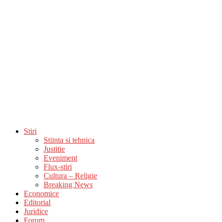
Stiri
Stiinta si tehnica
Justitie
Eveniment
Flux-stiri
Cultura – Religie
Breaking News
Economice
Editorial
Juridice
Forum