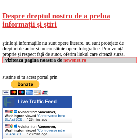
Despre dreptul nostru de a prelua
informații şi ştiri
știrile și informațiile nu sunt opere literare, nu sunt protejate de
drepturi de autor și nu constituie opere fotografice. Prin voință
proprie și respect față de autor, oferim linkul care citează sursa.
viziteaza pagina noastra de
newsnet.ro
sustine si tu acest portal prin
Live Traffic Feed
A visitor from
Vancouver,
Washington
viewed "
Controverse între
SUA și BCE:…
"
28 mins ago
A visitor from
Vancouver,
Washington
viewed "
Controverse între
SUA și BCE:…
"
28 mins ago