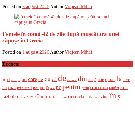
Posted on
3 august 2026
Author
Vidjean Mihai
Femeie în comă 42 de zile după mușcătura unei
căpușe în Grecia
Posted on
1 august 2026
Author
Vidjean Mihai
Etichete
de
a
din
la
cu
care
ce
că
au
fost
live
după
este
al
fi
ani!
ar
despre
pentru
o
pe
romania
mai
nu
ministrul
rusia
lui
noi
români
putin
ora
în
și
un
să
ucraina
război
se
update
ziua
va
sunt
sua:
ultima
vor