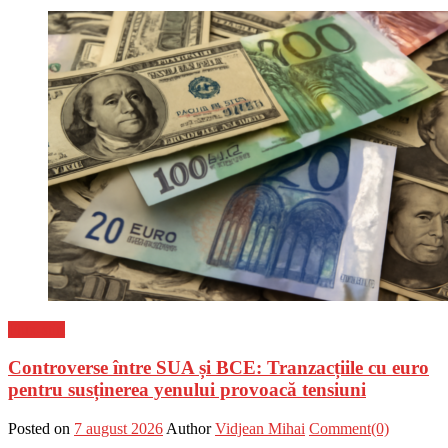
Flux-stiri
Controverse între SUA și BCE: Tranzacțiile cu euro
pentru susținerea yenului provoacă tensiuni
Posted on
7 august 2026
Author
Vidjean Mihai
Comment(0)