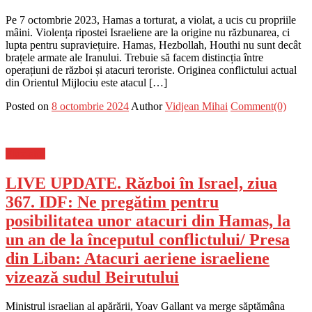
Pe 7 octombrie 2023, Hamas a torturat, a violat, a ucis cu propriile
mâini. Violența ripostei Israeliene are la origine nu răzbunarea, ci
lupta pentru supraviețuire. Hamas, Hezbollah, Houthi nu sunt decât
brațele armate ale Iranului. Trebuie să facem distincția între
operațiuni de război și atacuri teroriste. Originea conflictului actual
din Orientul Mijlociu este atacul […]
Posted on
8 octombrie 2024
Author
Vidjean Mihai
Comment(0)
Flux-stiri
LIVE UPDATE. Război în Israel, ziua
367. IDF: Ne pregătim pentru
posibilitatea unor atacuri din Hamas, la
un an de la începutul conflictului/ Presa
din Liban: Atacuri aeriene israeliene
vizează sudul Beirutului
Ministrul israelian al apărării, Yoav Gallant va merge săptămâna