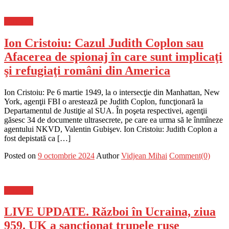
Flux-stiri
Ion Cristoiu: Cazul Judith Coplon sau
Afacerea de spionaj în care sunt implicaţi
şi refugiaţi români din America
Ion Cristoiu: Pe 6 martie 1949, la o intersecţie din Manhattan, New
York, agenţii FBI o arestează pe Judith Coplon, funcţionară la
Departamentul de Justiţie al SUA. În poşeta respectivei, agenţii
găsesc 34 de documente ultrasecrete, pe care ea urma să le înmîneze
agentului NKVD, Valentin Gubişev. Ion Cristoiu: Judith Coplon a
fost depistată ca […]
Posted on
9 octombrie 2024
Author
Vidjean Mihai
Comment(0)
Flux-stiri
LIVE UPDATE. Război în Ucraina, ziua
959. UK a sancționat trupele ruse