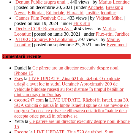
Denunț Public asupra unui...
440 views
|
by
Marius Leontiuc
|
posted on decembrie 20, 2021
|
under
Anchete
,
Breaking
News
,
Editorial
,
Editoriale
,
Flux-stiri
,
Justitie
,
leontiuc
Cannes Film Festival: Ce...
433 views
|
by
Vidjean Mihai
|
posted on mai 19, 2024
|
under
Flux-stiri
Decizie CCR: Revocarea Av...
404 views
|
by
Marius
Leontiuc
|
posted on iunie 30, 2021
|
under
Flux-stiri
,
Juridice
VIDEO Congres PNL/Iohanni...
397 views
|
by
Marius
Leontiuc
|
posted on septembrie 25, 2021
|
under
Eveniment
Comentarii recente
Daniel
la
Ce părere are un director executiv despre noul
iPhone 15
Eses
la
LIVE UPDATE. Ziua 621 de război. O explozie
uriașă a avut loc în sudul Ucrainei/ Aproximativ 200 de
vehicule blindate rusești au fost distruse în timpul bătăliilor
dintr-un oraș din Donbas
escorte247.com
la
LIVE UPDATE. Război în Israel, ziua 30.
SUA solicită o pauză în luptă/ Israelul spune că are nevoie de
progrese în ceea ce privește eliberarea ostaticilor înainte de a
accepta orice pauză în ofensiva sa
Yetta
la
Ce părere are un director executiv despre noul iPhone
15
Escorte
la
LIVE UPDATE. Ziua 529 de război. Sunt