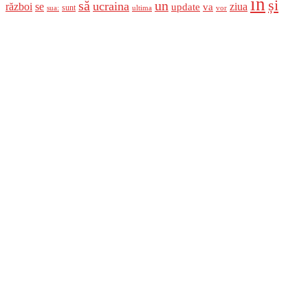
în
și
un
să
ucraina
război
se
update
ziua
va
sunt
sua:
ultima
vor