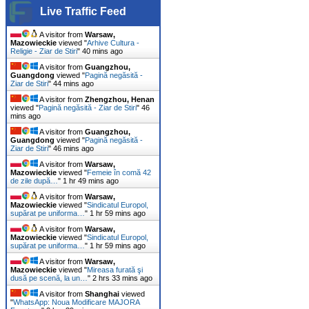
Live Traffic Feed
A visitor from
Warsaw,
Mazowieckie
viewed "
Arhive Cultura -
Religie - Ziar de Stiri
"
40 mins ago
A visitor from
Guangzhou,
Guangdong
viewed "
Pagină negăsită -
Ziar de Stiri
"
44 mins ago
A visitor from
Zhengzhou, Henan
viewed "
Pagină negăsită - Ziar de Stiri
"
47
mins ago
A visitor from
Guangzhou,
Guangdong
viewed "
Pagină negăsită -
Ziar de Stiri
"
47 mins ago
A visitor from
Warsaw,
Mazowieckie
viewed "
Femeie în comă 42
de zile după…
"
1 hr 49 mins ago
A visitor from
Warsaw,
Mazowieckie
viewed "
Sindicatul Europol,
supărat pe uniforma…
"
1 hr 59 mins ago
A visitor from
Warsaw,
Mazowieckie
viewed "
Sindicatul Europol,
supărat pe uniforma…
"
1 hr 59 mins ago
A visitor from
Warsaw,
Mazowieckie
viewed "
Mireasa furată şi
dusă pe scenă, la un…
"
2 hrs 33 mins ago
A visitor from
Shanghai
viewed
"
WhatsApp: Noua Modificare MAJORA