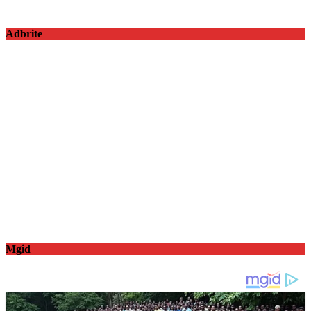
Adbrite
Mgid