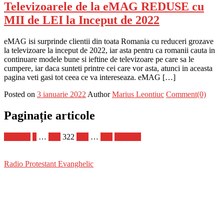
Televizoarele de la eMAG REDUSE cu
MII de LEI la Inceput de 2022
eMAG isi surprinde clientii din toata Romania cu reduceri grozave
la televizoare la inceput de 2022, iar asta pentru ca romanii cauta in
continuare modele bune si ieftine de televizoare pe care sa le
cumpere, iar daca sunteti printre cei care vor asta, atunci in aceasta
pagina veti gasi tot ceea ce va intereseaza. eMAG […]
Posted on
3 ianuarie 2022
Author
Marius Leontiuc
Comment(0)
Paginație articole
Anterior
1
…
321
322
323
…
430
Următor
Radio Protestant Evanghelic