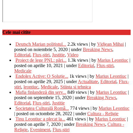
Cele mai citite
Deutsch Marian polițistul...
2.2k views
|
by
Vidjean Mihai
|
posted on noiembrie 5, 2020
|
under
Breaking News
,
Editorial
,
Flux-stiri
,
Justitie
,
Video
Proiect de lege PNL: pări...
1.3k views
|
by
Marius Leontiuc
|
posted on aprilie 10, 2021
|
under
Editorial
,
Flux-stiri
,
Medicale
Endolex Active: O Soluție...
1k views
|
by
Marius Leontiuc
|
posted on aprilie 29, 2025
|
under
Actualitate
,
Editorial
,
Flux-
stiri
,
leontiuc
,
Medicale
,
Stiinta si tehnica
Mafia finlandeză din serv...
849 views
|
by
Marius Leontiuc
|
posted on septembrie 15, 2020
|
under
Breaking News
,
Editorial
,
Flux-stiri
,
Justitie
Societatea Culturală Româ...
774 views
|
by
Marius Leontiuc
|
posted on octombrie 28, 2022
|
under
Cultura - Religie
Tinu Leontiuc a plecat la...
461 views
|
by
Marius Leontiuc
|
posted on aprilie 7, 2020
|
under
Breaking News
,
Cultura -
Religie
,
Eveniment
,
Flux-stiri