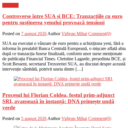
Flux-stiri
Controverse între SUA și BCE: Tranzacțiile cu euro
pentru susținerea yenului provoacă tensiuni
Posted on
7 august 2026
Author
Vidjean Mihai
Comment(0)
SUA au executat o vânzare de euro pentru a achiziționa yeni, fără a
informa în prealabil Banca Centrală Europeană, o mișcare aflată abia
după ce tranzacția fusese finalizată, conform unor surse menționate
de publicația Financial Times. Christine Lagarde, președinta BCE, și
Scott Bessent, secretarul Trezoreriei SUA, au discutat despre această
intervenție sâmbătă, potrivit uneia dintre […]
Procesul lui Florian Coldea, fostul prim-adjunct
SRI, avansează în instanță: DNA primește undă
verde
Posted on
5 august 2026
Author
Vidjean Mihai
Comment(0)