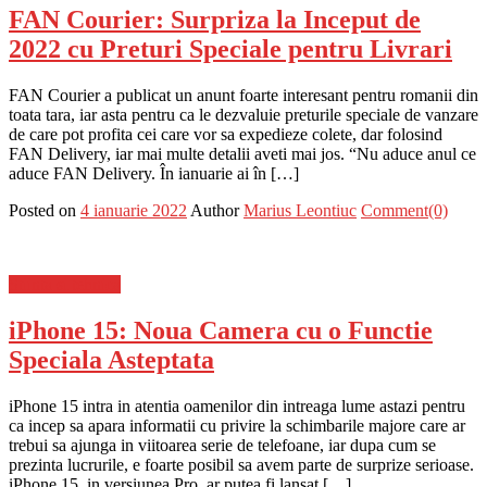
FAN Courier: Surpriza la Inceput de
2022 cu Preturi Speciale pentru Livrari
FAN Courier a publicat un anunt foarte interesant pentru romanii din
toata tara, iar asta pentru ca le dezvaluie preturile speciale de vanzare
de care pot profita cei care vor sa expedieze colete, dar folosind
FAN Delivery, iar mai multe detalii aveti mai jos. “Nu aduce anul ce
aduce FAN Delivery. În ianuarie ai în […]
Posted on
4 ianuarie 2022
Author
Marius Leontiuc
Comment(0)
Stiinta si tehnica
iPhone 15: Noua Camera cu o Functie
Speciala Asteptata
iPhone 15 intra in atentia oamenilor din intreaga lume astazi pentru
ca incep sa apara informatii cu privire la schimbarile majore care ar
trebui sa ajunga in viitoarea serie de telefoane, iar dupa cum se
prezinta lucrurile, e foarte posibil sa avem parte de surprize serioase.
iPhone 15, in versiunea Pro, ar putea fi lansat […]