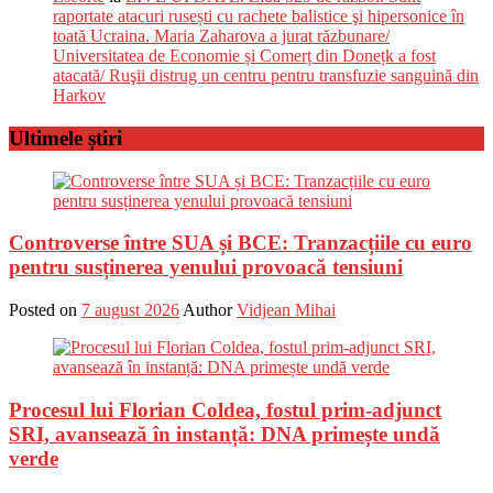
raportate atacuri rusești cu rachete balistice şi hipersonice în
toată Ucraina. Maria Zaharova a jurat răzbunare/
Universitatea de Economie și Comerț din Donețk a fost
atacată/ Ruşii distrug un centru pentru transfuzie sanguină din
Harkov
Ultimele știri
Controverse între SUA și BCE: Tranzacțiile cu euro
pentru susținerea yenului provoacă tensiuni
Posted on
7 august 2026
Author
Vidjean Mihai
Procesul lui Florian Coldea, fostul prim-adjunct
SRI, avansează în instanță: DNA primește undă
verde