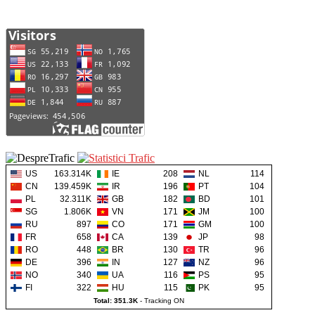
US
163.314K
IE
208
NL
114
CN
139.459K
IR
196
PT
104
PL
32.311K
GB
182
BD
101
SG
1.806K
VN
171
JM
100
RU
897
CO
171
GM
100
FR
658
CA
139
JP
98
RO
448
BR
130
TR
96
DE
396
IN
127
NZ
96
NO
340
UA
116
PS
95
FI
322
HU
115
PK
95
Total: 351.3K
-
Tracking ON