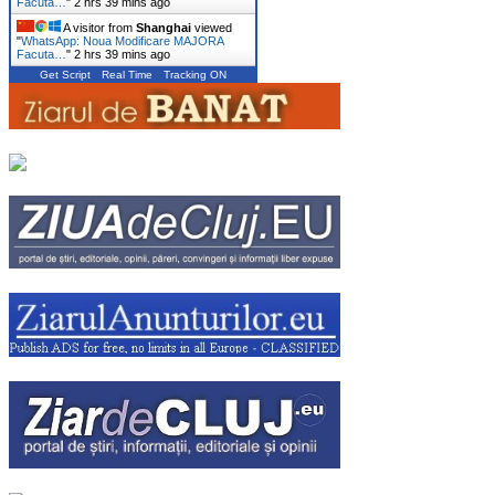
Facuta…
"
2 hrs 39 mins ago
A visitor from
Shanghai
viewed
"
WhatsApp: Noua Modificare MAJORA
Facuta…
"
2 hrs 39 mins ago
Get Script
Real Time
Tracking ON