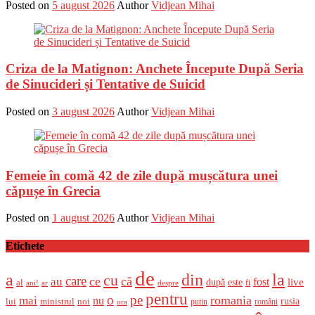
Posted on
5 august 2026
Author
Vidjean Mihai
Criza de la Matignon: Anchete Începute După Seria
de Sinucideri și Tentative de Suicid
Posted on
3 august 2026
Author
Vidjean Mihai
Femeie în comă 42 de zile după mușcătura unei
căpușe în Grecia
Posted on
1 august 2026
Author
Vidjean Mihai
Etichete
de
a
din
la
cu
care
ce
că
au
fost
live
după
este
al
fi
ani!
ar
despre
pentru
o
pe
romania
mai
nu
ministrul
rusia
lui
noi
români
putin
ora