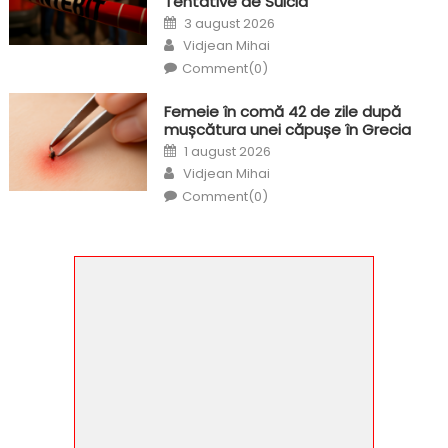
Tentative de Suicid
Posted
3 august 2026
on
Author
Vidjean Mihai
Comment(0)
Femeie în comă 42 de zile după
mușcătura unei căpușe în Grecia
Posted
1 august 2026
on
Author
Vidjean Mihai
Comment(0)