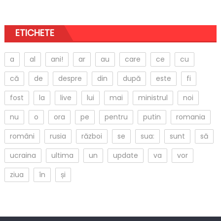
ETICHETE
a
al
ani!
ar
au
care
ce
cu
că
de
despre
din
după
este
fi
fost
la
live
lui
mai
ministrul
noi
nu
o
ora
pe
pentru
putin
romania
români
rusia
război
se
sua:
sunt
să
ucraina
ultima
un
update
va
vor
ziua
în
și