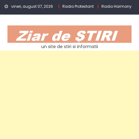
Skip
vineri, august 07, 2026
Radio Protestant
Radio Harmony
to
content
un site de stiri si informatii