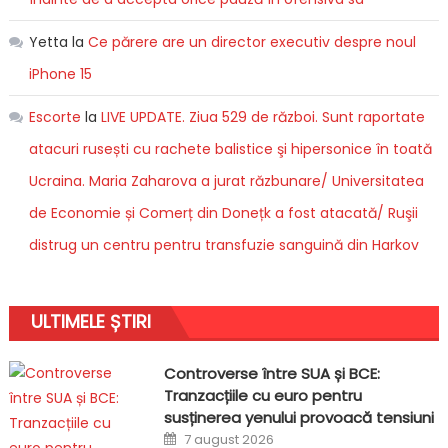
Yetta
la
Ce părere are un director executiv despre noul
iPhone 15
Escorte
la
LIVE UPDATE. Ziua 529 de război. Sunt raportate
atacuri rusești cu rachete balistice şi hipersonice în toată
Ucraina. Maria Zaharova a jurat răzbunare/ Universitatea
de Economie și Comerț din Donețk a fost atacată/ Ruşii
distrug un centru pentru transfuzie sanguină din Harkov
ULTIMELE ȘTIRI
Controverse între SUA și BCE:
Tranzacțiile cu euro pentru
susținerea yenului provoacă tensiuni
Posted
7 august 2026
on