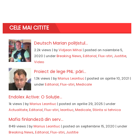
CELE MAI CITITE
Deutsch Marian polițistul...
2.2k views
|
by
Vidjean Mihai
|
posted on noiembrie 5,
2020
|
under
Breaking News
,
Editorial
,
Flux-stiri
,
Justitie
,
Video
Proiect de lege PNL: pări...
1.3k views
|
by
Marius Leontiuc
|
posted on aprilie 10, 2021
|
under
Editorial
,
Flux-stiri
,
Medicale
Endolex Active: O Soluție...
1k views
|
by
Marius Leontiuc
|
posted on aprilie 29, 2025
|
under
Actualitate
,
Editorial
,
Flux-stiri
,
leontiuc
,
Medicale
,
Stiinta si tehnica
Mafia finlandeză din serv...
849 views
|
by
Marius Leontiuc
|
posted on septembrie 15, 2020
|
under
Breaking News
,
Editorial
,
Flux-stiri
,
Justitie