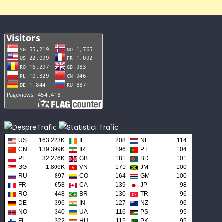
US
163.223K
IE
208
NL
114
CN
139.399K
IR
196
PT
104
PL
32.276K
GB
181
BD
101
SG
1.806K
VN
171
JM
100
RU
897
CO
164
GM
100
FR
658
CA
139
JP
98
RO
448
BR
130
TR
96
DE
396
IN
127
NZ
96
NO
340
UA
116
PS
95
FI
322
HU
115
PK
95