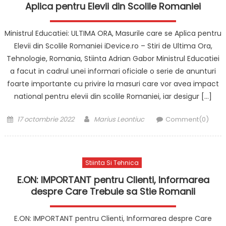
Aplica pentru Elevii din Scolile Romaniei
Ministrul Educatiei: ULTIMA ORA, Masurile care se Aplica pentru
Elevii din Scolile Romaniei iDevice.ro – Stiri de Ultima Ora,
Tehnologie, Romania, Stiinta Adrian Gabor Ministrul Educatiei
a facut in cadrul unei informari oficiale o serie de anunturi
foarte importante cu privire la masuri care vor avea impact
national pentru elevii din scolile Romaniei, iar desigur […]
Posted
Author
17 octombrie 2022
Marius Leontiuc
Comment(0)
on
Stiinta Si Tehnica
E.ON: IMPORTANT pentru Clienti, Informarea
despre Care Trebuie sa Stie Romanii
E.ON: IMPORTANT pentru Clienti, Informarea despre Care