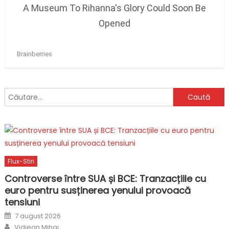
Caută
după:
Flux-Stiri
Controverse între SUA și BCE: Tranzacțiile cu
euro pentru susținerea yenului provoacă
tensiuni
Posted
7 august 2026
on
Author
Vidjean Mihai