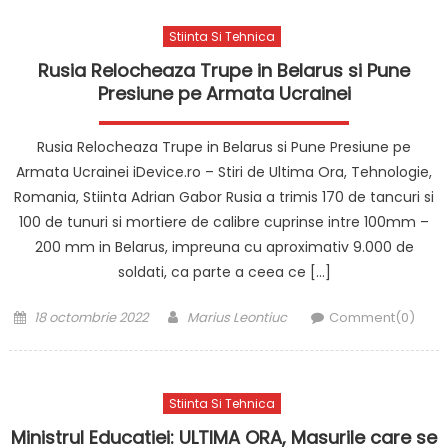
Stiinta Si Tehnica
Rusia Relocheaza Trupe in Belarus si Pune
Presiune pe Armata Ucrainei
Rusia Relocheaza Trupe in Belarus si Pune Presiune pe
Armata Ucrainei iDevice.ro – Stiri de Ultima Ora, Tehnologie,
Romania, Stiinta Adrian Gabor Rusia a trimis 170 de tancuri si
100 de tunuri si mortiere de calibre cuprinse intre 100mm –
200 mm in Belarus, impreuna cu aproximativ 9.000 de
soldati, ca parte a ceea ce […]
Posted
Author
18 octombrie 2022
Marius Leontiuc
Comment(0)
on
Stiinta Si Tehnica
Ministrul Educatiei: ULTIMA ORA, Masurile care se