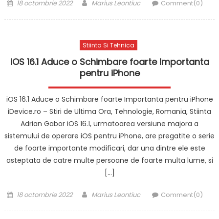
Posted
Author
18 octombrie 2022
Marius Leontiuc
Comment(0)
on
Stiinta Si Tehnica
iOS 16.1 Aduce o Schimbare foarte Importanta
pentru iPhone
iOS 16.1 Aduce o Schimbare foarte Importanta pentru iPhone
iDevice.ro – Stiri de Ultima Ora, Tehnologie, Romania, Stiinta
Adrian Gabor iOS 16.1, urmatoarea versiune majora a
sistemului de operare iOS pentru iPhone, are pregatite o serie
de foarte importante modificari, dar una dintre ele este
asteptata de catre multe persoane de foarte multa lume, si
[…]
Posted
Author
18 octombrie 2022
Marius Leontiuc
Comment(0)
on