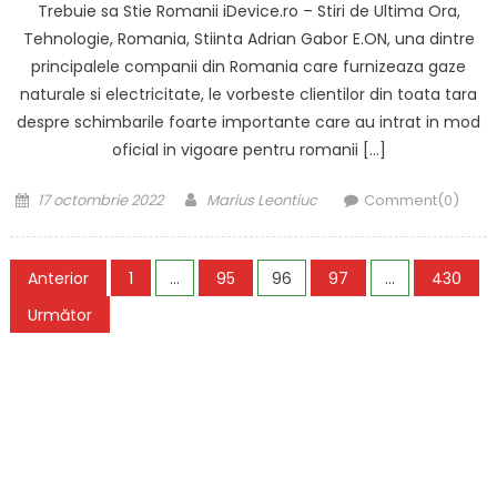
Trebuie sa Stie Romanii iDevice.ro – Stiri de Ultima Ora,
Tehnologie, Romania, Stiinta Adrian Gabor E.ON, una dintre
principalele companii din Romania care furnizeaza gaze
naturale si electricitate, le vorbeste clientilor din toata tara
despre schimbarile foarte importante care au intrat in mod
oficial in vigoare pentru romanii […]
Posted
Author
17 octombrie 2022
Marius Leontiuc
Comment(0)
on
Paginație
Anterior
1
…
95
96
97
…
430
articole
Următor