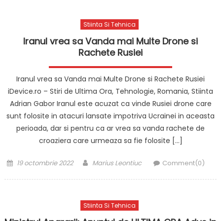
Stiinta Si Tehnica
Iranul vrea sa Vanda mai Multe Drone si
Rachete Rusiei
Iranul vrea sa Vanda mai Multe Drone si Rachete Rusiei
iDevice.ro – Stiri de Ultima Ora, Tehnologie, Romania, Stiinta
Adrian Gabor Iranul este acuzat ca vinde Rusiei drone care
sunt folosite in atacuri lansate impotriva Ucrainei in aceasta
perioada, dar si pentru ca ar vrea sa vanda rachete de
croaziera care urmeaza sa fie folosite […]
Posted
Author
19 octombrie 2022
Marius Leontiuc
Comment(0)
on
Stiinta Si Tehnica