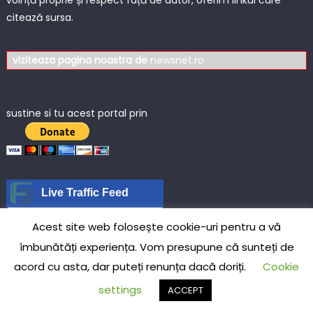
voință proprie și respect față de autor, oferim linkul care
citează sursa.
viziteaza pagina noastra de
newsnet.ro
sustine si tu acest portal prin
Live Traffic Feed
A visitor from
Warsaw,
Acest site web folosește cookie-uri pentru a vă
Mazowieckie
viewed "
Mireasa furată şi
dusă pe scenă, la un…
"
5 mins ago
îmbunătăți experiența. Vom presupune că sunteți de
A visitor from
Helsinki, Uusimaa
viewed "
Controverse între SUA și BCE:…
"
acord cu asta, dar puteți renunța dacă doriți.
Cookie
45 mins ago
A visitor from
Helsinki, Uusimaa
settings
ACCEPT
viewed "
Controverse între SUA și BCE:…
"
45 mins ago