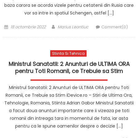
baza carora se acorda vizele pentru cetatenii din Rusia care
vor sa intre in spatiul Schengen, astfel […]
Posted
Author
18 octombrie 2022
Marius Leontiuc
Comment(0)
on
Stiinta Si Tehnica
Ministrul Sanatatii: 2 Anunturi de ULTIMA ORA
pentru Toti Romanii, ce Trebuie sa Stim
Ministrul Sanatatii: 2 Anunturi de ULTIMA ORA pentru Toti
Romanii, ce Trebuie sa Stim iDevice.ro – Stiri de Ultima Ora,
Tehnologie, Romania, Stiinta Adrian Gabor Ministrul Sanatatii
a facut doua anunturi importante care ii vizeaza pe toti
romanii din intreaga tara in momentul de fata, iar asta
pentru ca le spune oamenilor despre o decizie […]