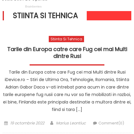
STIINTA SI TEHNICA
Stiinta Si Tehnica
Tarile din Europa catre care Fug cei mai Multi
dintre Rusi
Tarile din Europa catre care Fug cei mai Multi dintre Rusi
iDevice.ro – Stiri de Ultima Ora, Tehnologie, Romania, Stiinta
Adrian Gabor Daca v-ati intrebat pana acum in care dintre
tarile europene fug rusii care nu vor sa fie mobilizati in razboi,
ei bine, Finlanda este principala destinatie a multora dintre ei,
fiind si tara […]
Posted
Author
19 octombrie 2022
Marius Leontiuc
Comment(0)
on