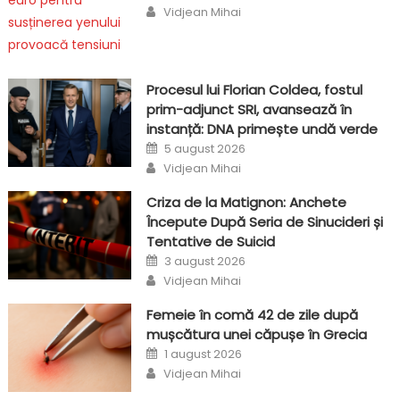
Author
Vidjean Mihai
Procesul lui Florian Coldea, fostul
prim-adjunct SRI, avansează în
instanță: DNA primește undă verde
Posted
5 august 2026
on
Author
Vidjean Mihai
Criza de la Matignon: Anchete
Începute După Seria de Sinucideri și
Tentative de Suicid
Posted
3 august 2026
on
Author
Vidjean Mihai
Femeie în comă 42 de zile după
mușcătura unei căpușe în Grecia
Posted
1 august 2026
on
Author
Vidjean Mihai