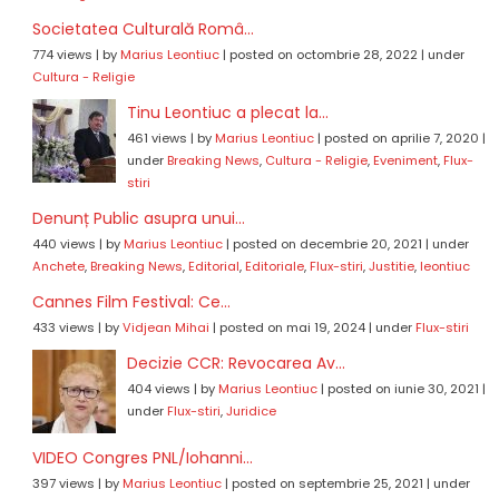
Societatea Culturală Româ...
774 views
|
by
Marius Leontiuc
|
posted on octombrie 28, 2022
|
under
Cultura - Religie
Tinu Leontiuc a plecat la...
461 views
|
by
Marius Leontiuc
|
posted on aprilie 7, 2020
|
under
Breaking News
,
Cultura - Religie
,
Eveniment
,
Flux-
stiri
Denunț Public asupra unui...
440 views
|
by
Marius Leontiuc
|
posted on decembrie 20, 2021
|
under
Anchete
,
Breaking News
,
Editorial
,
Editoriale
,
Flux-stiri
,
Justitie
,
leontiuc
Cannes Film Festival: Ce...
433 views
|
by
Vidjean Mihai
|
posted on mai 19, 2024
|
under
Flux-stiri
Decizie CCR: Revocarea Av...
404 views
|
by
Marius Leontiuc
|
posted on iunie 30, 2021
|
under
Flux-stiri
,
Juridice
VIDEO Congres PNL/Iohanni...
397 views
|
by
Marius Leontiuc
|
posted on septembrie 25, 2021
|
under