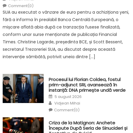
Comment(0)
SUA au executat o vânzare de euro pentru a achiziționa yeni,
fără a informa în prealabil Banca Centrală Europeană, o
mișcare aflată abia după ce tranzacția fusese finalizată,
conform unor surse menționate de publicația Financial
Times. Christine Lagarde, președinta BCE, și Scott Bessent,
secretarul Trezoreriei SUA, au discutat despre această
intervenție sâmbătă, potrivit uneia dintre […]
Procesul lui Florian Coldea, fostul
prim-adjunct SRI, avansează în
instanță: DNA primește undă verde
Posted
5 august 2026
on
Author
Vidjean Mihai
Comment(0)
Criza de la Matignon: Anchete
Începute După Seria de Sinucideri și