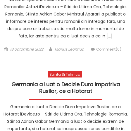
Romanilor Astazi iDevice.ro – Stiri de Ultima Ora, Tehnologie,
Romania, Stiinta Adrian Gabor Ministrul Apararii a publicat o
informare de interes pentru romanii din intreaga tara, una
despre care ar trebui sa stie multa lume in momentul de
fata, iar asta pentru ca a luat decizia ca in […]
Posted
Author
18 octombrie 2022
Marius Leontiuc
Comment(0)
on
Stiinta Si Tehnica
Germania a Luat o Decizie Dura Impotriva
Rusilor, ce a Hotarat
Germania a Luat o Decizie Dura Impotriva Rusilor, ce a
Hotarat iDevice.ro – Stiri de Ultima Ora, Tehnologie, Romania,
Stiinta Adrian Gabor Germania a luat o decizie extrem de
importanta, si a hotarat sa inaspreasca serios conditiile in