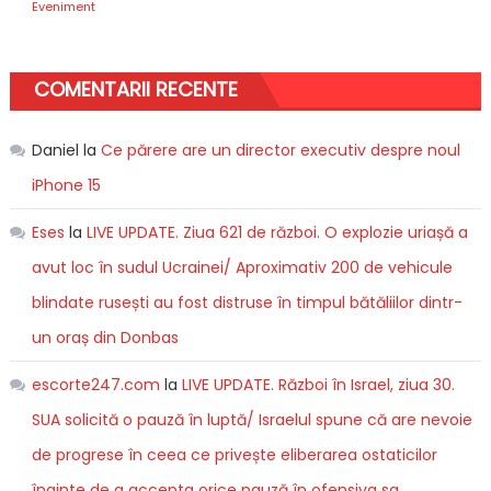
Eveniment
COMENTARII RECENTE
Daniel
la
Ce părere are un director executiv despre noul
iPhone 15
Eses
la
LIVE UPDATE. Ziua 621 de război. O explozie uriașă a
avut loc în sudul Ucrainei/ Aproximativ 200 de vehicule
blindate rusești au fost distruse în timpul bătăliilor dintr-
un oraș din Donbas
escorte247.com
la
LIVE UPDATE. Război în Israel, ziua 30.
SUA solicită o pauză în luptă/ Israelul spune că are nevoie
de progrese în ceea ce privește eliberarea ostaticilor
înainte de a accepta orice pauză în ofensiva sa