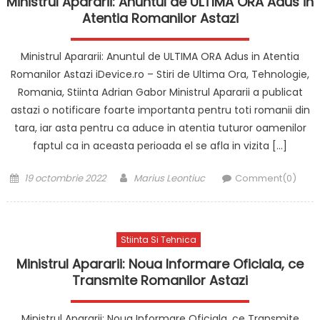
Ministrul Apararii: Anuntul de ULTIMA ORA Adus in
Atentia Romanilor Astazi
Ministrul Apararii: Anuntul de ULTIMA ORA Adus in Atentia
Romanilor Astazi iDevice.ro – Stiri de Ultima Ora, Tehnologie,
Romania, Stiinta Adrian Gabor Ministrul Apararii a publicat
astazi o notificare foarte importanta pentru toti romanii din
tara, iar asta pentru ca aduce in atentia tuturor oamenilor
faptul ca in aceasta perioada el se afla in vizita […]
Posted
Author
19 octombrie 2022
Marius Leontiuc
Comment(0)
on
Stiinta Si Tehnica
Ministrul Apararii: Noua Informare Oficiala, ce
Transmite Romanilor Astazi
Ministrul Apararii: Noua Informare Oficiala, ce Transmite