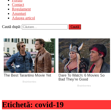
Forum
Contact
Regulament
Anunturi
Adauga articol
Caută după:
Etichetă:
covid-19