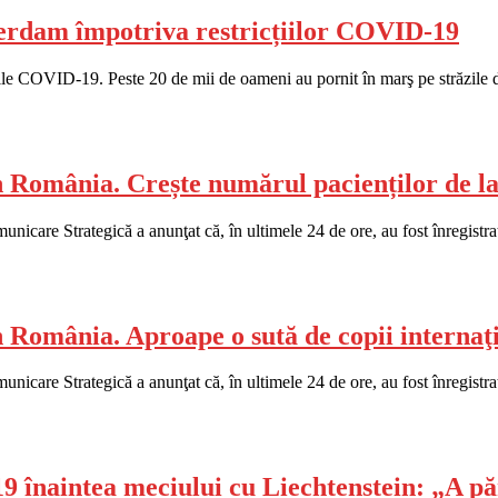
terdam împotriva restricțiilor COVID-19
iile COVID-19. Peste 20 de mii de oameni au pornit în marş pe străzile d
n România. Crește numărul pacienților de l
are Strategică a anunţat că, în ultimele 24 de ore, au fost înregistrat
România. Aproape o sută de copii internaţi 
are Strategică a anunţat că, în ultimele 24 de ore, au fost înregistra
9 înaintea meciului cu Liechtenstein: „A p