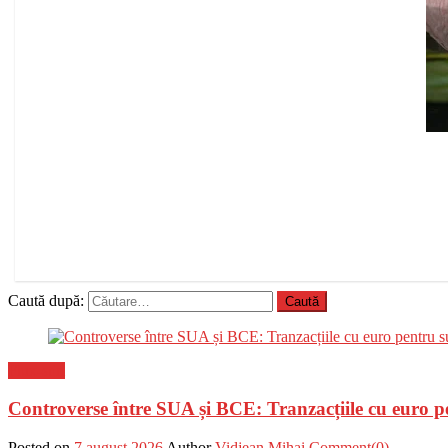
Caută după:
Flux-stiri
Controverse între SUA și BCE: Tranzacțiile cu euro p
Posted on
7 august 2026
Author
Vidjean Mihai
Comment(0)