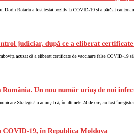
ul Dorin Rotariu a fost testat pozitiv la COVID-19 și a părăsit cantona
trol judiciar, după ce a eliberat certifica
ovița acuzat că a eliberat certificate de vaccinare false COVID-19 să fie
 România. Un nou număr uriaş de noi infect
re Strategică a anunţat că, în ultimele 24 de ore, au fost înregistrat
za COVID-19, în Republica Moldova