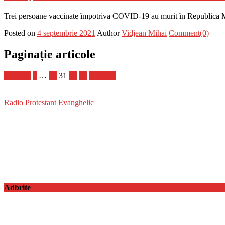
Trei persoane vaccinate împotriva COVID-19 au murit în Republica 
Posted on
4 septembrie 2021
Author
Vidjean Mihai
Comment(0)
Paginație articole
Anterior
1
…
30
31
32
33
Următor
Radio Protestant Evanghelic
Adbrite