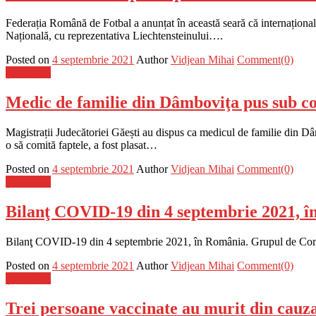
Federația Română de Fotbal a anunțat în această seară că internațional
Națională, cu reprezentativa Liechtensteinului….
Posted on
4 septembrie 2021
Author
Vidjean Mihai
Comment(0)
Știri Flash
Medic de familie din Dâmboviţa pus sub con
Magistrații Judecătoriei Găești au dispus ca medicul de familie din Dâmb
o să comită faptele, a fost plasat…
Posted on
4 septembrie 2021
Author
Vidjean Mihai
Comment(0)
Știri Flash
Bilanţ COVID-19 din 4 septembrie 2021, în
Bilanţ COVID-19 din 4 septembrie 2021, în România. Grupul de Comunica
Posted on
4 septembrie 2021
Author
Vidjean Mihai
Comment(0)
Știri Flash
Trei persoane vaccinate au murit din cau