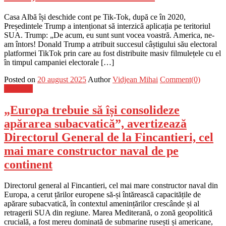
Casa Albă își deschide cont pe Tik-Tok, după ce în 2020,
Președintele Trump a intenționat să interzică aplicația pe teritoriul
SUA. Trump: „De acum, eu sunt sunt vocea voastră. America, ne-
am întors! Donald Trump a atribuit succesul câștigului său electoral
platformei TikTok prin care au fost distribuite masiv filmulețele cu el
în timpul campaniei electorale […]
Posted on
20 august 2025
Author
Vidjean Mihai
Comment(0)
Flux-stiri
„Europa trebuie să își consolideze
apărarea subacvatică”, avertizează
Directorul General de la Fincantieri, cel
mai mare constructor naval de pe
continent
Directorul general al Fincantieri, cel mai mare constructor naval din
Europa, a cerut țărilor europene să-și întărească capacitățile de
apărare subacvatică, în contextul amenințărilor crescânde și al
retragerii SUA din regiune. Marea Mediterană, o zonă geopolitică
crucială, a fost mereu dominată de submarine rusești și americane,