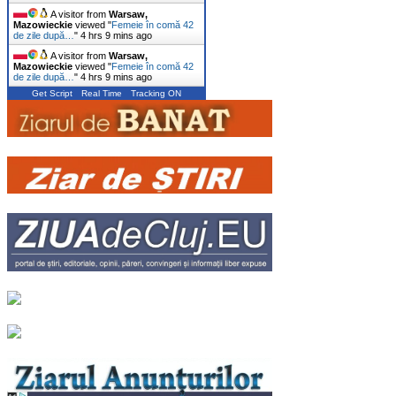
A visitor from
Warsaw,
Mazowieckie
viewed "
Femeie în comă 42
de zile după…
"
4 hrs 9 mins ago
A visitor from
Warsaw,
Mazowieckie
viewed "
Femeie în comă 42
de zile după…
"
4 hrs 9 mins ago
Get Script
Real Time
Tracking ON