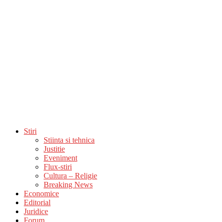
Stiri
Stiinta si tehnica
Justitie
Eveniment
Flux-stiri
Cultura – Religie
Breaking News
Economice
Editorial
Juridice
Forum