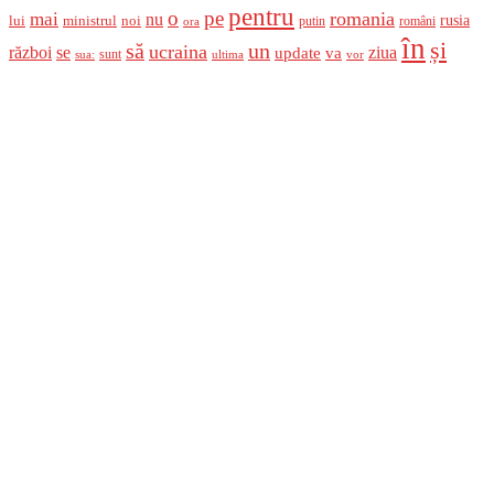
pentru
o
pe
romania
mai
nu
ministrul
rusia
lui
noi
români
putin
ora
în
și
un
să
ucraina
război
se
update
ziua
va
sunt
sua:
ultima
vor