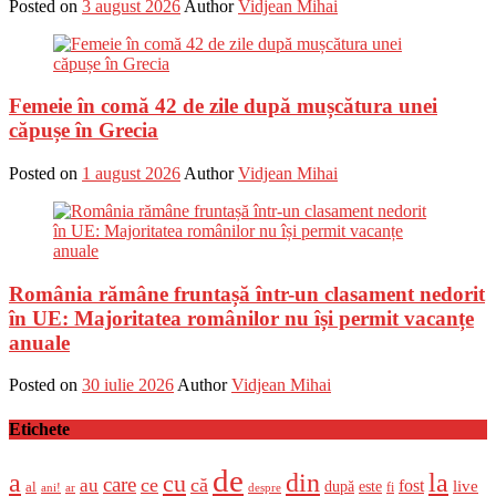
Posted on
3 august 2026
Author
Vidjean Mihai
Femeie în comă 42 de zile după mușcătura unei
căpușe în Grecia
Posted on
1 august 2026
Author
Vidjean Mihai
România rămâne fruntașă într-un clasament nedorit
în UE: Majoritatea românilor nu își permit vacanțe
anuale
Posted on
30 iulie 2026
Author
Vidjean Mihai
Etichete
de
a
din
la
cu
care
ce
că
au
fost
live
după
este
al
fi
ani!
ar
despre