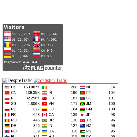
US
163.087K
IE
208
NL
114
CN
139.35K
IR
196
PT
104
PL
32.256K
GB
181
BD
101
SG
1.806K
VN
171
JM
100
RU
897
CO
164
GM
100
FR
658
CA
139
JP
98
RO
445
BR
130
TR
96
DE
396
IN
127
NZ
96
NO
339
UA
116
PS
95
FI
321
HU
115
PK
95