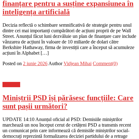
finanțare pentru a susține expansiunea în
inteligența artificială
Decizia reflectă o schimbare semnificativă de strategie pentru unul
dintre cei mai importanți cumpărători de acțiuni proprii de pe Wall
Street. Anunțul făcut luni dezvăluie un plan de finanțare care include
vânzarea de acțiuni în valoare de 10 miliarde de dolari către
Berkshire Hathaway, firma de investiții care a început să acumuleze
acțiuni în Alphabet […]
Posted on
2 iunie 2026
Author
Vidjean Mihai
Comment(0)
Flux-stiri
Miniștrii PSD își părăsesc funcțiile: Care
sunt pașii următori?
UPDATE 14:10 Anunțul oficial al PSD: Demisiile miniștrilor
marchează un nou început cerut de cetățeni PSD a transmis recent
un comunicat prin care informează că demisiile miniștrilor social-
democrați reprezintă formalizarea deciziei partidului de a retrage