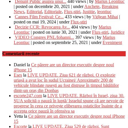
Denunț Public asupra unui...
440 views
|
by
Marius Leontiuc
|
posted on decembrie 20, 2021
|
under
Anchete
,
Breaking
News
,
Editorial
,
Editoriale
,
Flux-stiri
,
Justitie
,
leontiuc
Cannes Film Festival: Ce...
433 views
|
by
Vidjean Mihai
|
posted on mai 19, 2024
|
under
Flux-stiri
Decizie CCR: Revocarea Av...
404 views
|
by
Marius
Leontiuc
|
posted on iunie 30, 2021
|
under
Flux-stiri
,
Juridice
VIDEO Congres PNL/Iohanni...
397 views
|
by
Marius
Leontiuc
|
posted on septembrie 25, 2021
|
under
Eveniment
Comentarii recente
Daniel
la
Ce părere are un director executiv despre noul
iPhone 15
Eses
la
LIVE UPDATE. Ziua 621 de război. O explozie
uriașă a avut loc în sudul Ucrainei/ Aproximativ 200 de
vehicule blindate rusești au fost distruse în timpul bătăliilor
dintr-un oraș din Donbas
escorte247.com
la
LIVE UPDATE. Război în Israel, ziua 30.
SUA solicită o pauză în luptă/ Israelul spune că are nevoie de
progrese în ceea ce privește eliberarea ostaticilor înainte de a
accepta orice pauză în ofensiva sa
Yetta
la
Ce părere are un director executiv despre noul iPhone
15
Escorte
la
LIVE UPDATE. Ziua 529 de război. Sunt