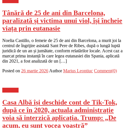
Flux-stiri
Tânără de 25 de ani din Barcelona,
paralizată și victima unui viol, își încheie
viața prin eutanasie
Noelia Castillo, o femeie de 25 de ani din Barcelona, a murit joi la
centrul de îngrijire asistată Sant Pere de Ribes, după o lungă luptă
juridică de un an și jumătate, conform relatărilor locale. Acest caz a
marcat prima instanță în care legea eutanasiei din Spania, aplicată
din 2021, a fost analizată de un […]
Posted on
26 martie 2026
Author
Marius Leontiuc
Comment(0)
Flux-stiri
Casa Albă își deschide cont de Tik-Tok,
după ce în 2020, actuala administrație
voia să interzică aplicația. Trump: „De
acum, eu sunt vocea voastră”