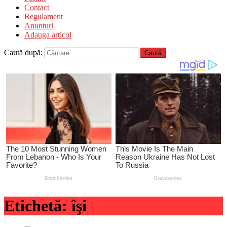
Contact
Regulament
Anunturi
Adauga articol
Caută după:
Etichetă:
îşi