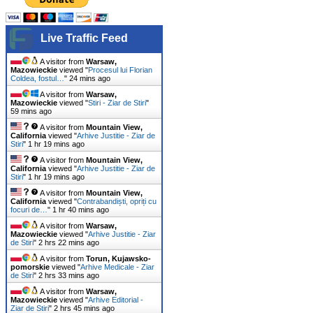
Live Traffic Feed
A visitor from
Warsaw,
Mazowieckie
viewed "
Procesul lui Florian
Coldea, fostul…
"
24 mins ago
A visitor from
Warsaw,
Mazowieckie
viewed "
Stiri - Ziar de Stiri
"
59 mins ago
A visitor from
Mountain View,
California
viewed "
Arhive Justitie - Ziar de
Stiri
"
1 hr 19 mins ago
A visitor from
Mountain View,
California
viewed "
Arhive Justitie - Ziar de
Stiri
"
1 hr 19 mins ago
A visitor from
Mountain View,
California
viewed "
Contrabandiști, opriți cu
focuri de…
"
1 hr 40 mins ago
A visitor from
Warsaw,
Mazowieckie
viewed "
Arhive Justitie - Ziar
de Stiri
"
2 hrs 22 mins ago
A visitor from
Torun, Kujawsko-
pomorskie
viewed "
Arhive Medicale - Ziar
de Stiri
"
2 hrs 33 mins ago
A visitor from
Warsaw,
Mazowieckie
viewed "
Arhive Editorial -
Ziar de Stiri
"
2 hrs 45 mins ago