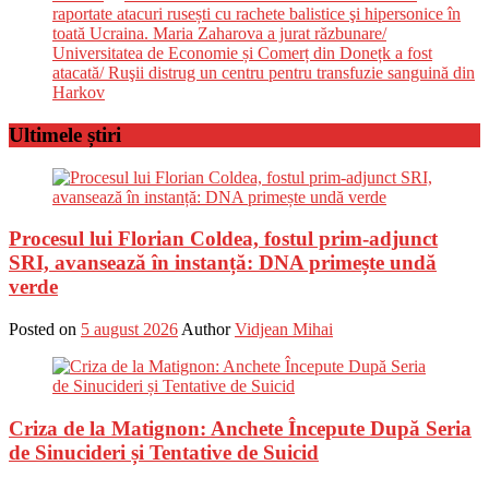
raportate atacuri rusești cu rachete balistice şi hipersonice în
toată Ucraina. Maria Zaharova a jurat răzbunare/
Universitatea de Economie și Comerț din Donețk a fost
atacată/ Ruşii distrug un centru pentru transfuzie sanguină din
Harkov
Ultimele știri
Procesul lui Florian Coldea, fostul prim-adjunct
SRI, avansează în instanță: DNA primește undă
verde
Posted on
5 august 2026
Author
Vidjean Mihai
Criza de la Matignon: Anchete Începute După Seria
de Sinucideri și Tentative de Suicid