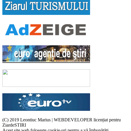
(C) 2019 Leontiuc Marius
|
WEBDEVELOPER licențiat pentru
ZiardeSTIRI
Acest site web folosește cookie-uri pentru a vă îmbunătăți