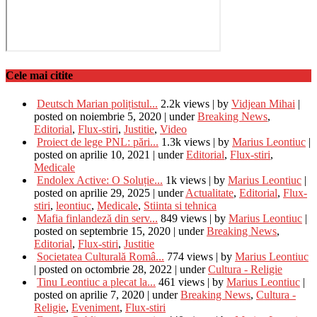
Cele mai citite
Deutsch Marian polițistul...
2.2k views
|
by
Vidjean Mihai
|
posted on noiembrie 5, 2020
|
under
Breaking News
,
Editorial
,
Flux-stiri
,
Justitie
,
Video
Proiect de lege PNL: pări...
1.3k views
|
by
Marius Leontiuc
|
posted on aprilie 10, 2021
|
under
Editorial
,
Flux-stiri
,
Medicale
Endolex Active: O Soluție...
1k views
|
by
Marius Leontiuc
|
posted on aprilie 29, 2025
|
under
Actualitate
,
Editorial
,
Flux-
stiri
,
leontiuc
,
Medicale
,
Stiinta si tehnica
Mafia finlandeză din serv...
849 views
|
by
Marius Leontiuc
|
posted on septembrie 15, 2020
|
under
Breaking News
,
Editorial
,
Flux-stiri
,
Justitie
Societatea Culturală Româ...
774 views
|
by
Marius Leontiuc
|
posted on octombrie 28, 2022
|
under
Cultura - Religie
Tinu Leontiuc a plecat la...
461 views
|
by
Marius Leontiuc
|
posted on aprilie 7, 2020
|
under
Breaking News
,
Cultura -
Religie
,
Eveniment
,
Flux-stiri