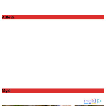
Adbrite
Mgid