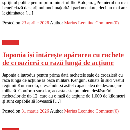
sprijinul politic pentru prim-ministrul Ilie Bolojan. „Premierul nu mai
beneficiază de sprijinul unei majorități parlamentare, deci nu mai are
legitimitatea […]
Posted on
23 aprilie 2026
Author
Marius Leontiuc
Comment(0)
Flux-stiri
Japonia își întărește apărarea cu rachete
de croazieră cu rază lungă de acțiune
Japonia a introdus pentru prima dată rachetele sale de croazieră cu
rază lungă de acțiune la baza militară Kengun, situată în sud-vestul
regiunii Kumamoto, crescându-și astfel capacitatea de descurajare
militară. Conform surselor, aceasta este premiera desfășurării
rachetelor de tip 12, care au o rază de acțiune de 1.000 de kilometri
și sunt capabile să lovească […]
Posted on
31 martie 2026
Author
Marius Leontiuc
Comment(0)