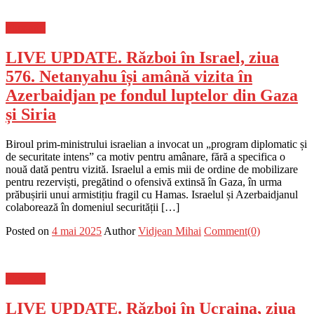
Flux-stiri
LIVE UPDATE. Război în Israel, ziua
576. Netanyahu își amână vizita în
Azerbaidjan pe fondul luptelor din Gaza
și Siria
Biroul prim-ministrului israelian a invocat un „program diplomatic și
de securitate intens” ca motiv pentru amânare, fără a specifica o
nouă dată pentru vizită. Israelul a emis mii de ordine de mobilizare
pentru rezerviști, pregătind o ofensivă extinsă în Gaza, în urma
prăbușirii unui armistițiu fragil cu Hamas. Israelul și Azerbaidjanul
colaborează în domeniul securității […]
Posted on
4 mai 2025
Author
Vidjean Mihai
Comment(0)
Flux-stiri
LIVE UPDATE. Război în Ucraina, ziua