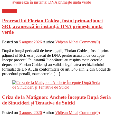
Flux-stiri
Procesul lui Florian Coldea, fostul prim-adjunct
SRI, avansează în instanță: DNA primește undă
verde
Posted on
5 august 2026
Author
Vidjean Mihai
Comment(0)
După o lungă perioadă de investigații, Florian Coldea, fostul prim-
adjunct al SRI, este judecat de DNA pentru acuzații de corupție.
Începe procesul în instanță Judecătorii au respins toate cererile
depuse de Florian Coldea și au validat legalitatea rechizitoriului
formulat de DNA. „În conformitate cu art. 346 alin. 2 din Codul de
procedură penală, toate cererile […]
Criza de la Matignon: Anchete Începute După Seria
de Sinucideri și Tentative de Suicid
Posted on
3 august 2026
Author
Vidjean Mihai
Comment(0)