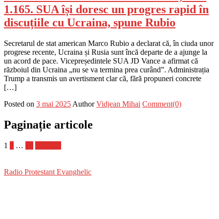
1.165. SUA își doresc un progres rapid în
discuțiile cu Ucraina, spune Rubio
Secretarul de stat american Marco Rubio a declarat că, în ciuda unor
progrese recente, Ucraina și Rusia sunt încă departe de a ajunge la
un acord de pace. Vicepreședintele SUA JD Vance a afirmat că
războiul din Ucraina „nu se va termina prea curând”. Administrația
Trump a transmis un avertisment clar că, fără propuneri concrete
[…]
Posted on
3 mai 2025
Author
Vidjean Mihai
Comment(0)
Paginație articole
1
2
…
30
Următor
Radio Protestant Evanghelic