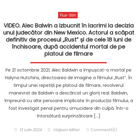
Flux-Stiri
VIDEO. Alec Balwin a izbucnit în lacrimi la decizia
unui judecător din New Mexico. Actorul a scăpat
definitiv de procesul „Rust” și de cele 18 luni de
închisoare, după accidentul mortal de pe
platoul de filmare
Pe 21 octombrie 2021, Alec Baldwin a împușcat-o mortal pe
Halyna Hutchins, directoarea de imagine a filmului „Rust”. În
timpul unei repetiții pe platoul de filmare, revolverul
manevrat de Baldwin a descărcat un glonț real. Baldwin,
împreună cu alte persoane implicate în producția filmului, a
fost investigat penal pentru omucidere din culpă. Într-o
întorsătură surprinzătoare […]
Posted
Author
13 iulie 2024
Vidjean Mihai
Comment(0)
on