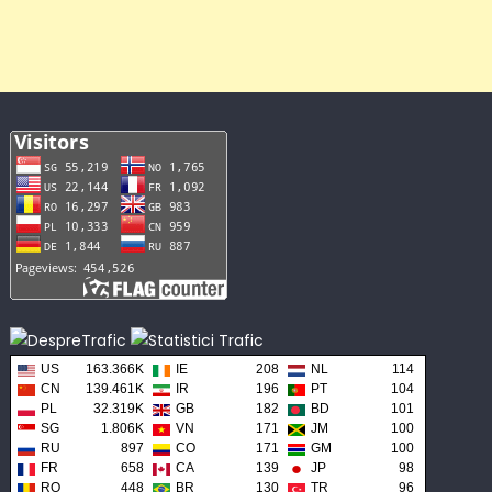
US
163.366K
IE
208
NL
114
CN
139.461K
IR
196
PT
104
PL
32.319K
GB
182
BD
101
SG
1.806K
VN
171
JM
100
RU
897
CO
171
GM
100
FR
658
CA
139
JP
98
RO
448
BR
130
TR
96