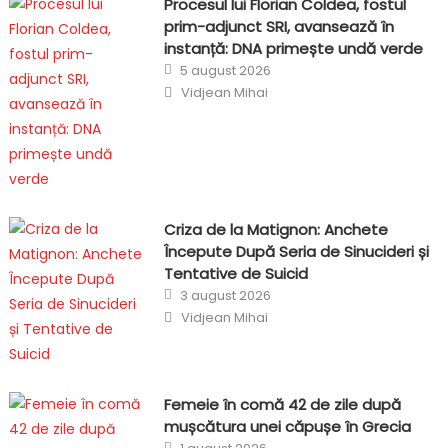
Procesul lui Florian Coldea, fostul
prim-adjunct SRI, avansează în
instanță: DNA primește undă verde
Posted
5 august 2026
on
Author
Vidjean Mihai
Criza de la Matignon: Anchete
Începute După Seria de Sinucideri și
Tentative de Suicid
Posted
3 august 2026
on
Author
Vidjean Mihai
Femeie în comă 42 de zile după
mușcătura unei căpușe în Grecia
Posted