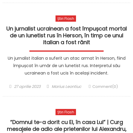
Știri Flash
Un jurnalist ucrainean a fost împușcat mortal
de un lunetist rus în Herson, în timp ce unul
italian a fost rănit
Un jurnalist italian a suferit un atac armat în Herson, fiind
împușcat în umăr de un lunetist rus. Interpretul său
ucrainean a fost ucis în același incident.
Posted
Author
27 aprilie 2023
Marius Leontiuc
Comment(0)
on
Știri Flash
“Domnul te-a dorit cu El, în casa Lui” | Curg
mesajele de adio ale prietenilor lui Alexandru,