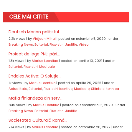
CELE MAI CITITE
Deutsch Marian polițistul...
2.2k views
|
by
Vidjean Mihai
|
posted on noiembrie 5, 2020
|
under
Breaking News
,
Editorial
,
Flux-stiri
,
Justitie
,
Video
Proiect de lege PNL: pări...
1.3k views
|
by
Marius Leontiuc
|
posted on aprilie 10, 2021
|
under
Editorial
,
Flux-stiri
,
Medicale
Endolex Active: O Soluție...
1k views
|
by
Marius Leontiuc
|
posted on aprilie 29, 2025
|
under
Actualitate
,
Editorial
,
Flux-stiri
,
leontiuc
,
Medicale
,
Stiinta si tehnica
Mafia finlandeză din serv...
849 views
|
by
Marius Leontiuc
|
posted on septembrie 15, 2020
|
under
Breaking News
,
Editorial
,
Flux-stiri
,
Justitie
Societatea Culturală Româ...
774 views
|
by
Marius Leontiuc
|
posted on octombrie 28, 2022
|
under