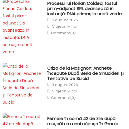
Procesul lui Florian Coldea, fostul
prim-adjunct SRI, avansează în
instanță: DNA primește undă verde
Posted
5 august 2026
on
Author
Vidjean Mihai
Comment(0)
Criza de la Matignon: Anchete
Începute După Seria de Sinucideri și
Tentative de Suicid
Posted
3 august 2026
on
Author
Vidjean Mihai
Comment(0)
Femeie în comă 42 de zile după
mușcătura unei căpușe în Grecia
Posted