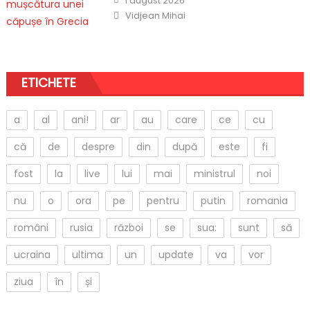
1 august 2026
on
Author
Vidjean Mihai
ETICHETE
a
al
ani!
ar
au
care
ce
cu
că
de
despre
din
după
este
fi
fost
la
live
lui
mai
ministrul
noi
nu
o
ora
pe
pentru
putin
romania
români
rusia
război
se
sua:
sunt
să
ucraina
ultima
un
update
va
vor
ziua
în
și