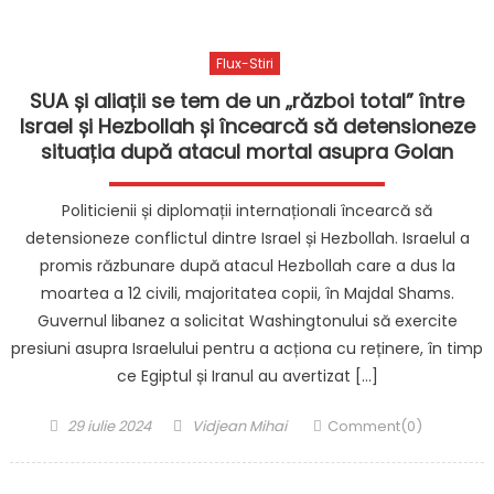
Flux-Stiri
SUA și aliații se tem de un „război total” între
Israel și Hezbollah și încearcă să detensioneze
situația după atacul mortal asupra Golan
Politicienii și diplomații internaționali încearcă să
detensioneze conflictul dintre Israel și Hezbollah. Israelul a
promis răzbunare după atacul Hezbollah care a dus la
moartea a 12 civili, majoritatea copii, în Majdal Shams.
Guvernul libanez a solicitat Washingtonului să exercite
presiuni asupra Israelului pentru a acționa cu reținere, în timp
ce Egiptul și Iranul au avertizat […]
Posted
Author
29 iulie 2024
Vidjean Mihai
Comment(0)
on