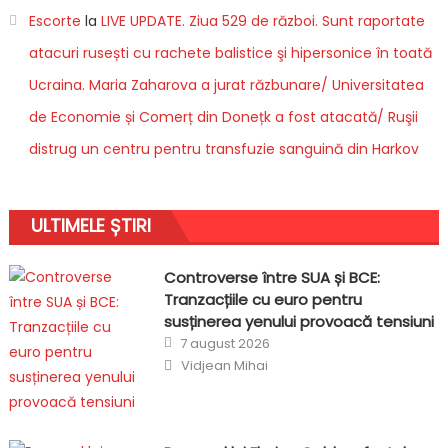
Escorte
la
LIVE UPDATE. Ziua 529 de război. Sunt raportate
atacuri rusești cu rachete balistice şi hipersonice în toată
Ucraina. Maria Zaharova a jurat răzbunare/ Universitatea
de Economie și Comerț din Donețk a fost atacată/ Ruşii
distrug un centru pentru transfuzie sanguină din Harkov
ULTIMELE ȘTIRI
Controverse între SUA și BCE:
Tranzacțiile cu euro pentru
susținerea yenului provoacă tensiuni
Posted
7 august 2026
on
Author
Vidjean Mihai