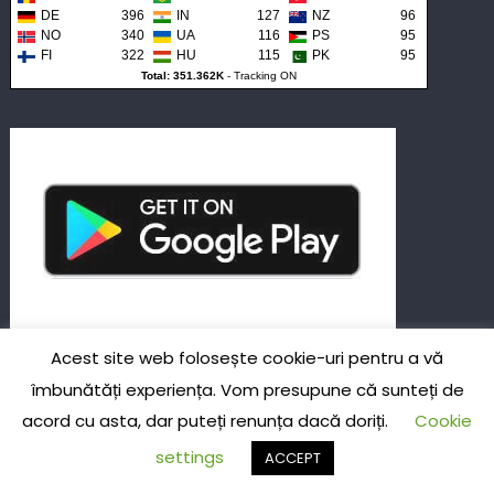
DE
396
IN
127
NZ
96
NO
340
UA
116
PS
95
FI
322
HU
115
PK
95
Total: 351.362K
-
Tracking ON
Acest site web folosește cookie-uri pentru a vă
Despre dreptul nostru de a prelua informații şi
îmbunătăți experiența. Vom presupune că sunteți de
ştiri
acord cu asta, dar puteți renunța dacă doriți.
Cookie
settings
ACCEPT