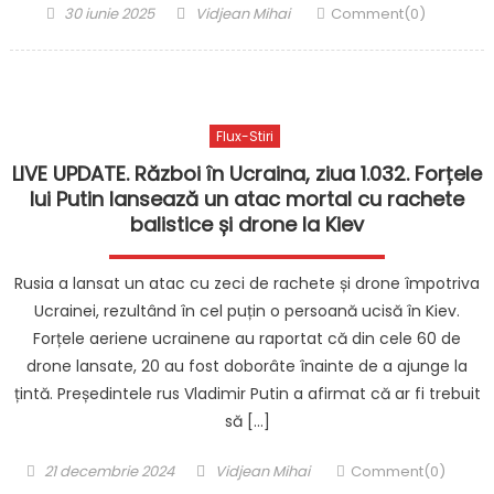
Posted
Author
30 iunie 2025
Vidjean Mihai
Comment(0)
on
Flux-Stiri
LIVE UPDATE. Război în Ucraina, ziua 1.032. Forțele
lui Putin lansează un atac mortal cu rachete
balistice și drone la Kiev
Rusia a lansat un atac cu zeci de rachete și drone împotriva
Ucrainei, rezultând în cel puțin o persoană ucisă în Kiev.
Forțele aeriene ucrainene au raportat că din cele 60 de
drone lansate, 20 au fost doborâte înainte de a ajunge la
țintă. Președintele rus Vladimir Putin a afirmat că ar fi trebuit
să […]
Posted
Author
21 decembrie 2024
Vidjean Mihai
Comment(0)