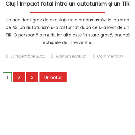
Cluj | Impact fatal între un autoturism şi un TIR
Un accident grav de circulație s-a produs astăzi la intrarea
pe A3. Un autoturism s-a răsturnat după ce s-a lovit de un
TIR. O persoană a murit, iar alta este în stare gravă, anunță
echipele de intervenție.
Posted
Author
13 noiembrie 2022
Marius Leontiuc
Comment(0)
on
Paginație
1
2
3
Următor
articole