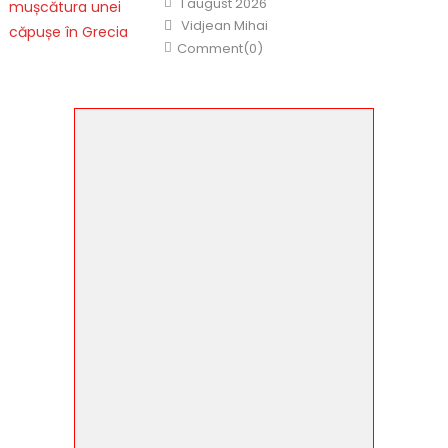
1 august 2026
on
Author
Vidjean Mihai
Comment(0)