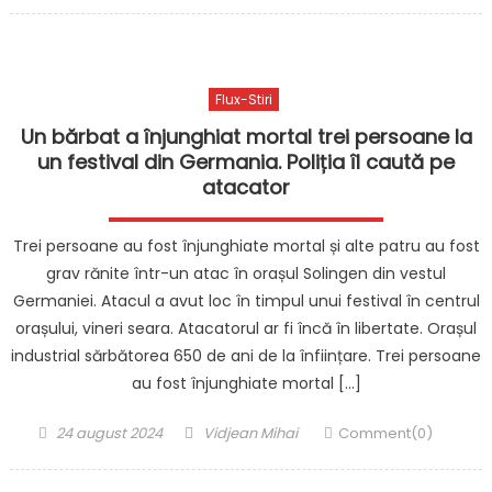
on
Flux-Stiri
Un bărbat a înjunghiat mortal trei persoane la
un festival din Germania. Poliția îl caută pe
atacator
Trei persoane au fost înjunghiate mortal și alte patru au fost
grav rănite într-un atac în orașul Solingen din vestul
Germaniei. Atacul a avut loc în timpul unui festival în centrul
orașului, vineri seara. Atacatorul ar fi încă în libertate. Orașul
industrial sărbătorea 650 de ani de la înființare. Trei persoane
au fost înjunghiate mortal […]
Posted
Author
24 august 2024
Vidjean Mihai
Comment(0)
on