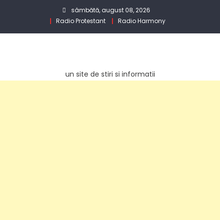
Skip
sâmbătă, august 08, 2026
to
Radio Protestant
Radio Harmony
content
un site de stiri si informatii