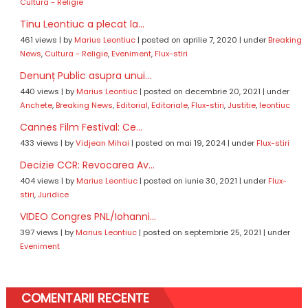
Cultura - Religie
Tinu Leontiuc a plecat la...
461 views
|
by
Marius Leontiuc
|
posted on aprilie 7, 2020
|
under
Breaking
News
,
Cultura - Religie
,
Eveniment
,
Flux-stiri
Denunț Public asupra unui...
440 views
|
by
Marius Leontiuc
|
posted on decembrie 20, 2021
|
under
Anchete
,
Breaking News
,
Editorial
,
Editoriale
,
Flux-stiri
,
Justitie
,
leontiuc
Cannes Film Festival: Ce...
433 views
|
by
Vidjean Mihai
|
posted on mai 19, 2024
|
under
Flux-stiri
Decizie CCR: Revocarea Av...
404 views
|
by
Marius Leontiuc
|
posted on iunie 30, 2021
|
under
Flux-
stiri
,
Juridice
VIDEO Congres PNL/Iohanni...
397 views
|
by
Marius Leontiuc
|
posted on septembrie 25, 2021
|
under
Eveniment
COMENTARII RECENTE