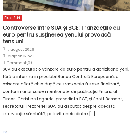
Flux-Stiri
Controverse între SUA și BCE: Tranzacțiile cu
euro pentru susținerea yenului provoacă
tensiuni
Posted
7 august 2026
on
Author
Vidjean Mihai
Comment(0)
SUA au executat o vânzare de euro pentru a achiziționa yeni,
fără a informa în prealabil Banca Centrală Europeană, o
mișcare aflată abia după ce tranzacția fusese finalizată,
conform unor surse menționate de publicația Financial
Times. Christine Lagarde, președinta BCE, și Scott Bessent,
secretarul Trezoreriei SUA, au discutat despre această
intervenție sâmbătă, potrivit uneia dintre […]