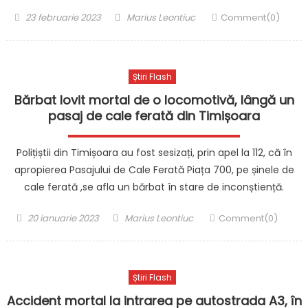
Posted
Author
23 februarie 2023
Marius Leontiuc
Comment(0)
on
Știri Flash
Bărbat lovit mortal de o locomotivă, lângă un
pasaj de cale ferată din Timișoara
Polițiștii din Timișoara au fost sesizați, prin apel la 112, că în
apropierea Pasajului de Cale Ferată Piața 700, pe șinele de
cale ferată ,se afla un bărbat în stare de inconștiență.
Posted
Author
20 ianuarie 2023
Marius Leontiuc
Comment(0)
on
Știri Flash
Accident mortal la intrarea pe autostrada A3, în