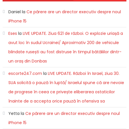
Daniel
la
Ce părere are un director executiv despre noul
iPhone 15
Eses
la
LIVE UPDATE. Ziua 621 de război. O explozie uriașă a
avut loc în sudul Ucrainei/ Aproximativ 200 de vehicule
blindate rusești au fost distruse în timpul bătăliilor dintr-
un oraș din Donbas
escorte247.com
la
LIVE UPDATE. Război în Israel, ziua 30.
SUA solicită o pauză în luptă/ Israelul spune că are nevoie
de progrese în ceea ce privește eliberarea ostaticilor
înainte de a accepta orice pauză în ofensiva sa
Yetta
la
Ce părere are un director executiv despre noul
iPhone 15