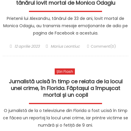
tânărul lovit mortal de Monica Odagiu
Prietenii lui Alexandru, tânărul de 33 de ani, lovit mortal de
Monica Odagiu, au transmis mesaje emoţionante de adio pe
pagina de Facebook a acestuia.
Posted
Author
12 aprilie 2023
Marius Leontiuc
Comment(0)
on
Știri Flash
Jurnalistă ucisă în timp ce relata de la locul
unei crime, în Florida. Făptașul a împușcat
mortal și un copil
O jurnalistă de la o televiziune din Florida a fost ucisă în timp
ce făcea un reportaj la locul unei crime, iar printre victime se
numără și o fetiță de 9 ani.