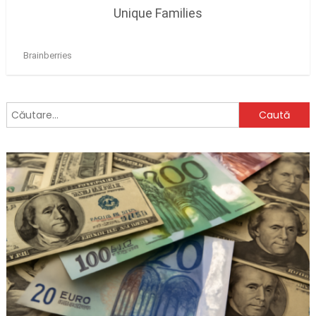
Caută
după: