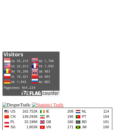
US
162.752K
IE
208
NL
114
CN
139.293K
IR
196
PT
104
PL
32.196K
GB
180
BD
101
SG
1.803K
VN
171
JM
100