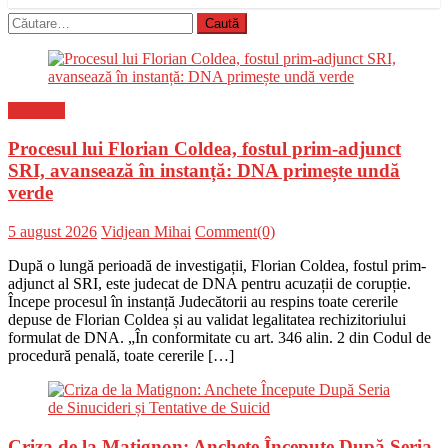
Caută
după:
Flux-stiri
Procesul lui Florian Coldea, fostul prim-adjunct
SRI, avansează în instanță: DNA primește undă
verde
Posted
Author
5 august 2026
Vidjean Mihai
Comment(0)
on
După o lungă perioadă de investigații, Florian Coldea, fostul prim-
adjunct al SRI, este judecat de DNA pentru acuzații de corupție.
Începe procesul în instanță Judecătorii au respins toate cererile
depuse de Florian Coldea și au validat legalitatea rechizitoriului
formulat de DNA. „În conformitate cu art. 346 alin. 2 din Codul de
procedură penală, toate cererile […]
Criza de la Matignon: Anchete Începute După Seria