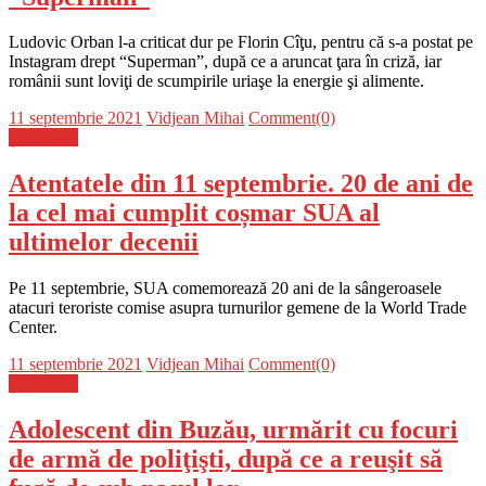
Ludovic Orban l-a criticat dur pe Florin Cîţu, pentru că s-a postat pe
Instagram drept “Superman”, după ce a aruncat ţara în criză, iar
românii sunt loviţi de scumpirile uriaşe la energie şi alimente.
Posted
Author
11 septembrie 2021
Vidjean Mihai
Comment(0)
on
Știri Flash
Atentatele din 11 septembrie. 20 de ani de
la cel mai cumplit coșmar SUA al
ultimelor decenii
Pe 11 septembrie, SUA comemorează 20 ani de la sângeroasele
atacuri teroriste comise asupra turnurilor gemene de la World Trade
Center.
Posted
Author
11 septembrie 2021
Vidjean Mihai
Comment(0)
on
Știri Flash
Adolescent din Buzău, urmărit cu focuri
de armă de poliţişti, după ce a reuşit să