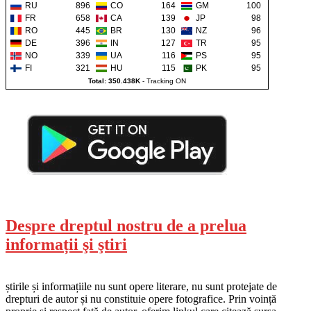
RU
896
CO
164
GM
100
FR
658
CA
139
JP
98
RO
445
BR
130
NZ
96
DE
396
IN
127
TR
95
NO
339
UA
116
PS
95
FI
321
HU
115
PK
95
Total: 350.438K
-
Tracking ON
Despre dreptul nostru de a prelua
informații şi ştiri
știrile și informațiile nu sunt opere literare, nu sunt protejate de
drepturi de autor și nu constituie opere fotografice. Prin voință