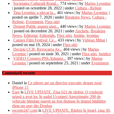
Societatea Culturală Româ...
774 views
|
by
Marius Leontiuc
|
posted on octombrie 28, 2022
|
under
Cultura - Religie
Tinu Leontiuc a plecat la...
461 views
|
by
Marius Leontiuc
|
posted on aprilie 7, 2020
|
under
Breaking News
,
Cultura -
Religie
,
Eveniment
,
Flux-stiri
Denunț Public asupra unui...
440 views
|
by
Marius Leontiuc
|
posted on decembrie 20, 2021
|
under
Anchete
,
Breaking
News
,
Editorial
,
Editoriale
,
Flux-stiri
,
Justitie
,
leontiuc
Cannes Film Festival: Ce...
433 views
|
by
Vidjean Mihai
|
posted on mai 19, 2024
|
under
Flux-stiri
Decizie CCR: Revocarea Av...
404 views
|
by
Marius
Leontiuc
|
posted on iunie 30, 2021
|
under
Flux-stiri
,
Juridice
VIDEO Congres PNL/Iohanni...
397 views
|
by
Marius
Leontiuc
|
posted on septembrie 25, 2021
|
under
Eveniment
Comentarii recente
Daniel
la
Ce părere are un director executiv despre noul
iPhone 15
Eses
la
LIVE UPDATE. Ziua 621 de război. O explozie
uriașă a avut loc în sudul Ucrainei/ Aproximativ 200 de
vehicule blindate rusești au fost distruse în timpul bătăliilor
dintr-un oraș din Donbas
escorte247.com
la
LIVE UPDATE. Război în Israel, ziua 30.