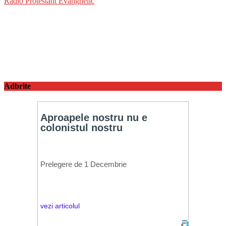
Radio Protestant Evanghelic
Adbrite