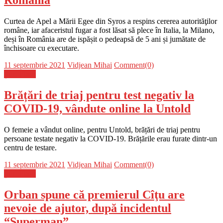
Curtea de Apel a Mării Egee din Syros a respins cererea autorităţilor
române, iar afaceristul fugar a fost lăsat să plece în Italia, la Milano,
deși în România are de ispășit o pedeapsă de 5 ani și jumătate de
închisoare cu executare.
Posted
Author
11 septembrie 2021
Vidjean Mihai
Comment(0)
on
Știri Flash
Brățări de triaj pentru test negativ la
COVID-19, vândute online la Untold
O femeie a vândut online, pentru Untold, brățări de triaj pentru
persoane testate negativ la COVID-19. Brățările erau furate dintr-un
centru de testare.
Posted
Author
11 septembrie 2021
Vidjean Mihai
Comment(0)
on
Știri Flash
Orban spune că premierul Cîţu are
nevoie de ajutor, după incidentul
“Superman”