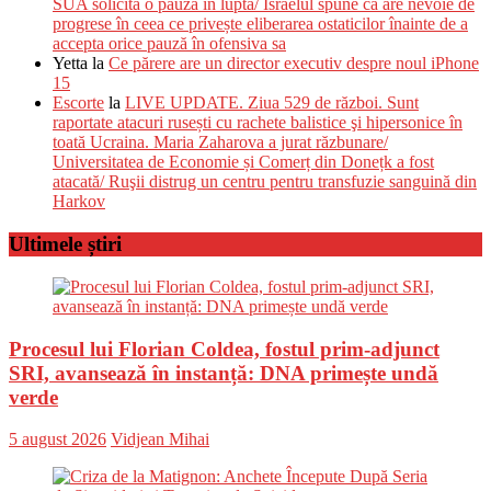
SUA solicită o pauză în luptă/ Israelul spune că are nevoie de
progrese în ceea ce privește eliberarea ostaticilor înainte de a
accepta orice pauză în ofensiva sa
Yetta
la
Ce părere are un director executiv despre noul iPhone
15
Escorte
la
LIVE UPDATE. Ziua 529 de război. Sunt
raportate atacuri rusești cu rachete balistice şi hipersonice în
toată Ucraina. Maria Zaharova a jurat răzbunare/
Universitatea de Economie și Comerț din Donețk a fost
atacată/ Ruşii distrug un centru pentru transfuzie sanguină din
Harkov
Ultimele știri
Procesul lui Florian Coldea, fostul prim-adjunct
SRI, avansează în instanță: DNA primește undă
verde
Posted
Author
5 august 2026
Vidjean Mihai
on