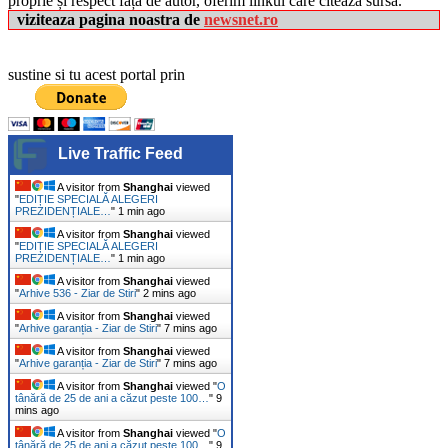
proprie și respect față de autor, oferim linkul care citează sursa.
viziteaza pagina noastra de
newsnet.ro
sustine si tu acest portal prin
Live Traffic Feed
A visitor from
Shanghai
viewed
"
EDIȚIE SPECIALĂ ALEGERI
PREZIDENȚIALE…
"
1 min ago
A visitor from
Shanghai
viewed
"
EDIȚIE SPECIALĂ ALEGERI
PREZIDENȚIALE…
"
1 min ago
A visitor from
Shanghai
viewed
"
Arhive 536 - Ziar de Stiri
"
2 mins ago
A visitor from
Shanghai
viewed
"
Arhive garanția - Ziar de Stiri
"
7 mins ago
A visitor from
Shanghai
viewed
"
Arhive garanția - Ziar de Stiri
"
7 mins ago
A visitor from
Shanghai
viewed "
O
tânără de 25 de ani a căzut peste 100…
"
9
mins ago
A visitor from
Shanghai
viewed "
O
tânără de 25 de ani a căzut peste 100…
"
9