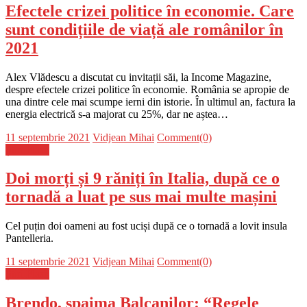
Efectele crizei politice în economie. Care
sunt condițiile de viață ale românilor în
2021
Alex Vlădescu a discutat cu invitații săi, la Income Magazine,
despre efectele crizei politice în economie. România se apropie de
una dintre cele mai scumpe ierni din istorie. În ultimul an, factura la
energia electrică s-a majorat cu 25%, dar ne aștea…
Posted
Author
11 septembrie 2021
Vidjean Mihai
Comment(0)
on
Știri Flash
Doi morți și 9 răniți în Italia, după ce o
tornadă a luat pe sus mai multe mașini
Cel puțin doi oameni au fost uciși după ce o tornadă a lovit insula
Pantelleria.
Posted
Author
11 septembrie 2021
Vidjean Mihai
Comment(0)
on
Știri Flash
Brendo, spaima Balcanilor: “Regele