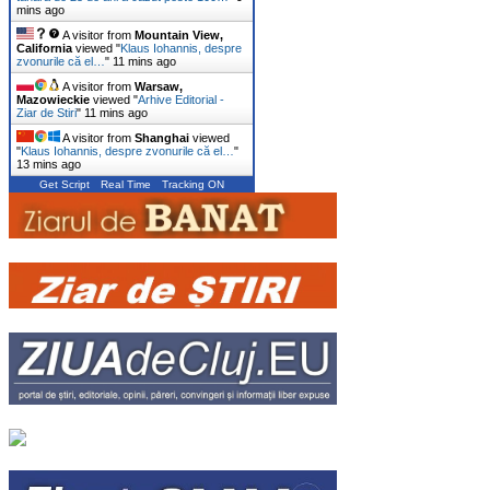
mins ago
A visitor from
Mountain View,
California
viewed "
Klaus Iohannis, despre
zvonurile că el…
"
11 mins ago
A visitor from
Warsaw,
Mazowieckie
viewed "
Arhive Editorial -
Ziar de Stiri
"
11 mins ago
A visitor from
Shanghai
viewed
"
Klaus Iohannis, despre zvonurile că el…
"
13 mins ago
Get Script
Real Time
Tracking ON