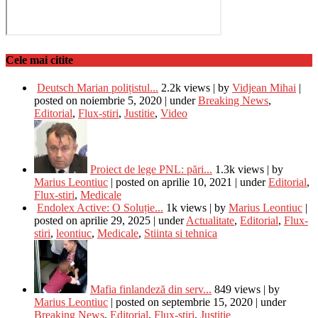
Cele mai citite
Deutsch Marian polițistul...
2.2k views
|
by
Vidjean Mihai
|
posted on noiembrie 5, 2020
|
under
Breaking News
,
Editorial
,
Flux-stiri
,
Justitie
,
Video
Proiect de lege PNL: pări...
1.3k views
|
by
Marius Leontiuc
|
posted on aprilie 10, 2021
|
under
Editorial
,
Flux-stiri
,
Medicale
Endolex Active: O Soluție...
1k views
|
by
Marius Leontiuc
|
posted on aprilie 29, 2025
|
under
Actualitate
,
Editorial
,
Flux-
stiri
,
leontiuc
,
Medicale
,
Stiinta si tehnica
Mafia finlandeză din serv...
849 views
|
by
Marius Leontiuc
|
posted on septembrie 15, 2020
|
under
Breaking News
,
Editorial
,
Flux-stiri
,
Justitie