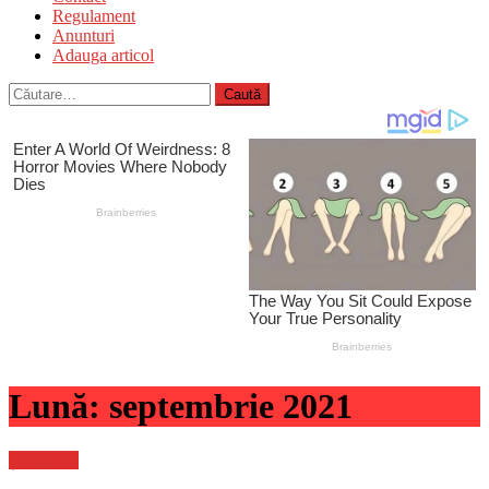
Regulament
Anunturi
Adauga articol
Caută
după:
Lună:
septembrie 2021
Știri Flash