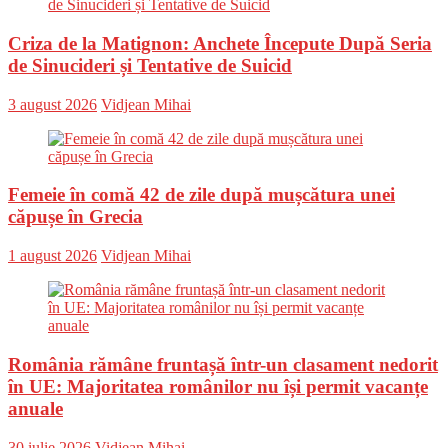
Criza de la Matignon: Anchete Începute După Seria
de Sinucideri și Tentative de Suicid
Posted
Author
3 august 2026
Vidjean Mihai
on
Femeie în comă 42 de zile după mușcătura unei
căpușe în Grecia
Posted
Author
1 august 2026
Vidjean Mihai
on
România rămâne fruntașă într-un clasament nedorit
în UE: Majoritatea românilor nu își permit vacanțe
anuale
Posted
Author
30 iulie 2026
Vidjean Mihai