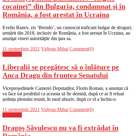
cocainei” din Bulgaria, condamnat şi în
România, a fost arestat în Ucraina
Evelin Banev, zis ‘Brendo’, un cunoscut traficant bulgar de droguri,
urmărit din 2018, inclusiv de România, a fost arestat în Ucraina, au
anunţat vineri autorităţile din ţara sa.
Posted
Author
11 septembrie 2021
Vidjean Mihai
Comment(0)
on
Știri Flash
Liberalii se pregătesc să o înlăture pe
Anca Dragu din fruntea Senatului
Vicepreședintele Camerei Deputaților, Florin Roman, a anunțat că
va face tot posibilul ca aceasta să fie demisă, după ce ar fi reluat
ședința plenului reunit, în mod abuziv, după ce el a închis-o.
Posted
Author
11 septembrie 2021
Vidjean Mihai
Comment(0)
on
Știri Flash
Dragoş Săvulescu nu va fi extrădat în
România