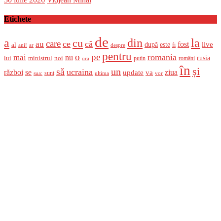
on
Etichete
de
a
din
la
cu
care
ce
că
au
fost
live
după
este
al
fi
ani!
ar
despre
pentru
o
pe
romania
mai
nu
ministrul
rusia
lui
noi
români
putin
ora
în
și
un
să
ucraina
război
se
update
ziua
va
sunt
sua:
ultima
vor