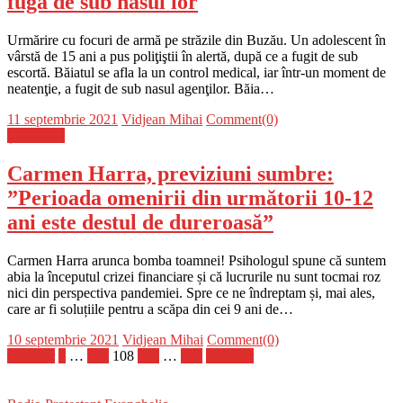
fugă de sub nasul lor
Urmărire cu focuri de armă pe străzile din Buzău. Un adolescent în
vârstă de 15 ani a pus poliţiştii în alertă, după ce a fugit de sub
escortă. Băiatul se afla la un control medical, iar într-un moment de
neatenţie, a fugit de sub nasul agenţilor. Băia…
Posted
Author
11 septembrie 2021
Vidjean Mihai
Comment(0)
on
Știri Flash
Carmen Harra, previziuni sumbre:
”Perioada omenirii din următorii 10-12
ani este destul de dureroasă”
Carmen Harra arunca bomba toamnei! Psihologul spune că suntem
abia la începutul crizei financiare și că lucrurile nu sunt tocmai roz
nici din perspectiva pandemiei. Spre ce ne îndreptam și, mai ales,
care ar fi soluțiile pentru a scăpa din cei 9 ani de…
Posted
Author
10 septembrie 2021
Vidjean Mihai
Comment(0)
on
Paginație
Anterior
1
…
107
108
109
…
174
Următor
articole