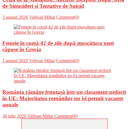
de Sinucideri și Tentative de Suicid
Posted
Author
3 august 2026
Vidjean Mihai
Comment(0)
on
Femeie în comă 42 de zile după mușcătura unei
căpușe în Grecia
Posted
Author
1 august 2026
Vidjean Mihai
Comment(0)
on
România rămâne fruntașă într-un clasament nedorit
în UE: Majoritatea românilor nu își permit vacanțe
anuale
Posted
Author
30 iulie 2026
Vidjean Mihai
Comment(0)
on