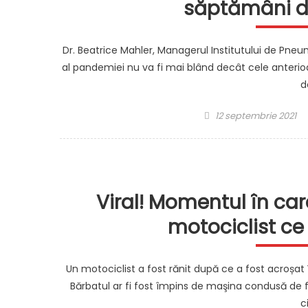
săptămâni de
Dr. Beatrice Mahler, Managerul Institutului de Pneum
al pandemiei nu va fi mai blând decât cele anterio
d
Posted
12 septembrie 2021
on
Viral! Momentul în care
motociclist ce
Un motociclist a fost rănit după ce a fost acroșat în
Bărbatul ar fi fost împins de maşina condusă de f
c