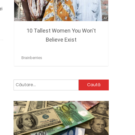
zi
Caută
după: