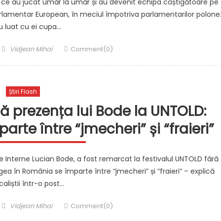
ă ce au jucat umăr la umăr și au devenit echipa câștigătoare pe
parlamentar European, în meciul împotriva parlamentarilor polone
au luat cu ei cupa…
Author
Vidjean Mihai
Comment(0)
Știri Flash
ă prezența lui Bode la UNTOLD:
rte între “jmecheri” și “fraieri”
de Interne Lucian Bode, a fost remarcat la festivalul UNTOLD fără
 în România se împarte între “jmecheri” și “fraieri” – explică
caliștii într-o post…
Author
Vidjean Mihai
Comment(0)