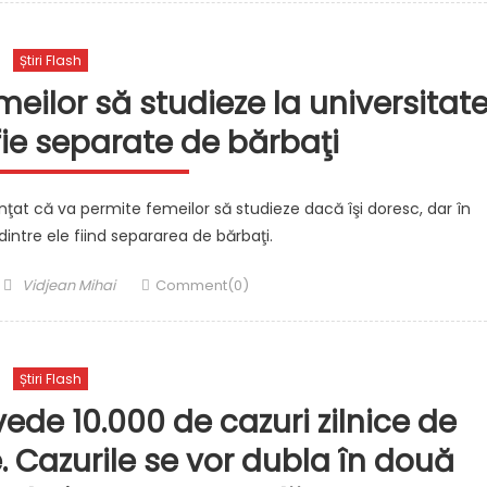
Știri Flash
meilor să studieze la universitate
fie separate de bărbaţi
nţat că va permite femeilor să studieze dacă îşi doresc, dar în
dintre ele fiind separarea de bărbaţi.
Author
Vidjean Mihai
Comment(0)
Știri Flash
vede 10.000 de cazuri zilnice de
 Cazurile se vor dubla în două