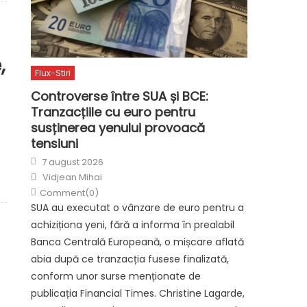
,
Flux-Stiri
Controverse între SUA și BCE:
Tranzacțiile cu euro pentru
susținerea yenului provoacă
tensiuni
Posted
7 august 2026
on
Author
Vidjean Mihai
Comment(0)
SUA au executat o vânzare de euro pentru a
achiziționa yeni, fără a informa în prealabil
Banca Centrală Europeană, o mișcare aflată
abia după ce tranzacția fusese finalizată,
conform unor surse menționate de
publicația Financial Times. Christine Lagarde,