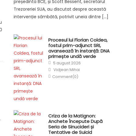
președinta BCE, și Scott Bessent, secretarul
Trezoreriei SUA, au discutat despre această
intervenție sâmbătă, potrivit uneia dintre […]
u
0
Procesul lui Florian Coldea,
fostul prim-adjunct SRI,
avansează în instanță: DNA
primește undă verde
Posted
5 august 2026
on
Author
Vidjean Mihai
Comment(0)
Criza de la Matignon:
.
Anchete Începute După
Seria de Sinucideri și
Tentative de Suicid