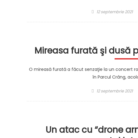
Posted
12 septembrie 2021
on
Mireasa furată şi dusă p
O mireasă furată a făcut senzaţie la un concert r
în Parcul Crâng, aco
Posted
12 septembrie 2021
on
Un atac cu “drone ar