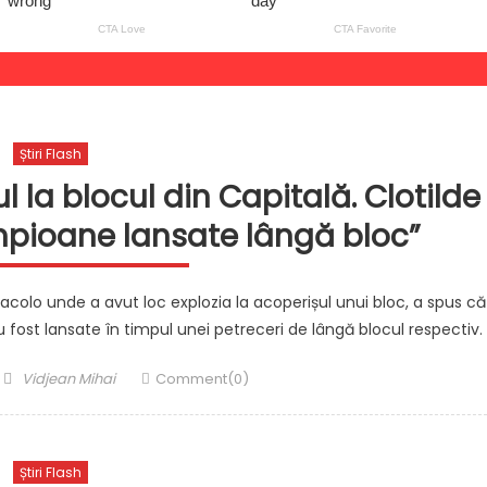
Știri Flash
l la blocul din Capitală. Clotilde
mpioane lansate lângă bloc”
, acolo unde a avut loc explozia la acoperișul unui bloc, a spus că
u fost lansate în timpul unei petreceri de lângă blocul respectiv.
Author
Vidjean Mihai
Comment(0)
Știri Flash