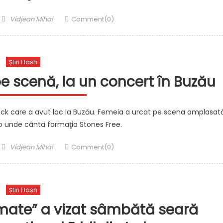
Author
Vidjean Mihai
Comment(0)
Știri Flash
e scenă, la un concert în Buzău
ock care a avut loc la Buzău. Femeia a urcat pe scena amplasat
lo unde cânta formaţia Stones Free.
Author
Vidjean Mihai
Comment(0)
Știri Flash
mate” a vizat sâmbătă seară