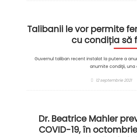
Talibanii le vor permite fe
cu condiția să 
Guvernul taliban recent instalat la putere a anu
anumite condiţii, una 
Posted
12 septembrie 2021
on
Dr. Beatrice Mahler pre
COVID-19, în octombrie.