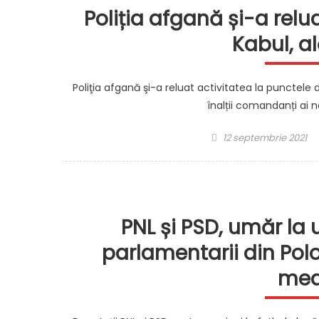
Poliția afgană și-a relu
Kabul, al
Poliţia afgană şi-a reluat activitatea la punctele 
înalții comandanți ai 
Posted
12 septembrie 2021
on
PNL și PSD, umăr la 
parlamentarii din Polo
med