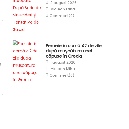
Posted
3 august 2026
on
Author
Vidjean Mihai
Comment(0)
Femeie în comă 42 de zile
după mușcătura unei
căpușe în Grecia
Posted
1 august 2026
on
ă
Author
Vidjean Mihai
Comment(0)