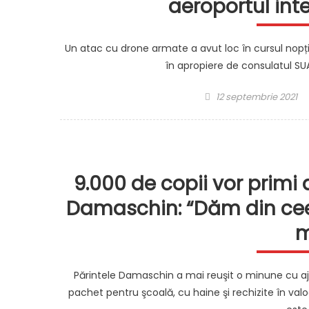
aeroportul inte
Un atac cu drone armate a avut loc în cursul nopții
în apropiere de consulatul SUA
Posted
12 septembrie 2021
on
9.000 de copii vor primi 
Damaschin: “Dăm din ce
m
Părintele Damaschin a mai reuşit o minune cu aju
pachet pentru şcoală, cu haine şi rechizite în valo