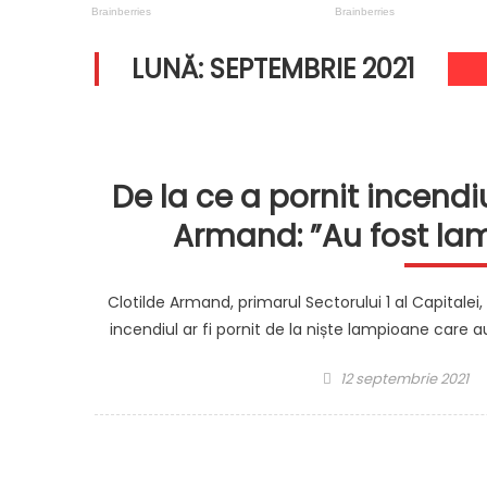
LUNĂ:
SEPTEMBRIE 2021
De la ce a pornit incendiu
Armand: ”Au fost la
Clotilde Armand, primarul Sectorului 1 al Capitalei
incendiul ar fi pornit de la niște lampioane care a
Posted
12 septembrie 2021
on