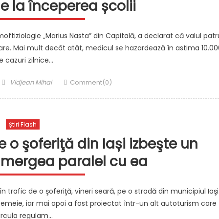
 la începerea școlii
oftiziologie „Marius Nasta” din Capitală, a declarat că valul patr
are. Mai mult decât atât, medicul se hazardează în astima 10.00
e cazuri zilnice…
Author
Vidjean Mihai
Comment(0)
Știri Flash
 o şoferiţă din Iași izbeşte un
 mergea paralel cu ea
 trafic de o şoferiţă, vineri seară, pe o stradă din municipiul Iaşi
emeie, iar mai apoi a fost proiectat într-un alt autoturism care
ircula regulam…