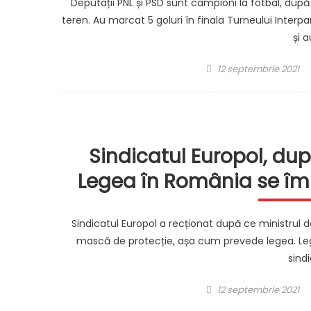
Deputații PNL și PSD sunt campioni la fotbal, dup
teren. Au marcat 5 goluri în finala Turneului Inter
și 
Posted
12 septembrie 2021
on
Sindicatul Europol, dup
Legea în România se împa
Sindicatul Europol a recționat după ce ministrul 
mască de protecție, așa cum prevede legea. Legea
sindi
Posted
12 septembrie 2021
on