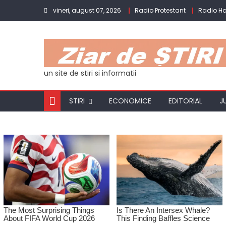
Skip
vineri, august 07, 2026
Radio Protestant
Radio H
to
content
un site de stiri si informatii
STIRI
ECONOMICE
EDITORIAL
J