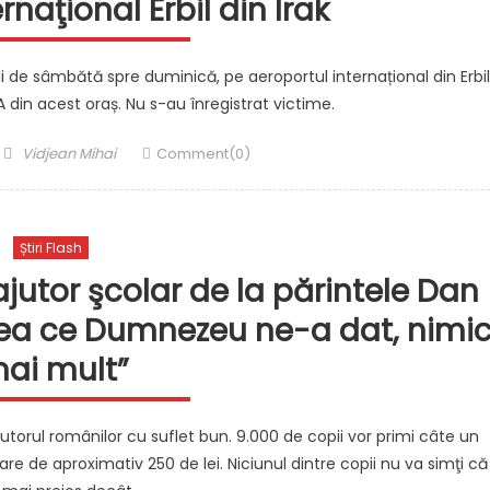
rnaţional Erbil din Irak
 de sâmbătă spre duminică, pe aeroportul internațional din Erbil
 din acest oraș. Nu s-au înregistrat victime.
Author
Vidjean Mihai
Comment(0)
Știri Flash
ajutor şcolar de la părintele Dan
ea ce Dumnezeu ne-a dat, nimi
ai mult”
torul românilor cu suflet bun. 9.000 de copii vor primi câte un
are de aproximativ 250 de lei. Niciunul dintre copii nu va simţi că