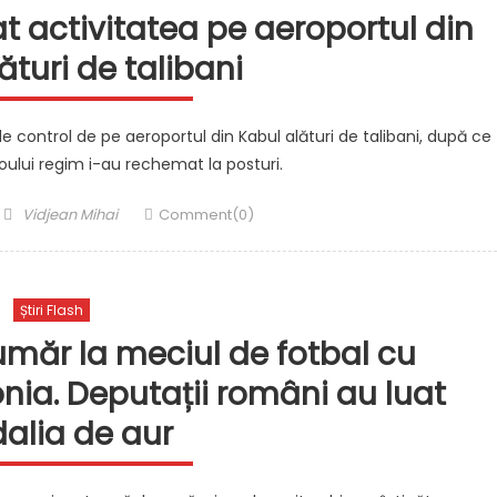
at activitatea pe aeroportul din
ături de talibani
de control de pe aeroportul din Kabul alături de talibani, după ce
noului regim i-au rechemat la posturi.
Author
Vidjean Mihai
Comment(0)
Știri Flash
umăr la meciul de fotbal cu
nia. Deputații români au luat
alia de aur