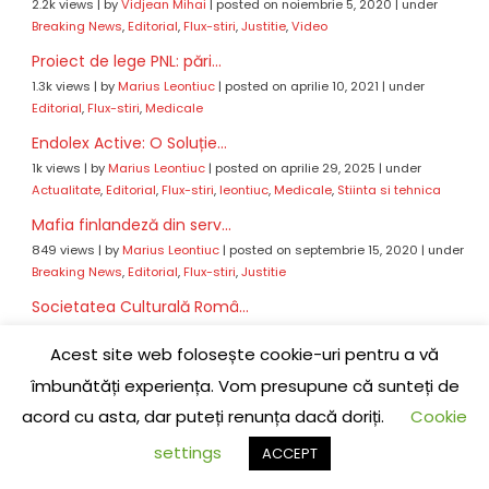
2.2k views
|
by
Vidjean Mihai
|
posted on noiembrie 5, 2020
|
under
Breaking News
,
Editorial
,
Flux-stiri
,
Justitie
,
Video
Proiect de lege PNL: pări...
1.3k views
|
by
Marius Leontiuc
|
posted on aprilie 10, 2021
|
under
Editorial
,
Flux-stiri
,
Medicale
Endolex Active: O Soluție...
1k views
|
by
Marius Leontiuc
|
posted on aprilie 29, 2025
|
under
Actualitate
,
Editorial
,
Flux-stiri
,
leontiuc
,
Medicale
,
Stiinta si tehnica
Mafia finlandeză din serv...
849 views
|
by
Marius Leontiuc
|
posted on septembrie 15, 2020
|
under
Breaking News
,
Editorial
,
Flux-stiri
,
Justitie
Societatea Culturală Româ...
774 views
|
by
Marius Leontiuc
|
posted on octombrie 28, 2022
|
under
Acest site web folosește cookie-uri pentru a vă
Cultura - Religie
îmbunătăți experiența. Vom presupune că sunteți de
Tinu Leontiuc a plecat la...
461 views
|
by
Marius Leontiuc
|
posted on aprilie 7, 2020
|
under
Breaking
acord cu asta, dar puteți renunța dacă doriți.
Cookie
News
,
Cultura - Religie
,
Eveniment
,
Flux-stiri
settings
ACCEPT
Denunț Public asupra unui...