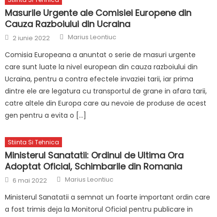
Masurile Urgente ale Comisiei Europene din
Cauza Razboiului din Ucraina
Author
Posted
Marius Leontiuc
2 iunie 2022
on
Comisia Europeana a anuntat o serie de masuri urgente
care sunt luate la nivel european din cauza razboiului din
Ucraina, pentru a contra efectele invaziei tarii, iar prima
dintre ele are legatura cu transportul de grane in afara tarii,
catre altele din Europa care au nevoie de produse de acest
gen pentru a evita o […]
Stiinta Si Tehnica
Ministerul Sanatatii: Ordinul de Ultima Ora
Adoptat Oficial, Schimbarile din Romania
Author
Posted
Marius Leontiuc
6 mai 2022
on
Ministerul Sanatatii a semnat un foarte important ordin care
a fost trimis deja la Monitorul Oficial pentru publicare in