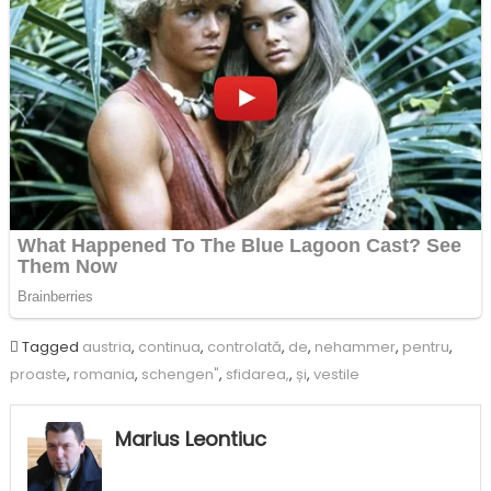
Tagged
austria
,
continua
,
controlată
,
de
,
nehammer
,
pentru
,
proaste
,
romania
,
schengen"
,
sfidarea,
,
și
,
vestile
Marius Leontiuc