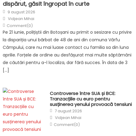
dispărut, găsit îngropat în curte
Posted
9 august 2026
on
Author
Vidjean Mihai
Comment(0)
Pe 21 iunie, polițiștii din Botoșani au primit o sesizare cu privire
la dispariția unui bărbat de 48 de ani din comuna Vârfu
Câmpului, care nu mai luase contact cu familia sa din luna
aprilie. Forțele de ordine au desfășurat mai multe săptămâni
de căutări pentru a-l localiza, dar fără succes. În data de 3
[…]
Controverse între SUA și BCE:
Tranzacțiile cu euro pentru
susținerea yenului provoacă tensiuni
Posted
7 august 2026
on
Author
Vidjean Mihai
Comment(0)