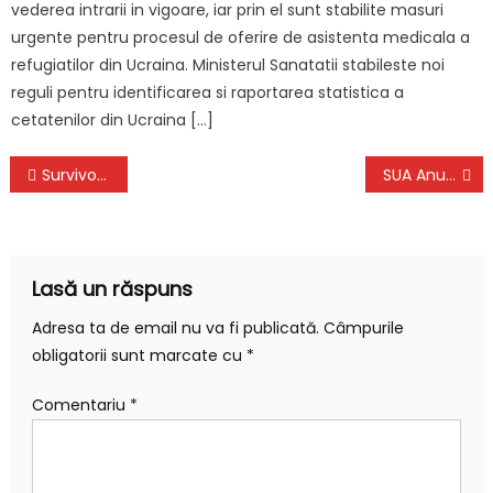
vederea intrarii in vigoare, iar prin el sunt stabilite masuri
urgente pentru procesul de oferire de asistenta medicala a
refugiatilor din Ucraina. Ministerul Sanatatii stabileste noi
reguli pentru identificarea si raportarea statistica a
cetatenilor din Ucraina […]
Navigare
Survivor Romania Anunta Decizia de ULTIMA ORA pentru Triburile Concurentilor
SUA Anunta cum si-ar Putea Recupera Ucraina Teritoriile Ocupate de Rusia
în
articole
Lasă un răspuns
Adresa ta de email nu va fi publicată.
Câmpurile
obligatorii sunt marcate cu
*
Comentariu
*