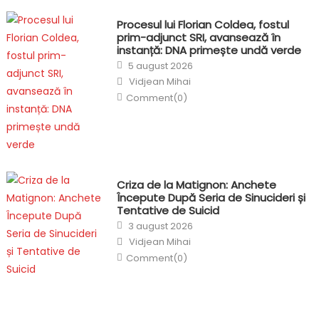
Procesul lui Florian Coldea, fostul
prim-adjunct SRI, avansează în
instanță: DNA primește undă verde
Posted
5 august 2026
on
Author
Vidjean Mihai
Comment(0)
Criza de la Matignon: Anchete
Începute După Seria de Sinucideri și
Tentative de Suicid
Posted
3 august 2026
on
Author
Vidjean Mihai
Comment(0)