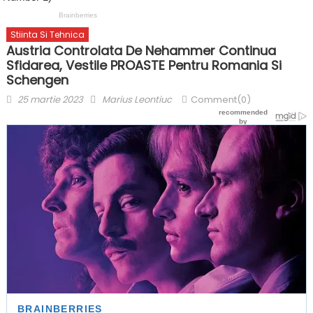
Stiinta Si Tehnica
Austria Controlata De Nehammer Continua
Sfidarea, Vestile PROASTE Pentru Romania Si
Schengen
Posted
Author
25 martie 2023
Marius Leontiuc
Comment(0)
on