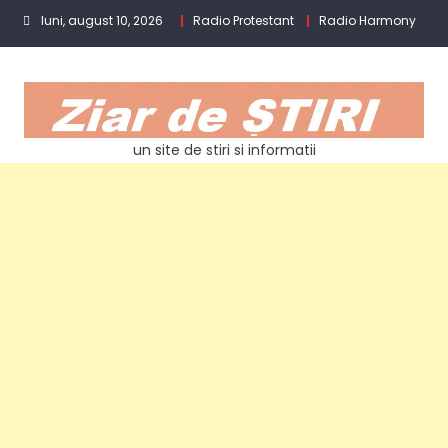
Skip
luni, august 10, 2026
Radio Protestant
Radio Harmony
to
content
un site de stiri si informatii