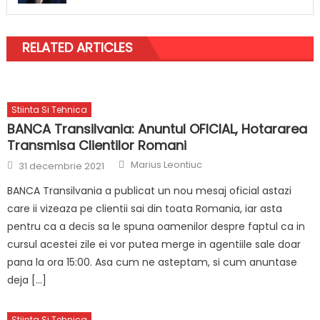
RELATED ARTICLES
Stiinta Si Tehnica
BANCA Transilvania: Anuntul OFICIAL, Hotararea
Transmisa Clientilor Romani
Author
Posted
Marius Leontiuc
31 decembrie 2021
on
BANCA Transilvania a publicat un nou mesaj oficial astazi
care ii vizeaza pe clientii sai din toata Romania, iar asta
pentru ca a decis sa le spuna oamenilor despre faptul ca in
cursul acestei zile ei vor putea merge in agentiile sale doar
pana la ora 15:00. Asa cum ne asteptam, si cum anuntase
deja […]
Stiinta Si Tehnica