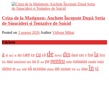
Criza de la Matignon: Anchete Începute După Seria
de Sinucideri și Tentative de Suicid
Posted on
3 august 2026
Author
Vidjean Mihai
Etichete
de
a
din
la
cu
care
ce
că
au
fost
live
după
este
al
fi
ani!
ar
despre
pentru
o
pe
romania
mai
nu
ministrul
rusia
lui
noi
români
putin
ora
în
și
un
să
ucraina
război
se
update
ziua
va
sunt
sua:
ultima
vor