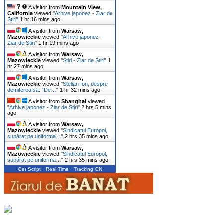
A visitor from
Mountain View,
California
viewed "
Arhive japonez - Ziar de
Stiri
"
1 hr 16 mins ago
A visitor from
Warsaw,
Mazowieckie
viewed "
Arhive japonez -
Ziar de Stiri
"
1 hr 19 mins ago
A visitor from
Warsaw,
Mazowieckie
viewed "
Stiri - Ziar de Stiri
"
1
hr 27 mins ago
A visitor from
Warsaw,
Mazowieckie
viewed "
Stelian Ion, despre
demiterea sa: ”De…
"
1 hr 32 mins ago
A visitor from
Shanghai
viewed
"
Arhive japonez - Ziar de Stiri
"
2 hrs 5 mins
ago
A visitor from
Warsaw,
Mazowieckie
viewed "
Sindicatul Europol,
supărat pe uniforma…
"
2 hrs 35 mins ago
A visitor from
Warsaw,
Mazowieckie
viewed "
Sindicatul Europol,
supărat pe uniforma…
"
2 hrs 35 mins ago
Get Script
Real Time
Tracking ON