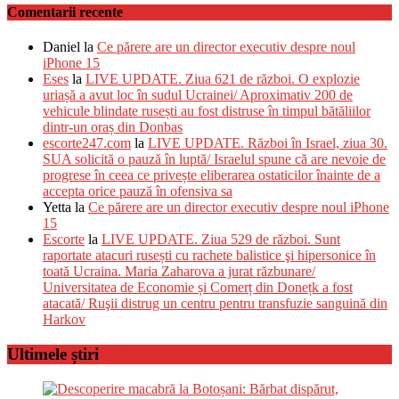
Comentarii recente
Daniel
la
Ce părere are un director executiv despre noul
iPhone 15
Eses
la
LIVE UPDATE. Ziua 621 de război. O explozie
uriașă a avut loc în sudul Ucrainei/ Aproximativ 200 de
vehicule blindate rusești au fost distruse în timpul bătăliilor
dintr-un oraș din Donbas
escorte247.com
la
LIVE UPDATE. Război în Israel, ziua 30.
SUA solicită o pauză în luptă/ Israelul spune că are nevoie de
progrese în ceea ce privește eliberarea ostaticilor înainte de a
accepta orice pauză în ofensiva sa
Yetta
la
Ce părere are un director executiv despre noul iPhone
15
Escorte
la
LIVE UPDATE. Ziua 529 de război. Sunt
raportate atacuri rusești cu rachete balistice şi hipersonice în
toată Ucraina. Maria Zaharova a jurat răzbunare/
Universitatea de Economie și Comerț din Donețk a fost
atacată/ Ruşii distrug un centru pentru transfuzie sanguină din
Harkov
Ultimele știri