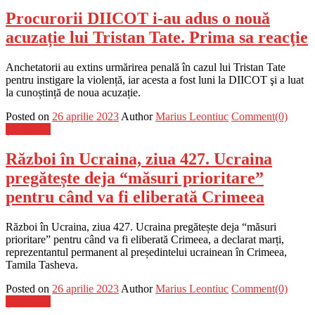
Procurorii DIICOT i-au adus o nouă
acuzație lui Tristan Tate. Prima sa reacţie
Anchetatorii au extins urmărirea penală în cazul lui Tristan Tate
pentru instigare la violență, iar acesta a fost luni la DIICOT şi a luat
la cunoștință de noua acuzație.
Posted on
26 aprilie 2023
Author
Marius Leontiuc
Comment(0)
Știri Flash
Război în Ucraina, ziua 427. Ucraina
pregătește deja “măsuri prioritare”
pentru când va fi eliberată Crimeea
Război în Ucraina, ziua 427. Ucraina pregătește deja “măsuri
prioritare” pentru când va fi eliberată Crimeea, a declarat marți,
reprezentantul permanent al președintelui ucrainean în Crimeea,
Tamila Tasheva.
Posted on
26 aprilie 2023
Author
Marius Leontiuc
Comment(0)
Știri Flash