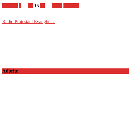
Anterior
1
…
14
15
16
…
1.181
Următor
Radio Protestant Evanghelic
Adbrite