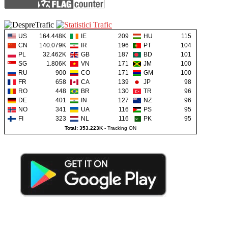
US
164.448K
IE
209
HU
115
CN
140.079K
IR
196
PT
104
PL
32.462K
GB
187
BD
101
SG
1.806K
VN
171
JM
100
RU
900
CO
171
GM
100
FR
658
CA
139
JP
98
RO
448
BR
130
TR
96
DE
401
IN
127
NZ
96
NO
341
UA
116
PS
95
FI
323
NL
116
PK
95
Total: 353.223K
-
Tracking ON