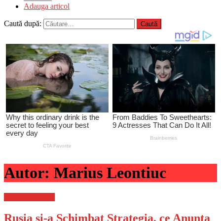
Adauga articol
Caută după:
Autor:
Marius Leontiuc
Stiinta si tehnica
Rusia si-a Schimbat Strategia, ce Anunta