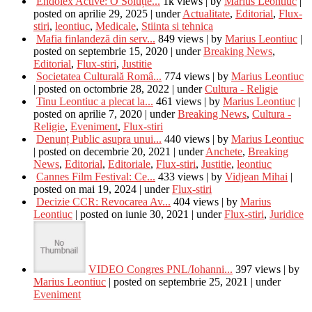
Endolex Active: O Soluție...
1k views
|
by
Marius Leontiuc
|
posted on aprilie 29, 2025
|
under
Actualitate
,
Editorial
,
Flux-
stiri
,
leontiuc
,
Medicale
,
Stiinta si tehnica
Mafia finlandeză din serv...
849 views
|
by
Marius Leontiuc
|
posted on septembrie 15, 2020
|
under
Breaking News
,
Editorial
,
Flux-stiri
,
Justitie
Societatea Culturală Româ...
774 views
|
by
Marius Leontiuc
|
posted on octombrie 28, 2022
|
under
Cultura - Religie
Tinu Leontiuc a plecat la...
461 views
|
by
Marius Leontiuc
|
posted on aprilie 7, 2020
|
under
Breaking News
,
Cultura -
Religie
,
Eveniment
,
Flux-stiri
Denunț Public asupra unui...
440 views
|
by
Marius Leontiuc
|
posted on decembrie 20, 2021
|
under
Anchete
,
Breaking
News
,
Editorial
,
Editoriale
,
Flux-stiri
,
Justitie
,
leontiuc
Cannes Film Festival: Ce...
433 views
|
by
Vidjean Mihai
|
posted on mai 19, 2024
|
under
Flux-stiri
Decizie CCR: Revocarea Av...
404 views
|
by
Marius
Leontiuc
|
posted on iunie 30, 2021
|
under
Flux-stiri
,
Juridice
VIDEO Congres PNL/Iohanni...
397 views
|
by
Marius Leontiuc
|
posted on septembrie 25, 2021
|
under
Eveniment