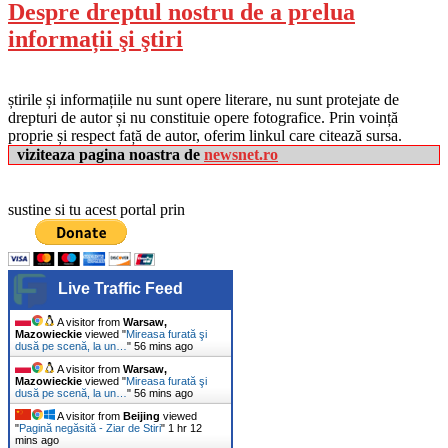
Despre dreptul nostru de a prelua
informații şi ştiri
știrile și informațiile nu sunt opere literare, nu sunt protejate de
drepturi de autor și nu constituie opere fotografice. Prin voință
proprie și respect față de autor, oferim linkul care citează sursa.
viziteaza pagina noastra de
newsnet.ro
sustine si tu acest portal prin
Live Traffic Feed
A visitor from
Warsaw,
Mazowieckie
viewed "
Mireasa furată şi
dusă pe scenă, la un…
"
56 mins ago
A visitor from
Warsaw,
Mazowieckie
viewed "
Mireasa furată şi
dusă pe scenă, la un…
"
56 mins ago
A visitor from
Beijing
viewed
"
Pagină negăsită - Ziar de Stiri
"
1 hr 12
mins ago