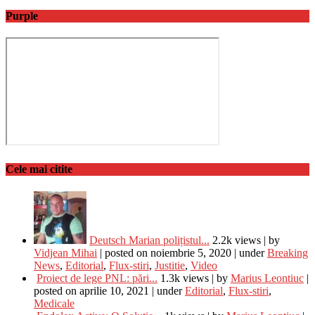
Purple
Cele mai citite
Deutsch Marian polițistul...
2.2k views
|
by
Vidjean Mihai
|
posted on noiembrie 5, 2020
|
under
Breaking
News
,
Editorial
,
Flux-stiri
,
Justitie
,
Video
Proiect de lege PNL: pări...
1.3k views
|
by
Marius Leontiuc
|
posted on aprilie 10, 2021
|
under
Editorial
,
Flux-stiri
,
Medicale