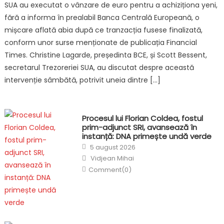
SUA au executat o vânzare de euro pentru a achiziționa yeni,
fără a informa în prealabil Banca Centrală Europeană, o
mișcare aflată abia după ce tranzacția fusese finalizată,
conform unor surse menționate de publicația Financial
Times. Christine Lagarde, președinta BCE, și Scott Bessent,
secretarul Trezoreriei SUA, au discutat despre această
intervenție sâmbătă, potrivit uneia dintre […]
Procesul lui Florian Coldea, fostul
prim-adjunct SRI, avansează în
instanță: DNA primește undă verde
Posted
5 august 2026
on
Author
Vidjean Mihai
Comment(0)