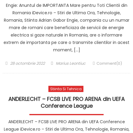
Engie: Anuntul de IMPORTANTA Mare pentru Toti Clientii din
Romania iDevice.ro – Stiri de Ultima Ora, Tehnologie,
Romania, Stiinta Adrian Gabor Engie, compania cu un numar
mare de romani care beneficiaza de servicii de energie
electrica si gaze naturale in Romania, are o informare
extrem de importanta pe care o transmite clientilor in acest
moment, […]
Posted
Author
28 octombrie 2022
Marius Leontiuc
Comment(0)
on
Stiinta Si Tehnica
ANDERLECHT – FCSB LIVE PRO ARENA din UEFA
Conference League
ANDERLECHT – FCSB LIVE PRO ARENA din UEFA Conference
League iDevice.ro – Stiri de Ultima Ora, Tehnologie, Romania,