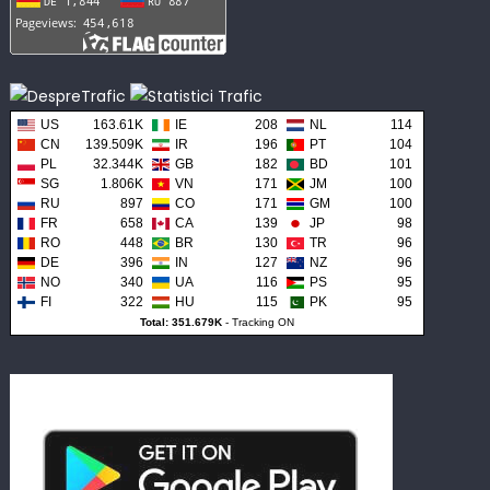
US
163.61K
IE
208
NL
114
CN
139.509K
IR
196
PT
104
PL
32.344K
GB
182
BD
101
SG
1.806K
VN
171
JM
100
RU
897
CO
171
GM
100
FR
658
CA
139
JP
98
RO
448
BR
130
TR
96
DE
396
IN
127
NZ
96
NO
340
UA
116
PS
95
FI
322
HU
115
PK
95
Total: 351.679K
-
Tracking ON