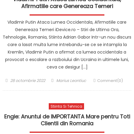
Afirmatiile care Genereaza Temeri
Vladimir Putin Ataca Lumea Occidentala, Afirmatiile care
Genereaza Temeri iDevice.ro – Stiri de Ultima Ora,
Tehnologie, Romania, Stiinta Adrian Gabor Intr-un nou discurs
care a lasat multa lume intrebandu-se ce se intampla la
Kremlin, Vladimir Putin a afirmat ca lumea occidentala a
provocat o escalare a razboiului din Ucraina in ultimele luni,
ceva ce desigur […]
Posted
Author
28 octombrie 2022
Marius Leontiuc
Comment(0)
on
Stiinta Si Tehnica
Engie: Anuntul de IMPORTANTA Mare pentru Toti
Clientii din Romania