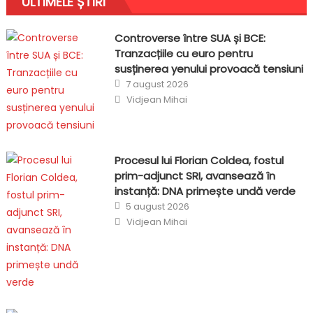
ULTIMELE ȘTIRI
Controverse între SUA și BCE:
Tranzacțiile cu euro pentru
susținerea yenului provoacă tensiuni
Posted
7 august 2026
on
Author
Vidjean Mihai
Procesul lui Florian Coldea, fostul
prim-adjunct SRI, avansează în
instanță: DNA primește undă verde
Posted
5 august 2026
on
Author
Vidjean Mihai