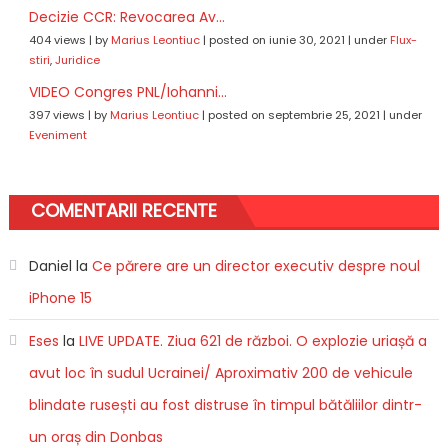
Decizie CCR: Revocarea Av...
404 views
|
by
Marius Leontiuc
|
posted on iunie 30, 2021
|
under
Flux-
stiri
,
Juridice
VIDEO Congres PNL/Iohanni...
397 views
|
by
Marius Leontiuc
|
posted on septembrie 25, 2021
|
under
Eveniment
COMENTARII RECENTE
Daniel
la
Ce părere are un director executiv despre noul
iPhone 15
Eses
la
LIVE UPDATE. Ziua 621 de război. O explozie uriașă a
avut loc în sudul Ucrainei/ Aproximativ 200 de vehicule
blindate rusești au fost distruse în timpul bătăliilor dintr-
un oraș din Donbas