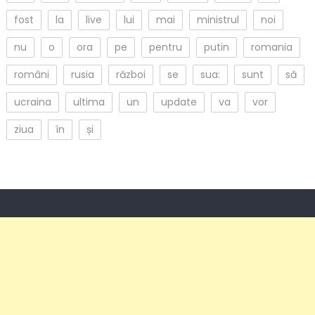
fost
la
live
lui
mai
ministrul
noi
nu
o
ora
pe
pentru
putin
romania
români
rusia
război
se
sua:
sunt
să
ucraina
ultima
un
update
va
vor
ziua
în
și