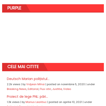
PURPLE
CELE MAI CITITE
Deutsch Marian polițistul...
2.2k views
|
by
Vidjean Mihai
|
posted on noiembrie 5, 2020
|
under
Breaking News
,
Editorial
,
Flux-stiri
,
Justitie
,
Video
Proiect de lege PNL: pări...
1.3k views
|
by
Marius Leontiuc
|
posted on aprilie 10, 2021
|
under