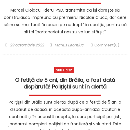
Marcel Ciolacu, liderul PSD, transmite că își dorește să
construiască împreună cu premierul Nicolae Ciucă, dar cere
să nu se mai facă ”înlocuiri pe nedrept” în coaliție, pentru că
altfel ”parteneriatul nostru va lua sfârșit”.
Posted
Author
29 octombrie 2022
Marius Leontiuc
Comment(0)
on
Știri Flash
O fetiță de 5 ani, din Brăila, a fost dată
dispărută! Polițiștii sunt în alertă
Poliţiştii din Brăila sunt alertă, după ce o fetiță de 5 ani a
dispărut de acasă, în această după-amiază. Căutările
continuă şi în această noapte, la care participă polițiști,
jandarmi, pompieri, polițiști de frontieră și voluntari. Este