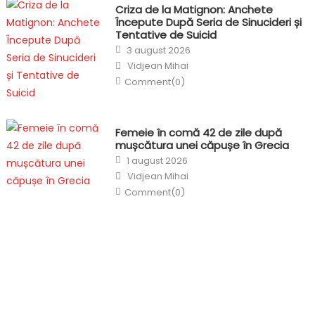
Criza de la Matignon: Anchete
Începute După Seria de Sinucideri și
Tentative de Suicid
Posted
3 august 2026
on
Author
Vidjean Mihai
Comment(0)
Femeie în comă 42 de zile după
mușcătura unei căpușe în Grecia
Posted
1 august 2026
on
Author
Vidjean Mihai
Comment(0)