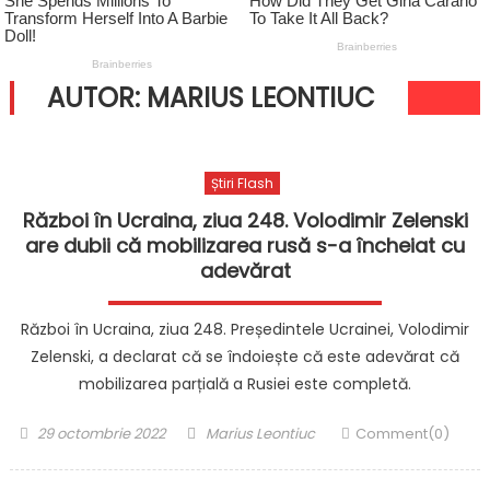
AUTOR:
MARIUS LEONTIUC
Știri Flash
Război în Ucraina, ziua 248. Volodimir Zelenski
are dubii că mobilizarea rusă s-a încheiat cu
adevărat
Război în Ucraina, ziua 248. Președintele Ucrainei, Volodimir
Zelenski, a declarat că se îndoiește că este adevărat că
mobilizarea parțială a Rusiei este completă.
Posted
Author
29 octombrie 2022
Marius Leontiuc
Comment(0)
on