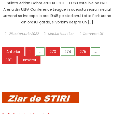
Stiinta Adrian Gabor ANDERLECHT – FCSB este live pe PRO
Arena din UEFA Conference League in aceasta seara, meciul
urmand sa inceapa la ora 19:45 pe stadionul Lotto Park Arena
din orasul gazda, si vorbim despre un […]
Posted
Author
28 octombrie 2022
Marius Leontiuc
Comment(0)
on
Paginație
Anterior
1
…
273
274
275
…
articole
1.181
Următor