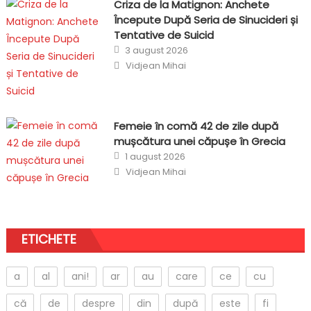
Criza de la Matignon: Anchete
Începute După Seria de Sinucideri și
Tentative de Suicid
Posted
3 august 2026
on
Author
Vidjean Mihai
Femeie în comă 42 de zile după
mușcătura unei căpușe în Grecia
Posted
1 august 2026
on
Author
Vidjean Mihai
ETICHETE
a
al
ani!
ar
au
care
ce
cu
că
de
despre
din
după
este
fi