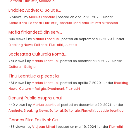
Editorial
,
Flux-stiri
,
Medicale
Endolex Active: O Soluție...
1k views
|
by
Marius Leontiuc
|
posted on aprilie 29, 2025
|
under
Actualitate
,
Editorial
,
Flux-stiri
,
leontiuc
,
Medicale
,
Stiinta si tehnica
Mafia finlandeză din serv...
849 views
|
by
Marius Leontiuc
|
posted on septembrie 15, 2020
|
under
Breaking News
,
Editorial
,
Flux-stiri
,
Justitie
Societatea Culturală Româ...
774 views
|
by
Marius Leontiuc
|
posted on octombrie 28, 2022
|
under
Cultura - Religie
Tinu Leontiuc a plecat la...
461 views
|
by
Marius Leontiuc
|
posted on aprilie 7, 2020
|
under
Breaking
News
,
Cultura - Religie
,
Eveniment
,
Flux-stiri
Denunț Public asupra unui...
440 views
|
by
Marius Leontiuc
|
posted on decembrie 20, 2021
|
under
Anchete
,
Breaking News
,
Editorial
,
Editoriale
,
Flux-stiri
,
Justitie
,
leontiuc
Cannes Film Festival: Ce...
433 views
|
by
Vidjean Mihai
|
posted on mai 19, 2024
|
under
Flux-stiri