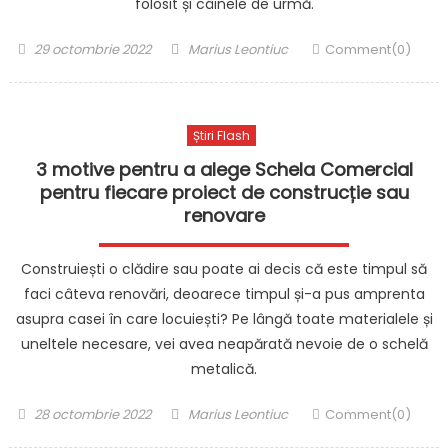
folosit și câinele de urmă.
Posted
Author
29 octombrie 2022
Marius Leontiuc
Comment(0)
on
Știri Flash
3 motive pentru a alege Schela Comercial
pentru fiecare proiect de construcție sau
renovare
Construiești o clădire sau poate ai decis că este timpul să
faci câteva renovări, deoarece timpul și-a pus amprenta
asupra casei în care locuiești? Pe lângă toate materialele și
uneltele necesare, vei avea neapărată nevoie de o schelă
metalică.
Posted
Author
28 octombrie 2022
Marius Leontiuc
Comment(0)
on