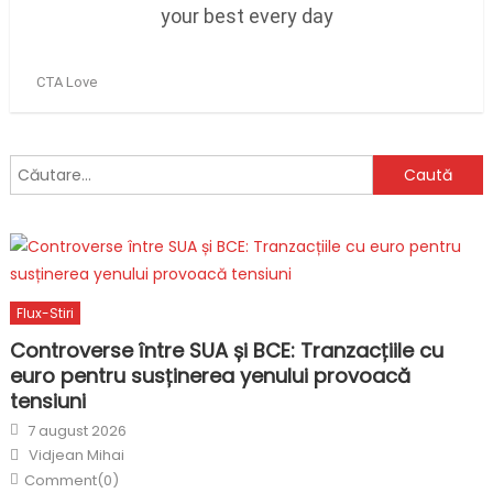
Caută
după:
Flux-Stiri
Controverse între SUA și BCE: Tranzacțiile cu
euro pentru susținerea yenului provoacă
tensiuni
Posted
7 august 2026
on
Author
Vidjean Mihai
Comment(0)