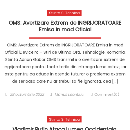
Stiinta Si Tehnica
OMS: Avertizare Extrem de INGRIJORATOARE
Emisa in mod Oficial
OMS: Avertizare Extrem de INGRIJORATOARE Emisa in mod
Oficial iDevice.ro – Stiri de Ultima Ora, Tehnologie, Romania,
Stiinta Adrian Gabor OMS transmite o avertizare extrem de
ingrijoratoare pentru toate tarile din intreaga lume astazi, iar
asta pentru ca aduce in atentia tuturor o problema extrem
de serioasa care nu ar trebui sa fie ignorata, cea […]
Posted
Author
28 octombrie 2022
Marius Leontiuc
Comment(0)
on
Stiinta Si Tehnica
Vladimir Putin Ataca Lumea Occidentala,