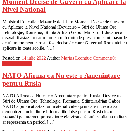
Moment Decise de Guvern cu Aplicare la
Nivel National
Ministrul Educatiei: Masurile de Ultim Moment Decise de Guvern
cu Aplicare la Nivel National iDevice.ro – Stiri de Ultima Ora,
Tehnologie, Romania, Stiinta Adrian Gabor Ministrul Educatiei a
dezvaluit astazi in cadrul unei conferinte de presa care sunt masurile
de ultim moment care au fost decise de catre Guvernul Romaniei cu
aplicare in toate scolile, […]
Posted on
14 iulie 2022
Author
Marius Leontiuc
Comment(0)
Stiinta si tehnica
NATO Afirma ca Nu este o Amenintare
pentru Rusia
NATO Afirma ca Nu este o Amenintare pentru Rusia iDevice.ro –
Stiri de Ultima Ora, Tehnologie, Romania, Stiinta Adrian Gabor
NATO a publicat astazi un material video prin care incearca sa
demonteze unele dintre informatiile false pe care Rusia le-ar
raspandi pe internet, prima dintre ele vizand faptul ca alianta militara
ar reprezenta un pericol […]