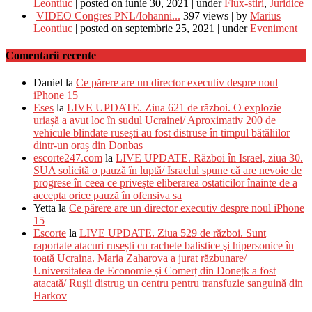
Leontiuc
|
posted on iunie 30, 2021
|
under
Flux-stiri
,
Juridice
VIDEO Congres PNL/Iohanni...
397 views
|
by
Marius
Leontiuc
|
posted on septembrie 25, 2021
|
under
Eveniment
Comentarii recente
Daniel
la
Ce părere are un director executiv despre noul
iPhone 15
Eses
la
LIVE UPDATE. Ziua 621 de război. O explozie
uriașă a avut loc în sudul Ucrainei/ Aproximativ 200 de
vehicule blindate rusești au fost distruse în timpul bătăliilor
dintr-un oraș din Donbas
escorte247.com
la
LIVE UPDATE. Război în Israel, ziua 30.
SUA solicită o pauză în luptă/ Israelul spune că are nevoie de
progrese în ceea ce privește eliberarea ostaticilor înainte de a
accepta orice pauză în ofensiva sa
Yetta
la
Ce părere are un director executiv despre noul iPhone
15
Escorte
la
LIVE UPDATE. Ziua 529 de război. Sunt
raportate atacuri rusești cu rachete balistice şi hipersonice în
toată Ucraina. Maria Zaharova a jurat răzbunare/
Universitatea de Economie și Comerț din Donețk a fost
atacată/ Ruşii distrug un centru pentru transfuzie sanguină din
Harkov