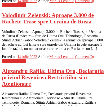
Posted on
14 iulie 2022
Author
Marius Leontiuc
Comment(0)
Stiinta si tehnica
Volodimir Zelenski: Aproape 3.000 de
Rachete Trase spre Ucraina de Rusia
Volodimir Zelenski: Aproape 3.000 de Rachete Trase spre Ucraina
de Rusia iDevice.ro – Stiri de Ultima Ora, Tehnologie, Romania,
Stiinta Adrian Gabor Volodimir Zelenski a afirmat ca aproape 3.000
de rachete au fost lansate spre orasele din Ucraina in cele aproape 5
luni de razboi, un numar urias care ne arata ca Rusia are un […]
Posted on
14 iulie 2022
Author
Marius Leontiuc
Comment(0)
Stiinta si tehnica
Alexandru Rafila: Ultima Ora, Declaratia
privind Revenirea Restrictiilor si o
Atentionare
Alexandru Rafila: Ultima Ora, Declaratia privind Revenirea
Restrictiilor si o Atentionare iDevice.ro – Stiri de Ultima Ora,
Tehnologie, Romania, Stiinta Adrian Gabor Alexandru Rafila a