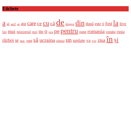
Etichete
de
a
din
la
cu
care
ce
că
au
fost
live
după
este
al
fi
ani!
ar
despre
pentru
o
pe
romania
mai
nu
ministrul
rusia
lui
noi
români
putin
ora
în
și
un
să
ucraina
război
se
update
ziua
va
sunt
sua:
ultima
vor