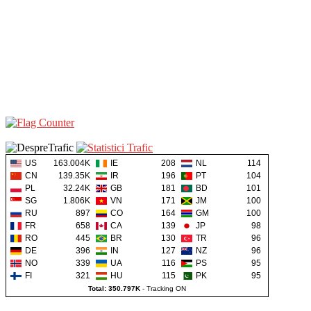
US
163.004K
IE
208
NL
114
CN
139.35K
IR
196
PT
104
PL
32.24K
GB
181
BD
101
SG
1.806K
VN
171
JM
100
RU
897
CO
164
GM
100
FR
658
CA
139
JP
98
RO
445
BR
130
TR
96
DE
396
IN
127
NZ
96
NO
339
UA
116
PS
95
FI
321
HU
115
PK
95
Total: 350.797K
-
Tracking ON