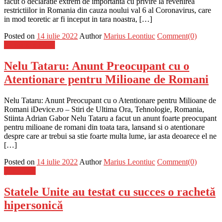
facut o declaratie extrem de importanta cu privire la revenirea
restrictiilor in Romania din cauza noului val 6 al Coronavirus, care
in mod teoretic ar fi inceput in tara noastra, […]
Posted on
14 iulie 2022
Author
Marius Leontiuc
Comment(0)
Stiinta si tehnica
Nelu Tataru: Anunt Preocupant cu o
Atentionare pentru Milioane de Romani
Nelu Tataru: Anunt Preocupant cu o Atentionare pentru Milioane de
Romani iDevice.ro – Stiri de Ultima Ora, Tehnologie, Romania,
Stiinta Adrian Gabor Nelu Tataru a facut un anunt foarte preocupant
pentru milioane de romani din toata tara, lansand si o atentionare
despre care ar trebui sa stie foarte multa lume, iar asta deoarece el ne
[…]
Posted on
14 iulie 2022
Author
Marius Leontiuc
Comment(0)
Știri Flash
Statele Unite au testat cu succes o rachetă
hipersonică