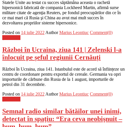
Statele Unite au testat cu succes săptămâna aceasta o rachetă
hipersonică fabricată de compania Lockheed Martin, afirmă surse
militare citate de agenţia Reuters, pe fondul preocupărilor din ce în
ce mai mari că Rusia şi China au avut mai mult succes în
dezvoltarea propriilor sisteme hipersonice.
Posted on
14 iulie 2022
Author
Marius Leontiuc
Comment(0)
Știri Flash
Război în Ucraina, ziua 141 | Zelenski l-a
înlocuit pe șeful regiunii Cernăuți
Război în Ucraina, ziua 141. Istanbulul este de acord să înființeze un
centru de coordonare pentru exportul de cereale. Germania va opri
importurile de cărbune din Rusia de la 1 august, importurile de
petrol din 31 decembrie.
Posted on
14 iulie 2022
Author
Marius Leontiuc
Comment(0)
Știri Flash
Semnal radio similar bătăilor unei inimi,
detectat în spaţiu: “Era ceva neobişnuit –
bum, bum, bum”