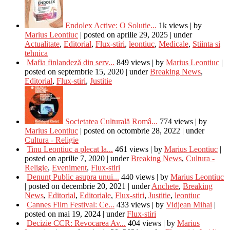
Endolex Active: O Soluție...
1k views
|
by
Marius Leontiuc
|
posted on aprilie 29, 2025
|
under
Actualitate
,
Editorial
,
Flux-stiri
,
leontiuc
,
Medicale
,
Stiinta si
tehnica
Mafia finlandeză din serv...
849 views
|
by
Marius Leontiuc
|
posted on septembrie 15, 2020
|
under
Breaking News
,
Editorial
,
Flux-stiri
,
Justitie
Societatea Culturală Româ...
774 views
|
by
Marius Leontiuc
|
posted on octombrie 28, 2022
|
under
Cultura - Religie
Tinu Leontiuc a plecat la...
461 views
|
by
Marius Leontiuc
|
posted on aprilie 7, 2020
|
under
Breaking News
,
Cultura -
Religie
,
Eveniment
,
Flux-stiri
Denunț Public asupra unui...
440 views
|
by
Marius Leontiuc
|
posted on decembrie 20, 2021
|
under
Anchete
,
Breaking
News
,
Editorial
,
Editoriale
,
Flux-stiri
,
Justitie
,
leontiuc
Cannes Film Festival: Ce...
433 views
|
by
Vidjean Mihai
|
posted on mai 19, 2024
|
under
Flux-stiri
Decizie CCR: Revocarea Av...
404 views
|
by
Marius