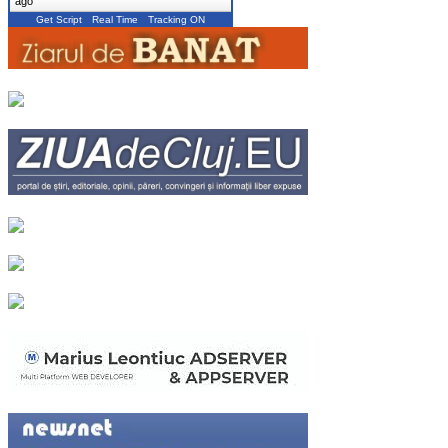
ago
Get Script
Real Time
Tracking ON