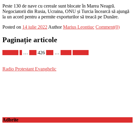
Peste 130 de nave cu cereale sunt blocate în Marea Neagră.
Negociatorii din Rusia, Ucraina, ONU și Turcia încearcă să ajungă
la un acord pentru a permite exporturilor să treacă pe Dunăre.
Posted on
14 iulie 2022
Author
Marius Leontiuc
Comment(0)
Paginație articole
Anterior
1
…
425
426
427
…
1.181
Următor
Radio Protestant Evanghelic
Adbrite