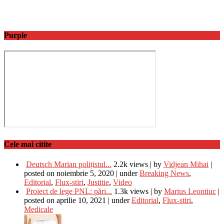
Purple
Cele mai citite
Deutsch Marian polițistul...
2.2k views
|
by
Vidjean Mihai
|
posted on noiembrie 5, 2020
|
under
Breaking News
,
Editorial
,
Flux-stiri
,
Justitie
,
Video
Proiect de lege PNL: pări...
1.3k views
|
by
Marius Leontiuc
|
posted on aprilie 10, 2021
|
under
Editorial
,
Flux-stiri
,
Medicale