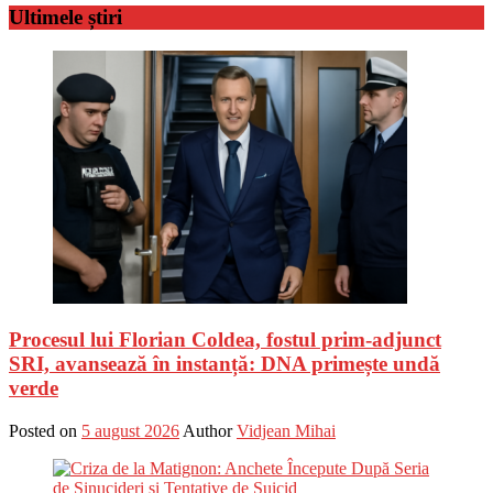
Ultimele știri
Procesul lui Florian Coldea, fostul prim-adjunct
SRI, avansează în instanță: DNA primește undă
verde
Posted on
5 august 2026
Author
Vidjean Mihai