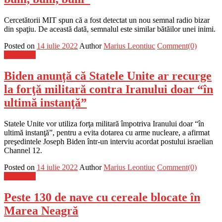
Cercetătorii MIT spun că a fost detectat un nou semnal radio bizar
din spaţiu. De această dată, semnalul este similar bătăilor unei inimi.
Posted on
14 iulie 2022
Author
Marius Leontiuc
Comment(0)
Știri Flash
Biden anunță că Statele Unite ar recurge
la forţă militară contra Iranului doar “în
ultimă instanţă”
Statele Unite vor utiliza forţa militară împotriva Iranului doar “în
ultimă instanţă”, pentru a evita dotarea cu arme nucleare, a afirmat
preşedintele Joseph Biden într-un interviu acordat postului israelian
Channel 12.
Posted on
14 iulie 2022
Author
Marius Leontiuc
Comment(0)
Știri Flash
Peste 130 de nave cu cereale blocate în
Marea Neagră