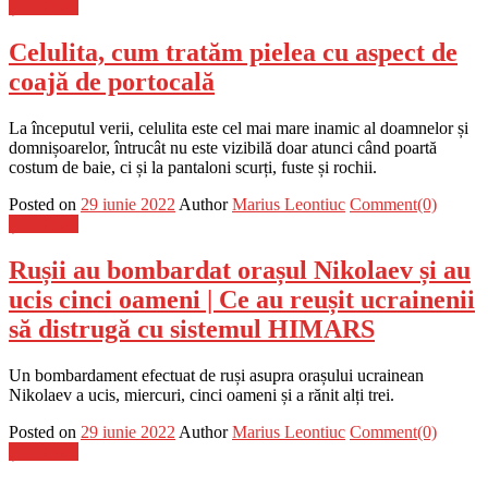
Știri Flash
Celulita, cum tratăm pielea cu aspect de
coajă de portocală
La începutul verii, celulita este cel mai mare inamic al doamnelor și
domnișoarelor, întrucât nu este vizibilă doar atunci când poartă
costum de baie, ci și la pantaloni scurți, fuste și rochii.
Posted on
29 iunie 2022
Author
Marius Leontiuc
Comment(0)
Știri Flash
Rușii au bombardat orașul Nikolaev și au
ucis cinci oameni | Ce au reușit ucrainenii
să distrugă cu sistemul HIMARS
Un bombardament efectuat de ruși asupra orașului ucrainean
Nikolaev a ucis, miercuri, cinci oameni și a rănit alți trei.
Posted on
29 iunie 2022
Author
Marius Leontiuc
Comment(0)
Știri Flash