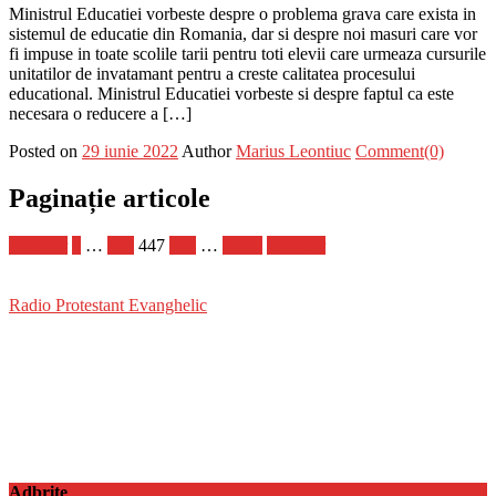
Ministrul Educatiei vorbeste despre o problema grava care exista in
sistemul de educatie din Romania, dar si despre noi masuri care vor
fi impuse in toate scolile tarii pentru toti elevii care urmeaza cursurile
unitatilor de invatamant pentru a creste calitatea procesului
educational. Ministrul Educatiei vorbeste si despre faptul ca este
necesara o reducere a […]
Posted on
29 iunie 2022
Author
Marius Leontiuc
Comment(0)
Paginație articole
Anterior
1
…
446
447
448
…
1.181
Următor
Radio Protestant Evanghelic
Adbrite