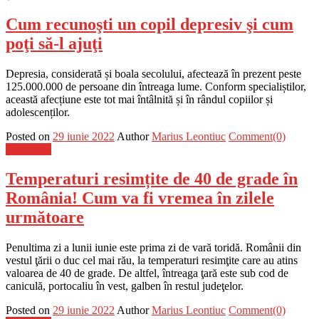
Cum recunoşti un copil depresiv şi cum
poţi să-l ajuţi
Depresia, considerată și boala secolului, afectează în prezent peste
125.000.000 de persoane din întreaga lume. Conform specialiștilor,
această afecțiune este tot mai întâlnită și în rândul copiilor și
adolescenților.
Posted on
29 iunie 2022
Author
Marius Leontiuc
Comment(0)
Știri Flash
Temperaturi resimțite de 40 de grade în
România! Cum va fi vremea în zilele
următoare
Penultima zi a lunii iunie este prima zi de vară toridă. Românii din
vestul ţării o duc cel mai rău, la temperaturi resimţite care au atins
valoarea de 40 de grade. De altfel, întreaga ţară este sub cod de
caniculă, portocaliu în vest, galben în restul judeţelor.
Posted on
29 iunie 2022
Author
Marius Leontiuc
Comment(0)