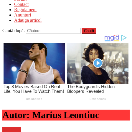
Contact
Regulament
Anunturi
Adauga articol
Caută după:
Autor:
Marius Leontiuc
Știri Flash