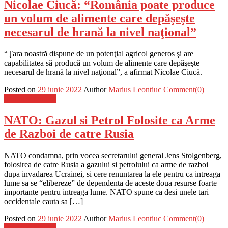
Nicolae Ciucă: “România poate produce
un volum de alimente care depăşeşte
necesarul de hrană la nivel naţional”
“Ţara noastră dispune de un potenţial agricol generos şi are
capabilitatea să producă un volum de alimente care depăşeşte
necesarul de hrană la nivel naţional”, a afirmat Nicolae Ciucă.
Posted on
29 iunie 2022
Author
Marius Leontiuc
Comment(0)
Stiinta si tehnica
NATO: Gazul si Petrol Folosite ca Arme
de Razboi de catre Rusia
NATO condamna, prin vocea secretarului general Jens Stolgenberg,
folosirea de catre Rusia a gazului si petrolului ca arme de razboi
dupa invadarea Ucrainei, si cere renuntarea la ele pentru ca intreaga
lume sa se “elibereze” de dependenta de aceste doua resurse foarte
importante pentru intreaga lume. NATO spune ca desi unele tari
occidentale cauta sa […]
Posted on
29 iunie 2022
Author
Marius Leontiuc
Comment(0)
Stiinta si tehnica