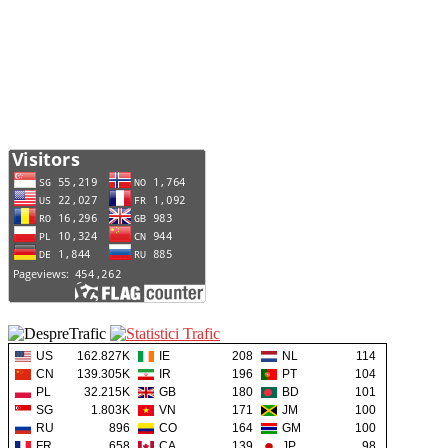
US
162.827K
IE
208
NL
114
CN
139.305K
IR
196
PT
104
PL
32.215K
GB
180
BD
101
SG
1.803K
VN
171
JM
100
RU
896
CO
164
GM
100
FR
658
CA
139
JP
98