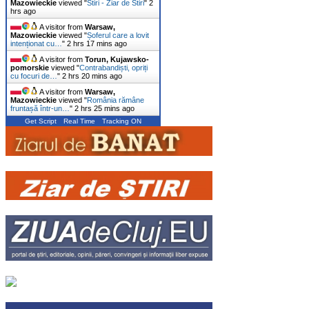
Mazowieckie
viewed "
Stiri - Ziar de Stiri
"
2
hrs ago
A visitor from
Warsaw,
Mazowieckie
viewed "
Șoferul care a lovit
intenționat cu…
"
2 hrs 17 mins ago
A visitor from
Torun, Kujawsko-
pomorskie
viewed "
Contrabandiști, opriți
cu focuri de…
"
2 hrs 20 mins ago
A visitor from
Warsaw,
Mazowieckie
viewed "
România rămâne
fruntașă într-un…
"
2 hrs 25 mins ago
Get Script
Real Time
Tracking ON