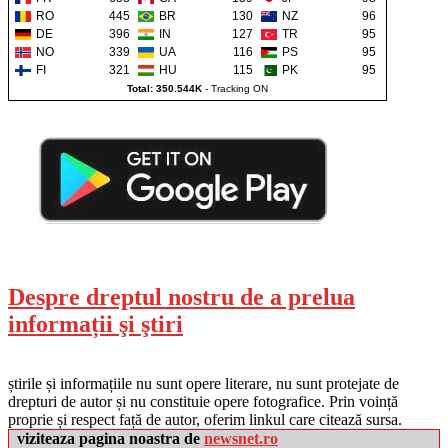
RO
445
BR
130
NZ
96
DE
396
IN
127
TR
95
NO
339
UA
116
PS
95
FI
321
HU
115
PK
95
Total: 350.544K
-
Tracking ON
Despre dreptul nostru de a prelua
informații şi ştiri
știrile și informațiile nu sunt opere literare, nu sunt protejate de
drepturi de autor și nu constituie opere fotografice. Prin voință
proprie și respect față de autor, oferim linkul care citează sursa.
viziteaza pagina noastra de
newsnet.ro