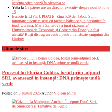
accepta orice pauză în ofensiva sa
Yetta
la
Ce părere are un director executiv despre noul iPhone
15
Escorte
la
LIVE UPDATE. Ziua 529 de război. Sunt
raportate atacuri rusești cu rachete balistice şi hipersonice în
toată Ucraina. Maria Zaharova a jurat răzbunare/
Universitatea de Economie și Comerț din Donețk a fost
atacată/ Ruşii distrug un centru pentru transfuzie sanguină din
Harkov
Ultimele știri
Procesul lui Florian Coldea, fostul prim-adjunct
SRI, avansează în instanță: DNA primește undă
verde
Posted on
5 august 2026
Author
Vidjean Mihai