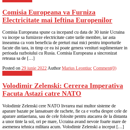
Comisia Europeana va Furniza
Electricitate mai Ieftina Europenilor
Comisia Europeana spune ca incepand cu data de 30 iunie Ucraina
va incepe sa furnizeze electricitate catre tarile membre, iar asta
inseamna ca vom beneficia de preturi mai mici pentru importurile
facute din tara, in timp ce ea isi poate genera venituri suplimentare in
perioada razboiului cu Rusia. Comisia Europeana a sincronizat
reteaua sa de […]
Posted on
29 iunie 2022
Author
Marius Leontiuc
Comment(0)
Stiinta si tehnica
Volodimir Zelenski: Cererea Imperativa
Facuta Astazi catre NATO
Volodimir Zelenski cere NATO livrarea mai multor sisteme de
aparare bazate pe lansatoare de rachete, fie ca e vorba despre cele de
aparare antiaeriana, sau de cele folosite pentru atacarea de la distanta
a unor tinte la sol, ori pe mare, Ucraina avand nevoie foarte mare de
asemenea tehnica militara acum. Volodimir Zelenski a inceput […]