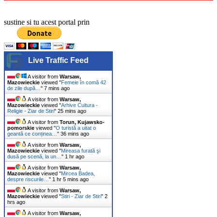
sustine si tu acest portal prin
Live Traffic Feed
A visitor from
Warsaw,
Mazowieckie
viewed "
Femeie în comă 42
de zile după…
"
7 mins ago
A visitor from
Warsaw,
Mazowieckie
viewed "
Arhive Cultura -
Religie - Ziar de Stiri
"
25 mins ago
A visitor from
Torun, Kujawsko-
pomorskie
viewed "
O turistă a uitat o
geantă ce conținea…
"
36 mins ago
A visitor from
Warsaw,
Mazowieckie
viewed "
Mireasa furată şi
dusă pe scenă, la un…
"
1 hr ago
A visitor from
Warsaw,
Mazowieckie
viewed "
Mircea Badea,
despre riscurile…
"
1 hr 5 mins ago
A visitor from
Warsaw,
Mazowieckie
viewed "
Stiri - Ziar de Stiri
"
2
hrs ago
A visitor from
Warsaw,