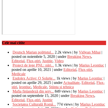
Cele mai citite
Deutsch Marian polițistul...
2.2k views
|
by
Vidjean Mihai
|
posted on noiembrie 5, 2020
|
under
Breaking News
,
Editorial
,
Flux-stiri
,
Justitie
,
Video
Proiect de lege PNL: pări...
1.3k views
|
by
Marius Leontiuc
|
posted on aprilie 10, 2021
|
under
Editorial
,
Flux-stiri
,
Medicale
Endolex Active: O Soluție...
1k views
|
by
Marius Leontiuc
|
posted on aprilie 29, 2025
|
under
Actualitate
,
Editorial
,
Flux-
stiri
,
leontiuc
,
Medicale
,
Stiinta si tehnica
Mafia finlandeză din serv...
849 views
|
by
Marius Leontiuc
|
posted on septembrie 15, 2020
|
under
Breaking News
,
Editorial
,
Flux-stiri
,
Justitie
Societatea Culturală Româ...
774 views
|
by
Marius Leontiuc