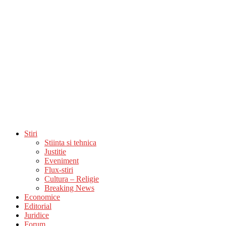
Stiri
Stiinta si tehnica
Justitie
Eveniment
Flux-stiri
Cultura – Religie
Breaking News
Economice
Editorial
Juridice
Forum