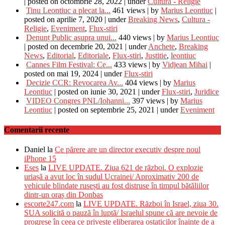
|
posted on octombrie 28, 2022
|
under
Cultura - Religie
Tinu Leontiuc a plecat la...
461 views
|
by
Marius Leontiuc
|
posted on aprilie 7, 2020
|
under
Breaking News
,
Cultura -
Religie
,
Eveniment
,
Flux-stiri
Denunț Public asupra unui...
440 views
|
by
Marius Leontiuc
|
posted on decembrie 20, 2021
|
under
Anchete
,
Breaking
News
,
Editorial
,
Editoriale
,
Flux-stiri
,
Justitie
,
leontiuc
Cannes Film Festival: Ce...
433 views
|
by
Vidjean Mihai
|
posted on mai 19, 2024
|
under
Flux-stiri
Decizie CCR: Revocarea Av...
404 views
|
by
Marius
Leontiuc
|
posted on iunie 30, 2021
|
under
Flux-stiri
,
Juridice
VIDEO Congres PNL/Iohanni...
397 views
|
by
Marius
Leontiuc
|
posted on septembrie 25, 2021
|
under
Eveniment
Comentarii recente
Daniel
la
Ce părere are un director executiv despre noul
iPhone 15
Eses
la
LIVE UPDATE. Ziua 621 de război. O explozie
uriașă a avut loc în sudul Ucrainei/ Aproximativ 200 de
vehicule blindate rusești au fost distruse în timpul bătăliilor
dintr-un oraș din Donbas
escorte247.com
la
LIVE UPDATE. Război în Israel, ziua 30.
SUA solicită o pauză în luptă/ Israelul spune că are nevoie de
progrese în ceea ce privește eliberarea ostaticilor înainte de a