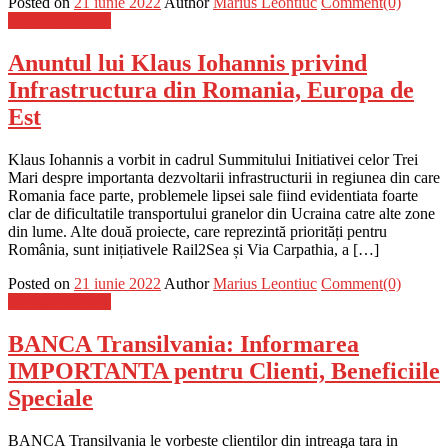
Posted on
21 iunie 2022
Author
Marius Leontiuc
Comment(0)
Stiinta si tehnica
Anuntul lui Klaus Iohannis privind
Infrastructura din Romania, Europa de
Est
Klaus Iohannis a vorbit in cadrul Summitului Initiativei celor Trei
Mari despre importanta dezvoltarii infrastructurii in regiunea din care
Romania face parte, problemele lipsei sale fiind evidentiata foarte
clar de dificultatile transportului granelor din Ucraina catre alte zone
din lume. Alte două proiecte, care reprezintă priorități pentru
România, sunt inițiativele Rail2Sea și Via Carpathia, a […]
Posted on
21 iunie 2022
Author
Marius Leontiuc
Comment(0)
Stiinta si tehnica
BANCA Transilvania: Informarea
IMPORTANTA pentru Clienti, Beneficiile
Speciale
BANCA Transilvania le vorbeste clientilor din intreaga tara in