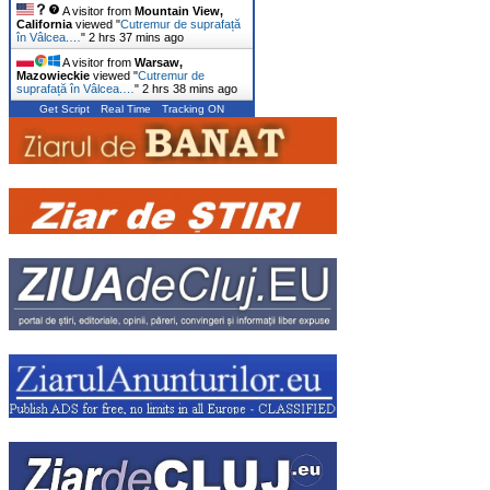
A visitor from
Mountain View,
California
viewed "
Cutremur de suprafață
în Vâlcea.…
"
2 hrs 37 mins ago
A visitor from
Warsaw,
Mazowieckie
viewed "
Cutremur de
suprafață în Vâlcea.…
"
2 hrs 38 mins ago
Get Script
Real Time
Tracking ON