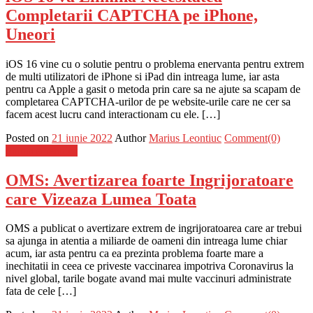
Completarii CAPTCHA pe iPhone,
Uneori
iOS 16 vine cu o solutie pentru o problema enervanta pentru extrem
de multi utilizatori de iPhone si iPad din intreaga lume, iar asta
pentru ca Apple a gasit o metoda prin care sa ne ajute sa scapam de
completarea CAPTCHA-urilor de pe website-urile care ne cer sa
facem acest lucru cand interactionam cu ele. […]
Posted on
21 iunie 2022
Author
Marius Leontiuc
Comment(0)
Stiinta si tehnica
OMS: Avertizarea foarte Ingrijoratoare
care Vizeaza Lumea Toata
OMS a publicat o avertizare extrem de ingrijoratoarea care ar trebui
sa ajunga in atentia a miliarde de oameni din intreaga lume chiar
acum, iar asta pentru ca ea prezinta problema foarte mare a
inechitatii in ceea ce priveste vaccinarea impotriva Coronavirus la
nivel global, tarile bogate avand mai multe vaccinuri administrate
fata de cele […]