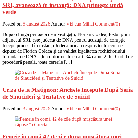
SRI, avansează în instanță: DNA primește undă
verde
Posted on
5 august 2026
Author
Vidjean Mihai
Comment(0)
După o lungă perioadă de investigații, Florian Coldea, fostul prim-
adjunct al SRI, este judecat de DNA pentru acuzații de corupție.
Începe procesul în instanță Judecătorii au respins toate cererile
depuse de Florian Coldea și au validat legalitatea rechizitoriului
formulat de DNA. „În conformitate cu art. 346 alin. 2 din Codul de
procedură penală, toate cererile […]
Criza de la Matignon: Anchete Începute După Seria
de Sinucideri și Tentative de Suicid
Posted on
3 august 2026
Author
Vidjean Mihai
Comment(0)
Femeie în comă 42 de zile după mușcătura unei