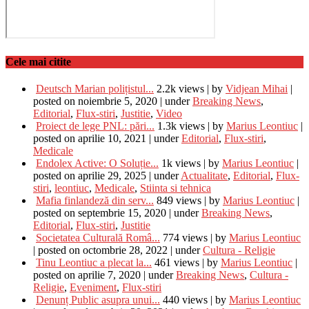
Cele mai citite
Deutsch Marian polițistul...
2.2k views
|
by
Vidjean Mihai
|
posted on noiembrie 5, 2020
|
under
Breaking News
,
Editorial
,
Flux-stiri
,
Justitie
,
Video
Proiect de lege PNL: pări...
1.3k views
|
by
Marius Leontiuc
|
posted on aprilie 10, 2021
|
under
Editorial
,
Flux-stiri
,
Medicale
Endolex Active: O Soluție...
1k views
|
by
Marius Leontiuc
|
posted on aprilie 29, 2025
|
under
Actualitate
,
Editorial
,
Flux-
stiri
,
leontiuc
,
Medicale
,
Stiinta si tehnica
Mafia finlandeză din serv...
849 views
|
by
Marius Leontiuc
|
posted on septembrie 15, 2020
|
under
Breaking News
,
Editorial
,
Flux-stiri
,
Justitie
Societatea Culturală Româ...
774 views
|
by
Marius Leontiuc
|
posted on octombrie 28, 2022
|
under
Cultura - Religie
Tinu Leontiuc a plecat la...
461 views
|
by
Marius Leontiuc
|
posted on aprilie 7, 2020
|
under
Breaking News
,
Cultura -
Religie
,
Eveniment
,
Flux-stiri
Denunț Public asupra unui...
440 views
|
by
Marius Leontiuc