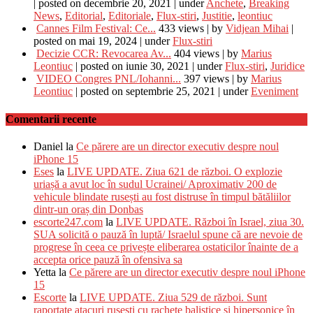
|
posted on decembrie 20, 2021
|
under
Anchete
,
Breaking
News
,
Editorial
,
Editoriale
,
Flux-stiri
,
Justitie
,
leontiuc
Cannes Film Festival: Ce...
433 views
|
by
Vidjean Mihai
|
posted on mai 19, 2024
|
under
Flux-stiri
Decizie CCR: Revocarea Av...
404 views
|
by
Marius
Leontiuc
|
posted on iunie 30, 2021
|
under
Flux-stiri
,
Juridice
VIDEO Congres PNL/Iohanni...
397 views
|
by
Marius
Leontiuc
|
posted on septembrie 25, 2021
|
under
Eveniment
Comentarii recente
Daniel
la
Ce părere are un director executiv despre noul
iPhone 15
Eses
la
LIVE UPDATE. Ziua 621 de război. O explozie
uriașă a avut loc în sudul Ucrainei/ Aproximativ 200 de
vehicule blindate rusești au fost distruse în timpul bătăliilor
dintr-un oraș din Donbas
escorte247.com
la
LIVE UPDATE. Război în Israel, ziua 30.
SUA solicită o pauză în luptă/ Israelul spune că are nevoie de
progrese în ceea ce privește eliberarea ostaticilor înainte de a
accepta orice pauză în ofensiva sa
Yetta
la
Ce părere are un director executiv despre noul iPhone
15
Escorte
la
LIVE UPDATE. Ziua 529 de război. Sunt
raportate atacuri rusești cu rachete balistice şi hipersonice în