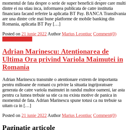
momentul de fata despre o serie de super beneficii despre care multi
dintre ei nu stiau inca, informarea publicata de catre institutia
financiara facand referire la aplicatia BT Pay. BANCA Transilvania
are una dintre cele mai bune platforme de mobile banking din
Romania, aplicatia BT Pay […]
Posted on
21 iunie 2022
Author
Marius Leontiuc
Comment(0)
Stiinta si tehnica
Adrian Marinescu: Atentionarea de
Ultima Ora privind Variola Maimutei in
Romania
Adrian Marinescu transmite o atentionare extrem de importanta
pentru milioane de romani cu privire la situatia ingrijoratoare
generata de catre variola maimutei in randul multor oameni, iar asta
pentru ca lumea trebuie sa stie ca nu exista motive de panica in
momentul de fata. Adrian Marinescu spune totusi ca nu trebuie sa
uitam ca in […]
Posted on
21 iunie 2022
Author
Marius Leontiuc
Comment(0)
Paginație articole