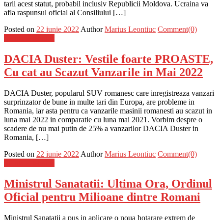
tarii acest statut, probabil inclusiv Republicii Moldova. Ucraina va
afla raspunsul oficial al Consiliului […]
Posted on
22 iunie 2022
Author
Marius Leontiuc
Comment(0)
Stiinta si tehnica
DACIA Duster: Vestile foarte PROASTE,
Cu cat au Scazut Vanzarile in Mai 2022
DACIA Duster, popularul SUV romanesc care inregistreaza vanzari
surprinzator de bune in multe tari din Europa, are probleme in
Romania, iar asta pentru ca vanzarile masinii romanesti au scazut in
luna mai 2022 in comparatie cu luna mai 2021. Vorbim despre o
scadere de nu mai putin de 25% a vanzarilor DACIA Duster in
Romania, […]
Posted on
22 iunie 2022
Author
Marius Leontiuc
Comment(0)
Stiinta si tehnica
Ministrul Sanatatii: Ultima Ora, Ordinul
Oficial pentru Milioane dintre Romani
Ministrul Sanatatii a pus in aplicare o noua hotarare extrem de