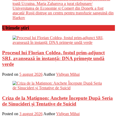
toată Ucraina. Maria Zaharova a jurat răzbunare/
Universitatea de Economie și Comerț din Donețk a fost
atacată/ Ruşii distrug un centru pentru transfuzie sanguină din
Harkov
Ultimele știri
Procesul lui Florian Coldea, fostul prim-adjunct
SRI, avansează în instanță: DNA primește undă
verde
Posted on
5 august 2026
Author
Vidjean Mihai
Criza de la Matignon: Anchete Începute După Seria
de Sinucideri și Tentative de Suicid
Posted on
3 august 2026
Author
Vidjean Mihai