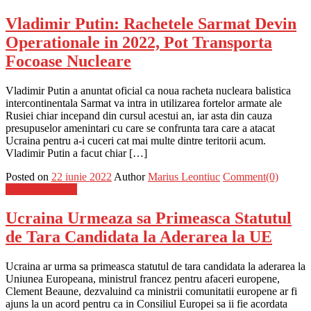
Vladimir Putin: Rachetele Sarmat Devin
Operationale in 2022, Pot Transporta
Focoase Nucleare
Vladimir Putin a anuntat oficial ca noua racheta nucleara balistica
intercontinentala Sarmat va intra in utilizarea fortelor armate ale
Rusiei chiar incepand din cursul acestui an, iar asta din cauza
presupuselor amenintari cu care se confrunta tara care a atacat
Ucraina pentru a-i cuceri cat mai multe dintre teritorii acum.
Vladimir Putin a facut chiar […]
Posted on
22 iunie 2022
Author
Marius Leontiuc
Comment(0)
Stiinta si tehnica
Ucraina Urmeaza sa Primeasca Statutul
de Tara Candidata la Aderarea la UE
Ucraina ar urma sa primeasca statutul de tara candidata la aderarea la
Uniunea Europeana, ministrul francez pentru afaceri europene,
Clement Beaune, dezvaluind ca ministrii comunitatii europene ar fi
ajuns la un acord pentru ca in Consiliul Europei sa ii fie acordata