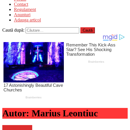
Contact
Regulament
Anunturi
Adauga articol
Caută după:
Autor:
Marius Leontiuc
Stiinta si tehnica