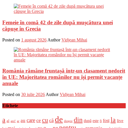
Femeie în comă 42 de zile după mușcătura unei
căpușe în Grecia
Posted on
1 august 2026
Author
Vidjean Mihai
România rămâne fruntașă într-un clasament nedorit
în UE: Majoritatea românilor nu își permit vacanțe
anuale
Posted on
30 iulie 2026
Author
Vidjean Mihai
Etichete
de
a
din
la
cu
care
ce
că
au
fost
live
după
este
al
fi
ani!
ar
despre
pentru
o
pe
romania