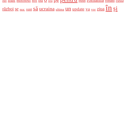
mai
nu
ministrul
rusia
lui
noi
români
putin
ora
în
și
un
să
ucraina
război
se
update
ziua
va
sunt
sua:
ultima
vor