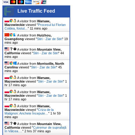
Live Traffic Feed
A visitor from
Warsaw,
Mazowieckie
viewed "
Procesul lui Florian
Coldea, fostul…
"
11 mins ago
A visitor from
Huizhou,
Guangdong
viewed "
Stiri - Ziar de Stiri
"
19
mins ago
A visitor from
Mountain View,
California
viewed "
Stiri - Ziar de Stiri
"
44
mins ago
A visitor from
Morrisville, North
Carolina
viewed "
Stiri - Ziar de Stiri
"
45
mins ago
A visitor from
Warsaw,
Mazowieckie
viewed "
Stiri - Ziar de Stiri
"
1
hr 17 mins ago
A visitor from
Warsaw,
Mazowieckie
viewed "
Stiri - Ziar de Stiri
"
1
hr 17 mins ago
A visitor from
Warsaw,
Mazowieckie
viewed "
Criza de la
Matignon: Anchete Începute…
"
1 hr 59
mins ago
A visitor from
Mountain View,
California
viewed "
Cutremur de suprafață
în Vâlcea.…
"
2 hrs 37 mins ago