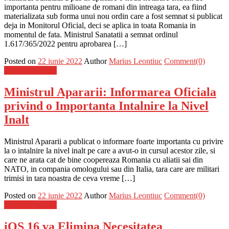
importanta pentru milioane de romani din intreaga tara, ea fiind
materializata sub forma unui nou ordin care a fost semnat si publicat
deja in Monitorul Oficial, deci se aplica in toata Romania in
momentul de fata. Ministrul Sanatatii a semnat ordinul
1.617/365/2022 pentru aprobarea […]
Posted on
22 iunie 2022
Author
Marius Leontiuc
Comment(0)
Stiinta si tehnica
Ministrul Apararii: Informarea Oficiala
privind o Importanta Intalnire la Nivel
Inalt
Ministrul Apararii a publicat o informare foarte importanta cu privire
la o intalnire la nivel inalt pe care a avut-o in cursul acestor zile, si
care ne arata cat de bine coopereaza Romania cu aliatii sai din
NATO, in compania omologului sau din Italia, tara care are militari
trimisi in tara noastra de ceva vreme […]
Posted on
22 iunie 2022
Author
Marius Leontiuc
Comment(0)
Stiinta si tehnica
iOS 16 va Elimina Necesitatea