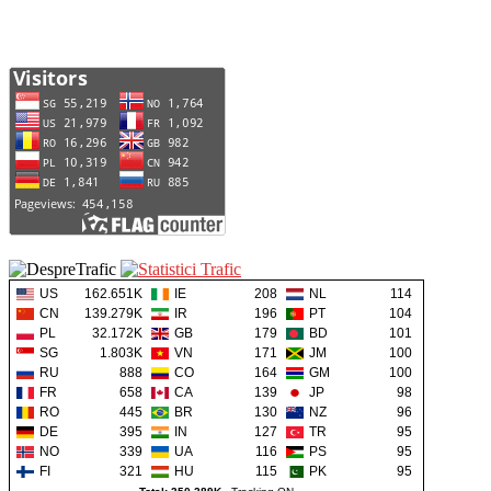
US
162.651K
IE
208
NL
114
CN
139.279K
IR
196
PT
104
PL
32.172K
GB
179
BD
101
SG
1.803K
VN
171
JM
100
RU
888
CO
164
GM
100
FR
658
CA
139
JP
98
RO
445
BR
130
NZ
96
DE
395
IN
127
TR
95
NO
339
UA
116
PS
95
FI
321
HU
115
PK
95