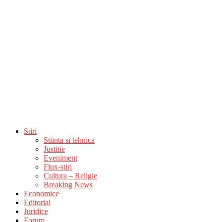
Stiri
Stiinta si tehnica
Justitie
Eveniment
Flux-stiri
Cultura – Religie
Breaking News
Economice
Editorial
Juridice
Forum