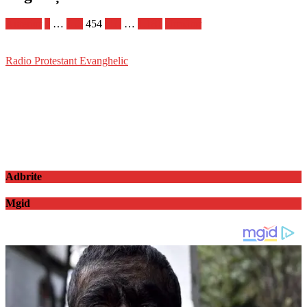
Anterior
1
…
453
454
455
…
1.181
Următor
Radio Protestant Evanghelic
Adbrite
Mgid