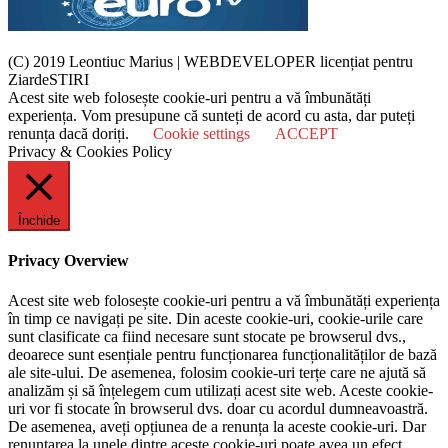
(C) 2019 Leontiuc Marius
|
WEBDEVELOPER licențiat pentru
ZiardeSTIRI
Acest site web folosește cookie-uri pentru a vă îmbunătăți
experiența. Vom presupune că sunteți de acord cu asta, dar puteți
renunța dacă doriți.
Cookie settings
ACCEPT
Privacy & Cookies Policy
Închide
Privacy Overview
Acest site web folosește cookie-uri pentru a vă îmbunătăți experiența
în timp ce navigați pe site. Din aceste cookie-uri, cookie-urile care
sunt clasificate ca fiind necesare sunt stocate pe browserul dvs.,
deoarece sunt esențiale pentru funcționarea funcționalităților de bază
ale site-ului. De asemenea, folosim cookie-uri terțe care ne ajută să
analizăm și să înțelegem cum utilizați acest site web. Aceste cookie-
uri vor fi stocate în browserul dvs. doar cu acordul dumneavoastră.
De asemenea, aveți opțiunea de a renunța la aceste cookie-uri. Dar
renunțarea la unele dintre aceste cookie-uri poate avea un efect