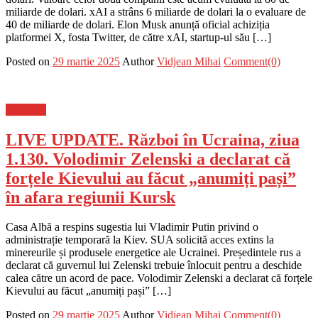
miliarde de dolari. xAI a strâns 6 miliarde de dolari la o evaluare de
40 de miliarde de dolari. Elon Musk anunță oficial achiziția
platformei X, fosta Twitter, de către xAI, startup-ul său […]
Posted on
29 martie 2025
Author
Vidjean Mihai
Comment(0)
Flux-stiri
LIVE UPDATE. Război în Ucraina, ziua
1.130. Volodimir Zelenski a declarat că
forțele Kievului au făcut „anumiți pași”
în afara regiunii Kursk
Casa Albă a respins sugestia lui Vladimir Putin privind o
administrație temporară la Kiev. SUA solicită acces extins la
minereurile și produsele energetice ale Ucrainei. Președintele rus a
declarat că guvernul lui Zelenski trebuie înlocuit pentru a deschide
calea către un acord de pace. Volodimir Zelenski a declarat că forțele
Kievului au făcut „anumiți pași” […]
Posted on
29 martie 2025
Author
Vidjean Mihai
Comment(0)