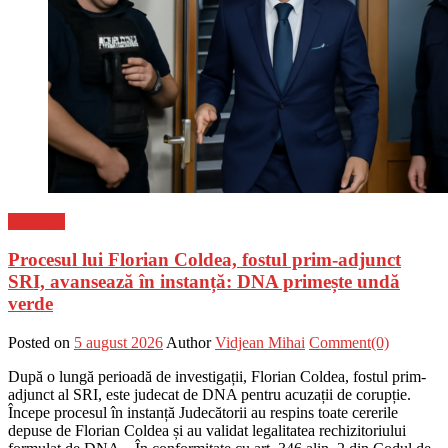
Flux-stiri
Procesul lui Florian Coldea, fostul prim-adjunct
SRI, avansează în instanță: DNA primește undă
verde
Posted on
5 august 2026
Author
Vidjean Mihai
Comment(0)
După o lungă perioadă de investigații, Florian Coldea, fostul prim-
adjunct al SRI, este judecat de DNA pentru acuzații de corupție.
Începe procesul în instanță Judecătorii au respins toate cererile
depuse de Florian Coldea și au validat legalitatea rechizitoriului