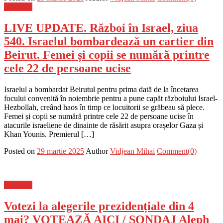
Flux-stiri
LIVE UPDATE. Război în Israel, ziua
540. Israelul bombardează un cartier din
Beirut. Femei și copii se numără printre
cele 22 de persoane ucise
Israelul a bombardat Beirutul pentru prima dată de la încetarea
focului convenită în noiembrie pentru a pune capăt războiului Israel-
Hezbollah, creând haos în timp ce locuitorii se grăbeau să plece.
Femei și copii se numără printre cele 22 de persoane ucise în
atacurile israeliene de dinainte de răsărit asupra orașelor Gaza și
Khan Younis. Premierul […]
Posted on
29 martie 2025
Author
Vidjean Mihai
Comment(0)
Flux-stiri
Votezi la alegerile prezidențiale din 4
mai? VOTEAZĂ AICI / SONDAJ Aleph