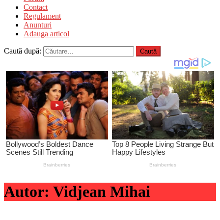
Contact
Regulament
Anunturi
Adauga articol
Caută după:
Autor:
Vidjean Mihai