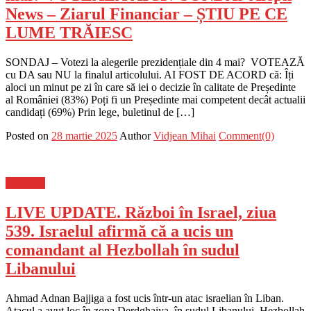
News – Ziarul Financiar – ȘTIU PE CE
LUME TRĂIESC
SONDAJ – Votezi la alegerile prezidențiale din 4 mai? VOTEAZĂ
cu DA sau NU la finalul articolului. AI FOST DE ACORD că: Îți
aloci un minut pe zi în care să iei o decizie în calitate de Președinte
al României (83%) Poți fi un Președinte mai competent decât actualii
candidați (69%) Prin lege, buletinul de […]
Posted on
28 martie 2025
Author
Vidjean Mihai
Comment(0)
Flux-stiri
LIVE UPDATE. Război în Israel, ziua
539. Israelul afirmă că a ucis un
comandant al Hezbollah în sudul
Libanului
Ahmad Adnan Bajjiga a fost ucis într-un atac israelian în Liban.
Atacul a avut loc în zona Derdghaiya, în sudul Libanului. Hezbollah