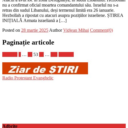
nu a confirmat oficial moartea comandantului său. Israelul nu s-a
retras din sudul Libanului, deși termenul limită era 26 ianuarie.
Hezbollah a ripostat cu atacuri asupra pozițiilor israeliene. ȘTIREA
INIȚIALĂ Armata israeliană a […]
Posted on
28 martie 2025
Author
Vidjean Mihai
Comment(0)
Paginație articole
Anterior
1
…
52
53
54
…
728
Următor
Radio Protestant Evanghelic
Adbrite