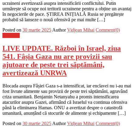
ucraineni avertizează asupra intensificării conflictului. Putin
urmărește să ocupe noi teritorii ucrainene pentru a obține un avantaj
în negocierile de pace. ȘTIREA INIȚIALĂ Rusia se pregătește
probabil să lanseze o nouă ofensivă pe mai multe […]
Posted on
30 martie 2025
Author
Vidjean Mihai
Comment(0)
Flux-stiri
LIVE UPDATE. Război în Israel, ziua
541. Fâșia Gaza nu are provizii sau
ajutoare de peste trei săptămâni,
avertizează UNRWA
Blocada asupra Fâșiei Gaza s-a intensificat, iar enclavei nu i-au mai
fost livrate alimente sau provizii de peste trei săptămâni, agravând
criza umanitară. Benjamin Netanyahu a promis intensificarea
atacurilor asupra Gazei, afirmând că Israelul va continua ofensiva
până la eliminarea Hamas. ONU a avertizat despre o catastrofă
umanitară, anunțând că stocurile de alimente și echipamente […]
Posted on
30 martie 2025
Author
Vidjean Mihai
Comment(0)