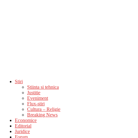
Stiri
Stiinta si tehnica
Justitie
Eveniment
Flux-stiri
Cultura – Religie
Breaking News
Economice
Editorial
Juridice
Forum