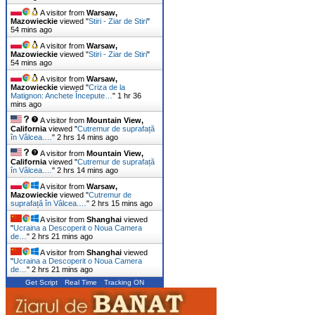
A visitor from
Warsaw,
Mazowieckie
viewed "
Stiri - Ziar de Stiri
"
54 mins ago
A visitor from
Warsaw,
Mazowieckie
viewed "
Stiri - Ziar de Stiri
"
54 mins ago
A visitor from
Warsaw,
Mazowieckie
viewed "
Criza de la
Matignon: Anchete Începute…
"
1 hr 36
mins ago
A visitor from
Mountain View,
California
viewed "
Cutremur de suprafață
în Vâlcea.…
"
2 hrs 14 mins ago
A visitor from
Mountain View,
California
viewed "
Cutremur de suprafață
în Vâlcea.…
"
2 hrs 14 mins ago
A visitor from
Warsaw,
Mazowieckie
viewed "
Cutremur de
suprafață în Vâlcea.…
"
2 hrs 15 mins ago
A visitor from
Shanghai
viewed
"
Ucraina a Descoperit o Noua Camera
de…
"
2 hrs 21 mins ago
A visitor from
Shanghai
viewed
"
Ucraina a Descoperit o Noua Camera
de…
"
2 hrs 21 mins ago
Get Script
Real Time
Tracking ON