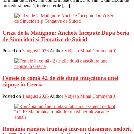
formulat de DNA. „În conformitate cu art. 346 alin. 2 din Codul de
procedură penală, toate cererile […]
Criza de la Matignon: Anchete Începute După Seria
de Sinucideri și Tentative de Suicid
Posted on
3 august 2026
Author
Vidjean Mihai
Comment(0)
Femeie în comă 42 de zile după mușcătura unei
căpușe în Grecia
Posted on
1 august 2026
Author
Vidjean Mihai
Comment(0)
România rămâne fruntașă într-un clasament nedorit