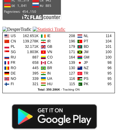
US
162.651K
IE
208
NL
114
CN
139.278K
IR
196
PT
104
PL
32.171K
GB
179
BD
101
SG
1.803K
VN
171
JM
100
RU
887
CO
164
GM
100
FR
658
CA
139
JP
98
RO
445
BR
130
NZ
96
DE
395
IN
127
TR
95
NO
339
UA
116
PS
95
FI
321
HU
115
PK
95
Total: 350.286K
-
Tracking ON