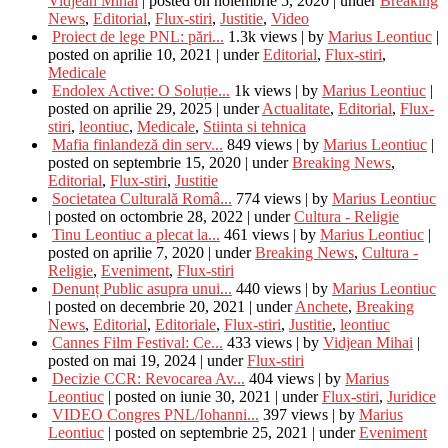
Vidjean Mihai
|
posted on noiembrie 5, 2020
|
under
Breaking
News
,
Editorial
,
Flux-stiri
,
Justitie
,
Video
Proiect de lege PNL: pări...
1.3k views
|
by
Marius Leontiuc
|
posted on aprilie 10, 2021
|
under
Editorial
,
Flux-stiri
,
Medicale
Endolex Active: O Soluție...
1k views
|
by
Marius Leontiuc
|
posted on aprilie 29, 2025
|
under
Actualitate
,
Editorial
,
Flux-
stiri
,
leontiuc
,
Medicale
,
Stiinta si tehnica
Mafia finlandeză din serv...
849 views
|
by
Marius Leontiuc
|
posted on septembrie 15, 2020
|
under
Breaking News
,
Editorial
,
Flux-stiri
,
Justitie
Societatea Culturală Româ...
774 views
|
by
Marius Leontiuc
|
posted on octombrie 28, 2022
|
under
Cultura - Religie
Tinu Leontiuc a plecat la...
461 views
|
by
Marius Leontiuc
|
posted on aprilie 7, 2020
|
under
Breaking News
,
Cultura -
Religie
,
Eveniment
,
Flux-stiri
Denunț Public asupra unui...
440 views
|
by
Marius Leontiuc
|
posted on decembrie 20, 2021
|
under
Anchete
,
Breaking
News
,
Editorial
,
Editoriale
,
Flux-stiri
,
Justitie
,
leontiuc
Cannes Film Festival: Ce...
433 views
|
by
Vidjean Mihai
|
posted on mai 19, 2024
|
under
Flux-stiri
Decizie CCR: Revocarea Av...
404 views
|
by
Marius
Leontiuc
|
posted on iunie 30, 2021
|
under
Flux-stiri
,
Juridice
VIDEO Congres PNL/Iohanni...
397 views
|
by
Marius
Leontiuc
|
posted on septembrie 25, 2021
|
under
Eveniment