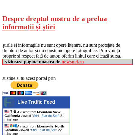
Despre dreptul nostru de a prelua
informații şi ştiri
știrile și informațiile nu sunt opere literare, nu sunt protejate de
drepturi de autor și nu constituie opere fotografice. Prin voință
proprie și respect față de autor, oferim linkul care citează sursa.
viziteaza pagina noastra de
newsnet.ro
sustine si tu acest portal prin
Live Traffic Feed
A visitor from
Mountain View,
California
viewed "
Stiri - Ziar de Stiri
"
21
mins ago
A visitor from
Morrisville, North
Carolina
viewed "
Stiri - Ziar de Stiri
"
22
mins ago