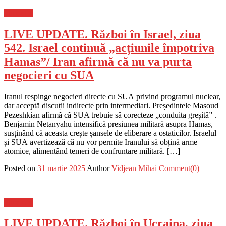
Flux-stiri
LIVE UPDATE. Război în Israel, ziua
542. Israel continuă „acțiunile împotriva
Hamas”/ Iran afirmă că nu va purta
negocieri cu SUA
Iranul respinge negocieri directe cu SUA privind programul nuclear,
dar acceptă discuții indirecte prin intermediari. Președintele Masoud
Pezeshkian afirmă că SUA trebuie să corecteze „conduita greșită” .
Benjamin Netanyahu intensifică presiunea militară asupra Hamas,
susținând că aceasta crește șansele de eliberare a ostaticilor. Israelul
și SUA avertizează că nu vor permite Iranului să obțină arme
atomice, alimentând temeri de confruntare militară. […]
Posted on
31 martie 2025
Author
Vidjean Mihai
Comment(0)
Flux-stiri
LIVE UPDATE. Război în Ucraina, ziua