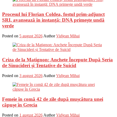
Procesul lui Florian Coldea, fostul prim-adjunct
SRI, avansează în instanță: DNA primește undă
verde
Posted on
5 august 2026
Author
Vidjean Mihai
Criza de la Matignon: Anchete Începute După Seria
de Sinucideri și Tentative de Suicid
Posted on
3 august 2026
Author
Vidjean Mihai
Femeie în comă 42 de zile după mușcătura unei
căpușe în Grecia
Posted on
1 august 2026
Author
Vidjean Mihai