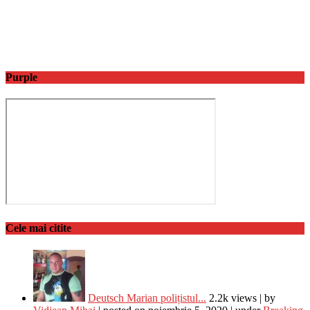
Purple
Cele mai citite
Deutsch Marian polițistul...
2.2k views
|
by