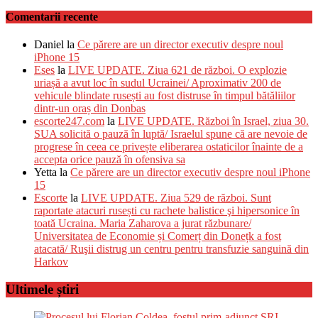
Comentarii recente
Daniel
la
Ce părere are un director executiv despre noul
iPhone 15
Eses
la
LIVE UPDATE. Ziua 621 de război. O explozie
uriașă a avut loc în sudul Ucrainei/ Aproximativ 200 de
vehicule blindate rusești au fost distruse în timpul bătăliilor
dintr-un oraș din Donbas
escorte247.com
la
LIVE UPDATE. Război în Israel, ziua 30.
SUA solicită o pauză în luptă/ Israelul spune că are nevoie de
progrese în ceea ce privește eliberarea ostaticilor înainte de a
accepta orice pauză în ofensiva sa
Yetta
la
Ce părere are un director executiv despre noul iPhone
15
Escorte
la
LIVE UPDATE. Ziua 529 de război. Sunt
raportate atacuri rusești cu rachete balistice şi hipersonice în
toată Ucraina. Maria Zaharova a jurat răzbunare/
Universitatea de Economie și Comerț din Donețk a fost
atacată/ Ruşii distrug un centru pentru transfuzie sanguină din
Harkov
Ultimele știri