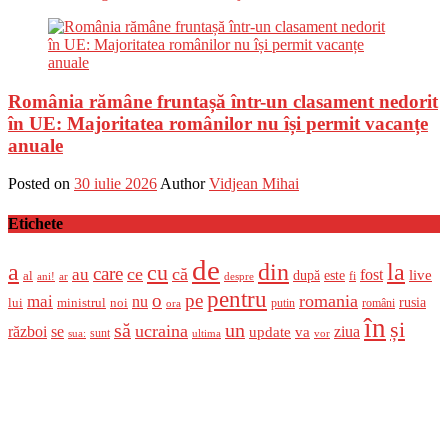
România rămâne fruntașă într-un clasament nedorit
în UE: Majoritatea românilor nu își permit vacanțe
anuale
Posted on
30 iulie 2026
Author
Vidjean Mihai
Etichete
de
a
din
la
cu
care
ce
că
au
fost
live
după
este
al
fi
ani!
ar
despre
pentru
o
pe
romania
mai
nu
ministrul
rusia
lui
noi
români
putin
ora
în
și
un
să
ucraina
război
se
update
ziua
va
sunt
sua:
ultima
vor