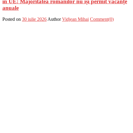
în UE: Majoritatea românilor nu își permit vacanțe
anuale
Posted on
30 iulie 2026
Author
Vidjean Mihai
Comment(0)