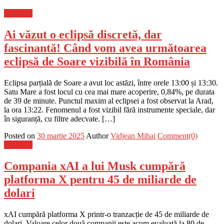
Flux-stiri
Ai văzut o eclipsă discretă, dar
fascinantă! Când vom avea următoarea
eclipsă de Soare vizibilă în România
Eclipsa parțială de Soare a avut loc astăzi, între orele 13:00 și 13:30.
Satu Mare a fost locul cu cea mai mare acoperire, 0,84%, pe durata
de 39 de minute. Punctul maxim al eclipsei a fost observat la Arad,
la ora 13:22. Fenomenul a fost vizibil fără instrumente speciale, dar
în siguranță, cu filtre adecvate. […]
Posted on
30 martie 2025
Author
Vidjean Mihai
Comment(0)
Flux-stiri
Compania xAI a lui Musk cumpără
platforma X pentru 45 de miliarde de
dolari
xAI cumpără platforma X printr-o tranzacție de 45 de miliarde de
dolari. Valoare celor două companii este acum evaluată la 80 de