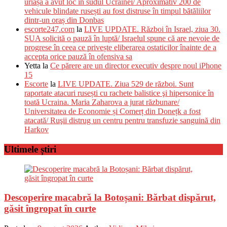
uriașă a avut loc în sudul Ucrainei/ Aproximativ 200 de
vehicule blindate rusești au fost distruse în timpul bătăliilor
dintr-un oraș din Donbas
escorte247.com
la
LIVE UPDATE. Război în Israel, ziua 30.
SUA solicită o pauză în luptă/ Israelul spune că are nevoie de
progrese în ceea ce privește eliberarea ostaticilor înainte de a
accepta orice pauză în ofensiva sa
Yetta
la
Ce părere are un director executiv despre noul iPhone
15
Escorte
la
LIVE UPDATE. Ziua 529 de război. Sunt
raportate atacuri rusești cu rachete balistice şi hipersonice în
toată Ucraina. Maria Zaharova a jurat răzbunare/
Universitatea de Economie și Comerț din Donețk a fost
atacată/ Ruşii distrug un centru pentru transfuzie sanguină din
Harkov
Ultimele știri
Descoperire macabră la Botoșani: Bărbat dispărut,
găsit îngropat în curte