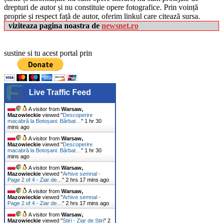
drepturi de autor și nu constituie opere fotografice. Prin voință
proprie și respect față de autor, oferim linkul care citează sursa.
viziteaza pagina noastra de
newsnet.ro
sustine si tu acest portal prin
Live Traffic Feed
A visitor from
Warsaw,
Mazowieckie
viewed "
Descoperire
macabră la Botoșani: Bărbat…
"
1 hr 30
mins ago
A visitor from
Warsaw,
Mazowieckie
viewed "
Descoperire
macabră la Botoșani: Bărbat…
"
1 hr 30
mins ago
A visitor from
Warsaw,
Mazowieckie
viewed "
Arhive semnal -
Page 2 of 4 - Ziar de…
"
2 hrs 17 mins ago
A visitor from
Warsaw,
Mazowieckie
viewed "
Arhive semnal -
Page 2 of 4 - Ziar de…
"
2 hrs 17 mins ago
A visitor from
Warsaw,
Mazowieckie
viewed "
Stiri - Ziar de Stiri
"
2