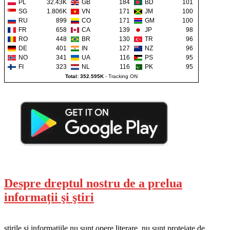
PL
32.43K
GB
184
BD
101
SG
1.806K
VN
171
JM
100
RU
899
CO
171
GM
100
FR
658
CA
139
JP
98
RO
448
BR
130
TR
96
DE
401
IN
127
NZ
96
NO
341
UA
116
PS
95
FI
323
NL
116
PK
95
Total: 352.595K
-
Tracking ON
Despre dreptul nostru de a prelua
informații şi ştiri
știrile și informațiile nu sunt opere literare, nu sunt protejate de