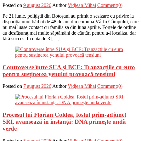
Posted on
9 august 2026
Author
Vidjean Mihai
Comment(0)
Pe 21 iunie, polițiștii din Botoșani au primit o sesizare cu privire la
dispariția unui bărbat de 48 de ani din comuna Vârfu Câmpului, care
nu mai luase contact cu familia sa din luna aprilie. Forțele de ordine
au desfășurat mai multe săptămâni de căutări pentru a-l localiza, dar
fără succes. În data de 3 […]
Controverse între SUA și BCE: Tranzacțiile cu euro
pentru susținerea yenului provoacă tensiuni
Posted on
7 august 2026
Author
Vidjean Mihai
Comment(0)
Procesul lui Florian Coldea, fostul prim-adjunct
SRI, avansează în instanță: DNA primește undă
verde
Posted on
5 august 2026
Author
Vidjean Mihai
Comment(0)