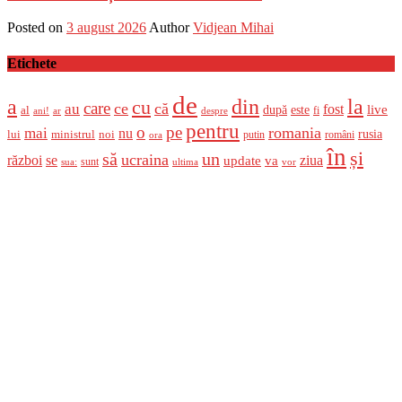
Posted on
3 august 2026
Author
Vidjean Mihai
Etichete
de
a
din
la
cu
care
ce
că
au
fost
live
după
este
al
fi
ani!
ar
despre
pentru
o
pe
romania
mai
nu
ministrul
rusia
lui
noi
români
putin
ora
în
și
un
să
ucraina
război
se
update
ziua
va
sunt
sua:
ultima
vor