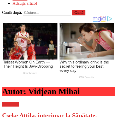
Adauga articol
Caută după:
Autor:
Vidjean Mihai
Știri Flash
Cseke Attila, interimar la Sănătate,