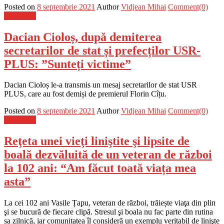
Posted on
8 septembrie 2021
Author
Vidjean Mihai
Comment(0)
Știri Flash
Dacian Cioloș, după demiterea
secretarilor de stat și prefecților USR-
PLUS: ”Sunteți victime”
Dacian Cioloș le-a transmis un mesaj secretarilor de stat USR
PLUS, care au fost demiși de premierul Florin Cîțu.
Posted on
8 septembrie 2021
Author
Vidjean Mihai
Comment(0)
Știri Flash
Reţeta unei vieţi liniştite şi lipsite de
boală dezvăluită de un veteran de război
la 102 ani: “Am făcut toată viața mea
asta”
La cei 102 ani Vasile Țapu, veteran de război, trăiește viaţa din plin
şi se bucură de fiecare clipă. Stresul şi boala nu fac parte din rutina
sa zilnică, iar comunitatea îl consideră un exemplu veritabil de linişte