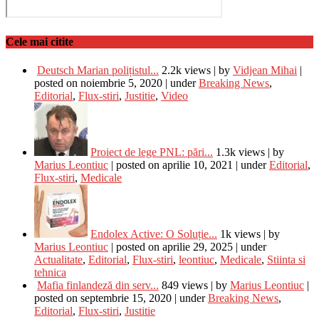
Cele mai citite
Deutsch Marian polițistul...
2.2k views
|
by
Vidjean Mihai
|
posted on noiembrie 5, 2020
|
under
Breaking News
,
Editorial
,
Flux-stiri
,
Justitie
,
Video
Proiect de lege PNL: pări...
1.3k views
|
by
Marius Leontiuc
|
posted on aprilie 10, 2021
|
under
Editorial
,
Flux-stiri
,
Medicale
Endolex Active: O Soluție...
1k views
|
by
Marius Leontiuc
|
posted on aprilie 29, 2025
|
under
Actualitate
,
Editorial
,
Flux-stiri
,
leontiuc
,
Medicale
,
Stiinta si
tehnica
Mafia finlandeză din serv...
849 views
|
by
Marius Leontiuc
|
posted on septembrie 15, 2020
|
under
Breaking News
,
Editorial
,
Flux-stiri
,
Justitie