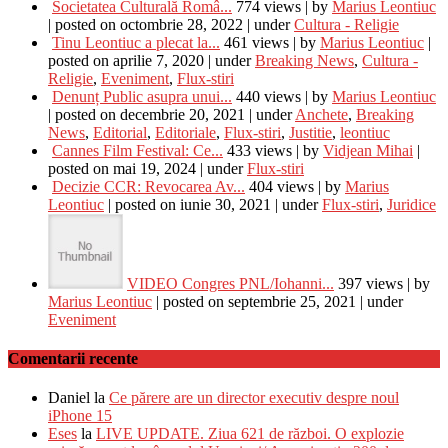
Societatea Culturală Româ...
774 views
|
by
Marius Leontiuc
|
posted on octombrie 28, 2022
|
under
Cultura - Religie
Tinu Leontiuc a plecat la...
461 views
|
by
Marius Leontiuc
|
posted on aprilie 7, 2020
|
under
Breaking News
,
Cultura -
Religie
,
Eveniment
,
Flux-stiri
Denunț Public asupra unui...
440 views
|
by
Marius Leontiuc
|
posted on decembrie 20, 2021
|
under
Anchete
,
Breaking
News
,
Editorial
,
Editoriale
,
Flux-stiri
,
Justitie
,
leontiuc
Cannes Film Festival: Ce...
433 views
|
by
Vidjean Mihai
|
posted on mai 19, 2024
|
under
Flux-stiri
Decizie CCR: Revocarea Av...
404 views
|
by
Marius
Leontiuc
|
posted on iunie 30, 2021
|
under
Flux-stiri
,
Juridice
VIDEO Congres PNL/Iohanni...
397 views
|
by
Marius Leontiuc
|
posted on septembrie 25, 2021
|
under
Eveniment
Comentarii recente
Daniel
la
Ce părere are un director executiv despre noul
iPhone 15
Eses
la
LIVE UPDATE. Ziua 621 de război. O explozie