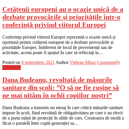
Cetățenii europeni au o ocazie unică de a
dezbate provocările și prioritățile într-o
conferinţă privind viitorul Europei
Conferința privind viitorul Europei reprezintă o ocazie unică și
oportună pentru cetățenii europeni de a dezbate provocările și
prioritățile Europei. Indiferent de locul de proveniență sau de
activitate, acesta poate fi spațiul în care să reflectați la…
Posted on
8 septembrie 2021
Author
Vidjean Mihai
Comment(0)
Știri Flash
Dana Budeanu, revoltată de măsurile
sanitare din școli: ”O să ne fie rușine să
ne mai uităm în ochii copiilor noștri”
Dana Budeanu a transmis un mesaj în care critică măsurile sanitare
impuse în școli, fiind revoltată de obligativitatea pe care o au elevii
de a purta măști de protecție în sălile de curs. Creatoarea de modă a
făcut o paralelă între copiii generației sa…