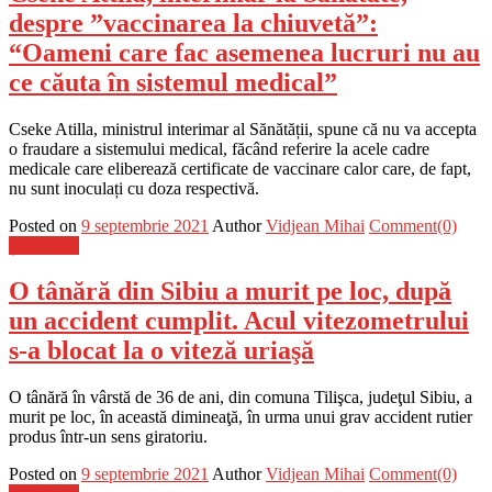
despre ”vaccinarea la chiuvetă”:
“Oameni care fac asemenea lucruri nu au
ce căuta în sistemul medical”
Cseke Atilla, ministrul interimar al Sănătății, spune că nu va accepta
o fraudare a sistemului medical, făcând referire la acele cadre
medicale care eliberează certificate de vaccinare calor care, de fapt,
nu sunt inoculați cu doza respectivă.
Posted on
9 septembrie 2021
Author
Vidjean Mihai
Comment(0)
Știri Flash
O tânără din Sibiu a murit pe loc, după
un accident cumplit. Acul vitezometrului
s-a blocat la o viteză uriaşă
O tânără în vârstă de 36 de ani, din comuna Tilişca, judeţul Sibiu, a
murit pe loc, în această dimineaţă, în urma unui grav accident rutier
produs într-un sens giratoriu.
Posted on
9 septembrie 2021
Author
Vidjean Mihai
Comment(0)