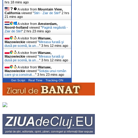
hrs 18 mins ago
A visitor from
Mountain View,
California
viewed "
Stiri - Ziar de Stiri
"
2 hrs
21 mins ago
A visitor from
Amsterdam,
Noord-holland
viewed "
Pagină negăsită -
Ziar de Stiri
"
2 hrs 23 mins ago
A visitor from
Warsaw,
Mazowieckie
viewed "
Mireasa furată şi
dusă pe scenă, la un…
"
3 hrs 12 mins ago
A visitor from
Warsaw,
Mazowieckie
viewed "
Mireasa furată şi
dusă pe scenă, la un…
"
3 hrs 12 mins ago
A visitor from
Warsaw,
Mazowieckie
viewed "
Soluția unui român
care şi-a construit…
"
3 hrs 23 mins ago
Get Script
Real Time
Tracking ON