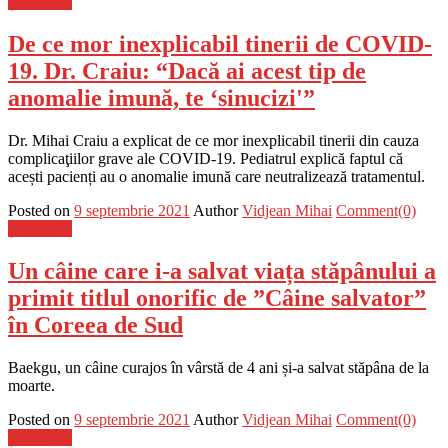
Știri Flash
De ce mor inexplicabil tinerii de COVID-
19. Dr. Craiu: “Dacă ai acest tip de
anomalie imună, te ‘sinucizi'”
Dr. Mihai Craiu a explicat de ce mor inexplicabil tinerii din cauza
complicaţiilor grave ale COVID-19. Pediatrul explică faptul că
acești pacienți au o anomalie imună care neutralizează tratamentul.
Posted on
9 septembrie 2021
Author
Vidjean Mihai
Comment(0)
Știri Flash
Un câine care i-a salvat viața stăpânului a
primit titlul onorific de ”Câine salvator”
în Coreea de Sud
Baekgu, un câine curajos în vârstă de 4 ani și-a salvat stăpâna de la
moarte.
Posted on
9 septembrie 2021
Author
Vidjean Mihai
Comment(0)
Știri Flash