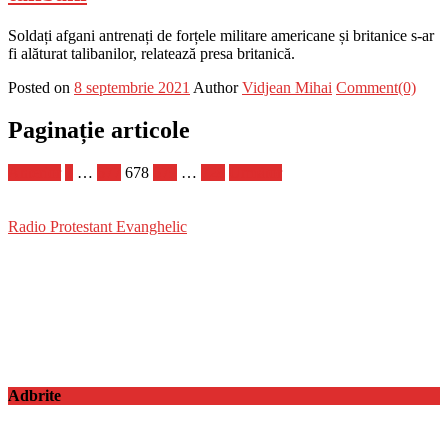
Soldați afgani antrenați de forțele militare americane și britanice s-ar
fi alăturat talibanilor, relatează presa britanică.
Posted on
8 septembrie 2021
Author
Vidjean Mihai
Comment(0)
Paginație articole
Anterior
1
…
677
678
679
…
728
Următor
Radio Protestant Evanghelic
Adbrite