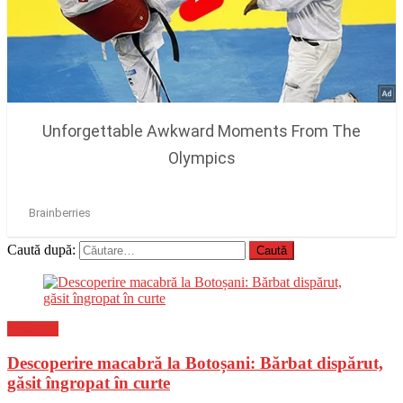
Caută după:
Flux-stiri
Descoperire macabră la Botoșani: Bărbat dispărut,
găsit îngropat în curte