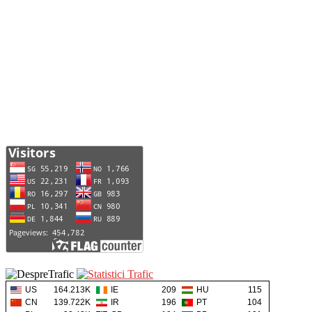
US
164.213K
IE
209
HU
115
CN
139.722K
IR
196
PT
104