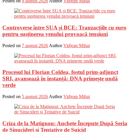
Posted on
9 august 2026
Author
Vidjean Mihai
Controverse între SUA și BCE: Tranzacțiile cu euro
pentru susținerea yenului provoacă tensiuni
Posted on
7 august 2026
Author
Vidjean Mihai
Procesul lui Florian Coldea, fostul prim-adjunct
SRI, avansează în instanță: DNA primește undă
verde
Posted on
5 august 2026
Author
Vidjean Mihai
Criza de la Matignon: Anchete Începute După Seria
de Sinucideri și Tentative de Suicid