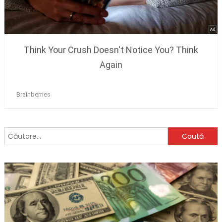
Caută
după: