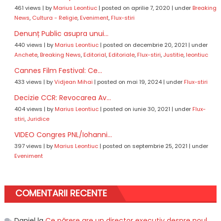
461 views
|
by
Marius Leontiuc
|
posted on aprilie 7, 2020
|
under
Breaking
News
,
Cultura - Religie
,
Eveniment
,
Flux-stiri
Denunț Public asupra unui...
440 views
|
by
Marius Leontiuc
|
posted on decembrie 20, 2021
|
under
Anchete
,
Breaking News
,
Editorial
,
Editoriale
,
Flux-stiri
,
Justitie
,
leontiuc
Cannes Film Festival: Ce...
433 views
|
by
Vidjean Mihai
|
posted on mai 19, 2024
|
under
Flux-stiri
Decizie CCR: Revocarea Av...
404 views
|
by
Marius Leontiuc
|
posted on iunie 30, 2021
|
under
Flux-
stiri
,
Juridice
VIDEO Congres PNL/Iohanni...
397 views
|
by
Marius Leontiuc
|
posted on septembrie 25, 2021
|
under
Eveniment
COMENTARII RECENTE
Daniel
la
Ce părere are un director executiv despre noul