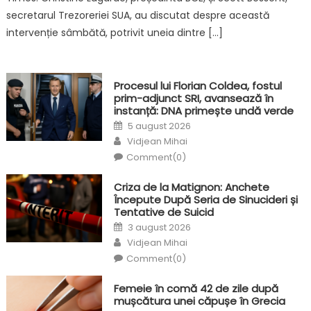
secretarul Trezoreriei SUA, au discutat despre această
intervenție sâmbătă, potrivit uneia dintre […]
Procesul lui Florian Coldea, fostul
prim-adjunct SRI, avansează în
instanță: DNA primește undă verde
Posted
5 august 2026
on
Author
Vidjean Mihai
Comment(0)
Criza de la Matignon: Anchete
Începute După Seria de Sinucideri și
Tentative de Suicid
Posted
3 august 2026
on
Author
Vidjean Mihai
Comment(0)
Femeie în comă 42 de zile după
mușcătura unei căpușe în Grecia