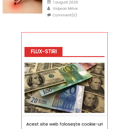
Posted
1 august 2026
on
Author
Vidjean Mihai
Comment(0)