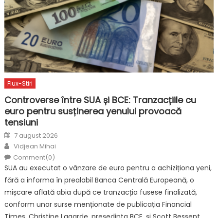
Flux-Stiri
Controverse între SUA și BCE: Tranzacțiile cu
euro pentru susținerea yenului provoacă
tensiuni
Posted
7 august 2026
on
Author
Vidjean Mihai
Comment(0)
SUA au executat o vânzare de euro pentru a achiziționa yeni,
fără a informa în prealabil Banca Centrală Europeană, o
mișcare aflată abia după ce tranzacția fusese finalizată,
conform unor surse menționate de publicația Financial
Times. Christine Lagarde, președinta BCE, și Scott Bessent,