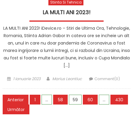
Stiinta Si Tehnica
LA MULTI ANI 2023!
LA MULTI ANI 2023! iDevice.ro – Stiri de Ultima Ora, Tehnologie,
Romania, Stiinta Adrian Gabor In cateva ore se incheie un alt
an, unul in care nu doar pandemia de Coronavirus a fost
marea ingrijorare a lumii intregi, ci si razboiul din Ucraina, insa
au fost si foarte multe lucruri bune, inclusiv o Cupa Mondiala
[…]
Posted
Author
1 ianuarie 2023
Marius Leontiuc
Comment(0)
on
Paginație
Anterior
1
…
58
59
60
…
430
articole
Următor