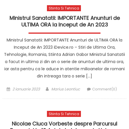
Stiinta Si Tehnica
Ministrul Sanatatii: IMPORTANTE Anunturi de
ULTIMA ORA la Inceput de An 2023
Ministrul Sanatatii: IMPORTANTE Anunturi de ULTIMA ORA la
Inceput de An 2023 iDevice.ro – Stiri de Ultima Ora,
Tehnologie, Romania, Stiinta Adrian Gabor Ministrul Sanatatii
a facut in ultima zi din an o serie de anunturi de ultima ora,
iar asta pentru ca le aduce in atentie milioanelor de romani
din intreaga tara o serie […]
Posted
Author
2 ianuarie 2023
Marius Leontiuc
Comment(0)
on
Stiinta Si Tehnica
Nicolae Ciuca Vorbeste despre Parcursul