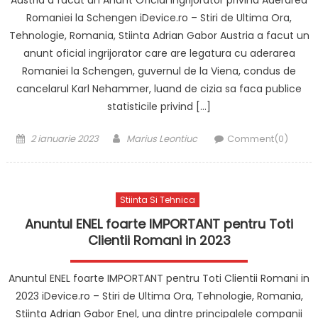
Austria a facut un Anunt Oficial Ingrijorator privind Aderarea
Romaniei la Schengen iDevice.ro – Stiri de Ultima Ora,
Tehnologie, Romania, Stiinta Adrian Gabor Austria a facut un
anunt oficial ingrijorator care are legatura cu aderarea
Romaniei la Schengen, guvernul de la Viena, condus de
cancelarul Karl Nehammer, luand de cizia sa faca publice
statisticile privind […]
Posted
Author
2 ianuarie 2023
Marius Leontiuc
Comment(0)
on
Stiinta Si Tehnica
Anuntul ENEL foarte IMPORTANT pentru Toti
Clientii Romani in 2023
Anuntul ENEL foarte IMPORTANT pentru Toti Clientii Romani in
2023 iDevice.ro – Stiri de Ultima Ora, Tehnologie, Romania,
Stiinta Adrian Gabor Enel, una dintre principalele companii