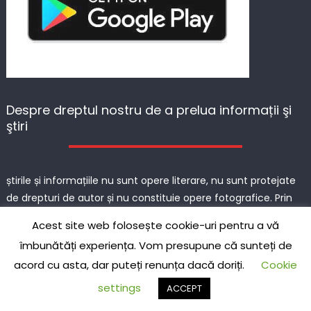
Despre dreptul nostru de a prelua informații şi
ştiri
știrile și informațiile nu sunt opere literare, nu sunt protejate
de drepturi de autor și nu constituie opere fotografice. Prin
voință proprie și respect față de autor, oferim linkul care
Acest site web folosește cookie-uri pentru a vă
citează sursa.
îmbunătăți experiența. Vom presupune că sunteți de
acord cu asta, dar puteți renunța dacă doriți.
Cookie
viziteaza pagina noastra de
newsnet.ro
settings
ACCEPT