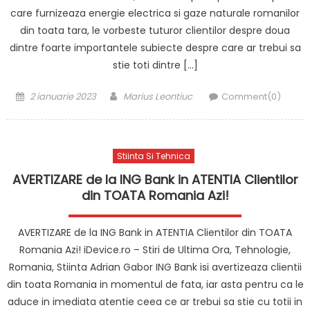
care furnizeaza energie electrica si gaze naturale romanilor
din toata tara, le vorbeste tuturor clientilor despre doua
dintre foarte importantele subiecte despre care ar trebui sa
stie toti dintre […]
Posted
Author
2 ianuarie 2023
Marius Leontiuc
Comment(0)
on
Stiinta Si Tehnica
AVERTIZARE de la ING Bank in ATENTIA Clientilor
din TOATA Romania Azi!
AVERTIZARE de la ING Bank in ATENTIA Clientilor din TOATA
Romania Azi! iDevice.ro – Stiri de Ultima Ora, Tehnologie,
Romania, Stiinta Adrian Gabor ING Bank isi avertizeaza clientii
din toata Romania in momentul de fata, iar asta pentru ca le
aduce in imediata atentie ceea ce ar trebui sa stie cu totii in