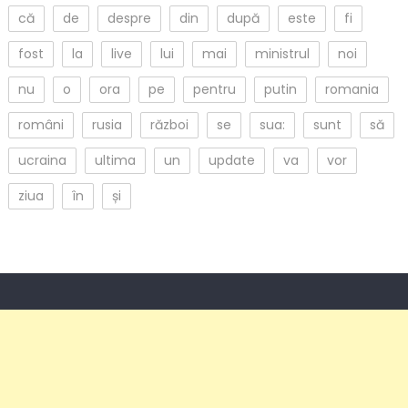
că
de
despre
din
după
este
fi
fost
la
live
lui
mai
ministrul
noi
nu
o
ora
pe
pentru
putin
romania
români
rusia
război
se
sua:
sunt
să
ucraina
ultima
un
update
va
vor
ziua
în
și