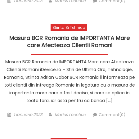
Posted
Author
1 ianuarie 2023
Marius Leontiuc
Comment(0)
on
Stiinta Si Tehnica
Masura BCR Romania de IMPORTANTA Mare
care Afecteaza Clientii Romani
Masura BCR Romania de IMPORTANTA Mare care Afecteaza
Clientii Romani iDevice.ro – Stiri de Ultima Ora, Tehnologie,
Romania, Stiinta Adrian Gabor BCR Romania ii informeaza pe
toti clientii din intreaga Romanie in legatura cu o masura de
importanta mare care a fost decisa, si care se aplica in
toata tara, iar asta pentru ca banca […]
Posted
Author
1 ianuarie 2023
Marius Leontiuc
Comment(0)
on