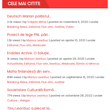
CELE MAI CITITE
Deutsch Marian polițistul...
2.2k views
|
by
Vidjean Mihai
|
posted on noiembrie 5, 2020
|
under
Breaking News
,
Editorial
,
Flux-stiri
,
Justitie
,
Video
Proiect de lege PNL: pări...
1.3k views
|
by
Marius Leontiuc
|
posted on aprilie 10, 2021
|
under
Editorial
,
Flux-stiri
,
Medicale
Endolex Active: O Soluție...
1k views
|
by
Marius Leontiuc
|
posted on aprilie 29, 2025
|
under
Actualitate
,
Editorial
,
Flux-stiri
,
leontiuc
,
Medicale
,
Stiinta si tehnica
Mafia finlandeză din serv...
849 views
|
by
Marius Leontiuc
|
posted on septembrie 15, 2020
|
under
Breaking News
,
Editorial
,
Flux-stiri
,
Justitie
Societatea Culturală Româ...
774 views
|
by
Marius Leontiuc
|
posted on octombrie 28, 2022
|
under
Cultura - Religie
Tinu Leontiuc a plecat la...