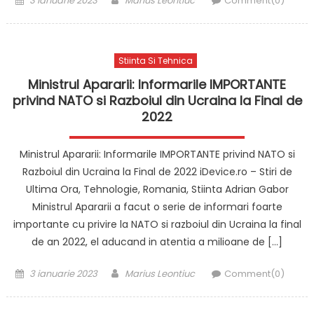
3 ianuarie 2023
Marius Leontiuc
Comment(0)
on
Stiinta Si Tehnica
Ministrul Apararii: Informarile IMPORTANTE
privind NATO si Razboiul din Ucraina la Final de
2022
Ministrul Apararii: Informarile IMPORTANTE privind NATO si
Razboiul din Ucraina la Final de 2022 iDevice.ro – Stiri de
Ultima Ora, Tehnologie, Romania, Stiinta Adrian Gabor
Ministrul Apararii a facut o serie de informari foarte
importante cu privire la NATO si razboiul din Ucraina la final
de an 2022, el aducand in atentia a milioane de […]
Posted
Author
3 ianuarie 2023
Marius Leontiuc
Comment(0)
on