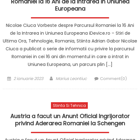
Romaniei la 16 Ani de la Intrarea in Uniunea
Europeana
Nicolae Ciuca Vorbeste despre Parcursul Romaniei la 16 Ani
de la Intrarea in Uniunea Europeana iDevice.ro – Stiri de
Ultima Ora, Tehnologie, Romania, Stiinta Adrian Gabor Nicolae
Ciuca a publicat o serie de informatii cu privire la parcursul
Romaniei in cei 16 ani din momentul in care a intrat in
Uniunea Europeana, un parcurs plin […]
Posted
Author
2 ianuarie 2023
Marius Leontiuc
Comment(0)
on
Stiinta Si Tehnica
Austria a facut un Anunt Oficial Ingrijorator
privind Aderarea Romaniei la Schengen