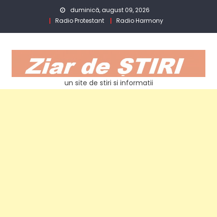
Skip
duminică, august 09, 2026
to
Radio Protestant
Radio Harmony
content
un site de stiri si informatii