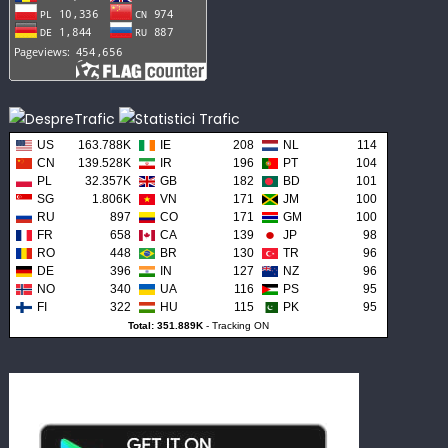
US
163.788K
IE
208
NL
114
CN
139.528K
IR
196
PT
104
PL
32.357K
GB
182
BD
101
SG
1.806K
VN
171
JM
100
RU
897
CO
171
GM
100
FR
658
CA
139
JP
98
RO
448
BR
130
TR
96
DE
396
IN
127
NZ
96
NO
340
UA
116
PS
95
FI
322
HU
115
PK
95
Total: 351.889K
-
Tracking ON