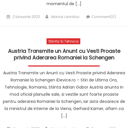
momentul de […]
Posted
Author
2 ianuarie 2023
Marius Leontiuc
Comment(0)
on
Stiinta Si Tehnica
Austria Transmite un Anunt cu Vesti Proaste
privind Aderarea Romaniei la Schengen
Austria Transmite un Anunt cu Vesti Proaste privind Aderarea
Romaniei la Schengen iDevice.ro – Stiri de Ultima Ora,
Tehnologie, Romania, Stiinta Adrian Gabor Austria anunta in
mod oficial planurile sale, si vestile sunt foarte proaste
pentru aderarea Romaniei la Schengen, iar asta deoarece de
la ministrul de interne de la Viena, Gerhard Karner, aflam ca
[…]