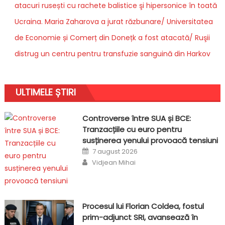
atacuri rusești cu rachete balistice şi hipersonice în toată
Ucraina. Maria Zaharova a jurat răzbunare/ Universitatea
de Economie și Comerț din Donețk a fost atacată/ Ruşii
distrug un centru pentru transfuzie sanguină din Harkov
ULTIMELE ȘTIRI
Controverse între SUA și BCE:
Tranzacțiile cu euro pentru
susținerea yenului provoacă tensiuni
Posted
7 august 2026
on
Author
Vidjean Mihai
Procesul lui Florian Coldea, fostul
prim-adjunct SRI, avansează în