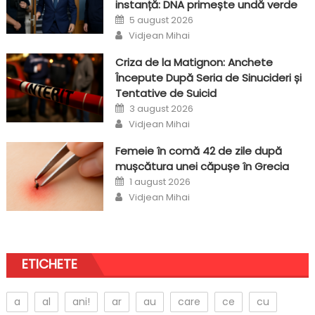
instanță: DNA primește undă verde
Posted
5 august 2026
on
Author
Vidjean Mihai
Criza de la Matignon: Anchete
Începute După Seria de Sinucideri și
Tentative de Suicid
Posted
3 august 2026
on
Author
Vidjean Mihai
Femeie în comă 42 de zile după
mușcătura unei căpușe în Grecia
Posted
1 august 2026
on
Author
Vidjean Mihai
ETICHETE
a
al
ani!
ar
au
care
ce
cu